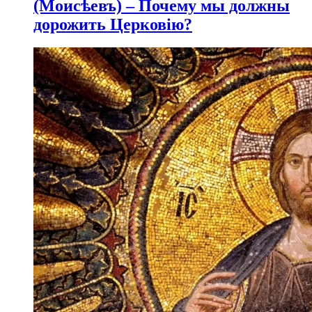
(Моисѣевъ) – Почему мы должны
дорожить Церковію?