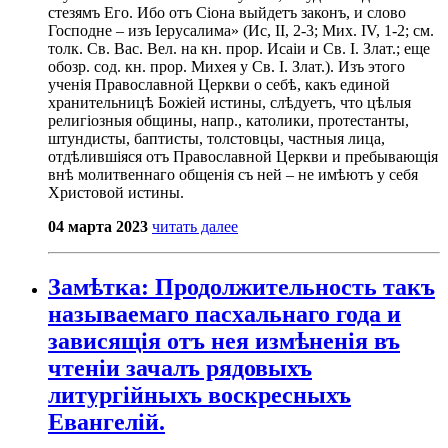
стезямъ Его. Ибо отъ Сіона выйдетъ законъ, и слово
Господне – изъ Іерусалима» (Ис, II, 2-3; Мих. IV, 1-2; см.
толк. Св. Вас. Вел. на кн. прор. Исаіи и Св. I. Злат.; еще
обозр. сод. кн. прор. Михея у Св. I. Злат.). Изъ этого
ученія Православной Церкви о себѣ, какъ единой
хранительницѣ Божіей истины, слѣдуетъ, что цѣлыя
религіозныя общины, напр., католики, протестанты,
штундисты, баптисты, толстовцы, частныя лица,
отдѣлившіяся отъ Православной Церкви и пребывающія
внѣ молитвеннаго общенія съ ней – не имѣютъ у себя
Христовой истины.
04 марта 2023
читать далее
Замѣтка: Продолжительность такъ
называемаго пасхальнаго года и
зависящія отъ нея измѣненія въ
чтеніи зачалъ рядовыхъ
литургійныхъ воскресныхъ
Евангелій.