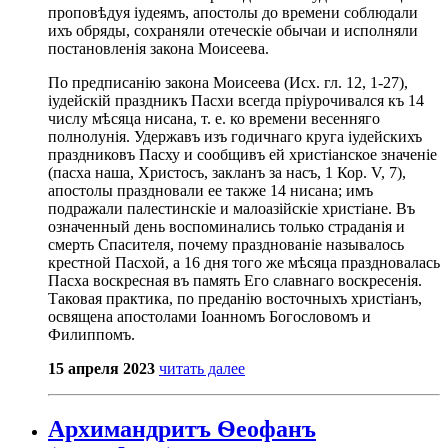
проповѣдуя іудеямъ, апостолы до времени соблюдали
ихъ обряды, сохраняли отеческіе обычаи и исполняли
постановленія закона Моисеева.
По предписанію закона Моисеева (Исх. гл. 12, 1-27),
іудейскій праздникъ Пасхи всегда пріурочивался къ 14
числу мѣсяца нисана, т. е. ко времени весенняго
полнолунія. Удержавъ изъ годичнаго круга іудейскихъ
праздниковъ Пасху и сообщивъ ей христіанское значеніе
(пасха наша, Христосъ, закланъ за насъ, 1 Кор. V, 7),
апостолы праздновали ее также 14 нисана; имъ
подражали палестинскіе и малоазійскіе христіане. Въ
означенный день воспоминались только страданія и
смерть Спасителя, почему празднованіе называлось
крестной Пасхой, а 16 дня того же мѣсяца праздновалась
Пасха воскресная въ память Его славнаго воскресенія.
Таковая практика, по преданію восточныхъ христіанъ,
освящена апостолами Іоанномъ Богословомъ и
Филиппомъ.
15 апреля 2023
читать далее
Архимандритъ Ѳеофанъ