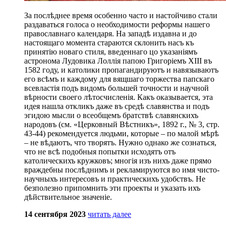
За послѣднее время особенно часто и настойчиво стали
раздаваться голоса о необходимости реформы нашего
православнаго календаря. На западѣ издавна и до
настоящаго момента стараются склонить насъ къ
принятію новаго стиля, введеннаго цо указаніямъ
астронома Лудовика Лоллія папою Григоріемъ XIII въ
1582 году, и католики пропагандируютъ и навязываютъ
его всѣмъ и каждому для вящшаго торжества папскаго
всевластія подъ видомъ большей точности и научной
вѣрности своего лѣтосчисленія. Какъ оказывается, эта
идея нашла откликъ даже въ средѣ славянства и подъ
эгидою мысли о всеобщемъ братствѣ славянскихъ
народовъ (см. «Церковный Вѣстникъ», 1892 г., № 3, стр.
43-44) рекомендуется людьми, которые – по малой мѣрѣ
– не вѣдаютъ, что творятъ. Нужно однако же сознаться,
что не всѣ подобныя попытки исходятъ отъ
католическихъ кружковъ; многія изъ нихъ даже прямо
враждебны послѣднимъ и рекламируются во имя чисто-
научныхъ интересовъ и практическихъ удобствъ. Не
безполезно припомнить эти проекты и указать ихъ
дѣйствительное значеніе.
14 сентября 2023
читать далее