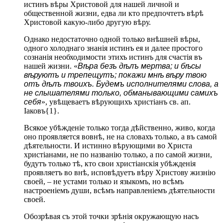
истинъ вѣры Христовой для нашей личной и
общественной жизни, едва ли кто предпочтетъ вѣрѣ
Христовой какую-либо другую вѣру.
Однако недостаточно одной только внѣшней вѣры,
одного холоднаго знанія истинъ ея и далее простого
сознанія необходимости этихъ истинъ для счастія въ
нашей жизни. «
Вѣра безъ дѣлъ мертва; и бѣсы
вѣруютъ и трепещутъ; покажи мнѣ вѣру твою
отъ дѣлъ твоихъ. Будемъ исполнителями слова, а
не слышателями только, обманывающими самихъ
себя
», увѣщеваетъ вѣрующихъ христіанъ св. ап.
Іаковъ{1}.
Всякое убѣжденіе только тогда дѣйственно, живо, когда
оно проявляется вовнѣ, не на словахъ только, а въ самой
дѣятельности. И истинно вѣрующими во Христа
христіанами, не по названію только, а по самой жизни,
будутъ только тѣ, кто свои христіанскія убѣжденія
проявляетъ во внѣ, исповѣдуетъ вѣру Христову жизнію
своей, – не устами только и языкомъ, но всѣмъ
настроеніемъ души, всѣмъ направленіемъ дѣятельности
своей.
Обозрѣвая съ этой точки зрѣнія окружающую насъ