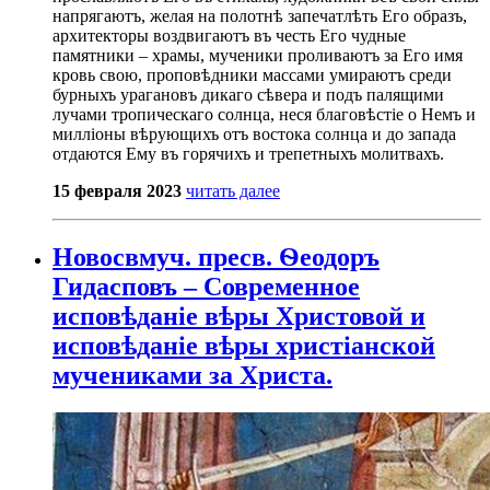
напрягаютъ, желая на полотнѣ запечатлѣть Его образъ,
архитекторы воздвигаютъ въ честь Его чудные
памятники – храмы, мученики проливаютъ за Его имя
кровь свою, проповѣдники массами умираютъ среди
бурныхъ урагановъ дикаго сѣвера и подъ палящими
лучами тропическаго солнца, неся благовѣстіе о Немъ и
милліоны вѣрующихъ отъ востока солнца и до запада
отдаются Ему въ горячихъ и трепетныхъ молитвахъ.
15 февраля 2023
читать далее
Новосвмуч. пресв. Ѳеодоръ
Гидасповъ – Современное
исповѣданіе вѣры Христовой и
исповѣданіе вѣры христіанской
мучениками за Христа.