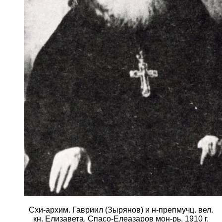
Схи-архим. Гавриил (Зырянов) и н-препмучц. вел.
кн. Елизавета. Спасо-Елеазаров мон-рь, 1910 г.