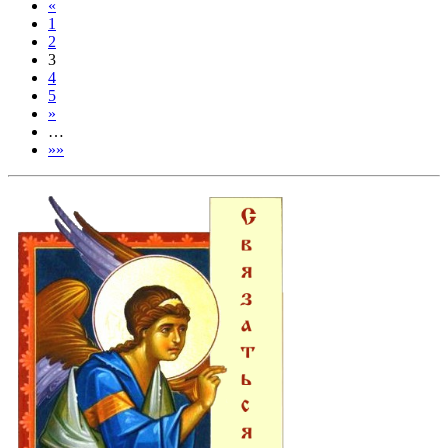
«
1
2
3
4
5
»
…
»»