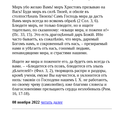
Миръ убо желаю Вамъ! миръ Христовъ призываю на
Васъ! Буди миръ въ силѣ Твоей, и обиліе въ
столпостѣнахъ Твоихъ! Самъ Господь мира да дастъ
Вамъ миръ всегда во всякомъ образѣ (2 Сол. 3, 6).
Блюдите миръ, не только блюдите, но и ищите
тщательно, по сказанному: «взыщи мира, и пожени и!»
(Пс. 33, 15). Это есть драгоцѣнный даръ Божій. Ибо
часто бываетъ, къ сожалѣнію, что миръ, даримый
Богомъ намъ, и сокровенный отъ насъ, – презираемый
нами и убѣгаетъ отъ насъ, гонимый людьми,
ненавидящими мира, и страстями нашими.
Ищите же мира и пожените его, да будетъ онъ всегда съ
вами. – «Блюдитеся отъ псовъ, блюдитеся отъ злыхъ
дѣлателей!» (Фил. 3, 2), творящихъ распри и раздоры,
кромѣ ученія, емуже Вы научистеся, и уклонитеся отъ
нихъ: таковіи со Господеви нашемъ I. X. не работаютъ,
но своему чреву (самолюбію), иже благими словесы и
благословеніями прельщаютъ сердца незлобивыхъ (Рим.
16, 17-18).
08 ноября 2022
читать далее