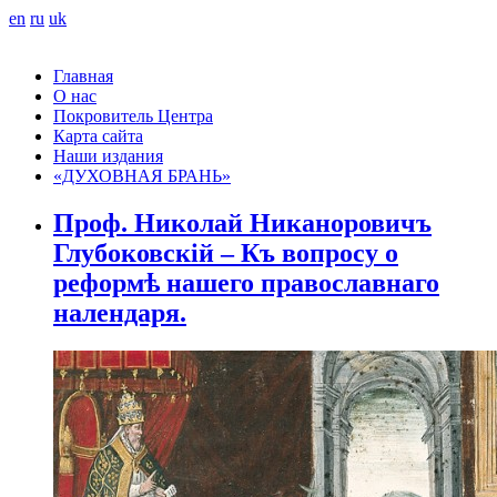
en
ru
uk
Главная
О нас
Покровитель Центра
Карта сайта
Наши издания
«ДУХОВНАЯ БРАНЬ»
Проф. Николай Никаноровичъ
Глубоковскій – Къ вопросу о
реформѣ нашего православнаго
налендаря.