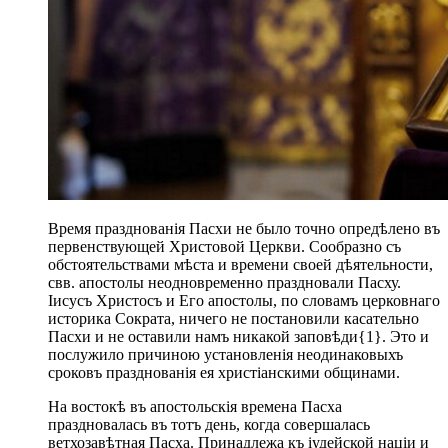
Время празднованія Пасхи не было точно опредѣлено въ
первенствующей Христовой Церкви. Сообразно съ
обстоятельствами мѣста и времени своей дѣятельности,
свв. апостолы неодновременно праздновали Пасху.
Іисусъ Христосъ и Его апостолы, по словамъ церковнаго
историка Сократа, ничего не постановили касательно
Пасхи и не оставили намъ никакой заповѣди{1}. Это и
послужило причиною установленія неодинаковыхъ
сроковъ празднованія ея христіанскими общинами.
На востокѣ въ апостольскія времена Пасха
праздновалась въ тотъ день, когда совершалась
ветхозавѣтная Пасха. Принадлежа къ іудейской націи и