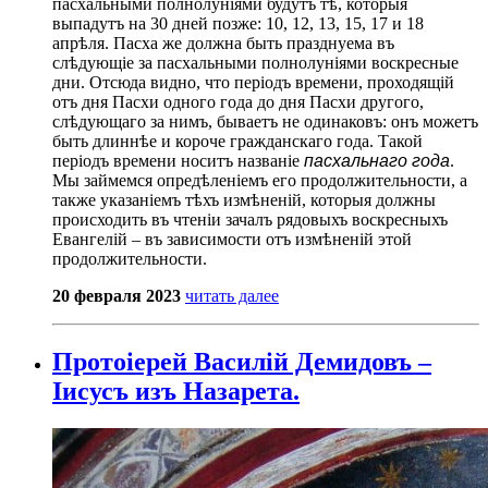
пасхальными полнолуніями будутъ тѣ, которыя
выпадутъ на 30 дней позже: 10, 12, 13, 15, 17 и 18
апрѣля. Пасха же должна быть празднуема въ
слѣдующіе за пасхальными полнолуніями воскресные
дни. Отсюда видно, что періодъ времени, проходящій
отъ дня Пасхи одного года до дня Пасхи другого,
слѣдующаго за нимъ, бываетъ не одинаковъ: онъ можетъ
быть длиннѣе и короче гражданскаго года. Такой
періодъ времени носитъ названіе
пасхальнаго года
.
Мы займемся опредѣленіемъ его продолжительности, а
также указаніемъ тѣхъ измѣненій, которыя должны
происходить въ чтеніи зачалъ рядовыхъ воскресныхъ
Евангелій – въ зависимости отъ измѣненій этой
продолжительности.
20 февраля 2023
читать далее
Протоіерей Василій Демидовъ –
Іисусъ изъ Назарета.