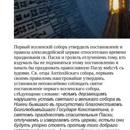
Первый вселенскій соборъ утвердилъ постановленіе и
правила александрійской церкви относительно времени
празднованія св. Пасхи и грозилъ отлученіемъ тому, кто
вздумалъ бы не подчиняться этому постановленію и
началъ бы праздновать православную Пасху вмѣстѣ съ
іудеями. Св. отцы Антіохійскаго собора, первымъ
своимъ правиломъ наистрожайше утвердивъ,
установили непоколебимо соблюдать святое
постановленіе перваго вселенскаго собора,
слѣдующими словами: «
всѣмъ дерзающимъ
нарушатъ уставъ святаго и великаго собора въ
Никеи бывшаго въ присутствіи благочестивомъ
Боголюбивѣйшаго Государя Константина, о
святомъ празднествѣ спасительныя Пасхи,
отлучаемъ и извергаемъ отъ церкви, естьли они
будутъ упорно стоятъ противу того добраго