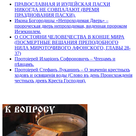
ПРАВОСЛАВНАЯ И ИУДЕЙСКАЯ ПАСХИ
НИКОГДА НЕ СОВПАДАЮТ (ВРЕМЯ
ПРАЗДНОВАНИЯ ПАСХИ).
Икона Богородицы «Непроходимая Дверь» –
пророческая дверь непроходимая, виденная пророком
Иезекиилем.
О СОСТОЯНИ ЧЕЛОВЕЧЕСТВА В КОНЦЕ МИРА
(ПОСМЕРТНЫЕ ВЕЩАНИЯ ПРЕПОДОБНОГО
НИЛА МИРОТОЧИВОГО АФОНСКОГО, ГЛАВЫ 28-
37)
Протоіерей Иларіонъ Софроновичъ – Чтецамъ и
пѣвцамъ.
Протоіерей Стефанъ Луканинъ – О значеніи крестныхъ
ходовъ и освященія воды (Слово въ день Происхожденія
честныхъ древъ Креста Господня).