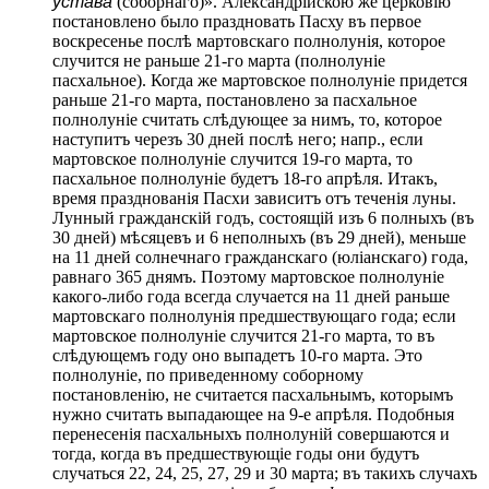
устава
(соборнаго)». Александрійскою же церковію
постановлено было праздновать Пасху въ первое
воскресенье послѣ мартовскаго полнолунія, которое
случится не раньше 21-го марта (полнолуніе
пасхальное). Когда же мартовское полнолуніе придется
раньше 21-го марта, постановлено за пасхальное
полнолуніе считать слѣдующее за нимъ, то, которое
наступитъ черезъ 30 дней послѣ него; напр., если
мартовское полнолуніе случится 19-го марта, то
пасхальное полнолуніе будетъ 18-го апрѣля. Итакъ,
время празднованія Пасхи зависитъ отъ теченія луны.
Лунный гражданскій годъ, состоящій изъ 6 полныхъ (въ
30 дней) мѣсяцевъ и 6 неполныхъ (въ 29 дней), меньше
на 11 дней солнечнаго гражданскаго (юліанскаго) года,
равнаго 365 днямъ. Поэтому мартовское полнолуніе
какого-либо года всегда случается на 11 дней раньше
мартовскаго полнолунія предшествующаго года; если
мартовское полнолуніе случится 21-го марта, то въ
слѣдующемъ году оно выпадетъ 10-го марта. Это
полнолуніе, по приведенному соборному
постановленію, не считается пасхальнымъ, которымъ
нужно считать выпадающее на 9-е апрѣля. Подобныя
перенесенія пасхальныхъ полнолуній совершаются и
тогда, когда въ предшествующіе годы они будутъ
случаться 22, 24, 25, 27, 29 и 30 марта; въ такихъ случахъ