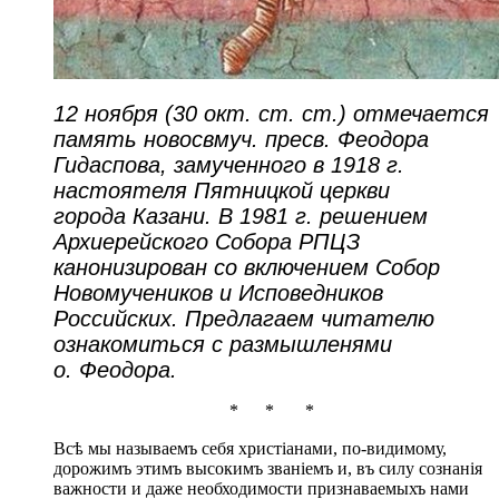
12 ноября (30 окт. ст. ст.) отмечается
память новосвмуч. пресв. Феодора
Гидаспова, замученного в 1918 г.
настоятеля Пятницкой церкви
города Казани. В 1981 г. решением
Архиерейского Собора РПЦЗ
канонизирован со включением Собор
Новомучеников и Исповедников
Российских. Предлагаем читателю
ознакомиться с размышленями
о. Феодора.
* * *
Всѣ мы называемъ себя христіанами, по-видимому,
дорожимъ этимъ высокимъ званіемъ и, въ силу сознанія
важности и даже необходимости признаваемыхъ нами