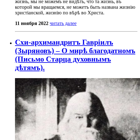
жизнь, мы не можемъ не видѣть, что та жизнь, въ
которой мы вращаемся, не можетъ быть названа жизнію
христіанской, жизнію по вѣрѣ во Христа.
11 ноября 2022
читать далее
Схи-архимандритъ Гавріилъ
(Зыряновъ) – О мирѣ благодатномъ
(Письмо Старца духовнымъ
дѣтямъ).