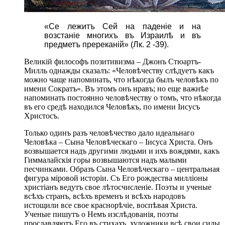
«Се лежитъ Сей на паденіе и на
возстаніе многихъ въ Израилѣ и въ
предметъ пререканій» (Лк. 2 -39).
Великій философъ позитивизма – Джонъ Стюартъ-
Милль однажды сказалъ: «Человѣчеству слѣдуетъ какъ
можно чаще напоминать, что нѣкогда былъ человѣкъ по
имени Сократъ». Въ этомъ онъ нравъ; но еще важнѣе
напоминать постоянно человѣчеству о томъ, что нѣкогда
въ его средѣ находился Человѣкъ, по имени Іисусъ
Христосъ.
Только одинъ разъ человѣчество дало идеальнаго
Человѣка – Сына Человѣческаго – Іисуса Христа. Онъ
возвышается надъ другими людьми и ихъ вождями, какъ
Гиммалайскія горы возвышаются надъ малыми
песчинками. Образъ Сына Человѣческаго – центральная
фигура міровой исторіи. Съ Его рождества милліоны
христіанъ ведутъ свое лѣтосчисленіе. Поэты и ученые
всѣхъ странъ, всѣхъ временъ и всѣхъ народовъ
истощили все свое краснорѣчіе, воспѣвая Христа.
Ученые пишутъ о Немъ изслѣдованія, поэты
прославляютъ Его въ стихахъ, художники всѣ свои силы