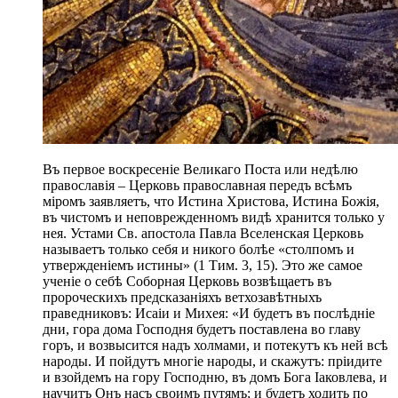
Въ первое воскресеніе Великаго Поста или недѣлю
православія – Церковь православная передъ всѣмъ
міромъ заявляетъ, что Истина Христова, Истина Божія,
въ чистомъ и неповрежденномъ видѣ хранится только у
нея. Устами Св. апостола Павла Вселенская Церковь
называетъ только себя и никого болѣе «столпомъ и
утвержденіемъ истины» (1 Тим. 3, 15). Это же самое
ученіе о себѣ Соборная Церковь возвѣщаетъ въ
пророческихъ предсказаніяхъ ветхозавѣтныхъ
праведниковъ: Исаіи и Михея: «И будетъ въ послѣдніе
дни, гора дома Господня будетъ поставлена во главу
горъ, и возвысится надъ холмами, и потекутъ къ ней всѣ
народы. И пойдутъ многіе народы, и скажутъ: пріидите
и взойдемъ на гору Господню, въ домъ Бога Іаковлева, и
научитъ Онъ насъ своимъ путямъ; и будетъ ходить по