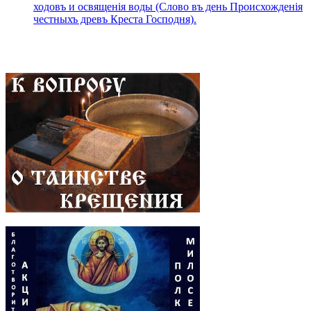
ходовъ и освященія воды (Слово въ день Происхожденія
честныхъ древъ Креста Господня).