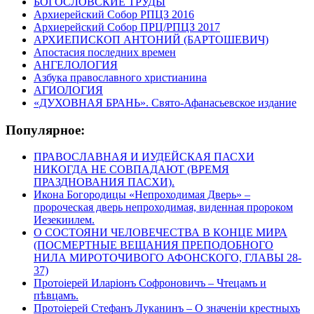
БОГОСЛОВСКИЕ ТРУДЫ
Архиерейский Собор РПЦЗ 2016
Архиерейский Собор ПРЦ/РПЦЗ 2017
АРХИЕПИСКОП АНТОНИЙ (БАРТОШЕВИЧ)
Апостасия последних времен
АНГЕЛОЛОГИЯ
Азбука православного христианина
АГИОЛОГИЯ
«ДУХОВНАЯ БРАНЬ». Свято-Афанасьевское издание
Популярное:
ПРАВОСЛАВНАЯ И ИУДЕЙСКАЯ ПАСХИ
НИКОГДА НЕ СОВПАДАЮТ (ВРЕМЯ
ПРАЗДНОВАНИЯ ПАСХИ).
Икона Богородицы «Непроходимая Дверь» –
пророческая дверь непроходимая, виденная пророком
Иезекиилем.
О СОСТОЯНИ ЧЕЛОВЕЧЕСТВА В КОНЦЕ МИРА
(ПОСМЕРТНЫЕ ВЕЩАНИЯ ПРЕПОДОБНОГО
НИЛА МИРОТОЧИВОГО АФОНСКОГО, ГЛАВЫ 28-
37)
Протоіерей Иларіонъ Софроновичъ – Чтецамъ и
пѣвцамъ.
Протоіерей Стефанъ Луканинъ – О значеніи крестныхъ