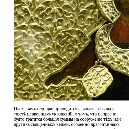
Пастырямъ нерѣдко приходится слышать отзывы о
тщетѣ церковныхъ украшеній, о томъ, что напрасно
будто тратятся большія суммы на сооруженіе тѣхъ или
другихъ священныхъ вещей, особенно драгоцѣнныхъ