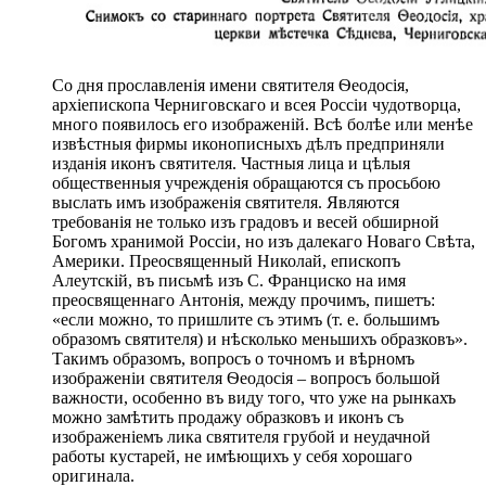
Со дня прославленія имени святителя Ѳеодосія,
архіепископа Черниговскаго и всея Россіи чудотворца,
много появилось его изображеній. Всѣ болѣе или менѣе
извѣстныя фирмы иконописныхъ дѣлъ предприняли
изданія иконъ святителя. Частныя лица и цѣлыя
общественныя учрежденія обращаются съ просьбою
выслать имъ изображенія святителя. Являются
требованія не только изъ градовъ и весей обширной
Богомъ хранимой Россіи, но изъ далекаго Новаго Свѣта,
Америки. Преосвященный Николай, епископъ
Алеутскій, въ письмѣ изъ С. Франциско на имя
преосвященнаго Антонія, между прочимъ, пишетъ:
«если можно, то пришлите съ этимъ (т. е. большимъ
образомъ святителя) и нѣсколько меньшихъ образковъ».
Такимъ образомъ, вопросъ о точномъ и вѣрномъ
изображеніи святителя Ѳеодосія – вопросъ большой
важности, особенно въ виду того, что уже на рынкахъ
можно замѣтить продажу образковъ и иконъ съ
изображеніемъ лика святителя грубой и неудачной
работы кустарей, не имѣющихъ у себя хорошаго
оригинала.