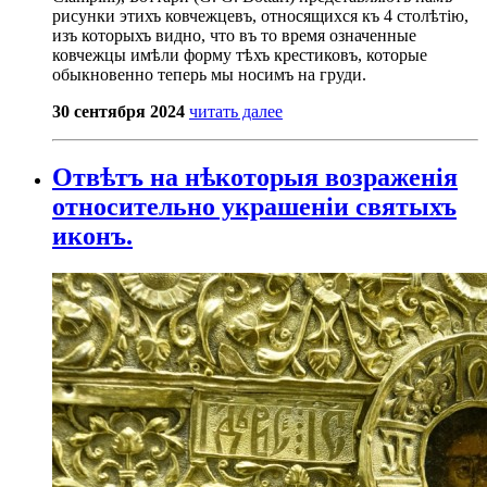
рисунки этихъ ковчежцевъ, относящихся къ 4 столѣтію,
изъ которыхъ видно, что въ то время означенные
ковчежцы имѣли форму тѣхъ крестиковъ, которые
обыкновенно теперь мы носимъ на груди.
30 сентября 2024
читать далее
Отвѣтъ на нѣкоторыя возраженія
относительно украшеніи святыхъ
иконъ.