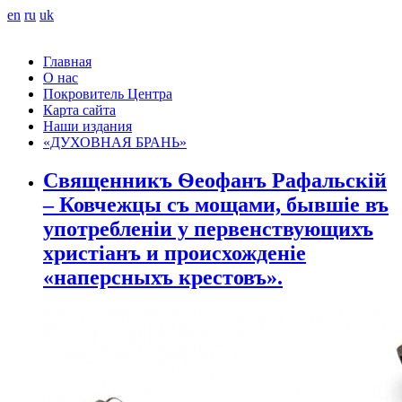
en
ru
uk
Главная
О нас
Покровитель Центра
Карта сайта
Наши издания
«ДУХОВНАЯ БРАНЬ»
Священникъ Ѳеофанъ Рафальскій
– Ковчежцы съ мощами, бывшіе въ
употребленіи у первенствующихъ
христіанъ и происхожденіе
«наперсныхъ крестовъ».