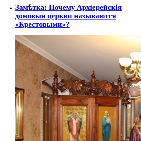
Замѣтка: Почему Архіерейскія
домовыя церкви называются
«Крестовыми»?