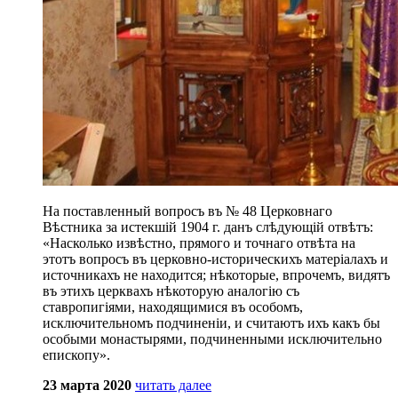
На поставленный вопросъ въ № 48 Церковнаго
Вѣстника за истекшій 1904 г. данъ слѣдующій отвѣтъ:
«Насколько извѣстно, прямого и точнаго отвѣта на
этотъ вопросъ въ церковно-историческихъ матеріалахъ и
источникахъ не находится; нѣкоторые, впрочемъ, видятъ
въ этихъ церквахъ нѣкоторую аналогію съ
ставропигіями, находящимися въ особомъ,
исключительномъ подчиненіи, и считаютъ ихъ какъ бы
особыми монастырями, подчиненными исключительно
епископу».
23 марта 2020
читать далее