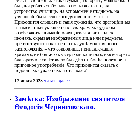
ризъ на св. иконы: «такія суммы, говорятъ, можно было
бы употребить съ большею пользою, напр., на
устройство училищъ, на вспоможеніе бѣднымъ, на
улучшеніе быта сельскаго духовенства» и т. п.
Приходится слышать и такія сужденія, что драгоцѣнныя
и изысканныя украшенія въ св. храмахъ будто бы
разсѣеваютъ вниманіе молящагося, а ризы на св.
иконахъ, скрывая изображаемыя лица или предметы,
препятствуютъ сохраненію въ душѣ молитвеннаго
расположенія, – что сокровища, принадлежащія
храмамъ, не болѣе какъ мертвый капиталъ, изъ котораго
благоразуміе совѣтовало бы сдѣлать болѣе полезное и
пригодное употребленіе. Что приходится сказать о
подобныхъ сужденіяхъ и отзывахъ?
17 июля 2023
читать далее
Замѣтка: Изображение святителя
Ѳеодосія Черниговскаго.