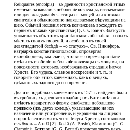
Reliquaires (encolpia) – въ древности христіанской этимъ
именемъ назывались небольшіе ковчежцы, назначаемые
или для вкладыванія частицы св. мощей или книжки
евангелія и обыкновенно навязываемые вѣрующими на
шею. Обычай ношенія этихъ ковчежцевъ восходитъ къ
первымъ вѣкамъ христіанства{1}. Св. Іоаннъ Златоустъ
упоминаетъ объ этомъ христіанскомъ обычаѣ въ разныхъ
мѣстахъ своихъ твореній, и особенно въ своей
девятнадцатой бесѣдѣ – «о статуяхъ». Св. Никифоръ,
натріархъ константинопольскій, опровергая
иконоборцевъ, замѣчаетъ, что въ его время христіане
имѣли въ изобиліи небольшіе ковчежцы съ мощами, на
поверхности которыхъ изображались страданія Іисуса
Христа, Его чудеса, славное воскресеніе и т. п., и
говоритъ объ этихъ ковчежцахъ, какъ о вещахъ,
сдѣланныхъ задолго до его времени.
Два изъ подобныхъ ковчежцевъ въ 1571 г. найдены были
въ гробницахъ древняго кладбища въ Ватиканѣ: они
имѣютъ квадратную форму, снабжены небольшою
пряжкою (изъ двухъ колецъ), указывающею на ихъ
назначеніе или употребленіе, и украшены на лицевой
сторонѣ вензелями въ честь Iисуса Христа, состоящими
изъ буквъ – Α и Ω{2}. Бозій (A. Bosio), Кіампини (G. G.
Ciampini), Боттари (G. G. Bottari) представляютъ намъ