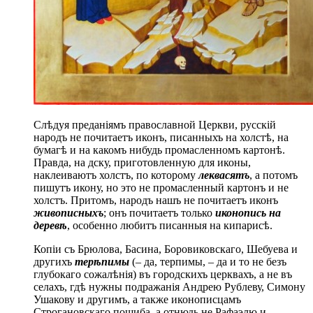
Слѣдуя преданіямъ православной Церкви, русскій
народъ не почитаетъ иконъ, писанныхъ на холстѣ, на
бумагѣ и на какомъ нибудь промасленномъ картонѣ.
Правда, на дску, приготовленную для иконы,
наклеиваютъ холстъ, по которому
леквасятъ
, а потомъ
пишутъ икону, но это не промасленный картонъ и не
холстъ. Притомъ, народъ нашъ не почитаетъ иконъ
живописныхъ
; онъ почитаетъ только
иконопись на
деревѣ
, особенно любитъ писанныя на кипарисѣ.
Копіи съ Брюлова, Басина, Боровиковскаго, Шебуева и
другихъ
терѣпимы
(– да, терпимы, – да и то не безъ
глубокаго сожалѣнія) въ городскихъ церквахъ, а не въ
селахъ, гдѣ нужны подражанія Андрею Рублеву, Симону
Ушакову и другимъ, а также иконописцамъ
Строгановскаго пошиба, а отнюдь не Рафаэлю и