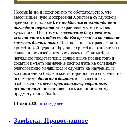
Несомнѣнно и неоспоримо то обстоятельство, что
высочайшее чудо Воскресенія Христова съ глубокой
древности и до нынѣ
не поддается вполнѣ удачной
наглядной передачѣ
ни карандашомъ, ни кистью
художника. По этому
о совершенно безупречномъ
живописномъ изображеніи Воскресенія Христова не
можетъ быть и рѣчи
. Но такъ какъ въ православно-
христіанской церкви вѣрующіе христіане относятся къ
священнымъ изображеніямъ, какъ къ Святынѣ, и
наглядное представленіе священныхъ предметовъ и
событій имѣетъ назначеніе располагать къ большему
благоговѣнію молящихся и служитъ къ наученію, и
воспоминанію библейской исторіи нашего спасенія, то
необходимо
должно избѣгать
въ священныхъ
изображеніяхъ
всего произвольнаго, страннаго,
неприличнаго
по отношенію къ живописуемому
предмету или событію.
14 мая 2020
читать далее
Замѣтка: Православное