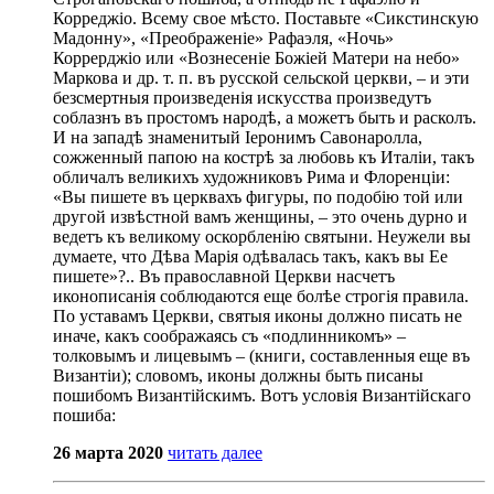
Корреджіо. Всему свое мѣсто. Поставьте «Сикстинскую
Мадонну», «Преображеніе» Рафаэля, «Ночь»
Коррерджіо или «Вознесеніе Божіей Матери на небо»
Маркова и др. т. п. въ русской сельской церкви, – и эти
безсмертныя произведенія искусства произведутъ
соблазнъ въ простомъ народѣ, а можетъ быть и расколъ.
И на западѣ знаменитый Іеронимъ Савонаролла,
сожженный папою на кострѣ за любовь къ Италіи, такъ
обличалъ великихъ художниковъ Рима и Флоренціи:
«Вы пишете въ церквахъ фигуры, по подобію той или
другой извѣстной вамъ женщины, – это очень дурно и
ведетъ къ великому оскорбленію святыни. Неужели вы
думаете, что Дѣва Марія одѣвалась такъ, какъ вы Ее
пишете»?.. Въ православной Церкви насчетъ
иконописанія соблюдаются еще болѣе строгія правила.
По уставамъ Церкви, святыя иконы должно писать не
иначе, какъ соображаясь съ «подлинникомъ» –
толковымъ и лицевымъ – (книги, составленныя еще въ
Византіи); словомъ, иконы должны быть писаны
пошибомъ Византійскимъ. Вотъ условія Византійскаго
пошиба:
26 марта 2020
читать далее