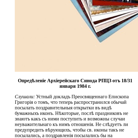
Опредѣленіе Архіерейскаго Синода РПЦЗ отъ 18/31
января 1984 г.
Слушали:
Устный докладъ Преосвященнаго Епископа
Григорія о томъ, что теперь распространился обычай
посылать поздравительныя открытки въ видѣ
бумажныхъ иконъ. Нѣкоторые, послѣ праздниковъ не
знаютъ какъ съ ними поступить и возможны случаи
неуважительнаго къ нимъ отношенія. Не слѣдуетъ ли
предупредить вѣрующихъ, чтобы св. иконы такъ не
посылались, а поздравленія посылались бы на