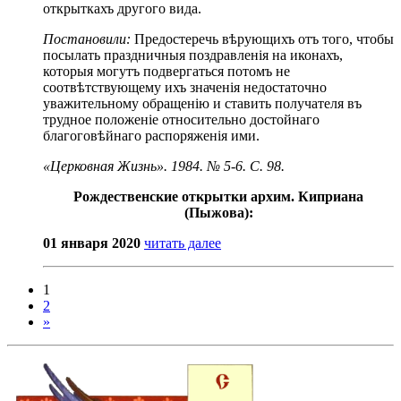
открыткахъ другого вида.
Постановили:
Предостеречь вѣрующихъ отъ того, чтобы
посылать праздничныя поздравленія на иконахъ,
которыя могутъ подвергаться потомъ не
соотвѣтствующему ихъ значенія недостаточно
уважительному обращенію и ставить получателя въ
трудное положеніе относительно достойнаго
благоговѣйнаго распоряженія ими.
«Церковная Жизнь». 1984. № 5-6. C. 98.
Рождественские открытки архим. Киприана
(Пыжова):
01 января 2020
читать далее
1
2
»