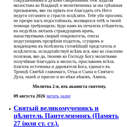
сокрушеннымъ и духомъ смиреннымъ тебе ходатая
милостива ко Владыцѣ и молитвенника за ны грѣшныя
призываемъ, яко ты пріялъ еси благодать отъ Него
недуги отгоняти и страсти исцѣляти. Тебе убо просимъ:
не презри насъ недостойныхъ, молящихся тебѣ и твоей
помощи требующихъ: буди намъ въ печалехъ утѣшитель,
въ недузѣхъ лютыхъ страждущимъ врачъ,
напаствуемымъ скорый покровитель, очесы
недугующимъ прозрѣнія податель, ссущимъ и
младенцемъ въ болѣзнехъ готовѣйшій предстатель и
исцѣлитель: исходатайствуй всѣмъ вся, яже ко спасенію
полезная, яко да, твоими ко Господу Богу молитвами
получйвше благодать и милость, прославимъ всѣхъ
благихъ источника и дарователя Бога, единаго въ
Троицѣ Святѣй славимаго, Отца и Сына и Святаго
Духа, нынѣ и присно и во вѣки вѣковъ. Аминь.
Молитва 2-я, изъ акаѳиста святому.
09 августа 2026
читать далее
Святый великомученикъ и
цѣлитель Пантелеимонъ (Память
27 іюля ст. ст.).