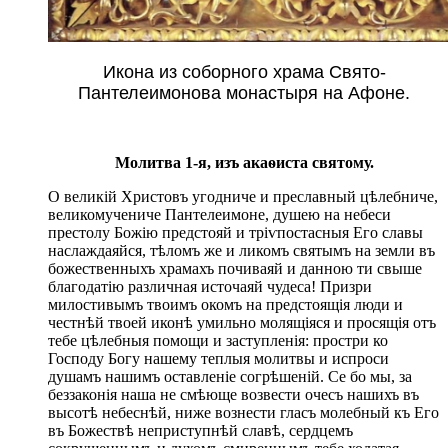
Икона из соборного храма Свято-
Пантелеимонова монастыря на Афоне.
Молитва 1-я, изъ акаѳиста святому.
О великій Христовъ угодниче и преславный цѣлебниче,
великомучениче Пантелеимоне, душею на небеси
престолу Божію предстояй и тріѵпостасныя Его славы
наслаждаяйся, тѣломъ же и ликомъ святымъ на земли въ
божественныхъ храмахъ почиваяй и данною ти свыше
благодатію различная источаяй чудеса! Призри
милостивымъ твоимъ окомъ на предстоящія люди и
честнѣй твоей иконѣ умильно молящіяся и просящія отъ
тебе цѣлебныя помощи и заступленія: простри ко
Господу Богу нашему теплыя молитвы и испроси
душамъ нашимъ оставленіе согрѣшеній. Се бо мы, за
беззаконія наша не смѣюще возвести очесъ нашихъ въ
высотѣ небеснѣй, ниже вознести гласъ молебный къ Его
въ Божествѣ неприступнѣй славѣ, сердцемъ