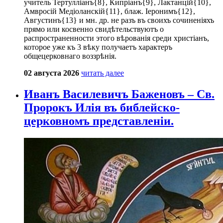
учитель Тертулліанъ{8}, Кипріанъ{9}, Лактанцій{10},
Амвросій Медіоланскій{11}, блаж. Іеронимъ{12},
Августинъ{13} и мн. др. не разъ въ своихъ сочиненіяхъ
прямо или косвенно свидѣтельствуютъ о
распространенности этого вѣрованія среди христіанъ,
которое уже къ 3 вѣку получаетъ характеръ
общецерковнаго воззрѣнія.
02 августа 2026
читать далее
Иванъ Василевичъ Баженовъ – Св.
Пророкъ Илія въ библейско-
церковномъ представленіи.