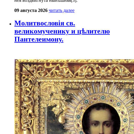
нея воздвигнута нынѣшняя[3].
09 августа 2026
читать далее
Молитвословія св.
великомученику и цѣлителю
Пантелеимону.