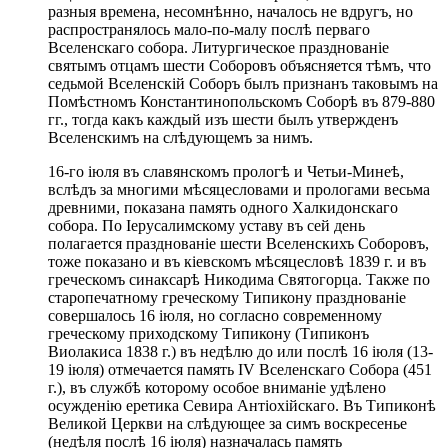
разныя времена, несомнѣнно, началось не вдругъ, но
распространялось мало-по-малу послѣ перваго
Вселенскаго собора. Литургическое празднованіе
святымъ отцамъ шести Соборовъ объясняется тѣмъ, что
седьмой Вселенскій Соборъ былъ признанъ таковымъ на
Помѣстномъ Константинопольскомъ Соборѣ въ 879-880
гг., тогда какъ каждый изъ шести былъ утвержденъ
Вселенскимъ на слѣдующемъ за нимъ.
16-го іюля въ славянскомъ прологѣ и Четьи-Минеѣ,
вслѣдъ за многими мѣсяцесловами и прологами весьма
древними, показана память одного Халкидонскаго
собора. По Іерусалимскому уставу въ сей день
полагается празднованіе шести Вселенскихъ Соборовъ,
тоже показано и въ кіевскомъ мѣсяцесловѣ 1839 г. и въ
греческомъ синаксарѣ Никодима Святогорца. Также по
старопечатному греческому Типикону празднованіе
совершалось 16 іюля, но согласно современному
греческому приходскому Типикону (Типиконъ
Виолакиса 1838 г.) въ недѣлю до или послѣ 16 іюля (13-
19 іюля) отмечается память IV Вселенскаго Собора (451
г.), въ службѣ которому особое вниманiе удѣлено
осужденiю еретика Севира Антiохійскаго. Въ Типиконѣ
Великой Церкви на слѣдующее за симъ воскресенье
(недѣля послѣ 16 iюля) назначалась память