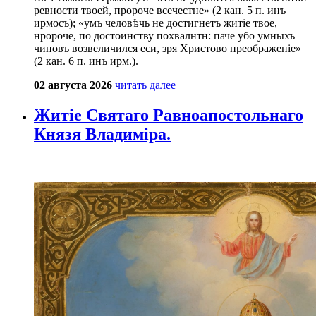
ревности твоей, пророче всечестне» (2 кан. 5 п. инъ
ирмосъ); «умъ человѣчь не достигнетъ житіе твое,
нророче, по достоинству похвалнтн: паче убо умныхъ
чиновъ возвеличился еси, зря Христово преображеніе»
(2 кан. 6 п. инъ ирм.).
02 августа 2026
читать далее
Житіе Святаго Равноапостольнаго
Князя Владиміра.