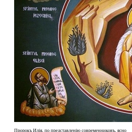
Пророкъ Илія, по представленію современниковъ, ясно