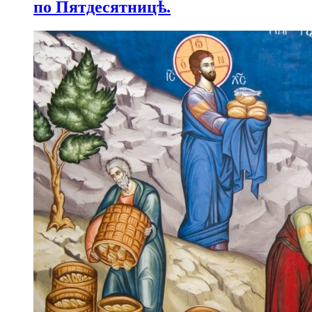
по Пятдесятницѣ.