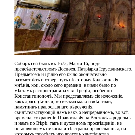
Соборъ сей былъ въ 1672, Марта 16, подъ
предсѣдательствомъ Досиѳея, Патріарха Іерусалимскаго.
Предметомъ и цѣлію его было окончательно
разсмотрѣть и отвергнуть нѣкоторыя Кальвинскія
мнѣнія, кои, около сего времени, начали было по
мѣстамъ распространяться въ Греціи, особенно
Константинополѣ. Мы представляемъ сіе изложеніе,
какъ драгоцѣнный, но весьма мало извѣстный,
памятникъ православнаго вѣроученія,
свидѣтельствующій намъ какъ о непрерывномъ, во всѣ
времена, сохраненіи Православія на Востокѣ – родномъ
и намъ по Вѣрѣ, такъ и духовномъ просвѣщеніи, не
оставляющемъ никогда и тѣ страны православныя, на
которыхъ тяготѣетъ иго враговъ христіанства.