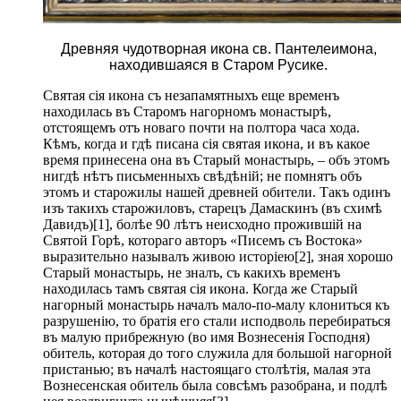
Древняя чудотворная икона св. Пантелеимона,
находившаяся в Старом Русике.
Святая сія икона съ незапамятныхъ еще временъ
находилась въ Старомъ нагорномъ монастырѣ,
отстоящемъ отъ новаго почти на полтора часа хода.
Кѣмъ, когда и гдѣ писана сія святая икона, и въ какое
время принесена она въ Старый монастырь, – объ этомъ
нигдѣ нѣтъ письменныхъ свѣдѣній; не помнятъ объ
этомъ и старожилы нашей древней обители. Такъ одинъ
изъ такихъ старожиловъ, старецъ Дамаскинъ (въ схимѣ
Давидъ)[1], болѣе 90 лѣтъ неисходно прожившій на
Святой Горѣ, котораго авторъ «Писемъ съ Востока»
выразительно называлъ живою исторіею[2], зная хорошо
Старый монастырь, не зналъ, съ какихъ временъ
находилась тамъ святая сія икона. Когда же Старый
нагорный монастырь началъ мало-по-малу клониться къ
разрушенію, то братія его стали исподволь перебираться
въ малую прибрежную (во имя Вознесенія Господня)
обитель, которая до того служила для большой нагорной
пристанью; въ началѣ настоящаго столѣтія, малая эта
Вознесенская обитель была совсѣмъ разобрана, и подлѣ