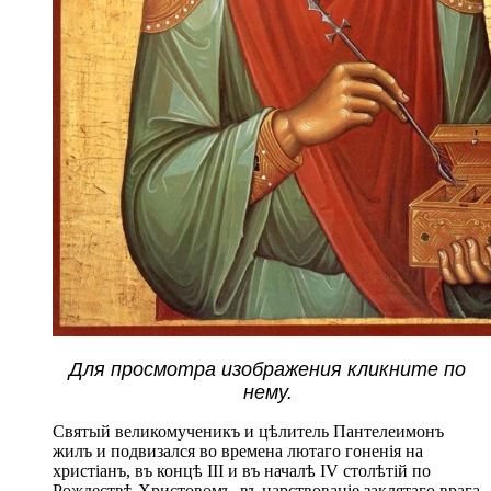
Для просмотра изображения кликните по
нему.
Святый великомученикъ и цѣлитель Пантелеимонъ
жилъ и подвизался во времена лютаго гоненія на
христіанъ, въ концѣ ІІІ и въ началѣ IV столѣтій по
Рождествѣ Христовомъ, въ царствованіе заклятаго врага