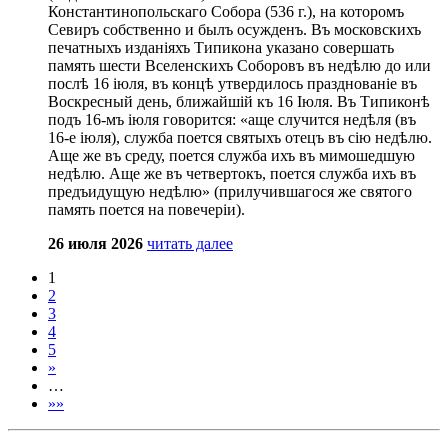
Константинопольскаго Собора (536 г.), на которомъ
Севиръ собственно и былъ осужденъ. Въ московскихъ
печатныхъ изданіяхъ Типикона указано совершать
память шести Вселенскихъ Соборовъ въ недѣлю до или
послѣ 16 іюля, въ концѣ утвердилось празднованіе въ
Воскресный день, ближайшій къ 16 Іюля. Въ Типиконѣ
подъ 16-мъ іюля говорится: «аще случится недѣля (въ
16-е іюля), служба поется святыхъ отецъ въ сію недѣлю.
Аще же въ среду, поется служба ихъ въ мимошедшую
недѣлю. Аще же въ четвертокъ, поется служба ихъ въ
предъидущую недѣлю» (прилучившагося же святого
память поется на повечеріи).
26 июля 2026
читать далее
1
2
3
4
5
»
…
»»