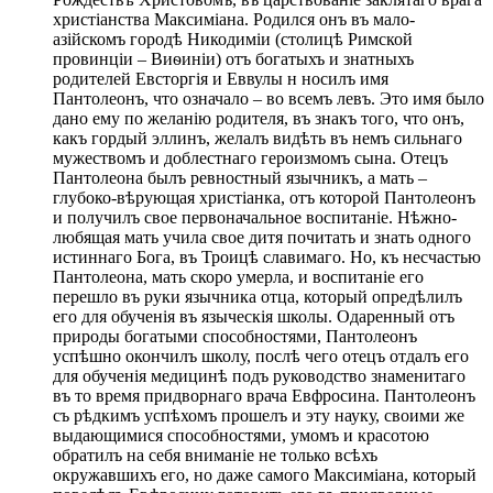
христіанства Максиміана. Родился онъ въ мало-
азійскомъ городѣ Никодиміи (столицѣ Римской
провинціи – Виѳиніи) отъ богатыхъ и знатныхъ
родителей Евсторгія и Еввулы н носилъ имя
Пантолеонъ, что означало – во всемъ левъ. Это имя было
дано ему по желанію родителя, въ знакъ того, что онъ,
какъ гордый эллинъ, желалъ видѣть въ немъ сильнаго
мужествомъ и доблестнаго героизмомъ сына. Отецъ
Пантолеона былъ ревностный язычникъ, а мать –
глубоко-вѣрующая христіанка, отъ которой Пантолеонъ
и получилъ свое первоначальное воспитаніе. Нѣжно-
любящая мать учила свое дитя почитать и знать одного
истиннаго Бога, въ Троицѣ славимаго. Но, къ несчастью
Пантолеона, мать скоро умерла, и воспитаніе его
перешло въ руки язычника отца, который опредѣлилъ
его для обученія въ языческія школы. Одаренный отъ
природы богатыми способностями, Пантолеонъ
успѣшно окончилъ школу, послѣ чего отецъ отдалъ его
для обученія медицинѣ подъ руководство знаменитаго
въ то время придворнаго врача Евфросина. Пантолеонъ
съ рѣдкимъ успѣхомъ прошелъ и эту науку, своими же
выдающимися способностями, умомъ и красотою
обратилъ на себя вниманіе не только всѣхъ
окружавшихъ его, но даже самого Максиміана, который