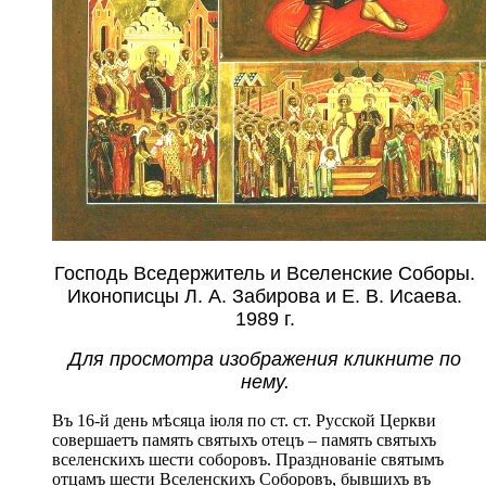
Господь Вседержитель и Вселенские Соборы.
Иконописцы Л. А. Забирова и Е. В. Исаева.
1989 г.
Для просмотра изображения кликните по
нему.
Въ 16-й день мѣсяца іюля по ст. ст. Русской Церкви
совершаетъ память святыхъ отецъ – память святыхъ
вселенскихъ шести соборовъ. Празднованіе святымъ
отцамъ шести Вселенскихъ Соборовъ, бывшихъ въ