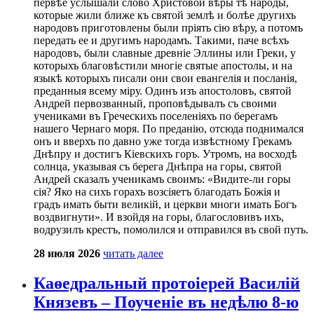
первѣе услышали слово Христовой вѣры тѣ народы,
которые жили ближе къ святой землѣ и болѣе другихъ
народовъ приготовлены были пріять сію вѣру, а потомъ
передать ее и другимъ народамъ. Такими, паче всѣхъ
народовъ, были славные древніе Эллины или Греки, у
которыхъ благовѣстили многіе святые апостолы, и на
языкѣ которыхъ писали они свои евангелія и посланія,
преданныя всему міру. Одинъ изъ апостоловъ, святой
Андрей первозванный, проповѣдывалъ съ своими
учениками въ Греческихъ поселеніяхъ по берегамъ
нашего Чернаго моря. По преданію, отсюда поднимался
онъ и вверхъ по давно уже тогда извѣстному Грекамъ
Днѣпру и достигъ Кіевскихъ горъ. Утромъ, на восходѣ
солнца, указывая съ берега Днѣпра на горы, святой
Андрей сказалъ ученикамъ своимъ: «Видите-ли горы
сія? Яко на сихъ горахъ возсіяетъ благодать Божія и
градъ имать быти великій, и церкви многи имать Богъ
воздвигнути». И взойдя на горы, благословивъ ихъ,
водрузилъ крестъ, помолился и отправился въ свой путь.
28 июля 2026
читать далее
Каѳедральный протоіерей Василій
Князевъ – Поученіе въ недѣлю 8-ю