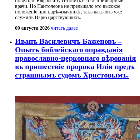
повелѣлъ Евфросину готовить его въ придворные
врачи. Но Пантолеона не прельщало это высокое
положеніе при царѣ-язычнпкѣ, такъ какъ онъ уже
служилъ Царю царствующихъ.
09 августа 2026
читать далее
Иванъ Василевичъ Баженовъ –
Опытъ библейскаго оправданія
православно-церковнаго вѣрованія
въ пришествіе пророка Иліи предъ
страшнымъ судомъ Христовымъ.