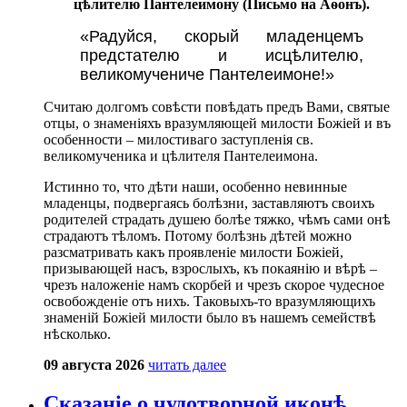
цѣлителю Пантелеимону (Письмо на Аѳонъ).
«Радуйся, скорый младенцемъ
предстателю и исцѣлителю,
великомучениче Пантелеимоне!»
Считаю долгомъ совѣсти повѣдать предъ Вами, святые
отцы, о знаменіяхъ вразумляющей милости Божіей и въ
особенности – милостиваго заступленія св.
великомученика и цѣлителя Пантелеимона.
Истинно то, что дѣти наши, особенно невинные
младенцы, подвергаясь болѣзни, заставляютъ своихъ
родителей страдать душею болѣе тяжко, чѣмъ сами онѣ
страдаютъ тѣломъ. Потому болѣзнь дѣтей можно
разсматривать какъ проявленіе милости Божіей,
призывающей насъ, взрослыхъ, къ покаянію и вѣрѣ –
чрезъ наложеніе намъ скорбей и чрезъ скорое чудесное
освобожденіе отъ нихъ. Таковыхъ-то вразумляющихъ
знаменій Божіей милости было въ нашемъ семействѣ
нѣсколько.
09 августа 2026
читать далее
Сказаніе о чудотворной иконѣ