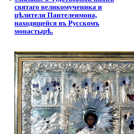
святаго великомученика и
цѣлителя Пантелеимона,
находящейся въ Русскомъ
монастырѣ.