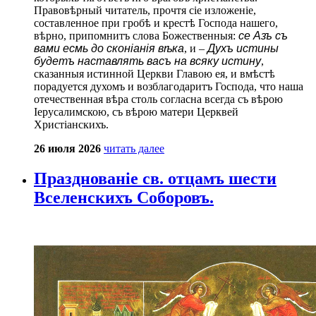
Правовѣрный читатель, прочтя сіе изложеніе,
составленное при гробѣ и крестѣ Господа нашего,
вѣрно, припомнитъ слова Божественныя:
се Азъ съ
вами есмь до сконіанія вѣка
, и –
Духъ истины
будетъ наставлять васъ на всяку истину
,
сказанныя истинной Церкви Главою ея, и вмѣстѣ
порадуется духомъ и возблагодаритъ Господа, что наша
отечественная вѣра столь согласна всегда съ вѣрою
Іерусалимскою, съ вѣрою матери Церквей
Христіанскихъ.
26 июля 2026
читать далее
Празднованіе св. отцамъ шести
Вселенскихъ Соборовъ.