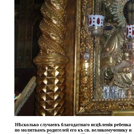
Нѣсколько случаевъ благодатнаго исцѣленія ребенка
по молитвамъ родителей его къ св. великомученику и