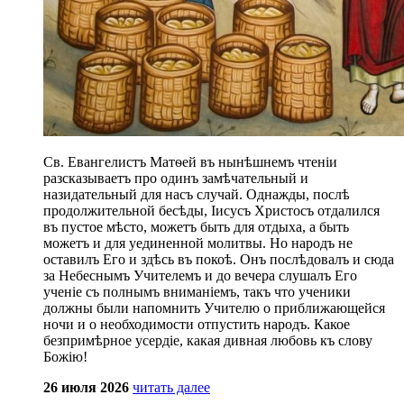
Св. Евангелистъ Матѳей въ нынѣшнемъ чтеніи
разсказываетъ про одинъ замѣчательный и
назидательный для насъ случай. Однажды, послѣ
продолжительной бесѣды, Іисусъ Христосъ отдалился
въ пустое мѣсто, можетъ быть для отдыха, а быть
можетъ и для уединенной молитвы. Но народъ не
оставилъ Его и здѣсь въ покоѣ. Онъ послѣдовалъ и сюда
за Небеснымъ Учителемъ и до вечера слушалъ Его
ученіе съ полнымъ вниманіемъ, такъ что ученики
должны были напомнить Учителю о приближающейся
ночи и о необходимости отпустить народъ. Какое
безпримѣрное усердіе, какая дивная любовь къ слову
Божію!
26 июля 2026
читать далее