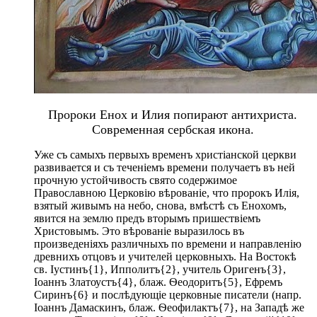
Пророки Енох и Илия попирают антихриста.
Современная сербская икона.
Уже съ самыхъ первыхъ временъ христіанской церкви
развивается и съ теченіемъ времени получаетъ въ ней
прочную устойчивость свято содержимое
Православною Церковію вѣрованіе, что пророкъ Илія,
взятый живымъ на небо, снова, вмѣстѣ съ Енохомъ,
явится на землю предъ вторымъ пришествіемъ
Христовымъ. Это вѣрованіе выразилось въ
произведеніяхъ различныхъ по времени и направленію
древнихъ отцовъ и учителей церковныхъ. На Востокѣ
св. Іустинъ{1}, Ипполитъ{2}, учитель Оригенъ{3},
Iоаннъ Златоустъ{4}, блаж. Ѳеодоритъ{5}, Ефремъ
Сиринъ{6} и послѣдующіе церковные писатели (напр.
Iоаннъ Дамаскинъ, блаж. Ѳеофилактъ{7}, на Западѣ же