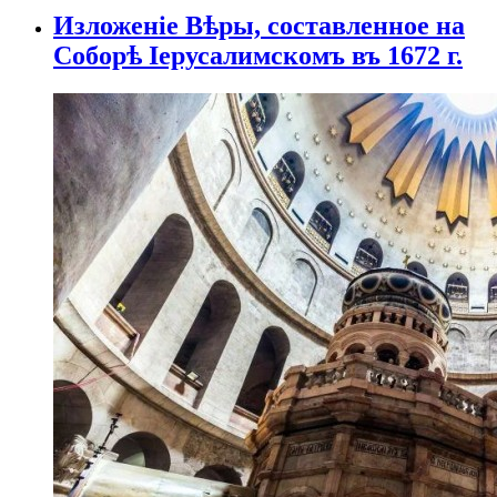
Изложеніе Вѣры, составленное на
Соборѣ Іерусалимскомъ въ 1672 г.