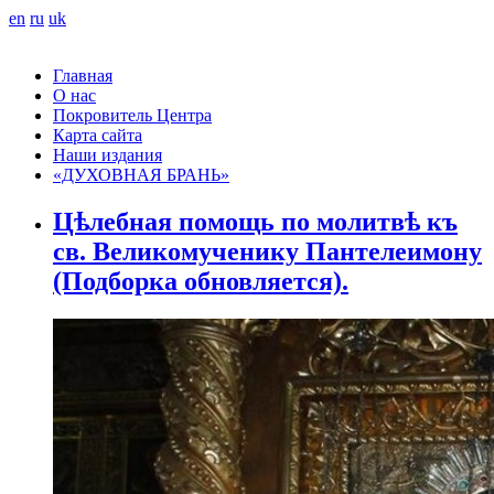
en
ru
uk
Главная
О нас
Покровитель Центра
Карта сайта
Наши издания
«ДУХОВНАЯ БРАНЬ»
Цѣлебная помощь по молитвѣ къ
св. Великомученику Пантелеимону
(Подборка обновляется).