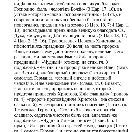
видѣвшихъ въ немъ особенную и великую благодать
Господню, былъ «человѣкъ Божій» (3 Цар. 17, 18), въ
устахъ котораго «слово Господне истинно» (23 ст.), и
современники въ знакъ особеннаго благоговѣнія
повергались предъ нимъ на землю (3 Цар. 18, 7; 4 Цар. 1,
13), исповѣдывали предъ нимъ велнкую благодать Св.
Духа, живущую и дѣйствующую въ немъ (3 Цар. 18, 12;
4 Цар. 2, 15, 16). Православная Церковь Христова въ
пѣснопѣніяхъ праздника (20 іюля) въ честь пророка
Иліи, воздавая ему достойную похвалу, величаетъ его
различными наименованіями: «Иліа пророкъ
предивный», «Чудный» (стихир. на стих. гл. 8
подобенъ), «Честный въ пророцѣхъ великій Иліе» (тамъ
же, 3 стихъ), «небонарный пророкъ» (1 стихир. гл. 1
самоглас. Германа), «земный ангеле и небесный
человѣче, Иліе великоимените» (слава, гл. 6 Визант.),
«во плоти ангелъ, пророковъ основаніе, вторый
предтеча пришествія Христова, Иліа славный» (тропарь
гл. 4), «пророче проповѣдниче Христовъ» (на стиховн.
слава гл. 6), «всемірнаго таинникъ спасенія» (1 стих. гл.
1 самоглас. Герман.), «Столпъ благочестія и житія
сладкаго, садитель чистоты былъ еси, ангеломъ же
подобникъ», «Чудный Иліе богоносе» (1 кан. 6 п. 1
ирм.), «Иліа ревнивый и страстей самодержецъ» (1 стих.
гл. 1 самогл. Герман. ) и «кто не удивится божественнѣй