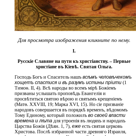
Для просмотра изображения кликните по нему.
I.
Русскіе Славяне на пути къ христіанству. – Первые
христіане въ Кіевѣ. Святая Ольга.
Господь Богъ и Спаситель нашъ
всѣмъ человѣчекомъ
хощетъ спастися и въ разумъ истины пріити
(1
Тимоѳ. II, 4). Всѣ народы во всемъ мірѣ Божіемъ
призваны услышать проповѣдь Евангелія и
просвѣтиться святою вѣрою и святымъ крещеніемъ
(Матѳ. XXVIII, 19; Марка XVI, 15). Но сіе призваніе
народовъ совершается въ порядкѣ временъ, вѣдомомъ
Тому Единому, который положилъ
во своей власти
времена и лѣта
для утроенія въ людяхъ и народахъ
Царства Божія (Дѣян. 1, 7),
еже
есть святая церковь
Христова. Послѣ избранной части древняго Израиля,