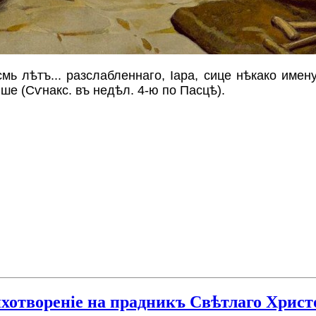
мь лѣтъ... разслабленнаго, Іара, сице нѣкако имен
ше (Сѵнакс. въ недѣл. 4-ю по Пасцѣ).
хотвореніе на прадникъ Свѣтлаго Христо