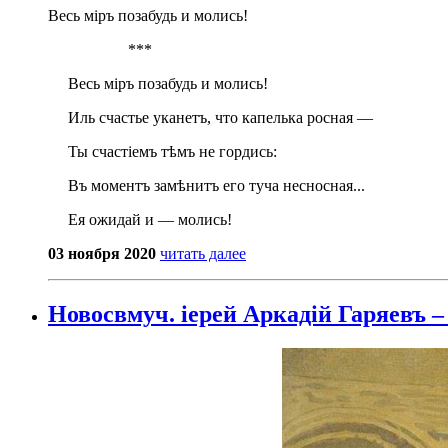
Весь міръ позабудь и молись!
***
Весь міръ позабудь и молись!
Иль счастье уканетъ, что капелька росная —
Ты счастіемъ тѣмъ не гордись:
Въ моментъ замѣнитъ его туча несносная...
Ея ожидай и — молись!
03 ноября 2020
читать далее
Новосвмуч. іерей Аркадій Гаряевъ –