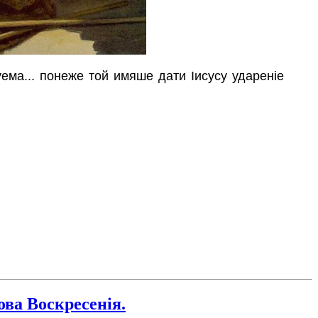
уема... понеже той имяше дати Іисусу удареніе
ва Воскресенія.