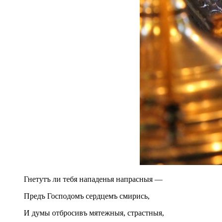
Гнетутъ ли тебя нападенья напрасныя —
Предъ Господомъ сердцемъ смирись,
И думы отбросивъ мятежныя, страстныя,