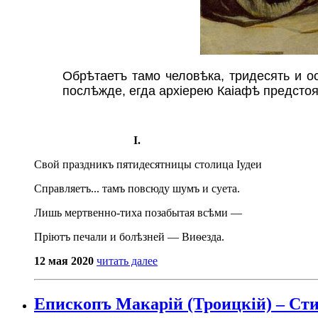
Обрѣтаетъ тамо человѣка, тридесять и ос
послѣжде, егда архіерею Каіафѣ предстоя
I.
Свой праздникъ пятидесятницы столица Іудеи
Справляетъ... тамъ повсюду шумъ и суета.
Лишь мертвенно-тиха позабытая всѣми —
Пріютъ печали и болѣзней — Виѳезда.
12 мая 2020
читать далее
Епископъ Макарій (Троицкій) – Сти