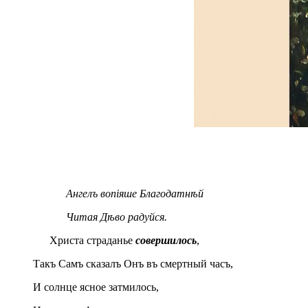
Ангелъ вопіяше Благодатнѣй
Читая Дѣво радуйся.
Христа страданье
совершилось
,
Такъ Самъ сказалъ Онъ въ смертный часъ,
И солнце ясное затмилось,