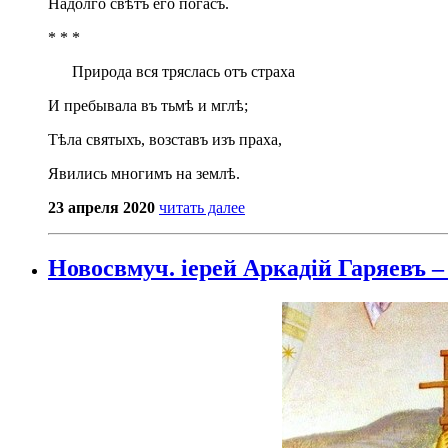
Надолго свѣтъ его погасъ.
* * *
Природа вся тряслась отъ страха
И пребывала въ тьмѣ и мглѣ;
Тѣла святыхъ, возставъ изъ праха,
Явились многимъ на землѣ.
23 апреля 2020
читать далее
Новосвмуч. іерей Аркадій Гаряевъ –