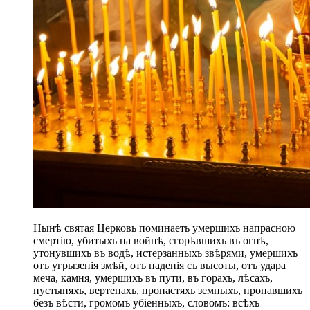
Нынѣ святая Церковь поминаеть умершихъ напрасною
смертію, убитыхъ на войнѣ, сгорѣвшихъ въ огнѣ,
утонувшихъ въ водѣ, истерзанныхъ звѣрями, умершихъ
отъ угрызенія змѣй, отъ паденія съ высоты, отъ удара
меча, камня, умершихъ въ пути, въ горахъ, лѣсахъ,
пустыняхъ, вертепахъ, пропастяхъ земныхъ, пропавшихъ
безъ вѣсти, громомъ убіенныхъ, словомъ: всѣхъ