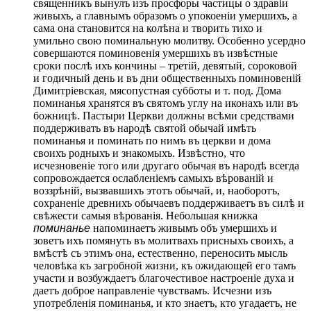
священникъ вынулъ изъ просфоры частицы о здравіи
живыхъ, а главнымъ образомъ о упокоеніи умершихъ, а
сама она становится на колѣна и творить тихо и
умильно свою поминальную молитву. Особенно усердно
совершаются поминовенія умершихъ въ извѣстные
сроки послѣ ихъ кончины – третій, девятый, сороковой
и годичный день и въ дни общественныхъ поминовеній
Димитріевская, мясопустная субботы и т. под. Дома
поминанья хранятся въ святомъ углу на иконахъ или въ
божницѣ. Пастыри Церкви должны всѣми средствами
поддерживать въ народѣ святой обычай имѣть
поминанья и поминать по нимъ въ церкви и дома
своихъ родныхъ и знакомыхъ. Извѣстно, что
исчезновеніе того или другаго обычая въ народѣ всегда
сопровождается ослабленіемъ самыхъ вѣрованій и
воззрѣній, вызвавшихъ этотъ обычай, и, наоборотъ,
сохраненіе древнихъ обычаевъ поддерживаетъ въ силѣ и
свѣжести самыя вѣрованія. Небольшая книжка
поминанье
напоминаетъ живымъ объ умершихъ и
зоветъ ихъ помянуть въ молитвахъ присныхъ своихъ, а
вмѣстѣ съ этимъ она, естественно, переносить мысль
человѣка къ загробной жизни, къ ожидающей его тамъ
участи и возбуждаетъ благочестивое настроеніе духа и
даетъ доброе направленіе чувствамъ. Исчезни изъ
употребленія поминанья, и кто знаетъ, кто угадаетъ, не