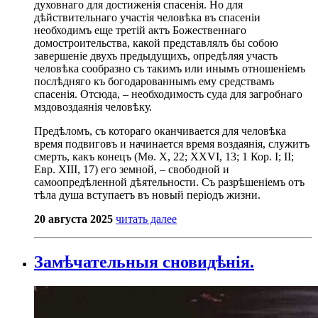
духовнаго для достиженія спасенія. Но для
дѣйствительнаго участія человѣка въ спасеніи
необходимъ еще третій актъ Божественнаго
домостроительства, какой представлялъ бы собою
завершеніе двухъ предыдущихъ, опредѣляя участь
человѣка сообразно съ такимъ или инымъ отношеніемъ
послѣдняго къ богодарованнымъ ему средствамъ
спасенія. Отсюда, – необходимость суда для загробнаго
мздовоздаянія человѣку.
Предѣломъ, съ котораго оканчивается для человѣка
время подвиговъ и начинается время воздаянія, служитъ
смерть, какъ конецъ (Мѳ. X, 22; XXVI, 13; 1 Кор. I; II;
Евр. XIII, 17) его земной, – свободной и
самоопредѣленной дѣятельности. Съ разрѣшеніемъ отъ
тѣла душа вступаетъ въ новый періодъ жизни.
20 августа 2025
читать далее
Замѣчательныя сновидѣнія.