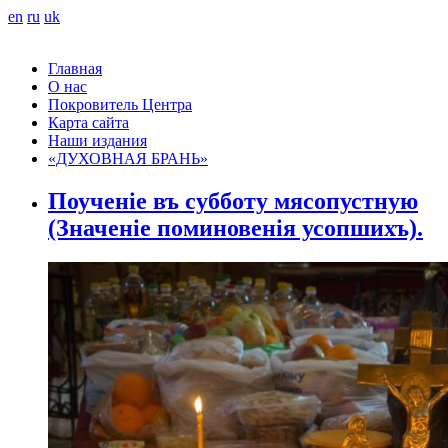
en
ru
uk
Главная
О нас
Покровитель Центра
Карта сайта
Наши издания
«ДУХОВНАЯ БРАНЬ»
Поученіе въ субботу мясопустную
(Значеніе поминовенія усопшихъ).