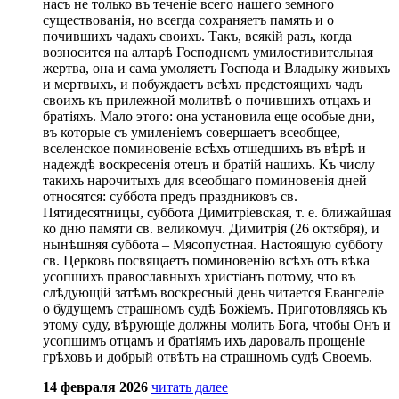
насъ не только въ теченіе всего нашего земного
существованія, но всегда сохраняетъ память и о
почившихъ чадахъ своихъ. Такъ, всякій разъ, когда
возносится на алтарѣ Господнемъ умилостивительная
жертва, она и сама умоляетъ Господа и Владыку живыхъ
и мертвыхъ, и побуждаетъ всѣхъ предстоящихъ чадъ
своихъ къ прилежной молитвѣ о почившихъ отцахъ и
братіяхъ. Мало этого: она установила еще особые дни,
въ которые съ умиленіемъ совершаетъ всеобщее,
вселенское поминовеніе всѣхъ отшедшихъ въ вѣрѣ и
надеждѣ воскресенія отецъ и братій нашихъ. Къ числу
такихъ нарочитыхъ для всеобщаго поминовенія дней
относятся: суббота предъ праздниковъ св.
Пятидесятницы, суббота Димитріевская, т. е. ближайшая
ко дню памяти св. великомуч. Димитрія (26 октября), и
нынѣшняя суббота – Мясопустная. Настоящую субботу
св. Церковь посвящаетъ поминовенію всѣхъ отъ вѣка
усопшихъ православныхъ христіанъ потому, что въ
слѣдующій затѣмъ воскресный день читается Евангеліе
о будущемъ страшномъ судѣ Божіемъ. Приготовляясь къ
этому суду, вѣрующіе должны молить Бога, чтобы Онъ и
усопшимъ отцамъ и братіямъ ихъ даровалъ прощеніе
грѣховъ и добрый отвѣтъ на страшномъ судѣ Своемъ.
14 февраля 2026
читать далее