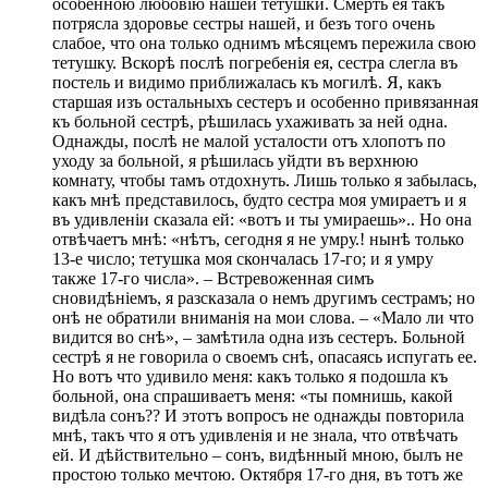
особенною любовію нашей тетушки. Смерть ея такъ
потрясла здоровье сестры нашей, и безъ того очень
слабое, что она только однимъ мѣсяцемъ пережила свою
тетушку. Вскорѣ послѣ погребенія ея, сестра слегла въ
постель и видимо приближалась къ могилѣ. Я, какъ
старшая изъ остальныхъ сестеръ и особенно привязанная
къ больной сестрѣ, рѣшилась ухаживать за ней одна.
Однажды, послѣ не малой усталости отъ хлопотъ по
уходу за больной, я рѣшилась уйдти въ верхнюю
комнату, чтобы тамъ отдохнуть. Лишь только я забылась,
какъ мнѣ представилось, будто сестра моя умираетъ и я
въ удивленіи сказала ей: «вотъ и ты умираешь».. Но она
отвѣчаетъ мнѣ: «нѣтъ, сегодня я не умру.! нынѣ только
13-е число; тетушка моя скончалась 17-го; и я умру
также 17-го числа». – Встревоженная симъ
сновидѣніемъ, я разсказала о немъ другимъ сестрамъ; но
онѣ не обратили вниманія на мои слова. – «Мало ли что
видится во снѣ», – замѣтила одна изъ сестеръ. Больной
сестрѣ я не говорила о своемъ снѣ, опасаясь испугать ее.
Но вотъ что удивило меня: какъ только я подошла къ
больной, она спрашиваетъ меня: «ты помнишь, какой
видѣла сонъ?? И этотъ вопросъ не однажды повторила
мнѣ, такъ что я отъ удивленія и не знала, что отвѣчать
ей. И дѣйствительно – сонъ, видѣнный мною, былъ не
простою только мечтою. Октября 17-го дня, въ тотъ же