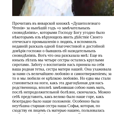
Прочитавъ въ январской книжкѣ «Душеполезнаго
Чтенія» за нынѣшій годъ «о замѣчательныхъ
сновидѣніяхъ», которыми Господу Богу угодно было
нѣкоторымъ изъ вѣрующихъ явить дѣйствіе Своего
отеческаго промышленія о людяхъ, я вспомнилъ
недавній разсказъ одной благочестивой и достойной
довѣрія госпожи о бывшихъ ей назидательныхъ
сновидѣніяхъ. Вотъ что она разсказала мнѣ: Еще въ
юныхъ лѣтахъ мы четыре сестры остались круглыми
сиротами. Заботу о воспитаніи насъ приняла на себя
ваша родная тетка, сестра матери нашей. Она ухаживала
за нами съ величайшею любовію и самоотверженіемъ; за
то и мы любили ее крѣпкою любовію. Но едва мы стали
становиться на ноги, какъ эта драгоцѣнная для насъ
родственница, вполнѣ замѣнявшая собою намъ мать,
послѣ непродолжительной болѣзни, скончалась. Можно
себѣ представить, какъ велико было наше горе, какъ
безотрадно было наше положеніе. Особенно была
неутѣшна старшая сестра наша Софья, которая, по
сходству ея лицемъ съ матерью нашею, пользовалась