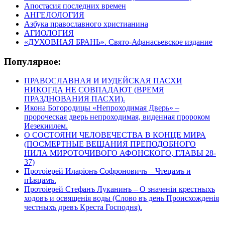
Апостасия последних времен
АНГЕЛОЛОГИЯ
Азбука православного христианина
АГИОЛОГИЯ
«ДУХОВНАЯ БРАНЬ». Свято-Афанасьевское издание
Популярное:
ПРАВОСЛАВНАЯ И ИУДЕЙСКАЯ ПАСХИ
НИКОГДА НЕ СОВПАДАЮТ (ВРЕМЯ
ПРАЗДНОВАНИЯ ПАСХИ).
Икона Богородицы «Непроходимая Дверь» –
пророческая дверь непроходимая, виденная пророком
Иезекиилем.
О СОСТОЯНИ ЧЕЛОВЕЧЕСТВА В КОНЦЕ МИРА
(ПОСМЕРТНЫЕ ВЕЩАНИЯ ПРЕПОДОБНОГО
НИЛА МИРОТОЧИВОГО АФОНСКОГО, ГЛАВЫ 28-
37)
Протоіерей Иларіонъ Софроновичъ – Чтецамъ и
пѣвцамъ.
Протоіерей Стефанъ Луканинъ – О значеніи крестныхъ
ходовъ и освященія воды (Слово въ день Происхожденія
честныхъ древъ Креста Господня).