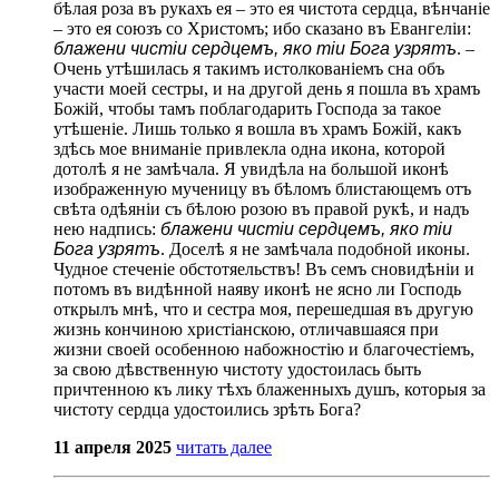
бѣлая роза въ рукахъ ея – это ея чистота сердца, вѣнчаніе
– это ея союзъ со Христомъ; ибо сказано въ Евангеліи:
блажени чистіи сердцемъ, яко тіи Бога узрятъ
. –
Очень утѣшилась я такимъ истолкованіемъ сна объ
участи моей сестры, и на другой день я пошла въ храмъ
Божій, чтобы тамъ поблагодарить Господа за такое
утѣшеніе. Лишь только я вошла въ храмъ Божій, какъ
здѣсь мое вниманіе привлекла одна икона, которой
дотолѣ я не замѣчала. Я увидѣла на большой иконѣ
изображенную мученицу въ бѣломъ блистающемъ отъ
свѣта одѣяніи съ бѣлою розою въ правой рукѣ, и надъ
нею надпись:
блажени чистіи сердцемъ, яко тіи
Бога узрятъ
. Доселѣ я не замѣчала подобной иконы.
Чудное стеченіе обстотяельствъ! Въ семъ сновидѣніи и
потомъ въ видѣнной наяву иконѣ не ясно ли Господь
открылъ мнѣ, что и сестра моя, перешедшая въ другую
жизнь кончиною христіанскою, отличавшаяся при
жизни своей особенною набожностію и благочестіемъ,
за свою дѣвственную чистоту удостоилась быть
причтенною къ лику тѣхъ блаженныхъ душъ, которыя за
чистоту сердца удостоились зрѣть Бога?
11 апреля 2025
читать далее