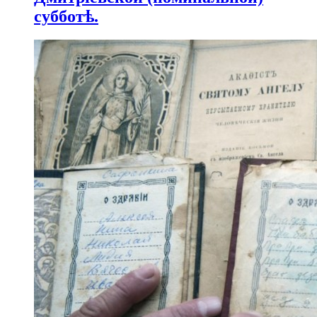
субботѣ.