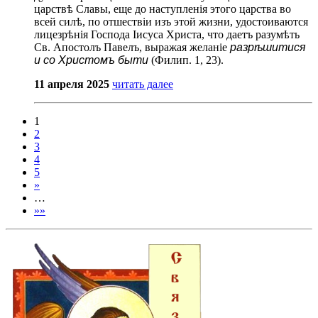
царствѣ Славы, еще до наступленія этого царства во
всей силѣ, по отшествіи изъ этой жизни, удостоиваются
лицезрѣнія Господа Іисуса Христа, что даетъ разумѣть
Св. Апостолъ Павелъ, выражая желаніе
разрѣшитися
и со Христомъ быти
(Филип. 1, 23).
11 апреля 2025
читать далее
1
2
3
4
5
»
…
»»