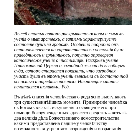
Въ сей статьи авторъ раскрываетъ основы и смыслъ
ученія о мытарствахъ, а затѣмъ характеризуетъ
состояніе душъ за гробомъ. Особенно подробно онъ
останавливается на характеристикѣ состоянія душъ
праведниковъ и грѣшниковъ, попутно опровергая
католическое ученіе о чистилищѣ. Раскрывъ ученіе
Православной Церкви о загроброй жизни до всеобщаго
суда, авторъ старается показать, что загробная
участь души въ этомъ ученіи выяснена съ достаточной
ясностью и опредѣленностью. Настоящая статья
печатается цѣликомъ. Ред.
Въ дѣлѣ спасенія человѣческаго рода ясно выступаютъ
три существеннѣйшихъ момента. Примиреніе человѣка
съ Богомъ въ актѣ искупленія и освященіе его при
помощи богоучрежденныхъ для сего средствъ – вотъ тѣ
два великія дѣла Божественнаго домостроительства,
какими предоставлена падшему человѣчеству
возможность внутренняго возрожденія и возрастанія