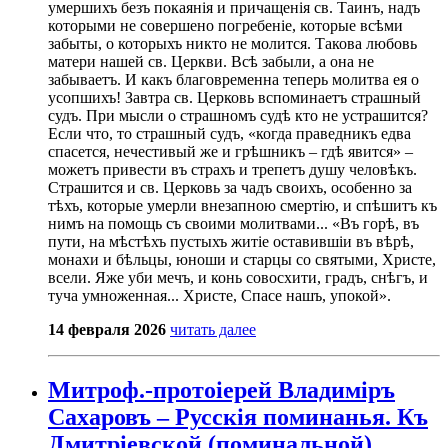
умершихъ безъ покаянія и причащенія св. Таинъ, надъ
которыми не совершено погребеніе, которые всѣми
забыты, о которыхъ никто не молится. Такова любовь
матери нашей св. Церкви. Всѣ забыли, а она не
забываетъ. И какъ благовременна теперь молитва ея о
усопшихъ! Завтра св. Церковь вспоминаетъ страшный
судъ. При мысли о страшномъ судѣ кто не устрашится?
Если что, то страшный судъ, «когда праведникъ едва
спасется, нечестивый же и грѣшникъ – гдѣ явится» –
можетъ привести въ страхъ и трепетъ душу человѣкъ.
Страшится и св. Церковь за чадъ своихъ, особенно за
тѣхъ, которые умерли внезапною смертію, и спѣшитъ къ
нимъ на помощь съ своими молитвами... «Въ горѣ, въ
пути, на мѣстѣхъ пустыхъ житіе оставившіи въ вѣрѣ,
монахи и бѣльцы, юноши и старцы со святыми, Христе,
всели. Яже уби мечъ, и конь совосхити, градъ, снѣгъ, и
туча умноженная... Христе, Спасе нашъ, упокой».
14 февраля 2026
читать далее
Митроф.-протоіерей Владиміръ
Сахаровъ – Русскія поминанья. Къ
Дмитріевской (поминальной)