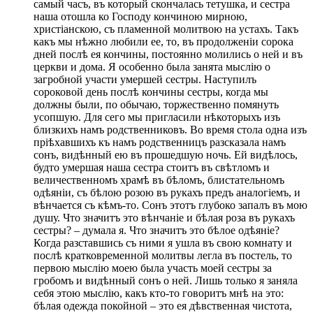
самый часъ, въ который скончалась тетушка, и сестра
наша отошла ко Господу кончиною мирною,
христіанскою, съ пламенной молитвою на устахъ. Такъ
какъ мы нѣжно любили ее, то, въ продолженіи сорока
дней послѣ ея кончины, постоянно молились о ней и въ
церкви и дома. Я особенно была занята мыслію о
загробной участи умершей сестры. Наступилъ
сороковой день послѣ кончины сестры, когда мы
должны были, по обычаю, торжественно помянуть
усопшую. Для сего мы пригласили нѣкоторыхъ изъ
близкихъ намъ родственниковъ. Во время стола одна изъ
пріѣхавшихъ къ намъ родственницъ разсказала намъ
сонъ, видѣнный ею въ прошедшую ночь. Ей видѣлось,
будто умершая наша сестра стоитъ въ свѣтломъ и
величественномъ храмѣ въ бѣломъ, блистательномъ
одѣяніи, съ бѣлою розою въ рукахъ предъ аналогіемъ, и
вѣнчается съ кѣмъ-то. Сонъ этотъ глубоко запалъ въ мою
душу. Что значитъ это вѣнчаніе и бѣлая роза въ рукахъ
сестры? – думала я. Что значитъ это бѣлое одѣяніе?
Когда разставшись съ ними я ушла въ свою комнату и
послѣ кратковременной молитвы легла въ постель, то
первою мыслію моею была участь моей сестры за
гробомъ и видѣнный сонъ о ней. Лишь только я заняла
себя этою мыслію, какъ кто-то говоритъ мнѣ на это:
бѣлая одежда покойной – это ея дѣвственная чистота,