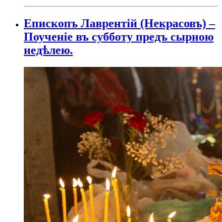
Епископъ Лаврентій (Некрасовъ) –
Поученіе въ субботу предъ сырною
недѣлею.