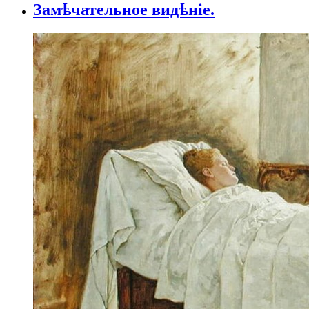
Замѣчательное видѣніе.