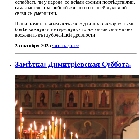
ослабѣетъ ли у народа, со всѣми своими послѣдствіями,
самая мысль о загробной жизни и о нашей духовной
связи съ умершими.
Наши поминанья имѣютъ свою длинную исторію, тѣмъ
болѣе важную и интересную, что началомъ своимъ она
восходитъ къ глубочайшей древности.
25 октября 2025
читать далее
Замѣтка: Димитріевская Суббота.