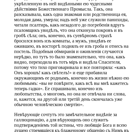
укрѣпленную въ ней видѣнными ею чудесными
дѣйствіями Божественнаго Промысла. Такъ, она
разсказывала, какъ одна знакомая или родственница ея,
молодая дама, умерла; надъ ней уже служили панихиды,
читали псалтирь, какъ незадолго до погребенія вдругъ
псаломщикъ увидѣлъ, что она откинула покровъ и въ
гробѣ сѣла; онъ, конечно, въ суевѣрномъ страхѣ
бросился вонъ изъ комнаты, а мужъ, увидѣвъ ее
ожившею, въ восторгѣ поднялъ ее изъ гроба и отнесъ на
постель. Подобныя обмиранія и оживленія случаются
нерѣдко, но тутъ то было знаменательно, что она, какъ
видно, переходила въ тотъ міръ и видѣла Спасителя,
потому что тихо приговаривала и все повторяла: «какъ
Онъ хорошъ! какъ свѣтелъ!» и еще прибавила
окружающимъ ее роднымъ, конечно въ жизни нѣжно ею
любимымъ: «вы не повѣрите, какъ всѣ вы мнѣ кажетесь
теперь гадки». Ее спрашивали, конечно изъ
любопытства, о многомъ, но она не отвѣчала ни слова,
и, кажется, на другой или третій день скончалась уже
обычною человѣческою смертію».
Невѣрующіе сочтутъ это замѣчательное видѣніе за
галлюцинацію, а для вѣрующихъ оно служитъ
подтвержденіемъ той истины, что любящіе Бога и всею
душею стремящіеся къ блаженному общенію съ Нимъ въ