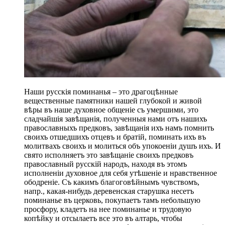
Наши русскія поминанья – это драгоцѣнные
вещественные памятники нашей глубокой и живой
вѣры въ наше духовное общеніе съ умершими, это
сладчайшія завѣщанія, полученныя нами отъ нашихъ
православныхъ предковъ, завѣщанія ихъ намъ помнить
своихъ отшедшихъ отцевъ и братій, поминать ихъ въ
молитвахъ своихъ и молиться объ упокоеніи душъ ихъ. И
свято исполняетъ это завѣщаніе своихъ предковъ
православный русскій народъ, находя въ этомъ
исполненіи духовное для себя утѣшеніе и нравственное
ободреніе. Съ какимъ благоговѣйнымъ чувствомъ,
напр., какая-нибудь деревенская старушка несетъ
поминанье въ церковь, покупаетъ тамъ небольшую
просфору, кладетъ на нее поминанье и трудовую
копѣйку и отсылаетъ все это въ алтарь, чтобы