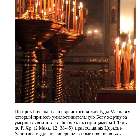
По примѣру славнаго еврейскаго вождя Іуды Маккавея,
который принесъ умилостивителъную Богу жертву за
умершихъ воиновъ въ битвахъ съ сирійцами за 170 лѣтъ
до Р. Хр. (2 Макк. 12, 38-45), православная Церковь
Христова издревле совершаетъ поминовеніе всѣхъ