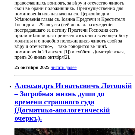
православныхъ воиновъ, за вѣру и отечество животъ
свой въ брани положившихъ. Преимущественно для
поминовенія ихъ назначены св. Церковію дни:
Усѣкновенія главы св. Іоанна Предтечи и Крестителя
Господня – 29 августа (сей день въ разсужденіи
пострадавшаго за истину Предтечи Господня есть
приличнѣйшій для принесепія въ оный всеобщей Богу
молитвы и о подобно положившихъ животъ свой за
вѣру и отечество», – такъ говорится въ чинѣ
поминовенія 29 августа[1]) и суббота Димитріевская,
предъ 26 днемъ октября[2].
25 октября 2025
читать далее
Александръ Игнатьевичъ Лотоцкій
– Загробная жизнь души до
времени страшного суда
(Догматико-апологетическій
очеркъ).