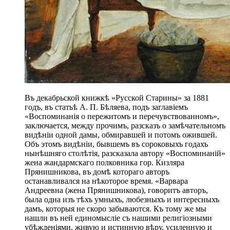
Въ декабрьской книжкѣ «Русской Старины» за 1881
годъ, въ статьѣ А. П. Бѣляева, подъ заглавіемъ
«Воспоминанія о пережитомъ и перечувствованномъ»,
заключается, между прочимъ, разсказъ о замѣчательномъ
видѣніи одной дамы, обмиравшей и потомъ ожившей.
Объ этомъ видѣніи, бывшемъ въ сороковыхъ годахъ
нынѣшняго столѣтія, разсказала автору «Воспоминаній»
жена жандармскаго полковника гор. Кизляра
Прянишникова, въ домѣ котораго авторъ
останавливался на нѣкоторое время. «Варвара
Андреевна (жена Прянишникова), говоритъ авторъ,
была одна изъ тѣхъ умныхъ, любезныхъ и интересныхъ
дамъ, которыя не скоро забываются. Къ тому же мы
нашли въ ней единомысліе съ нашими религіозными
убѣжденіями, живую и истинную вѣру, усиленную и