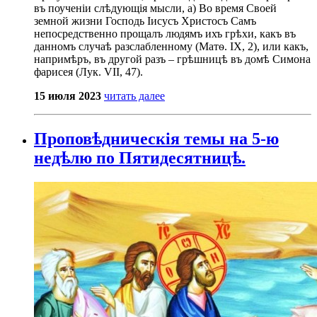
въ поученіи слѣдующія мысли, а) Во время Своей
земной жизни Господь Іисусъ Христосъ Самъ
непосредственно прощалъ людямъ ихъ грѣхи, какъ въ
данномъ случаѣ разслабленному (Матѳ. IX, 2), или какъ,
напримѣръ, въ другой разъ – грѣшницѣ въ домѣ Симона
фарисея (Лук. VII, 47).
15 июля 2023
читать далее
Проповѣдническія темы на 5-ю
недѣлю по Пятидесятницѣ.