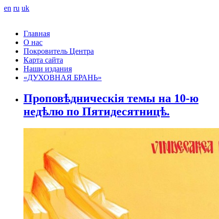
en
ru
uk
Главная
О нас
Покровитель Центра
Карта сайта
Наши издания
«ДУХОВНАЯ БРАНЬ»
Проповѣдническія темы на 10-ю
недѣлю по Пятидесятницѣ.