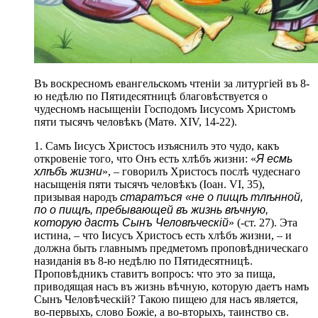
Въ воскресномъ евангельскомъ чтеніи за литургіей въ 8-
ю недѣлю по Пятидесятницѣ благовѣствуется о
чудесномъ насыщеніи Господомъ Іисусомъ Христомъ
пяти тысячъ человѣкъ (Матѳ. XIV, 14-22).
1. Самъ Іисусъ Христосъ изъяснилъ это чудо, какъ
откровеніе того, что Онъ есть хлѣбъ жизни: «
Я есмь
хлѣбъ жизни
», – говорилъ Христосъ послѣ чудеснаго
насыщенія пяти тысячъ человѣкъ (Іоан. VI, 35),
призывая народъ
старатъся «не о пищѣ тлѣнной,
по о пищѣ, пребывающей въ жизнь вѣчную,
которую дастъ Сынъ Человѣческій
» (-ст. 27). Эта
истина, – что Іисусъ Христосъ есть хлѣбъ жизни, – и
должна быть главнымъ предметомъ проповѣдническаго
назиданія въ 8-ю недѣлю по Пятидесятницѣ.
Проповѣдникъ ставитъ вопросъ: что это за пища,
приводящая насъ въ жизнь вѣчную, которую даетъ намъ
Сынъ Человѣческій? Такою пищею для насъ является,
во-первыхъ, слово Божіе, а во-вторыхъ, таинство св.