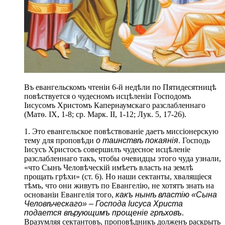
Въ евангельскомъ чтеніи 6-й недѣли по Пятидесятницѣ
повѣствуется о чудесномъ исцѣленіи Господомъ
Іисусомъ Христомъ Капернаумскаго разслабленнаго
(Матѳ. IX, 1-8; ср. Марк. II, 1-12; Лук. 5, 17-26).
1. Это евангельское повѣствованіе даетъ миссіонерскую
тему для проповѣди
о таинствѣ покаянія
. Господь
Іисусъ Христосъ совершилъ чудесное исцѣленіе
разслабленнаго такъ, чтобы очевидцы этого чуда узнали,
«что Сынъ Человѣческій имѣетъ власть на землѣ
прощать грѣхи» (ст. 6). Но наши сектанты, хвалящіеся
тѣмъ, что они живутъ по Евангелію, не хотятъ знать на
основаніи Евангелія того,
какъ нынѣ властію «Сына
Человѣческаго» – Господа Іисуса Христа
подается вѣрующимъ прощеніе грѣховъ
.
Вразумляя сектантовъ, проповѣдникъ долженъ раскрыть