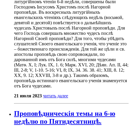
литургійномъ чтеніи 6-й недѣли, совершены были
Господомъ Іисусомъ Христомъ послѣ Нагорной
проповѣди. Въ воскресныхъ литургійныхъ
евангельскихъ чтеніяхъ слѣдующихъ недѣль (восьмой,
девятой и десятой) повѣствуется о дальнѣйшихъ
чудесахъ Христовыхъ послѣ Нагорной проповѣди. Для
чего Господь совершалъ множество чудесъ послѣ
Нагорной Своей проповѣди? Для того, чтобы убѣдить
слушателей Своего евангельскаго ученія, что ученіе это
– божественнаго происхожденія. Для той же цѣли и св.
апостолы проповѣдь свою сопровождали, по
дарованной имъ отъ Бога силѣ, многими чудесами
(Матѳ. X, I; Лук. IX, 1. 6; Марк. XVI, 20; Дѣян. Ап. II, 44;
III, 2-8; V, 1-10. 5-16; VI, 8; IX, 34. 36. 38. 41; ХIII, 8. 12;
XX, 9. 12; ХХVІII, 3-8 и др.). Такимъ образомъ,
проповѣдь истиннаго евангельскаго ученія знаменуется
отъ Бога чудесами.
21 июля 2023
читать далее
Проповѣдническія темы на 6-ю
недѣлю по Пятидесятницѣ.