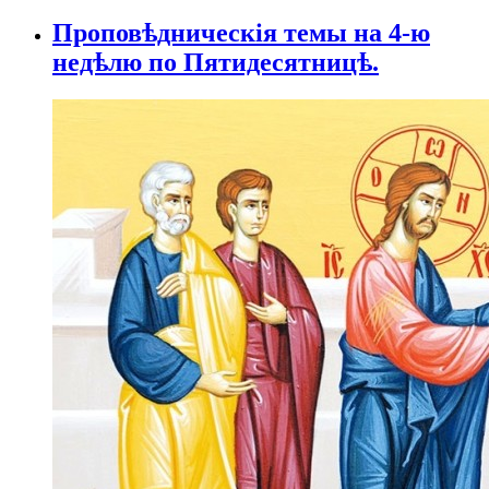
Проповѣдническія темы на 4-ю
недѣлю по Пятидесятницѣ.