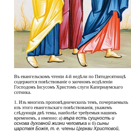
Въ евангельскомъ чтеніи 4-й недѣли по Пятидесятницѣ
содержится повѣствованіе о заочномъ исцѣленіи
Господомъ Іисусомъ Христомъ слуги Капернаумскаго
сотника.
1. Изъ многихъ проповѣдническихъ темъ, почерпаемыхъ
изъ этого евангельскаго повѣствованія, укажемъ
слѣдующія двѣ темы, наиболѣе требуемыя нашимъ
временемъ, а именно: а)
вѣра есть сущность и
основа духовной жизни человѣка
и б)
сыны
царствія Божія, т. е. члены Церкви Христовой,