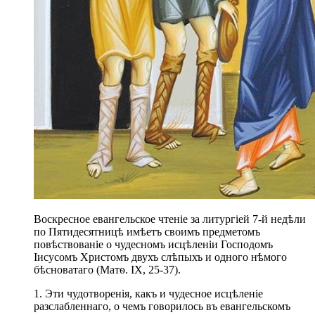
Воскресное евангельское чтеніе за литургіей 7-й недѣли
по Пятидесятницѣ имѣетъ своимъ предметомъ
повѣствованіе о чудесномъ исцѣленіи Господомъ
Іисусомъ Христомъ двухъ слѣпыхъ и одного нѣмого
бѣсноватаго (Матѳ. IX, 25-37).
1. Эти чудотворенія, какъ и чудесное исцѣленіе
разслабленнаго, о чемъ говорилось въ евангельскомъ