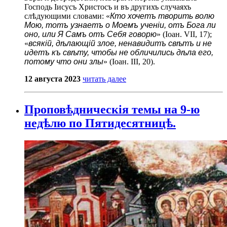
Господь Іисусъ Христосъ и въ другихъ случаяхъ
слѣдующими словами: «
Кто хочетъ творить волю
Мою, тотъ узнаетъ о Моемъ ученіи, отъ Бога ли
оно, или Я Самъ отъ Себя говорю
» (Іоан. VII, 17);
«
всякій, дѣлающій злое, ненавидитъ свѣтъ и не
идетъ къ свѣту, чтобы не обличились дѣла его,
потому что они злы
» (Іоан. III, 20).
12 августа 2023
читать далее
Проповѣдническія темы на 9-ю
недѣлю по Пятидесятницѣ.