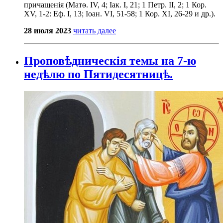
причащенія (Матѳ. IV, 4; Іак. I, 21; 1 Петр. II, 2; 1 Кор.
XV, 1-2: Еф. I, 13; Іоан. VI, 51-58; 1 Кор. XI, 26-29 и др.).
28 июля 2023
читать далее
Проповѣдническія темы на 7-ю
недѣлю по Пятидесятницѣ.