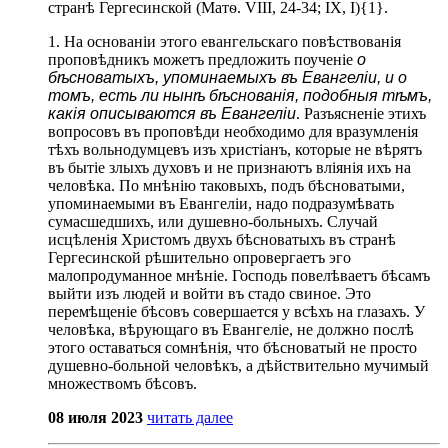
странѣ Гергесинской (Матѳ. VIII, 24-34; IX, I){1}.
1. На основаніи этого евангельскаго повѣствованія
проповѣдникъ можетъ предложить поученіе
о
бѣсноватыхъ, упоминаемыхъ въ Евангеліи, и о
томъ, есть ли нынѣ бѣснованія, подобныя тѣмъ,
какія описываются въ Евангеліи
. Разъясненіе этихъ
вопросовъ въ проповѣди необходимо для вразумленія
тѣхъ вольнодумцевъ изъ христіанъ, которые не вѣрятъ
въ бытіе злыхъ духовъ и не признаютъ вліянія ихъ на
человѣка. По мнѣнію таковыхъ, подъ бѣсноватыми,
упоминаемыми въ Евангеліи, надо подразумѣвать
сумасшедшихъ, или душевно-больныхъ. Случай
исцѣленія Христомъ двухъ бѣсноватыхъ въ странѣ
Гергесинской рѣшительно опровергаетъ эго
малопродуманное мнѣніе. Господь повелѣваетъ бѣсамъ
выйти изъ людей и войти въ стадо свиное. Это
перемѣщеніе бѣсовъ совершается у всѣхъ на глазахъ. У
человѣка, вѣрующаго въ Евангеліе, не должно послѣ
этого оставаться сомнѣнія, что бѣсноватый не просто
душевно-больной человѣкъ, а дѣйствительно мучимый
множествомъ бѣсовъ.
08 июля 2023
читать далее