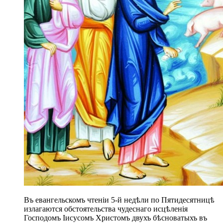
Въ евангельскомъ чтеніи 5-й недѣли по Пятидесятницѣ
излагаются обстоятельства чудеснаго исцѣленія
Господомъ Іисусомъ Христомъ двухъ бѣсноватыхъ въ