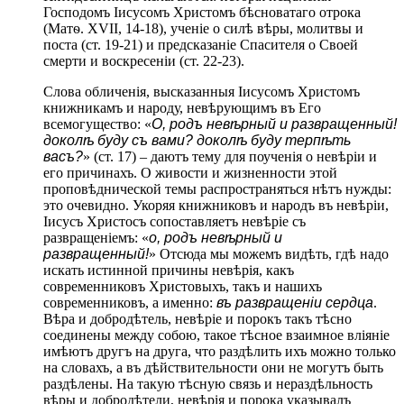
Господомъ Іисусомъ Христомъ бѣсноватаго отрока
(Матѳ. ХVII, 14-18), ученіе о силѣ вѣры, молитвы и
поста (ст. 19-21) и предсказаніе Спасителя о Своей
смерти и воскресеніи (ст. 22-23).
Слова обличенія, высказанныя Іисусомъ Христомъ
книжникамъ и народу, невѣрующимъ въ Его
всемогущество: «
О, родъ невѣрный и развращенный!
доколѣ буду съ вами? доколѣ буду терпѣть
васъ?
» (ст. 17) – даютъ тему для поученія о невѣріи и
его причинахъ. О живости и жизненности этой
проповѣднической темы распространяться нѣтъ нужды:
это очевидно. Укоряя книжниковъ и народъ въ невѣріи,
Іисусъ Христосъ сопоставляетъ невѣріе съ
развращеніемъ: «
о, родъ невѣрный и
развращенный!
» Отсюда мы можемъ видѣть, гдѣ надо
искать истинной причины невѣрія, какъ
современниковъ Христовыхъ, такъ и нашихъ
современниковъ, а именно:
въ развращеніи сердца
.
Вѣра и добродѣтель, невѣріе и порокъ такъ тѣсно
соединены между собою, такое тѣсное взаимное вліяніе
имѣютъ другъ на друга, что раздѣлить ихъ можно только
на словахъ, а въ дѣйствительности они не могутъ быть
раздѣлены. На такую тѣсную связь и нераздѣльность
вѣры и добродѣтели, невѣрія и порока указывалъ