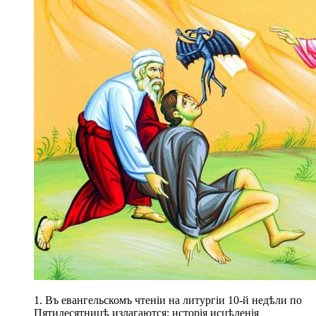
1. Въ евангельскомъ чтеніи на литургіи 10-й недѣли по
Пятидесятницѣ излагаются: исторія исцѣленія