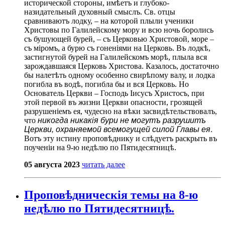
исторической стороны, имѣетъ и глубоко-
назидательный духовный смыслъ. Св. отцы
сравниваютъ лодку, – на которой плыли ученики
Христовы по Галилейскому мору и всю ночь боролись
съ бушующей бурей, – съ Церковью Христовой, море –
съ міромъ, а бурю съ гоненіями на Церковь. Въ лодкѣ,
застигнутой бурей на Галилейскомъ морѣ, плыла вся
зарождавшаяся Церковь Христова. Казалось, достаточно
бы налетѣть одному особенно свирѣпому валу, и лодка
погибла въ водѣ, погибла бы и вся Церковь. Но
Основатель Церкви – Господь Іисусъ Христосъ, при
этой первой въ жизни Церкви опасности, грозящей
разрушеніемъ ея, чудесно на вѣки засвидѣтельствовалъ,
что
никогда никакія бури не могутъ разрушитъ
Церкви, охраняемой всемогущей силой Главы ея
.
Вотъ эту истину проповѣднику и слѣдуетъ раскрыть въ
поученіи на 9-ю недѣлю по Пятидесятницѣ.
05 августа 2023
читать далее
Проповѣдническія темы на 8-ю
недѣлю по Пятидесятницѣ.