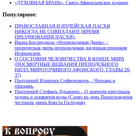
«ДУХОВНАЯ БРАНЬ». Свято-Афанасьевское издание
Популярное:
ПРАВОСЛАВНАЯ И ИУДЕЙСКАЯ ПАСХИ
НИКОГДА НЕ СОВПАДАЮТ (ВРЕМЯ
ПРАЗДНОВАНИЯ ПАСХИ).
Икона Богородицы «Непроходимая Дверь» –
пророческая дверь непроходимая, виденная пророком
Иезекиилем.
О СОСТОЯНИ ЧЕЛОВЕЧЕСТВА В КОНЦЕ МИРА
(ПОСМЕРТНЫЕ ВЕЩАНИЯ ПРЕПОДОБНОГО
НИЛА МИРОТОЧИВОГО АФОНСКОГО, ГЛАВЫ 28-
37)
Протоіерей Иларіонъ Софроновичъ – Чтецамъ и
пѣвцамъ.
Протоіерей Стефанъ Луканинъ – О значеніи крестныхъ
ходовъ и освященія воды (Слово въ день Происхожденія
честныхъ древъ Креста Господня).