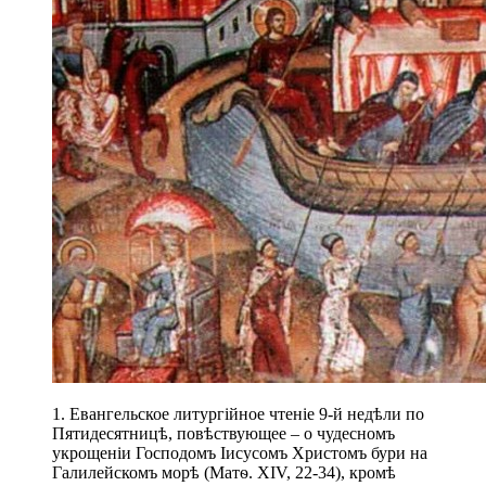
1. Евангельское литургійное чтеніе 9-й недѣли по
Пятидесятницѣ, повѣствующее – о чудесномъ
укрощеніи Господомъ Іисусомъ Христомъ бури на
Галилейскомъ морѣ (Матѳ. XIV, 22-34), кромѣ