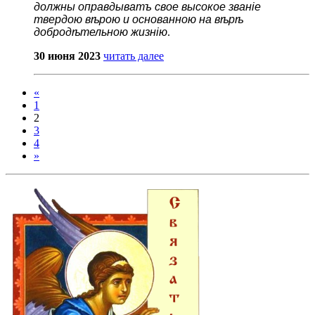
должны оправдыватъ свое высокое званіе
твердою вѣрою и основанною на вѣрѣ
добродѣтельною жизнію
.
30 июня 2023
читать далее
«
1
2
3
4
»