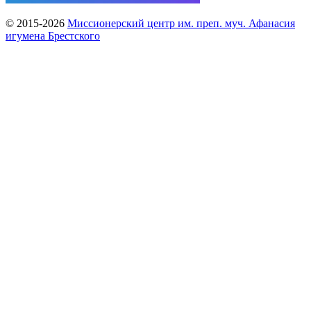
© 2015-2026
Миссионерский центр им. преп. муч. Афанасия
игумена Брестского