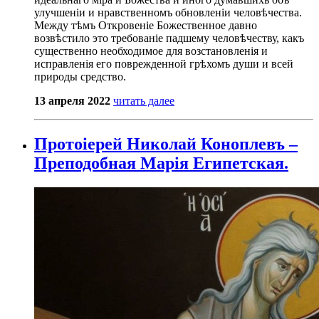
улучшеніи и нравственномъ обновленіи человѣчества.
Между тѣмъ Откровеніе Божественное давно
возвѣстило это требованіе падшему человѣчеству, какъ
существенно необходимое для возстановленія и
исправленія его поврежденной грѣхомъ души и всей
природы средство.
13 апреля 2022
читать далее
Протоіерей Николай Коноплевъ –
Преподобная Марія Египетская.