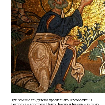
Три земные свидѣтели преславнаго Преображенія
Господня – апостолы Петръ, Іаковъ и Іоаннъ – видимо