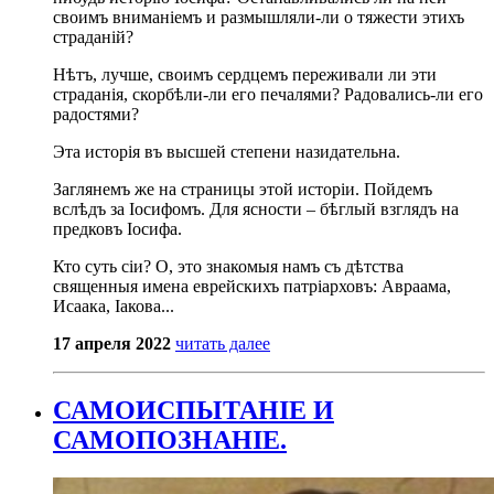
своимъ вниманіемъ и размышляли-ли о тяжести этихъ
страданій?
Нѣтъ, лучше, своимъ сердцемъ переживали ли эти
страданія, скорбѣли-ли его печалями? Радовались-ли его
радостями?
Эта исторія въ высшей степени назидательна.
Заглянемъ же на страницы этой исторіи. Пойдемъ
вслѣдъ за Іосифомъ. Для ясности – бѣглый взглядъ на
предковъ Іосифа.
Кто суть сіи? О, это знакомыя намъ съ дѣтства
священныя имена еврейскихъ патріарховъ: Авраама,
Исаака, Іакова...
17 апреля 2022
читать далее
САМОИСПЫТАНІЕ И
САМОПОЗНАНІЕ.