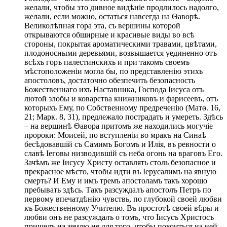
желали, чтобы это дивное видѣніе продлилось надолго,
желали, если можно, остаться навсегда на Ѳаворѣ.
Великолѣпная гора эта, съ вершины которой
открываются обширные и красивые виды во всѣ
стороны, покрытая ароматическими травами, цвѣтами,
плодоносными деревьями, возвышается уединенно отъ
всѣхъ горъ палестинскихъ и при такомъ своемъ
мѣстоположеніи могла бы, по представленію этихъ
апостоловъ, достаточно обезпечить безопасность
Божественнаго ихъ Наставника, Господа Іисуса отъ
лютой злобы и коварства книжниковъ и фарисеевъ, отъ
которыхъ Ему, по Собственному предреченію (Матѳ. 16,
21; Марк. 8, 31), предлежало пострадать и умереть. Здѣсь
– на вершинѣ Ѳавора притомъ же находились могучіе
пророки: Моисей, по вступленіи во мракъ на Синаѣ
бесѣдовавшій съ Самимъ Богомъ и Илія, въ ревности о
славѣ Іеговы низводившій съ неба огонь на враговъ Его.
Зачѣмъ же Іисусу Христу оставлять столь безопасное и
прекрасное мѣсто, чтобы идти въ Іерусалимъ на явную
смерть? И Ему и имъ тремъ апостоламъ такъ хорошо
пребывать здѣсь. Такъ разсуждалъ апостолъ Петръ по
первому впечатдѣнію чувствь, по глубокой своей любви
къ Божественному Учителю. Въ простотѣ своей вѣры и
любви онъ не разсуждалъ о томъ, что Іисусъ Христосъ
пришелъ на землю не для того, чтобы покоиться на ней