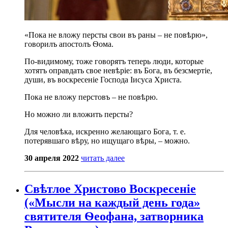
«Пока не вложу персты свои въ раны – не повѣрю»,
говорилъ апостолъ Ѳома.
По-видимому, тοже говорятъ теперь люди, которые
хотятъ оправдать свое невѣріе: въ Бога, въ безсмертіе,
души, въ воскресеніе Господа Iисуса Христа.
Пока не вложу перстовъ – не повѣрю.
Но можно ли вложить персты?
Для человѣка, искренно желающаго Бога, т. е.
потерявшаго вѣру, но ищущаго вѣры, – можно.
30 апреля 2022
читать далее
Свѣтлое Христово Воскресеніе
(«Мысли на каждый день года»
святителя Ѳеофана, затворника