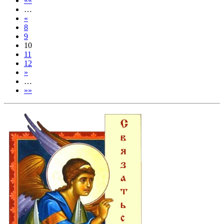
««
…
«
8
9
10
11
12
»
…
»»