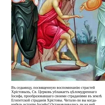
Въ седьмицу, посвященную воспоминанію страстей
Хрістовыхъ, Св. Церковь ублажаетъ цѣломудреннаго
Іосифа, прообразовавшаго своими страданіями въ землѣ
Египетской страданія Хрістовы. Читали-ли вы когда-
нибудь исторію Іосифа? Останавливались ли на ней