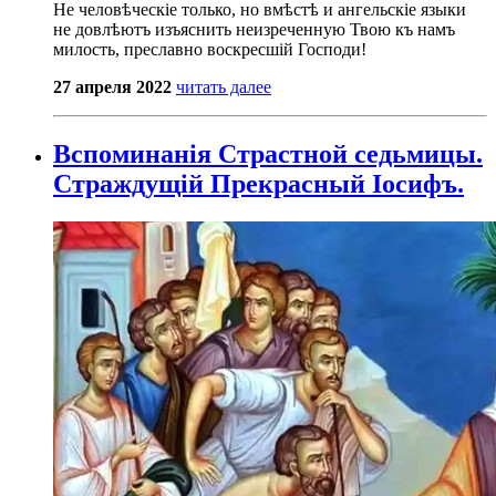
Не человѣческіе только, но вмѣстѣ и ангельскіе языки
не довлѣютъ изъяснить неизреченную Твою къ намъ
милость, преславно воскресшій Господи!
27 апреля 2022
читать далее
Вспоминанія Cтрастной седьмицы.
Страждущій Прекрасный Іосифъ.