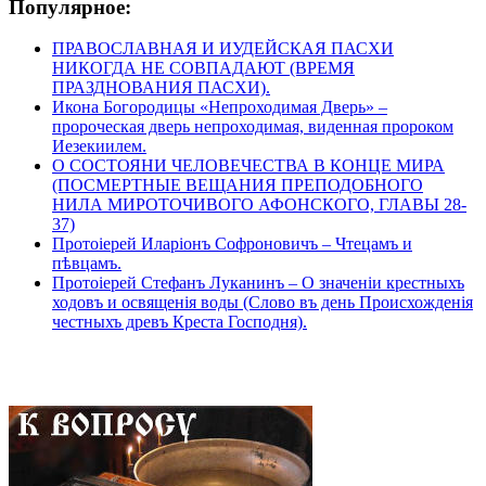
Популярное:
ПРАВОСЛАВНАЯ И ИУДЕЙСКАЯ ПАСХИ
НИКОГДА НЕ СОВПАДАЮТ (ВРЕМЯ
ПРАЗДНОВАНИЯ ПАСХИ).
Икона Богородицы «Непроходимая Дверь» –
пророческая дверь непроходимая, виденная пророком
Иезекиилем.
О СОСТОЯНИ ЧЕЛОВЕЧЕСТВА В КОНЦЕ МИРА
(ПОСМЕРТНЫЕ ВЕЩАНИЯ ПРЕПОДОБНОГО
НИЛА МИРОТОЧИВОГО АФОНСКОГО, ГЛАВЫ 28-
37)
Протоіерей Иларіонъ Софроновичъ – Чтецамъ и
пѣвцамъ.
Протоіерей Стефанъ Луканинъ – О значеніи крестныхъ
ходовъ и освященія воды (Слово въ день Происхожденія
честныхъ древъ Креста Господня).