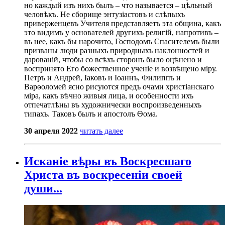
но каждый изъ нихъ былъ – что называется – цѣльный
человѣкъ. Не сборище энтузіастовъ и слѣпыхъ
приверженцевъ Учителя представляетъ эта община, какъ
это видимъ у основателей другихъ религій, напротивъ –
въ нее, какъ бы нарочито, Господомъ Спасителемъ были
призваны люди разныхъ природныхъ наклонностей и
дарованій, чтобы со всѣхъ сторонъ было оцѣнено и
воспринято Его божественное ученіе и возвѣщено міру.
Петръ и Андрей, Іаковъ и Іоаннъ, Филиппъ и
Варѳоломей ясно рисуются предъ очами христіанскаго
міра, какъ вѣчно живыя лица, и особенности ихъ
отпечатлѣны въ художнически воспроизведенныхъ
типахъ. Таковъ былъ и апостолъ Ѳома.
30 апреля 2022
читать далее
Исканіе вѣры въ Воскресшаго
Христа въ воскресеніи своей
души...