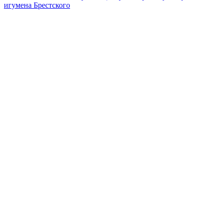
игумена Брестского