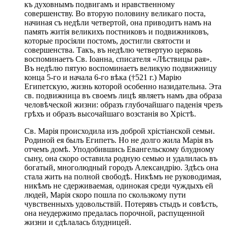
къ духовнымъ подвигамъ и нравственному
совершенству. Во вторую половину великаго поста,
начиная съ недѣли четвертой, она приводитъ намъ на
память житія великихъ постниковъ и подвижниковъ,
которые просіяли постомъ, достигли святости и
совершенства. Такъ, въ недѣлю четвертую церковь
воспоминаетъ Св. Іоанна, списателя «Лѣствицы рая».
Въ недѣлю пятую воспоминаетъ великую подвижницу
конца 5-го и начала 6-го вѣка (†521 г.) Марію
Египетскую, жизнь которой особенно назидательна. Эта
св. подвижница въ своемъ лицѣ являетъ намъ два образа
человѣческой жизни: образъ глубочайшаго паденія чрезъ
грѣхъ и образъ высочайшаго возстанія во Хрістѣ.
Св. Марія происходила изъ доброй хрістіанской семьи.
Родиной ея былъ Египетъ. Но не долго жила Марія въ
отчемъ домѣ. Уподобившись Евангельскому блудному
сыну, она скоро оставила родную семью и удалилась въ
богатый, многолюдный городъ Александрію. Здѣсь она
стала жить на полной свободѣ. Никѣмъ не руководимая,
никѣмъ не сдерживаемая, одинокая среди чуждыхъ ей
людей, Марія скоро пошла по скользкому пути
чувственныхъ удовольствій. Потерявъ стыдъ и совѣсть,
она неудержимо предалась порочной, распущенной
жизни и сдѣлалась блудницей.