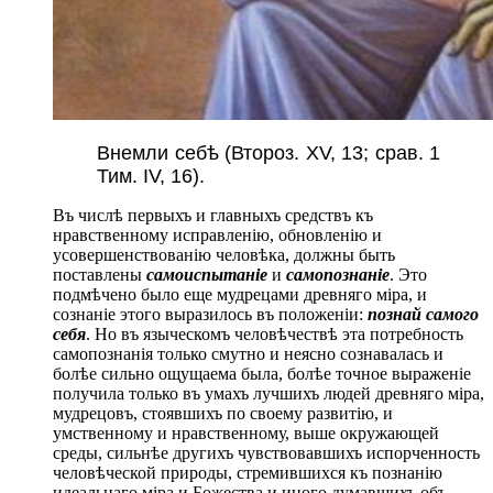
Внемли себѣ (Второз. XV, 13; срав. 1
Тим. IV, 16).
Въ числѣ первыхъ и главныхъ средствъ къ
нравственному исправленію, обновленію и
усовершенствованію человѣка, должны быть
поставлены
самоиспытаніе
и
самопознаніе
. Это
подмѣчено было еще мудрецами древняго міра, и
сознаніе этого выразилось въ положеніи:
познай самого
себя
. Но въ языческомъ человѣчествѣ эта потребность
самопознанія только смутно и неясно сознавалась и
болѣе сильно ощущаема была, болѣе точное выраженіе
получила только въ умахъ лучшихъ людей древняго міра,
мудрецовъ, стоявшихъ по своему развитію, и
умственному и нравственному, выше окружающей
среды, сильнѣе другихъ чувствовавшихъ испорченность
человѣческой природы, стремившихся къ познанію
идеальнаго міра и Божества и иного думавшихъ объ