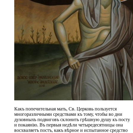
Какъ попечительная мать, Св. Церковь пользуется
многоразличными средствами къ тому, чтобы во дни
духовныхъ подвиговъ склонить грѣшную душу къ посту
и покаянію. Въ первыя недѣли четыредесятницы она
восхваляетъ постъ, какъ вѣрное и испытанное средство