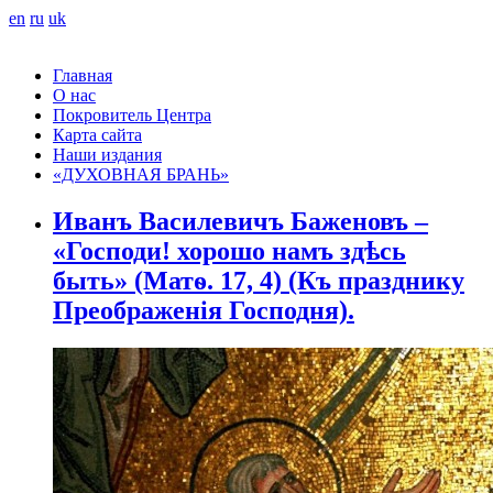
en
ru
uk
Главная
О нас
Покровитель Центра
Карта сайта
Наши издания
«ДУХОВНАЯ БРАНЬ»
Иванъ Василевичъ Баженовъ –
«Господи! хорошо намъ здѣсь
быть» (Матѳ. 17, 4) (Къ празднику
Преображенія Господня).