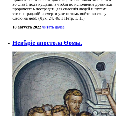
во славѣ подъ кущами, а чтобы во исполненіе древнихъ
пророчествъ пострадать для снасенія людей и путемъ
этихъ страданій и смерти уже потомъ войти во славу
Свою на небѣ (Лук. 24, 46; 1 Петр. 1, 11).
18 августа 2022
читать далее
Невѣріе апостола Ѳомы.