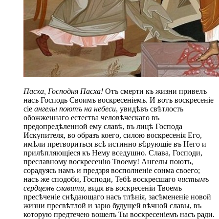
Пасха, Господня Пасха!
Отъ смерти къ жизни привелъ
насъ Господь Своимъ воскресеніемъ. И вотъ воскресеніе
сіе
ангелы поютъ на небеси
, увидѣвъ свѣтлость
обожженнаго естества человѣческаго въ
предопредѣленной ему славѣ, въ лицѣ Господа
Искупителя, во образъ коего, силою воскресенія Его,
имѣли претвориться всѣ истинно вѣрующіе въ Него и
прилѣпляющіеся къ Нему вседушно. Слава, Господи,
преславному воскресенію Твоему! Ангелы поютъ,
сорадуясь намъ и предзря восполненіе сонма своего;
насъ же сподоби, Господи, Тебѣ воскресшаго
чистымъ
сердцемъ славити
, видя въ воскресеніи Твоемъ
пресѣченіе снѣдающаго насъ тлѣнія, засѣмененіе новой
жизни пресвѣтлой и зарю будущей вѣчной славы, въ
которую предтечею вошелъ Ты воскресеніемъ насъ ради.