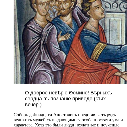
О доброе невѣріе Ѳомино! Вѣрныхъ
сердца въ познаніе приведе (стих.
вечер.).
Соборъ двѣнадцати Апостоловъ представляетъ рядъ
великихъ мужей съ выдающимися особенностями ума и
характера. Хотя это были люди незнатные и неученые,