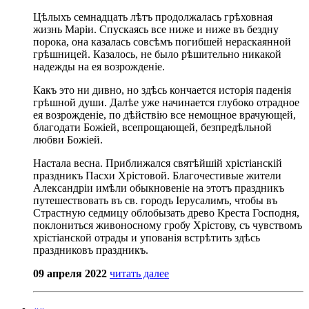
Цѣлыхъ семнадцать лѣтъ продолжалась грѣховная
жизнь Маріи. Спускаясь все ниже и ниже въ бездну
порока, она казалась совсѣмъ погибшей нераскаянной
грѣшницей. Казалось, не было рѣшительно никакой
надежды на ея возрожденіе.
Какъ это ни дивно, но здѣсь кончается исторія паденія
грѣшной души. Далѣе уже начинается глубоко отрадное
ея возрожденіе, по дѣйствію все немощное врачующей,
благодати Божіей, всепрощающей, безпредѣльной
любви Божіей.
Настала весна. Приближался святѣйшій хрістіанскій
праздникъ Пасхи Хрістовой. Благочестивые жители
Александріи имѣли обыкновеніе на этотъ праздникъ
путешествовать въ св. городъ Іерусалимъ, чтобы въ
Страстную седмицу облобызать древо Креста Господня,
поклониться живоносному гробу Хрістову, съ чувствомъ
хрістіанской отрады и упованія встрѣтить здѣсь
праздниковъ праздникъ.
09 апреля 2022
читать далее