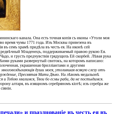
ининскаго канала. Она есть точная копія съ иконы «Утоли моя
 во время чумы 1771 года. Изъ Москвы привезена въ
 въ семъ храмѣ придѣла въ честь ея. На иконѣ сей
я Предвѣчный Младенецъ, поддерживаемый правою рукою Ея.
Чадо, и грусть предчувствія грядущихъ Ей скорбей. Лѣвая рука
ѣими руками развернутый свитокъ, на которомъ написано:
ызолоченная, украшенная брилліантами и другими
 многовоздыхающія души моея, утолившая всякую слезу отъ
верждение, Пресвятая Мати Дѣво
. На лѣвомъ медальонѣ
 и Тобою хвалимся, Твои бо есмы раби, да не постыдимся
.
рону алтаря, въ изящномъ серебряномъ кіотѣ; изъ серебра же
сіяніи.
печали» и празднованіе въ честь ея въ