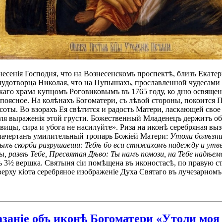
есенія Господня, что на Вознесенскомъ проспектѣ, близъ Екатер
 чудотворца Николая, что на Пупышахъ, прославленной чудесами
аго храма купцомъ Роговиковымъ въ 1765 году, ко дню освященія
поясное. На колѣнахъ Богоматери, съ лѣвой стороны, покоитс
ты. Во взорахъ Ея свѣтится и радость Матери, ласкающей свое 
для выраженія этой грусти. Божественный Младенецъ держитъ об
вицы, сира и убога не насилуйте». Риза на иконѣ серебряная в
начертанъ умилительный тропарь Божіей Матери:
Утоли болѣзни
шныхъ скорби разрушаеши: Тебѣ бо вси стяжахомъ надежду и ут
развѣ Тебе, Пресвятая Дѣво: Ты намъ помози, на Тебе надѣемся
3½ вершка. Святыня сіи помѣщена въ иконостасѣ, по правую сто
рху кіота серебряное изображеніе Духа Святаго въ лучезарномъ 
заніе объ иконѣ Богоматери «Утоли моя 