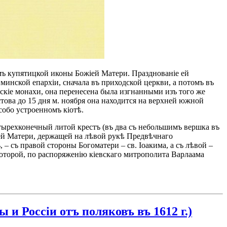
мъ купятицкой иконы Божіей Матери. Празднованіе ей
 минской епархіи, сначала въ приходской церкви, а потомъ въ
кіе монахи, она перенесена была изгнанными изъ того же
ова до 15 дня м. ноября она находится на верхней южной
собо устроенномъ кіотѣ.
тырехконечный литой крестъ (въ два съ небольшимъ вершка въ
жіей Матери, держащей на лѣвой рукѣ Предвѣчнаго
 съ правой стороны Богоматери – св. Іоакима, а съ лѣвой –
которой, по распоряженію кіевскаго митрополита Варлаама
и Россіи отъ поляковъ въ 1612 г.)