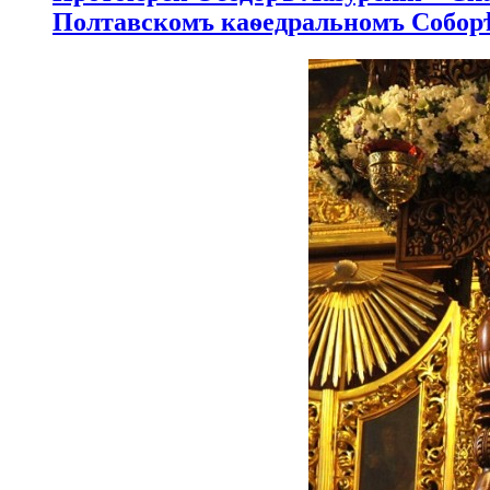
Полтавскомъ каѳедральномъ Собор