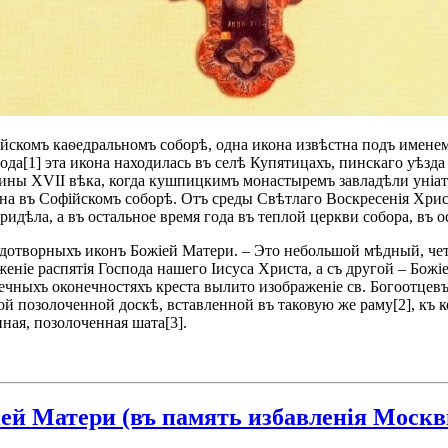
ійскомъ каѳедральномъ соборѣ, одна икона извѣстна подъ имене
ода[1] эта икона находилась въ селѣ Купятицахъ, пинскаго уѣзда
ины ХVII вѣка, когда кушпицкимъ монастыремъ завладѣли уніатс
а въ Софійскомъ соборѣ. Отъ среды Свѣтлаго Воскресенія Христ
идѣла, а въ остальное время года въ теплой церкви собора, въ о
удотворныхъ иконъ Божіей Матери. – Это небольшой мѣдный, че
женіе распятія Господа нашего Іисуса Христа, а съ другой – Бо
ыхъ оконечностяхъ креста вылито изображеніе св. Богоотцевъ, –
й позолоченной доскѣ, вставленной въ таковую же раму[2], къ 
ная, позолоченная шата[3].
й Матери (въ память избавленія Москвы 