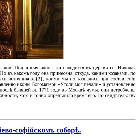
чали». Подлинная икона эта находится въ церкви св. Николая
о въ какомъ году она принесена, откуда, какими козаками, по
тѣхъ источниковъ{2}, коими мы пользовались при составленіи
авленію иконы Богоматери «Утоли моя печали» и установленію
о, послѣ бывшей въ 1771 году въ Москвѣ чумы, они истреблены
обности, хотя и точно опредѣлило время его. По свидѣтельству
іево-софійскомъ соборѣ.