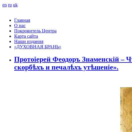
en
ru
uk
Главная
О нас
Покровитель Центра
Карта сайта
Наши издания
«ДУХОВНАЯ БРАНЬ»
Протоіерей Феодоръ Знаменскій – 
скорбѣхъ и печалѣхъ утѣшеніе».