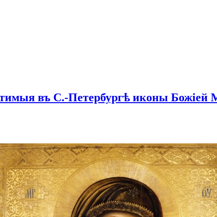
Чтимыя въ С.-Петербургѣ иконы Божіей 