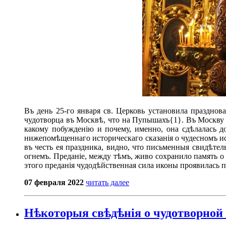
Въ день 25-го января св. Церковь установила празднов
чудотворца въ Москвѣ, что на Пупышахъ{1}. Въ Москву о
какому побужденію и почему, именно, она сдѣлалась д
нижепомѣщеннаго историческаго сказанія о чудесномъ и
въ честь ея праздника, видно, что письменныя свидѣтел
огнемъ. Преданіе, между тѣмъ, живо сохранило память о
этого преданія чудодѣйственная сила иконы проявилась 
07 февраля 2022
читать далее
Нѣкоторыя свѣдѣнія о чудотворной 