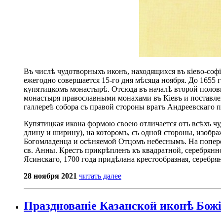
Въ числѣ чудотворныхъ иконъ, находящихся въ кіево-соф
ежегодно совершается 15-го дня мѣсяца ноября. До 1655 г
купятицкомъ монастырѣ. Отсюда въ началѣ второй полов
монастыря православными монахами въ Кіевъ и поставлен
галлереѣ собора съ правой стороны вратъ Андреевскаго пр
Купятицкая икона формою своею отличается отъ всѣхъ ч
длину и ширину), на которомъ, съ одной стороны, изобра
Богомладенца и осѣняемой Отцомъ небеснымъ. На поперечн
св. Анны. Крестъ прикрѣпленъ къ квадратной, серебрянно
Ясинскаго, 1700 года придѣлана крестообразная, серебрян
28 ноября 2021
читать далее
Празднованіе Казанской иконѣ Божіе