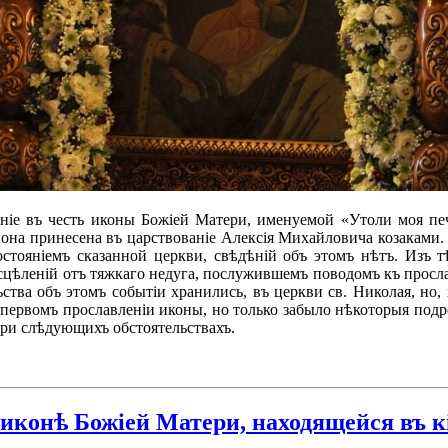
аніе въ честь иконы Божіей Матери, именуемой «Утоли моя пе
на принесена въ царствованіе Алексія Михайловича козаками. Н
остояніемъ сказанной церкви, свѣдѣній объ этомъ нѣтъ. Изъ 
сцѣленій отъ тяжкаго недуга, послужившемъ поводомъ къ просл
ьства объ этомъ событіи хранились, въ церкви св. Николая, н
 первомъ прославленіи иконы, но только забыло нѣкоторыя подр
при слѣдующихъ обстоятельствахъ.
иконѣ Божіей Матери, находящейся въ к