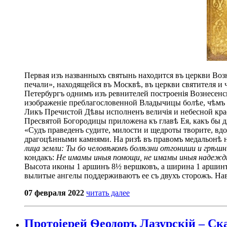
Первая изъ названныхъ святынь находится въ церкви Возн
печали», находящейся въ Москвѣ, въ церкви святителя и
Петербургъ однимъ изъ ревнителей построенія Вознесенск
изображеніе преблагословенной Владычицы болѣе, чѣмъ 
Ликъ Пречистой Дѣвы исполненъ величія и небесной красо
Пресвятой Богородицы приложена къ главѣ Ея, какъ бы 
«Судъ праведенъ судите, милости и щедроты творите, вдо
драгоцѣнными камнями. На ризѣ въ правомъ медальонѣ 
лица земли: Ты бо человѣкомъ болѣзни отгониши и грѣ
кондакъ:
Не имамы иныя помощи, не имамы иныя надежды, 
Высота иконы 1 аршинъ 8½ вершковъ, а ширина 1 аршинъ 
вылитые ангелы поддерживаютъ ее съ двухъ сторожъ. Наве
07 февраля 2022
читать далее
Протоіерей Ѳеодоръ Лазурскій – Ска