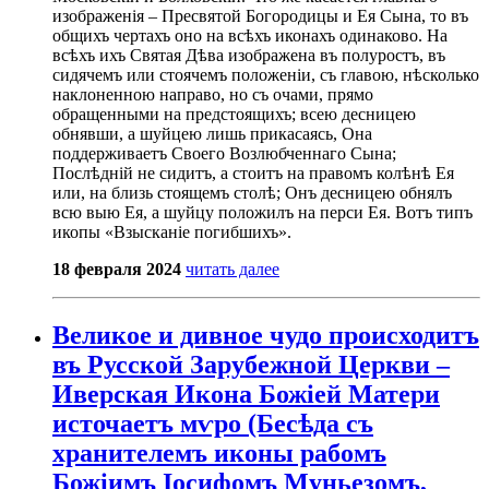
изображенія – Пресвятой Богородицы и Ея Сына, то въ
общихъ чертахъ оно на всѣхъ иконахъ одинаково. На
всѣхъ ихъ Святая Дѣва изображена въ полуростъ, въ
сидячемъ или стоячемъ положеніи, съ главою, нѣсколько
наклоненною направо, но съ очами, прямо
обращенными на предстоящихъ; всею десницею
обнявши, а шуйцею лишь прикасаясь, Она
поддерживаетъ Своeго Возлюбченнаго Сына;
Послѣдній не сидитъ, а стоитъ на правомъ колѣнѣ Ея
или, на близь стоящемъ столѣ; Онъ десницею обнялъ
всю выю Ея, а шуйцу положилъ на перси Ея. Вотъ типъ
икопы «Взысканіе погибшихъ».
18 февраля 2024
читать далее
Великое и дивное чудо происходитъ
въ Русской Зарубежной Церкви –
Иверская Икона Божіей Матери
источаетъ мѵро (Бесѣда съ
хранителемъ иконы рабомъ
Божіимъ Іосифомъ Муньезомъ,