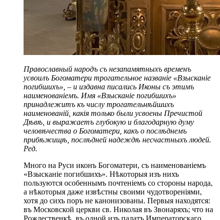
Православный народъ съ незапамятныхъ временъ
усвоилъ Богоматери трогательное названіе «Взысканіе
погибшихъ», – и издавна писались Иконы съ этимъ
наименованіемъ. Имя «Взысканіе погибшихъ»
принадлежитъ къ числу трогательнѣйшихъ
наименованій, какія только были усвоены Пречистой
Дѣвѣ, и выражаетъ глубокую и благодарную думу
человѣчества о Богоматери, какъ о послѣднемъ
прибѣжищѣ, послѣдней надеждѣ несчастныхъ людей.
Ред.
Много на Руси иконъ Богоматери, съ наименованіемъ
«Взысканіе погибшихъ». Нѣкоторыя изъ нихъ
пользуются особеннымъ почтеніемъ со стороны народа,
а нѣкоторыя даже извѣстны своими чудотвореніями,
хотя до сихъ поръ не канонизованы. Первыя находятся:
въ Московской церкви св. Николая въ Звонаряхъ; что на
Рождественкѣ, въ одной изъ палатъ Императорскаго