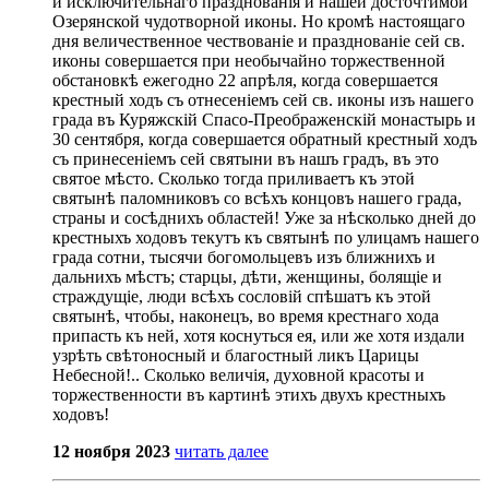
и исключительнаго празднованія и нашей досточтимой
Озерянской чудотворной иконы. Но кромѣ настоящаго
дня величественное чествованіе и празднованіе сей св.
иконы совершается при необычайно торжественной
обстановкѣ ежегодно 22 апрѣля, когда совершается
крестный ходъ съ отнесеніемъ сей св. иконы изъ нашего
града въ Куряжскій Спасо-Преображенскій монастырь и
30 сентября, когда совершается обратный крестный ходъ
съ принесеніемъ сей святыни въ нашъ градъ, въ это
святое мѣсто. Сколько тогда приливаетъ къ этой
святынѣ паломниковъ со всѣхъ концовъ нашего града,
страны и сосѣднихъ областей! Уже за нѣсколько дней до
крестныхъ ходовъ текутъ къ святынѣ по улицамъ нашего
града сотни, тысячи богомольцевъ изъ ближнихъ и
дальнихъ мѣстъ; старцы, дѣти, женщины, болящіе и
страждущіе, люди всѣхъ сословій спѣшатъ къ этой
святынѣ, чтобы, наконецъ, во время крестнаго хода
припасть къ ней, хотя коснуться ея, или же хотя издали
узрѣть свѣтоносный и благостный ликъ Царицы
Небесной!.. Сколько величія, духовной красоты и
торжественности въ картинѣ этихъ двухъ крестныхъ
ходовъ!
12 ноября 2023
читать далее