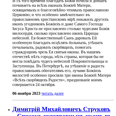
И съ того времени благодать Божія почила и донынѣ
почиваетъ на всѣхъ иконахъ Божіей Матери,
освящаемыхъ и благоговѣйно чтимыхъ православною
Церковію; и что особенно замѣчательно: въ
православномъ христіанскомъ мірѣ никакихъ другихъ
иконъ угодниковъ Божіихъ и даже Самого Господа
Іисуса Христа не прославлено столько чудесами Божія
милосердія, сколько прославлено иконъ Царицы
небесной. Ея божественный Сынъ даровалъ Ей
особенную благодать исцѣлять больныхъ, утѣшать
печальныхъ, радовать скорбящихъ, помогать
страждущимъ чрезъ Ея святыя иконы. Въ нашемъ
отечествѣ нѣтъ города, нѣтъ страны, которая бы не
могла повѣдать чудесъ небесной Покровительницы и
Заступницы. Въ Петербургѣ, на утѣшеніе и радость
православнымъ обитателямъ его, лучами Божіихъ
милостей особенно просіяли три иконы Божіей Матери
«Всѣхъ скорбящихъ Радости», празднованіе коимъ
совершается 24 октября.
06 ноября 2023
читать далее
Димитрій Михайловичъ Струковъ