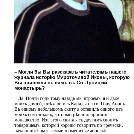
– Могли бы Вы разсказать читателямъ нашего
журнала исторію Мѵроточивой Иконы, которую
Вы привезли къ намъ въ Св.-Троицкій
монастырь?
– Да. Почти годъ тому назадъ мы втроемъ, я и двое
моихъ друзей, поѣхали изъ Канады на св. Гору Аѳонъ.
Въ одномъ небольшомъ скиту я оставилъ одного изъ
моихъ спутниковъ, который рѣшилъ принять
монашество. Изъ этого скита я съ другимъ своимъ
товарищемъ, который хорошо говоритъ по-гречески,
начали посѣщать самые знаменитые аѳонскіе