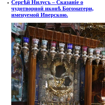
Сергѣй Нилусъ – Сказаніе о
чудотворной иконѣ Богоматери,
именуемой Иверскою.