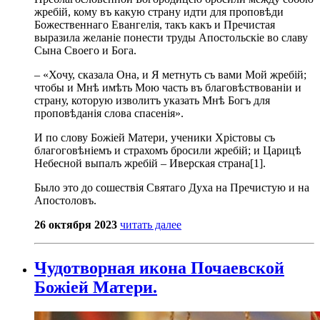
жребій, кому въ какую страну идти для проповѣди
Божественнаго Евангелія, такъ какъ и Пречистая
выразила желаніе понести труды Апостольскіе во славу
Сына Своего и Бога.
– «Хочу, сказала Она, и Я метнуть съ вами Мой жребій;
чтобы и Мнѣ имѣть Мою часть въ благовѣствованіи и
страну, которую изволитъ указать Мнѣ Богъ для
проповѣданія слова спасенія».
И по слову Божіей Матери, ученики Хрістовы съ
благоговѣніемъ и страхомъ бросили жребій; и Царицѣ
Небесной выпалъ жребій – Иверская страна[1].
Было это до сошествія Святаго Духа на Пречистую и на
Апостоловъ.
26 октября 2023
читать далее
Чудотворная икона Почаевской
Божіей Матери.