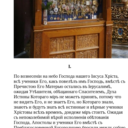
I.
По вознесеніи на небо Господа нашего Іисуса Хріста,
всѣ ученики Его, какъ повелѣлъ имъ Господь, вмѣстѣ съ
Пречистою Его Матерью остались въ Іерусалимѣ,
ожидая Утѣшителя, обѣщаннаго Спасителемъ, Духа
Истины Котораго міръ не можетъ принять, потому что
не видитъ Его, и не знаетъ Его, но Котораго знали,
знаютъ и будутъ знать всѣ истинные и вѣрные ученики
Хрістовы всѣхъ временъ, дондеже міръ стоитъ. Ожидая
съ непоколебимой вѣрой исполненія обѣтованія
Господа, Апостолы и ученики Его вмѣстѣ съ
Преблагословенной Богородицею бросили между собою