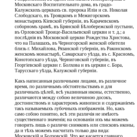
Московскаго Воспитательнато дома, въ градо-
Калужскихъ церквахъ св. пророка Иліи и св. Николая
Слободскаго, въ Трояцкомъ и Межигорскомъ
монастыряхъ Кіевской губерніи, въ Карачевскомъ
соборномъ храмѣ, въ Брянской Бѣлобережской пустыни,
въ Орловской Троице-Васильевской церкви и т. д.; а
послѣднія въ Московской церкви Рождества Христова,
что на Палашахъ, въ Черногорской женской обители
близь г. Михайлова, Рязанской губерніи, въ Раконскомъ
женскомъ монастырѣ, Самарскаго уѣзда, въ с. Красномъ,
Конотопскаго уѣзда, Черниговской губерніи, въ
Георгіевской церкви г. Болхова и въ церкви с. Бора,
Тарусскаго уѣзда, Калужской губерніи.
Какъ написанныя различными лицами, въ различное
время, по различнымъ обстоятельствамъ и для
различныхъ цѣлей, всѣ указинныя иконы, естественно,
различаются между собою величиною досокъ,
достоинствомъ и характеромъ живописи и содержаніемъ
такъ называемыхъ лубочныхъ изображенія. Но, какъ
само собою понятно, всѣ эти различія не имѣютъ
существеннаго значенія; на основаніи ихъ мы можемъ
говорить лишь о различи снимковъ или списковъ иконы,
да и тѣхъ можемъ насчитать только два вида:
Московскій и Болховскій. Что же касается главнаго