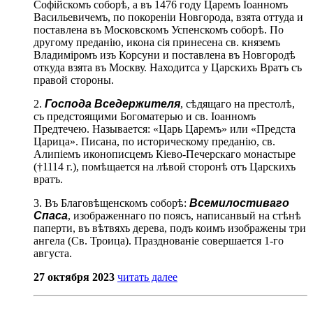
Софійскомъ соборѣ, а въ 1476 году Царемъ Іоанномъ
Васильевичемъ, по покореніи Новгорода, взята оттуда и
поставлена въ Московскомъ Успенскомъ соборѣ. По
другому преданію, икона сія принесена св. княземъ
Владиміромъ изъ Корсуни и поставлена въ Новгородѣ
откуда взята въ Москву. Находитса у Царскихъ Вратъ съ
правой стороны.
2.
Господа Вседержителя
, сѣдящаго на престолѣ,
съ предстоящими Богоматерью и св. Іоанномъ
Предтечею. Называется: «Царь Царемъ» или «Предста
Царица». Писана, по историческому преданію, св.
Алипіемъ иконописцемъ Кіево-Печерскаго монастыре
(†1114 г.), помѣщается на лѣвой сторонѣ отъ Царскихъ
вратъ.
3. Въ Благовѣщенскомъ соборѣ:
Всемилостиваго
Спаса
, изображеннаго по поясъ, написанвый на стѣнѣ
паперти, въ вѣтвяхъ дерева, подъ коимъ изображены три
ангела (Св. Троица). Празднованіе совершается 1-го
августа.
27 октября 2023
читать далее