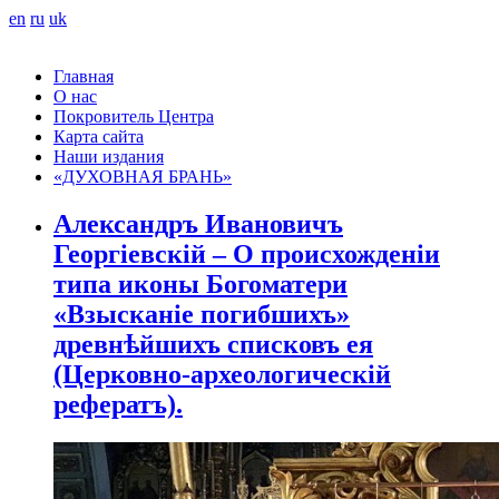
en
ru
uk
Главная
О нас
Покровитель Центра
Карта сайта
Наши издания
«ДУХОВНАЯ БРАНЬ»
Александръ Ивановичъ
Георгіевскій – О происхожденіи
типа иконы Богоматери
«Взысканiе погибшихъ»
древнѣйшихъ списковъ ея
(Церковно-археологическій
рефератъ).