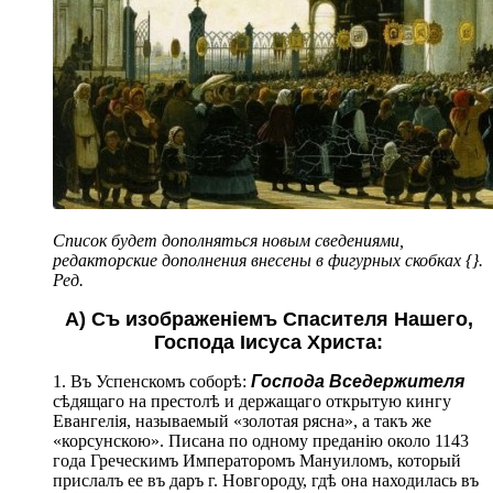
Список будет дополняться новым сведениями,
редакторские дополнения внесены в фигурных скобках {}.
Ред.
А) Съ изображеніемъ Спасителя Нашего,
Господа Іисуса Христа:
1. Въ Успенскомъ соборѣ:
Господа Вседержителя
сѣдящаго на престолѣ и держащаго открытую кингу
Евангелія, называемый «золотая рясна», а такъ же
«корсунскою». Писана по одному преданію около 1143
года Греческимъ Императоромъ Мануиломъ, который
прислалъ ее въ даръ г. Новгороду, гдѣ она находилась въ