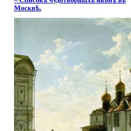
– Списокъ чудотворныхъ иконъ въ
Москвѣ.