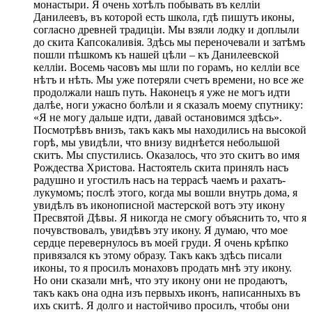
монастыри. Я очень хотѣлъ побывать въ келліи
Данилеевъ, въ которой есть школа, гдѣ пишутъ иконы,
согласно древней традиціи. Мы взяли лодку и доплыли
до скита Капсокаливія. Здѣсь мы переночевали и затѣмъ
пошли пѣшкомъ къ нашей цѣли – къ Данилеевской
келліи. Восемь часовъ мы шли по горамъ, но келліи все
нѣтъ и нѣть. Мы уже потеряли счетъ времени, но все же
продолжали нашъ путь. Наконецъ я уже не могъ идти
далѣе, ноги ужасно болѣли и я сказалъ моему спутнику:
«Я не могу дальше идти, давай остановимся здѣсь».
Посмотрѣвъ внизъ, такъ какъ мы находились на высокой
горѣ, мы увидѣли, что внизу виднѣется небольшой
скитъ. Мы спустились. Оказалось, что это скитъ во имя
Рождества Христова. Настоятель скита принялъ насъ
радушно и угостилъ насъ на террасѣ чаемъ и рахатъ-
лукумомъ; послѣ этого, когда мы вошли внутрь дома, я
увидѣлъ въ иконописной мастерской вотъ эту икону
Пресвятой Дѣвы. Я никогда не смогу объяснить то, что я
почувствовалъ, увидѣвъ эту икону. Я думаю, что мое
сердце перевернулось въ моей груди. Я очень крѣпко
привязался къ этому образу. Такъ какъ здѣсь писали
иконы, то я просилъ монаховъ продать мнѣ эту икону.
Но они сказали мнѣ, что эту икону они не продаютъ,
такъ какъ она одна изъ первыхъ иконъ, написанныхъ въ
ихъ скитѣ. Я долго и настойчиво просилъ, чтобы они