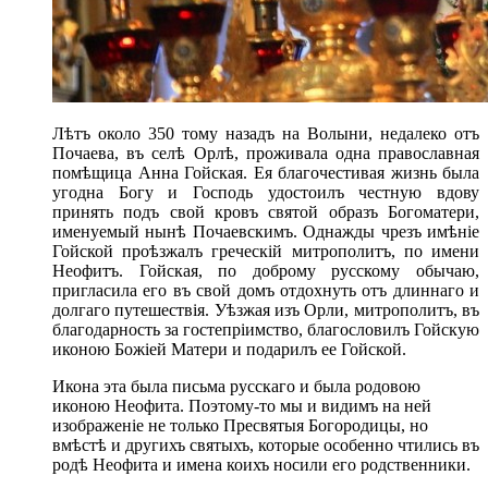
Лѣтъ около 350 тому назадъ на Волыни, недалеко отъ
Почаева, въ селѣ Орлѣ, проживала одна православная
помѣщица Анна Гойская. Ея благочестивая жизнь была
угодна Богу и Господь удостоилъ честную вдову
принять подъ свой кровъ святой образъ Богоматери,
именуемый нынѣ Почаевскимъ. Однажды чрезъ имѣніе
Гойской проѣзжалъ греческій митрополитъ, по имени
Неофитъ. Гойская, по доброму русскому обычаю,
пригласила его въ свой домъ отдохнуть отъ длиннаго и
долгаго путешествія. Уѣзжая изъ Орли, митрополитъ, въ
благодарность за гостепріимство, благословилъ Гойскую
иконою Божіей Матери и подарилъ ее Гойской.
Икона эта была письма русскаго и была родовою
иконою Неофита. Поэтому-то мы и видимъ на ней
изображеніе не только Пресвятыя Богородицы, но
вмѣстѣ и другихъ святыхъ, которые особенно чтились въ
родѣ Неофита и имена коихъ носили его родственники.