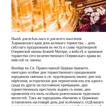
Нынѣ для всѣхъ насъ и для всего населенія
Харьковскаго края день великаго торжества, – день
свѣтлаго празднованія въ честь и славу чудотворной
Озерянской иконы Божіей Матери, а вмѣстѣ и храмовое
торжество сего величественнаго Озерянскаго храма во
имя сей св. иконы.
Вообще въ Св. Православной Церкви бываютъ
ежегодно особые дни торжественнаго празднованія
народныхъ святынь и св. чудотворныхъ иконъ: дни ихъ
обрѣтенія, историческіе дни перенесенія ихъ изъ одного
града въ другіе на постоянное пребываніе, дни
торжественныхъ крестныхъ ходовъ съ ними, дни
проявленія отъ нихъ особыхъ разительныхъ чудесныхъ
милостей. Такъ же народнымъ обычаемъ и Церковью
установленъ настоящій день для особливаго, отдѣльнаго