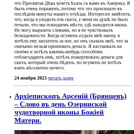
что Пресвятая Дѣва хочетъ ѣхать съ вами въ Америку. Я
былъ очень пораженъ, потому что это произошло въ
послѣднія минуты нашего отъѣзда. Интересно замѣтить,
что, когда я уходилъ изъ скита, у меня на душѣ не было
печали, что мы покидаемъ мѣсто, гдѣ находится икона.
Не могу выразить словами, но я не чувствовалъ
безнадежности. Когда игуменъ отдалъ мнѣ икону, я
хотѣлъ ему заплатить за нее, но онъ сказалъ мнѣ, что за
святыню нельзя принимать деньги. Я настаивалъ на
своемъ и хотѣлъ какимъ-нибудь способомъ
отблагодарить имъ, хотѣлъ пожертвовать деньги для
скита, который очень бѣденъ, но игуменъ не хотѣлъ
взять абсолютно ничего.
24 ноября 2023
читать далее
Архіепископъ Арсеній (Брянцевъ)
– Слово въ день Озерянской
чудотворной иконы Божіей
Матери.