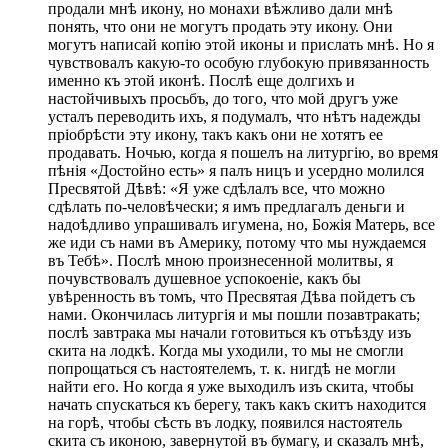
продали мнѣ икону, но монахи вѣжливо дали мнѣ
понять, что они не могутъ продать эту икону. Они
могутъ написай копію этой иконы и прислать мнѣ. Но я
чувствовалъ какую-то особую глубокую привязанность
именно къ этой иконѣ. Послѣ еще долгихъ и
настойчивыхъ просьбъ, до того, что мой другъ уже
усталъ переводить ихъ, я подумалъ, что нѣтъ надежды
пріобрѣсти эту икону, такъ какъ они не хотятъ ее
продавать. Ночью, когда я пошелъ на литургію, во время
пѣнія «Достойно есть» я палъ ницъ и усердно молился
Пресвятой Дѣвѣ: «Я уже сдѣлалъ все, что можно
сдѣлать по-человѣчески; я имъ предлагалъ деньги и
надоѣдливо упрашивалъ игумена, но, Божія Матерь, все
же иди съ нами въ Америку, потому что мы нуждаемся
въ Тебѣ». Послѣ мною произнесенной молитвы, я
почувствовалъ душевное успокоеніе, какъ бы
увѣренность въ томъ, что Пресвятая Дѣва пойдетъ съ
нами. Окончилась литургія и мы пошли позавтракать;
послѣ завтрака мы начали готовиться къ отъѣзду изъ
скита на лодкѣ. Когда мы уходили, то мы не смогли
попрощаться съ настоятелемъ, т. к. нигдѣ не могли
найти его. Но когда я уже выходилъ изъ скита, чтобы
начать спускаться къ берегу, такъ какъ скитъ находится
на горѣ, чтобы сѣсть въ лодку, появился настоятель
скита съ иконою, завернутой въ бумагу, и сказалъ мнѣ,