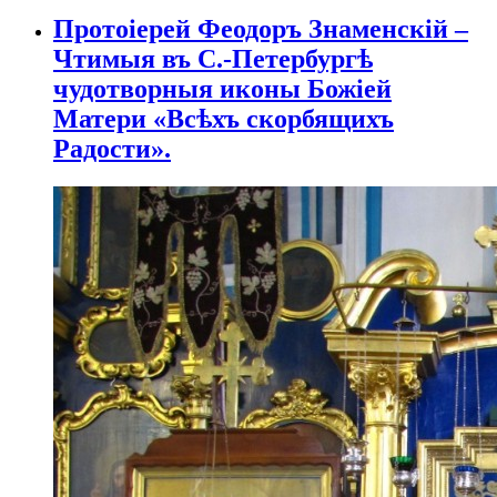
Протоіерей Феодоръ Знаменскій –
Чтимыя въ С.-Петербургѣ
чудотворныя иконы Божіей
Матери «Всѣхъ скорбящихъ
Радости».