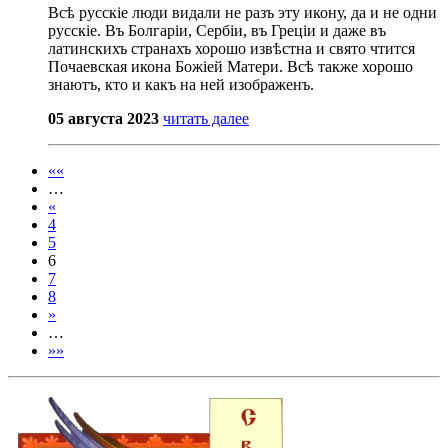
Всѣ русскіе люди видали не разъ эту икону, да и не одни
русскіе. Въ Болгаріи, Сербіи, въ Греціи и даже въ
латинскихъ странахъ хорошо извѣстна и свято чтится
Почаевская икона Божіей Матери. Всѣ также хорошо
знаютъ, кто и какъ на ней изображенъ.
05 августа 2023
читать далее
««
…
«
4
5
6
7
8
»
…
»»