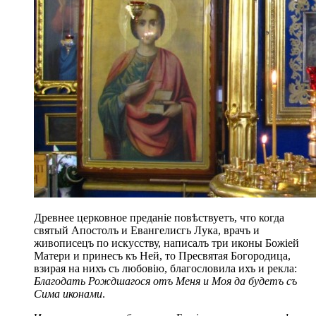
Древнее церковное преданіе повѣствуетъ, что когда
святый Апостолъ и Евангелисгь Лука, врачъ и
живописецъ по искусству, написалъ три иконы Божіей
Матери и принесъ къ Ней, то Пресвятая Богородица,
взирая на нихъ съ любовію, благословила ихъ и рекла:
Благодать Рождшагося отъ Меня и Моя да будетъ съ
Сима иконами
.