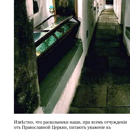
Извѣстно, что раскольники наши, при всемъ отчужденіи
отъ Православной Церкви, питаютъ уваженіе къ