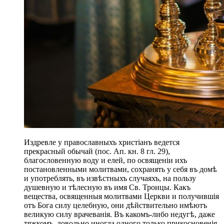
Издревле у православныхъ христіанъ ведется
прекрасный обычай (пос. Ап. кн. 8 гл. 29),
благословенную воду и елей, по освященіи ихъ
постановленными молитвами, сохранять у себя въ домѣ
и употреблять, въ извѣстныхъ случаяхъ, на пользу
душевную и тѣлесную въ имя Св. Троицы. Какъ
вещества, освященныя молитвами Церкви и получившія
отъ Бога силу целебную, они дѣйствительно имѣютъ
великую силу врачеванія. Въ какомъ-либо недугѣ, даже
тяжкомъ, довольно иногда одного только прикосновенія,