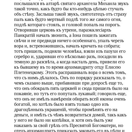
послышался въ алтарѣ святаго архангела Михаила звукъ
такой точно, какъ будто бы кто-нибудь цѣпью стучалъ
объ стѣну. Заслыша такой звукъ, святотатецъ отъ страху
палъ какъ будто мертвый подлѣ того же самого огня,
подлѣ котораго стоялъ, и головой попалъ на порогъ.
Отворивши церковь къ утрени, параэкклесіархъ
Панкратій началъ звонить, а Іона пошелъ зажигать
свѣчи и не предвидя ничего особеннаго, упалъ черезъ
вора и, встревожившись, началъ кричать на собрата;
тотъ пришелъ, подняли человѣка, взяли изъ пазухи его
серебро и, ударивши его нѣсколько разъ, посадили въ
темную до разсвѣта, а когда насталъ день, привели его
къ бывшему въ то время архимандриту отцу Елисею
Плетенецкому. Этотъ распрашивалъ вора о всемъ томъ,
что съ нимъ дѣлалось. Онъ по порядку разсказалъ то, о
чемъ сказано выше, прибавивши при допросѣ еще то,
что онъ обокралъ пять церквей и сюда пришелъ было на
покаяніе, но тутъ его попуталъ лукавый; говорилъ еще,
что онъ не имѣлъ намѣренія обирать всей иконы очень
богатой, но хотѣлъ было взять только одно изъ
драгоцѣнныхъ украшеній, чтобы промѣнять его на
деньги, и имѣть съ чѣмъ возвратиться домой, такъ какъ
у него не было ни копѣйки, и хотя онъ былъ уже
наказанъ за свой грѣхъ отъ Пресвятой Богоматери, но
отецъ архимандритъ приказалъ заковать его въ цѣпи и