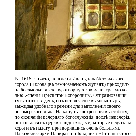
Въ 1616 г. нѣкто, по имени Иванъ, изъ бѣлорусскаго
города Шклова (въ темнозеленомъ жупанѣ) приходилъ
на богомолье въ св. чудотворную лавру печерскую ко
дню Успенія Пресвятой Богородицы. Отпразновавши
тутъ этотъ св. день, онъ остался еще въ монастырѣ,
выжидая удобнаго времени для выполненія своего
богомерзкаго дѣла. На канунѣ воскресенія въ субботу,
по окончаніи вечерняго богослуженія, послѣ навечерія,
онъ остался въ церкви подъ сходами, которые ведутъ на
хоры и въ палату, притворившись очень больнымъ.
Параэкклесіархи Панкратій и Іона, не замѣтивши этого,