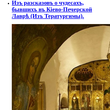
Изъ разсказовъ о чудесахъ,
бывшихъ въ Кіево-Печерской
Лаврѣ (Изъ Тератургимы).