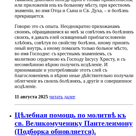
или приложенія ихъ къ больному мѣсту, при крестномъ
знаменіи, во имя Отца и Сына и Св. Духа, – и болѣзнь
прекращается.
Говорю это съ опыта. Неоднократно прихожанамъ
своимъ, обращавшимся ко мнѣ за совѣтомъ въ болѣзняхъ
своихъ, я давалъ елей освященный приблагословеніи
хлѣбовъ, совѣтуя по свойству болѣзни, иному принять
оный внутрь, а иному помазать только больное мѣсто,
во имя Господне: съ крестнымъ знаменіемъ, съ
молитвою сердечною къ Господу Іисусу Христу, и съ
несомнѣнною вѣрою получить исцѣленіе. И
принимавшіе и употреблявшіе этотъ слей съ
благословеніемъ и вѣрою иные дѣйствительно получали
облегченіе въ своихъ болѣзняхъ, а другіе и совершенное
исцѣленіе.
11 августа 2025
читать далее
Цѣлебная помощь по молитвѣ къ
св. Великомученику Пантелеимону
(Подборка обновляется).