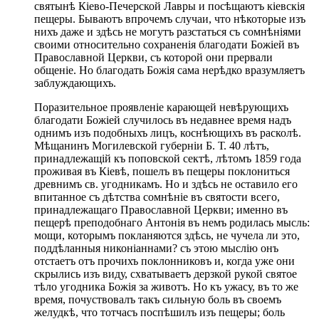
святынѣ Кіево-Печерской Лавры и посѣщаютъ кіевскія
пещеры. Бываютъ впрочемъ случаи, что нѣкоторые изъ
нихъ даже и здѣсь не могутъ разстаться съ сомнѣніями
своими относительно сохраненія благодати Божіей въ
Православной Церкви, съ которой они прервали
общеніе. Но благодать Божія сама нерѣдко вразумляетъ
заблуждающихъ.
Поразительное проявленіе карающей невѣрующихъ
благодати Божіей случилось въ недавнее время надъ
однимъ изъ подобныхъ лицъ, коснѣющихъ въ расколѣ.
Мѣщанинъ Могилевской губерніи Б. Т. 40 лѣтъ,
принадлежащій къ поповской сектѣ, лѣтомъ 1859 года
проживая въ Кіевѣ, пошелъ въ пещеры поклониться
древнимъ св. угодникамъ. Но и здѣсь не оставило его
впитанное съ дѣтства сомнѣніе въ святости всего,
принадлежащаго Православной Церкви; именно въ
пещерѣ преподобнаго Антонія въ немъ родилась мысль:
мощи, которымъ покланяются здѣсь, не чучела ли это,
поддѣланныя никоніаннами? съ этою мыслію онъ
отстаетъ отъ прочихъ поклонниковъ и, когда уже они
скрылись изъ виду, схватываетъ дерзкой рукой святое
тѣло угодника Божія за животъ. Но къ ужасу, въ то же
время, почуствовалъ такъ сильную боль въ своемъ
желудкѣ, что тотчасъ поспѣшилъ изъ пещеры; боль