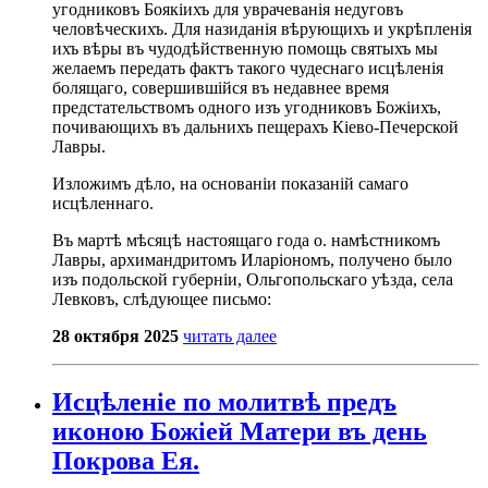
угодниковъ Боякіихъ для уврачеванія недуговъ
человѣческихъ. Для назиданія вѣрующихъ и укрѣпленія
ихъ вѣры въ чудодѣйственную помощь святыхъ мы
желаемъ передать фактъ такого чудеснаго исцѣленія
болящаго, совершившійся въ недавнее время
предстательствомъ одного изъ угодниковъ Божіихъ,
почивающихъ въ дальнихъ пещерахъ Кіево-Печерской
Лавры.
Изложимъ дѣло, на основаніи показаній самаго
исцѣленнаго.
Въ мартѣ мѣсяцѣ настоящаго года о. намѣстникомъ
Лавры, архимандритомъ Иларіономъ, получено было
изъ подольской губерніи, Ольгопольскаго уѣзда, села
Левковъ, слѣдующее письмо:
28 октября 2025
читать далее
Исцѣленіе по молитвѣ предъ
иконою Божіей Матери въ день
Покрова Ея.