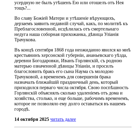
усердную не былъ утѣшенъ Ею или отошелъ отъ Нея
тощъ?...
Во славу Божіей Матери и утѣшеніе вѣрующихъ,
дерзаемъ заявить недавній случай, какъ, по молитвѣ къ
Преблагословенной, исцѣлилась отъ смертельнаго
недуга наша соборная прихожанка, дѣвица Уліанія
Трачукова.
Въ концѣ сентября 1868 года неожиданно явился ко мнѣ
крестьянинъ херсонской губерніи, ананьевскаго уѣзда,
деревни Богодаровки, Иванъ Горлянскій, съ родною
матерью означенной дѣвицы Уліаніи, и просилъ
благословить бракъ его сына Наума съ молодою
Трачуковой, а временемъ для совершенія брака
назначалъ ближайшій праздничный день, который
приходился перваго числа октября. Свою поспѣшность
Горлянскій объяснялъ сколько удаленіемъ отъ дома и
хозяйства, столько, и еще больше, рабочимъ временемъ,
которое не позволяло ему долго оставаться въ нашемъ
городѣ.
14 октября 2025
читать далее