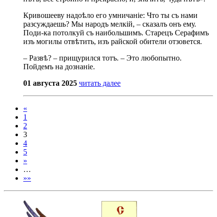
Кривошееву надоѣло его умничаніе: Что ты съ нами
разсуждаешь? Мы народъ мелкій, – сказалъ онъ ему.
Поди-ка потолкуй съ наибольшимъ. Старецъ Серафимъ
изъ могилы отвѣтить, изъ райской обители отзовется.
– Развѣ? – прищурился тотъ. – Это любопытно.
Пойдемъ на дознаніе.
01 августа 2025
читать далее
«
1
2
3
4
5
»
…
»»