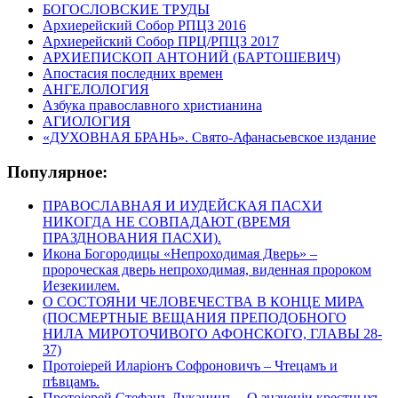
БОГОСЛОВСКИЕ ТРУДЫ
Архиерейский Собор РПЦЗ 2016
Архиерейский Собор ПРЦ/РПЦЗ 2017
АРХИЕПИСКОП АНТОНИЙ (БАРТОШЕВИЧ)
Апостасия последних времен
АНГЕЛОЛОГИЯ
Азбука православного христианина
АГИОЛОГИЯ
«ДУХОВНАЯ БРАНЬ». Свято-Афанасьевское издание
Популярное:
ПРАВОСЛАВНАЯ И ИУДЕЙСКАЯ ПАСХИ
НИКОГДА НЕ СОВПАДАЮТ (ВРЕМЯ
ПРАЗДНОВАНИЯ ПАСХИ).
Икона Богородицы «Непроходимая Дверь» –
пророческая дверь непроходимая, виденная пророком
Иезекиилем.
О СОСТОЯНИ ЧЕЛОВЕЧЕСТВА В КОНЦЕ МИРА
(ПОСМЕРТНЫЕ ВЕЩАНИЯ ПРЕПОДОБНОГО
НИЛА МИРОТОЧИВОГО АФОНСКОГО, ГЛАВЫ 28-
37)
Протоіерей Иларіонъ Софроновичъ – Чтецамъ и
пѣвцамъ.
Протоіерей Стефанъ Луканинъ – О значеніи крестныхъ