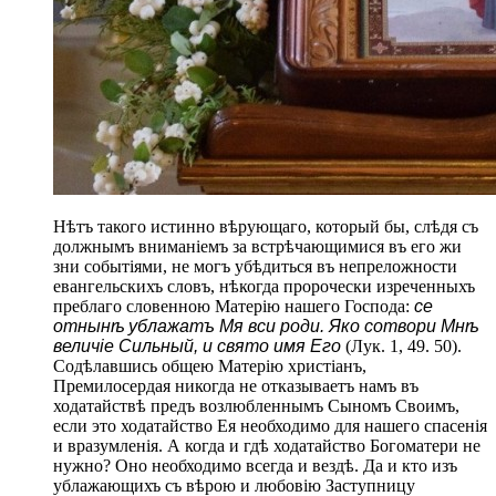
Нѣтъ такого истинно вѣрующаго, который бы, слѣдя съ
должнымъ вниманіемъ за встрѣчающимися въ его жи
зни событіями, не могъ убѣдиться въ непреложности
евангельскихъ словъ, нѣкогда пророчески изреченныхъ
преблаго словенною Матерію нашего Господа:
се
отнынѣ ублажатъ Мя вси роди. Яко сотвори Мнѣ
величіе Сильный, и свято имя Его
(Лук. 1, 49. 50).
Содѣлавшись общею Матерію христіанъ,
Премилосердая никогда не отказываетъ намъ въ
ходатайствѣ предъ возлюбленнымъ Сыномъ Своимъ,
если это ходатайство Ея необходимо для нашего спасенія
и вразумленія. А когда и гдѣ ходатайство Богоматери не
нужно? Оно необходимо всегда и вездѣ. Да и кто изъ
ублажающихъ съ вѣрою и любовію Заступницу