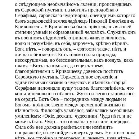
о слѣдующемъ необычайномъ явленіи, происшедшемъ
въ Саровской пустыни на могилѣ преподобнаго
Серафима, саровскаго чудотворца, очевидцемъ котораго
былъ харьковскій землевладѣлецъ Николай Елисѣевичъ
Кривошеевъ. У Кривошеева былъ пріятель, въ высшей
степени умный и образованный человѣкъ. Служилъ онъ
въ военномъ вѣдомствѣ, отрицалъ живую личность,
волю и разумѣніе; въ себя, впрочемъ, крѣпко вѣрилъ.
Бога нѣтъ, – говорилъ онъ, – святости также, нѣтъ и
личнаго безсмертія. Есть только силы природы,
несокрушимыя, но безсознательныя, какъ воздухъ, какъ
пламя. «Вотъ съ нимъ-то, да еще съ тремя
благопріятелями г. Кривошееву довелось посѣтить
Саровскую пустынь. Торжественное служеніе и
удивительныя сказанія о чудесахъ и дѣяніяхъ старца
Серафима наполняли душу такимъ благоговѣніемъ, что
колѣни невольно сгибались. Жутко и легко становилось
на сердцѣ. Вотъ Онъ – посредникъ между людьми и
Богомъ, крѣпкое звено между временной жизнью и
вѣчностью. Философъ улыбался, забавляясь всеобщимъ
умиленіемъ: «Экіе, дескать, чудесники! Чуда нѣтъ и не
можетъ быть. Чудо – это скала на пути силъ природы.
Сила объ нее должна разбиться или измѣнить
направленіе, и все пойдетъ вверхъ дномъ. Но этого пока
нѣтъ, все стройно и прекрасно, и, значитъ, чуда нѣтъ».