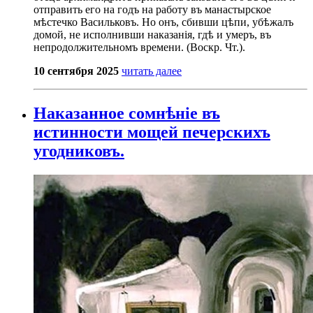
отправить его на годъ на работу въ манастырское
мѣстечко Васильковъ. Но онъ, сбивши цѣпи, убѣжалъ
домой, не исполнивши наказанія, гдѣ и умеръ, въ
непродолжительномъ времени. (Воскр. Чт.).
10 сентября 2025
читать далее
Наказанное сомнѣніе въ
истинности мощей печерскихъ
угодниковъ.