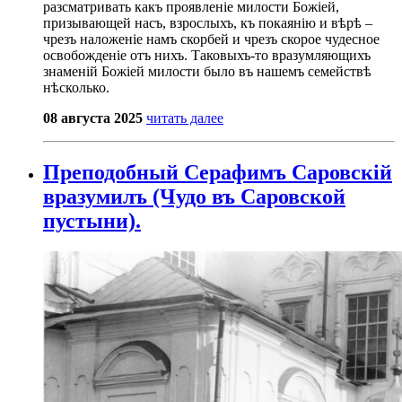
разсматривать какъ проявленіе милости Божіей,
призывающей насъ, взрослыхъ, къ покаянію и вѣрѣ –
чрезъ наложеніе намъ скорбей и чрезъ скорое чудесное
освобожденіе отъ нихъ. Таковыхъ-то вразумляющихъ
знаменій Божіей милости было въ нашемъ семействѣ
нѣсколько.
08 августа 2025
читать далее
Преподобный Серафимъ Саровскій
вразумилъ (Чудо въ Саровской
пустыни).