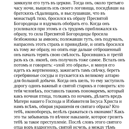
замкнули его тутъ въ церкви. Тогда онъ, около третьяго
часу ночи, вышелъ изъ своего логовища, посидѣвши на
братскихъ сѣдалищахъ, и выслушавши, что въ
монастырѣ тихо, бросился къ образу Пресвятой
Богородицы и вздумалъ обобрать его. Когда онъ
усиливался при этомъ и съ трудомъ приближался къ
образу, то сила Пресвятой Богородицы бросила
безбожника за амвонъ; полежавши тутъ, онъ подумалъ,
напрасенъ этотъ страхъ и привидѣніе, и опять бросился
къ тому же образу, но опять еще дальше отброшенный
онъ началъ терять свою смѣлость. Бросившись и третій
разъ къ св. иконѣ, онъ получилъ тоже самое. Всталъ онъ
потомъ и говоритъ: «злой это образъ», и минуя его
идетъ къ жертвеннику, зажигаетъ тамъ свѣчку, беретъ
серебрянные сосуды и пускается къ великому алтарю
для большой добычи. Когда онъ шелъ, то ему заступилъ
дорогу одинъ важный и святой старикъ и говоритъ: кто
тебя человѣкъ, поставилъ такимъ пономаремъ, который
какъ ночная птица, толкаясь по ночамъ, дѣлаетъ вредъ
Матери нашего Господа и Избавителя Іисуса Христа и
намъ всѣмъ, обирая украшенія ея святаго образа? Кто
тебѣ, иконоборецъ, велѣлъ сражаться съ иконами? Какъ
это ты забываешь то вѣчное наказаніе, которое грозитъ
тебѣ за такое преступленіе. Послѣ словъ этого святого
отца воръ вздрогнулъ, святой исчезъ, а между тѣмъ