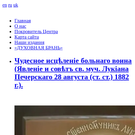
en
ru
uk
Главная
О нас
Покровитель Центра
Карта сайта
Наши издания
«ДУХОВНАЯ БРАНЬ»
Чудесное исцѣленіе больнаго воина
(Явленіе и совѣтъ св. муч. Лукіана
Печерскаго 28 августа (ст. ст.) 1882
г.).