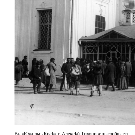
Въ «Южномъ Краѣ» г. Алексѣй Тихоновичъ сообщаетъ