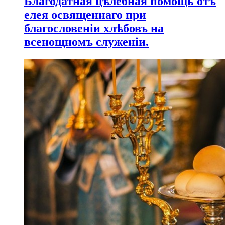
Благодатная цѣлебная помощь отъ
елея освященнаго при
благословеніи хлѣбовъ на
всенощномъ служеніи.