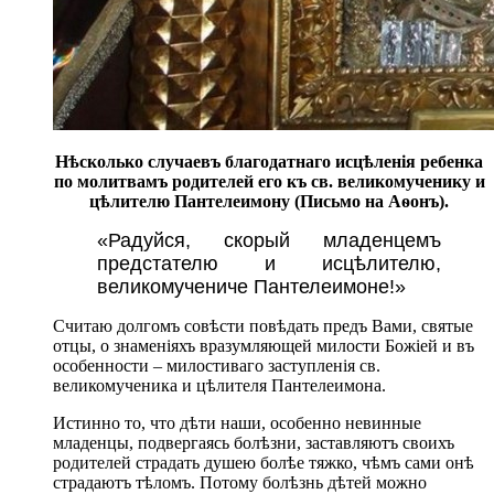
Нѣсколько случаевъ благодатнаго исцѣленія ребенка
по молитвамъ родителей его къ св. великомученику и
цѣлителю Пантелеимону (Письмо на Аѳонъ).
«Радуйся, скорый младенцемъ
предстателю и исцѣлителю,
великомучениче Пантелеимоне!»
Считаю долгомъ совѣсти повѣдать предъ Вами, святые
отцы, о знаменіяхъ вразумляющей милости Божіей и въ
особенности – милостиваго заступленія св.
великомученика и цѣлителя Пантелеимона.
Истинно то, что дѣти наши, особенно невинные
младенцы, подвергаясь болѣзни, заставляютъ своихъ
родителей страдать душею болѣе тяжко, чѣмъ сами онѣ
страдаютъ тѣломъ. Потому болѣзнь дѣтей можно