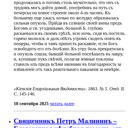
продолжалась и потомъ столь мучительно, что онъ съ
трудомъ могъ дойти домой, употребивъ на путь съ
печерска на новое строеніе около 4-хъ часовъ. Къ
большему еще ужасу, ночью по желудку образовалась
сильная опухоль. Прійдя въ сознаніе своей вины предъ
Богомъ и св. угодниками, больной Б. глубоко
раскаевался въ своемъ грѣхѣ, всю ночь, сидя въ постели,
горячо молился, и далъ обѣтъ утромъ сходить опять въ
пещеры, чтобы и тамъ принесть раскаяніе, если Богъ
освободитъ его отъ болѣзни. Къ утру боль прекратилась
и опухоль сошла; бывшій больной поспѣшилъ въ лавру,
и, купивши пукъ свѣчей, полагая земные поклоны
ставилъ ихъ предъ всѣми иконами въ благодарность за
избавленіе отъ такъ разительнаго наказанія за невѣріе.
«Кіевскія Епархіальныя Вѣдомости». 1863. № 5. Отд. II.
С. 145-146.
10 сентября 2025
читать далее
Священникъ Петръ Малининъ –