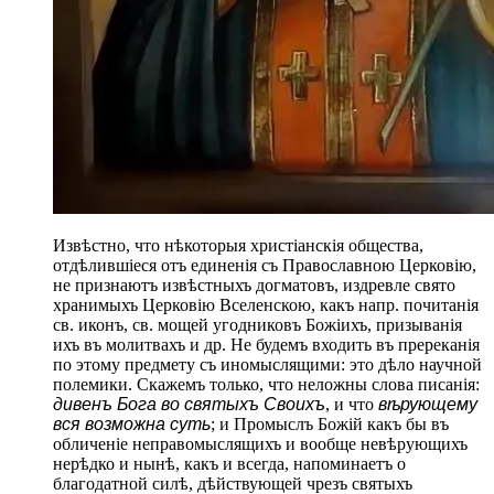
Извѣстно, что нѣкоторыя христіанскія общества,
отдѣлившіеся отъ единенія съ Православною Церковію,
не признаютъ извѣстныхъ догматовъ, издревле свято
хранимыхъ Церковію Вселенскою, какъ напр. почитанія
св. иконъ, св. мощей угодниковъ Божіихъ, призыванія
ихъ въ молитвахъ и др. Не будемъ входить въ пререканія
по этому предмету съ иномыслящими: это дѣло научной
полемики. Скажемъ только, что неложны слова писанія:
дивенъ Бога во святыхъ Своихъ
, и что
вѣрующему
вся возможна суть
; и Промыслъ Божій какъ бы въ
обличеніе неправомыслящихъ и вообще невѣрующихъ
нерѣдко и нынѣ, какъ и всегда, напоминаетъ о
благодатной силѣ, дѣйствующей чрезъ святыхъ