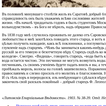
Въ половинѣ минувшаго столѣтія жилъ въ Саратовѣ добрый бла
справедливость онъ былъ уважаемъ всѣми сословіями жителей г
жизни. «Въ началѣ тридцатыхъ годовъ я былъ студентомъ Моско
вольнодумствомъ – въ Бога не вѣрилъ, надъ обрядами Правосл
Въ 1838 году мнѣ случилось проживать не далеко отъ Саровско
любопытства и мнѣ захотѣлось повидать этого старца, и вотъ я 
цѣлью получить назиданіе, какъ всѣ поклонники, а поглумитьс
глумленіе надъ старцемъ. «Чѣмъ бы заниматься какимъ-нибудь д
русскій за его темную и безотчетную вѣру. Старецъ сидѣлъ ко
колодезя». Смотрю. «Видишь», говоритъ старецъ, «вода бьетъ
вода остается чистою. Эти песчинки не могутъ возмутить воды.
песчинкамъ, съ своимъ ученіемъ будете падать внизъ и вы, а те
пробѣжалъ морозъ, волосы на головѣ зашевелились. Пораженный
православіемъ и слезно просилъ его молитвъ и благословенія. 
И съ тѣхъ поръ я переродился, изъ невѣрующаго сдѣлался вѣ
закончилъ свой разсказъ покойный – добрый старецъ Ф. Леопол
«Литовскія Епархіальныя Вѣдомости». 1903. № 38-39. Отд. Не
← Чудесное исцѣленіе двухъ отроковъ по молитвамъ къ 