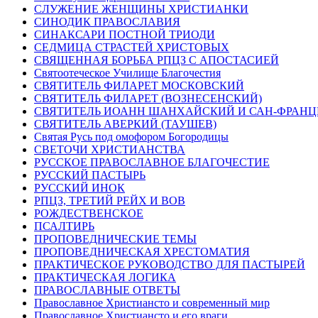
СЛУЖЕНИЕ ЖЕНЩИНЫ ХРИСТИАНКИ
СИНОДИК ПРАВОСЛАВИЯ
СИНАКСАРИ ПОСТНОЙ ТРИОДИ
СЕДМИЦА СТРАСТЕЙ ХРИСТОВЫХ
СВЯЩЕННАЯ БОРЬБА РПЦЗ С АПОСТАСИЕЙ
Святоотеческое Училище Благочестия
СВЯТИТЕЛЬ ФИЛАРЕТ МОСКОВСКИЙ
СВЯТИТЕЛЬ ФИЛАРЕТ (ВОЗНЕСЕНСКИЙ)
СВЯТИТЕЛЬ ИОАНН ШАНХАЙСКИЙ И САН-ФРАН
СВЯТИТЕЛЬ АВЕРКИЙ (ТАУШЕВ)
Святая Русь под омофором Богородицы
СВЕТОЧИ ХРИСТИАНСТВА
РУССКОЕ ПРАВОСЛАВНОЕ БЛАГОЧЕСТИЕ
РУССКИЙ ПАСТЫРЬ
РУССКИЙ ИНОК
РПЦЗ, ТРЕТИЙ РЕЙХ И ВОВ
РОЖДЕСТВЕНСКОЕ
ПСАЛТИРЬ
ПРОПОВЕДНИЧЕСКИЕ ТЕМЫ
ПРОПОВЕДНИЧЕСКАЯ ХРЕСТОМАТИЯ
ПРАКТИЧЕСКОЕ РУКОВОДСТВО ДЛЯ ПАСТЫРЕЙ
ПРАКТИЧЕСКАЯ ЛОГИКА
ПРАВОСЛАВНЫЕ ОТВЕТЫ
Православное Христиансто и современный мир
Православное Христиансто и его враги