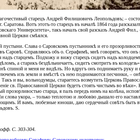
гочестивый старецъ Андрей Филишовичъ Леопольдовъ; – состоял
. Саратова. Вотъ этотъ-то старецъ въ началѣ 1864 года разсказ
вскаго Университета», такъ началъ свой разсказъ Андрей Фил., 
авной Церкви смѣялся.
й пустыни. Слава о Саровскомъ пустынникѣ и его прозорливости
въ Саровѣ. Справляюсь объ о. Серафимѣ, мнѣ говорятъ, что онъ в
я надъ старцемъ. Подхожу и вижу старецъ сидитъ надъ колодцем
ѣломъ, а старикъ бездѣльничаетъ, сидитъ смотритъ въ колодезь»
 мнѣ спиной и меня не видѣлъ. Но вдругъ онъ поднимаетъ руку 
 ключемъ изъ земли и вмѣстѣ съ нею поднимаются песчинки, – он
 Такъ и вы, вольнодумцы, стараетесь возмутить Церковь Правосл
ченіе св. Православной Церкви будетъ стоять чистымъ во вѣки». 
 прозорливостью старца, я палъ передъ нимъ на колѣна, исповѣ
Ни слова укора, – только теплотою и любовію дышало его настав
рующимъ. И вамъ, любезные юноши, даю сердечный совѣтъ быть 
ьдовъ. S.
офф. С. 303-304.
преподобному Серафиму, Саровскому чудотворцу.