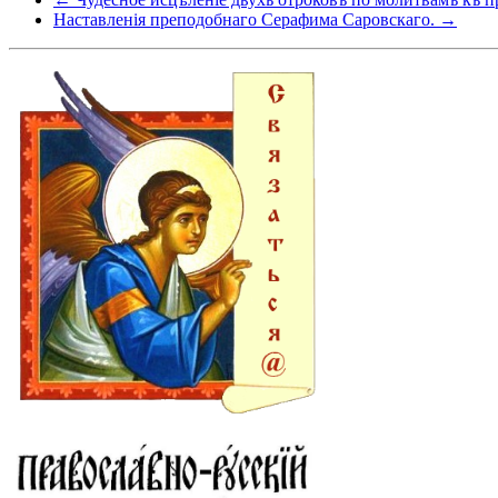
Наставленія преподобнаго Серафима Саровскаго. →