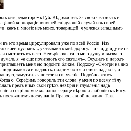
ъ онъ редакторомъ Губ. Вѣдомостей. За свою честность и
алъ цѣлой корпораціи юношей слѣдующій случай изъ своей
«и, какъ и многіе изъ моихъ товарищей, я увлекся западнымъ
 въ это время циркулировали уже по всей Россіи. Изъ
ъ своей пустынкѣ; указываютъ мнѣ дорогу, – и я иду, иду не съ
ъ и смотритъ въ него. Невѣріе охватило мою душу и вызвало
 думалъ я. «а еще почитаютъ его святымъ». Осудилъ и народъ
и приглашаетъ меня ею подойти ближе. Подхожу «Смотри на дно
ѣ поднимаются и падаютъ, поднимаются и опять падаютъ, а
авную, замутить ея чистое и св. ученіе. Подобно этимъ
Когда о. Серафимъ говорилъ эти слова, у меня по всему тѣлу
далъ предъ нимъ свой грѣхъ невѣрія и глумленія надъ
леніе и согрѣло мое холодное сердце вѣрою и любовію къ Богу.
въ постоянномъ послушаніи Православной церкви». Такъ