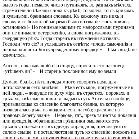
высотъ горы, немалое число путниковъ, въ разпыхъ мѣстахъ,
стремительно бѣжали снова къ рѣкѣ, то молча, то съ крикомъ
и хульными, бранными словами. Къ каждому изъ нихъ и
сверху и съ боковъ обращаемо было воззваніе: «остановись,
остановись!» Но гонимые какими-то малорослыми пуринами,
они не внимали остереженію, и снова погружались въ
смердящую рѣку. Тогда старецъ въ изумленіи воззвалъ:
Господи! что сіе? и услышалъ въ отвѣтъ: «плодъ самочинія и
непокорливости Богоучрежденному порядку!» – Тѣмъ видѣніе
кончилось.
Ангелъ, показывавшій его старцу, спросилъ его наконецъ:
«утѣшенъ ли?» – И старецъ поклонился ему до земли.
Думаю, братія, нѣтъ нужды много говорить вамъ для
истолкованія сего видѣнія. – Рѣка есть міръ; погруженные въ
ней люди, – живущіе по духу міра, въ страстяхъ, порокахъ и
грѣхахъ; свѣтлые юноши въ ладьяхъ суть Ангелы и вообще,
призывающая ко спасенію благодать; бездна, въ которую
низвергалась рѣка съ людьми, есть пагуба; красивое на
правомъ берегу зданіе – Церковь, гдѣ, чрезъ таинство покаянія
или крещенія, обратившіеся грѣшники омываются отъ
грѣховъ, облекаются въ одежду оправданія, препоясуются
силою свыше, и поставляются на путь ко спасенію; восходъ на
гору, съ разными затрудненіями – разные труды въ очищеніи