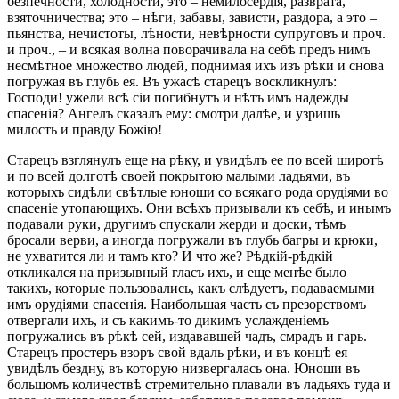
безпечности, холодности, это – немилосердія, разврата,
взяточничества; это – нѣги, забавы, зависти, раздора, а это –
пьянства, нечистоты, лѣности, невѣрности супруговъ и проч.
и проч., – и всякая волна поворачивала на себѣ предъ нимъ
несмѣтное множество людей, поднимая ихъ изъ рѣки и снова
погружая въ глубь ея. Въ ужасѣ старецъ воскликнулъ:
Господи! ужели всѣ сіи погибнутъ и нѣтъ имъ надежды
спасенія? Ангелъ сказалъ ему: смотри далѣе, и узришь
милость и правду Божію!
Старецъ взглянулъ еще на рѣку, и увидѣлъ ее по всей широтѣ
и по всей долготѣ своей покрытою малыми ладьями, въ
которыхъ сидѣли свѣтлые юноши со всякаго рода орудіями во
спасеніе утопающихъ. Они всѣхъ призывали къ себѣ, и инымъ
подавали руки, другимъ спускали жерди и доски, тѣмъ
бросали верви, а иногда погружали въ глубь багры и крюки,
не ухватится ли и тамъ кто? И что же? Рѣдкій-рѣдкій
откликался на призывный гласъ ихъ, и еще менѣе было
такихъ, которые пользовались, какъ слѣдуетъ, подаваемыми
имъ орудіями спасенія. Наибольшая часть съ презорствомъ
отвергали ихъ, и съ какимъ-то дикимъ услажденіемъ
погружались въ рѣкѣ сей, издававшей чадъ, смрадъ и гарь.
Старецъ простеръ взоръ свой вдаль рѣки, и въ концѣ ея
увидѣлъ бездну, въ которую низвергалась она. Юноши въ
большомъ количествѣ стремительно плавали въ ладьяхъ туда и