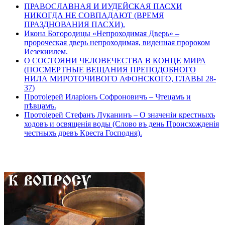
ПРАВОСЛАВНАЯ И ИУДЕЙСКАЯ ПАСХИ
НИКОГДА НЕ СОВПАДАЮТ (ВРЕМЯ
ПРАЗДНОВАНИЯ ПАСХИ).
Икона Богородицы «Непроходимая Дверь» –
пророческая дверь непроходимая, виденная пророком
Иезекиилем.
О СОСТОЯНИ ЧЕЛОВЕЧЕСТВА В КОНЦЕ МИРА
(ПОСМЕРТНЫЕ ВЕЩАНИЯ ПРЕПОДОБНОГО
НИЛА МИРОТОЧИВОГО АФОНСКОГО, ГЛАВЫ 28-
37)
Протоіерей Иларіонъ Софроновичъ – Чтецамъ и
пѣвцамъ.
Протоіерей Стефанъ Луканинъ – О значеніи крестныхъ
ходовъ и освященія воды (Слово въ день Происхожденія
честныхъ древъ Креста Господня).