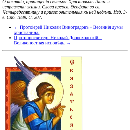
О покаяніи, причащеніи святыхъ Христовыхъ Таинъ и
исправленіи жизни. Слова преосв. Ѳеофана во св.
Четыредесятницу и приготовительныя къ ней недѣли. Изд. 3-
е. Спб. 1889. С. 207.
← Протоіерей Николай Виноградовъ – Весеннія думы
христіанина.
Протопросвитеръ Николай Доорохольскій –
Великопостная исповѣдь. →