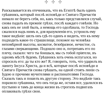
⸭ ⸭ ⸭
Разсказывается въ отечникахъ, что въ Египтѣ былъ одинъ
грѣшникъ, который послѣ исповѣди и Святаго Причастія
нимало не берегъ себя, но, какъ только представлялся случай,
снова падалъ въ прежніе грѣхи, послѣ каждаго говѣнія. Но
какъ онъ не злой былъ, а немощь его одолѣвала, то Господь
сжалился надъ нимъ и, для вразумленія его, устроилъ ему
такое видѣніе: шелъ онъ гдѣ-то одинъ и видить, что къ нему
подходить какое-то страшилище, похожее на человѣка
непомѣрной высоты, косматое, безобразное, нечистое, съ
глазами сверкающими. Подошло оно и, потрепавъ его по
плечу, сказало: чего ты боишься, мы съ тобой пріятели, въ
одномъ мѣстѣ будемъ. Грѣшникъ хоть очень испугался, но
спросилъ его: да ты кто же? Я, говорить, тоть, что ударилъ въ
ланиту Іисуса Христа, да и всѣ, которые послѣ исповѣди и
Святаго Причастія снова грѣшать, на одной стоять линіи съ
Іудою и прочими мучителями и распинателями Господа.
Сказалъ такъ и пошелъ въ другую сторону. Это видѣніе такъ
поразило грѣшника, что онъ тогда же, оставя все, удалился въ
пустыню и тамъ до конца жизни въ строгихъ подвигахъ
оплакивалъ грѣхи свои.