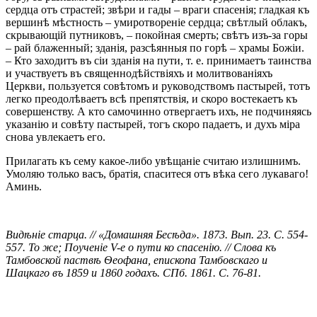
сердца отъ страстей; звѣри и гады – враги спасенія; гладкая къ
вершинѣ мѣстность – умиротвореніе сердца; свѣтлый облакъ,
скрывающій путниковъ, – покойная смерть; свѣтъ изъ-за горы
– рай блаженный; зданія, разсѣянныя по горѣ – храмы Божіи.
– Кто заходитъ въ сіи зданія на пути, т. е. принимаетъ таинства
и участвуетъ въ священнодѣйствіяхъ и молитвованіяхъ
Церкви, пользуется совѣтомъ и руководствомъ пастырей, тотъ
легко преодолѣваетъ всѣ препятствія, и скоро востекаетъ къ
совершенству. А кто самочинно отвергаетъ ихъ, нe подчиняясь
указанію и совѣту пастырей, тогъ скоро падаетъ, и духъ міра
снова увлекаетъ его.
Прилагать къ сему какое-либо увѣщаніе считаю излишнимъ.
Умоляю только васъ, братія, спаситеся отъ вѣка сего лукаваго!
Аминь.
Видѣніе старца. // «Домашняя Бесѣда». 1873. Вып. 23. С. 554-
557. То же; Поученіе V-е о пути ко спасенію. // Слова къ
Тамбовской паствѣ Ѳеофана, епископа Тамбовскаго и
Шацкаго въ 1859 и 1860 годахъ. СПб. 1861. С. 76-81.