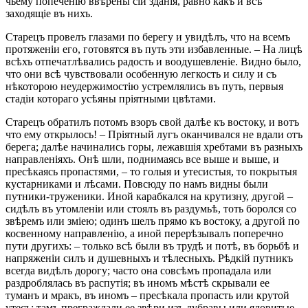
чьему попеченію ввѣрены сіи зданія, равно какъ и всѣ
заходящіе въ нихъ.
Старецъ провелъ глазами по берегу и увидѣлъ, что на всемъ
протяженіи его, готовятся въ путь эти избавленные. – На лицѣ
всѣхъ отпечатлѣвались радость и воодушевленіе. Видно было,
что они всѣ чувствовали особенную легкость и силу и съ
нѣкоторою неудержимостію устремлялись въ путь, первыя
стадіи котораго усѣяны пріятными цвѣтами.
Старецъ обратилъ потомъ взоръ свой далѣе къ востоку, и вотъ
что ему открылось! – Пріятный лугъ оканчивался не вдали отъ
берега; далѣе начинались горы, лежавшія хребтами въ разныхъ
направленіяхъ. Онѣ шли, поднимаясь все выше и выше, и
пресѣкаясь пропастями, – то голыя и утесистыя, то покрытыя
кустарниками и лѣсами. Повсюду по намъ видны были
путники-труженики. Иной карабкался на крутизну, другой –
сидѣлъ въ утомленіи или стоялъ въ раздумьѣ, тоть боролся со
звѣремъ или зміею; одинъ шелъ прямо къ востоку, а другой по
косвенному направленію, а иной перерѣзывалъ поперечно
пути другихъ: – только всѣ были въ трудѣ и потѣ, въ борьбѣ и
напряженіи силъ и душевныхъ и тѣлесныхъ. Рѣдкій путникъ
всегда видѣлъ дорогу; часто она совсѣмъ пропадала или
раздроблялась въ распутія; въ иномъ мѣстѣ скрывали ее
туманъ и мракъ, въ иномъ – пресѣкала пропасть или крутой
утесъ: тамъ преграждали ее звѣри изъ дубравы или ядовитые