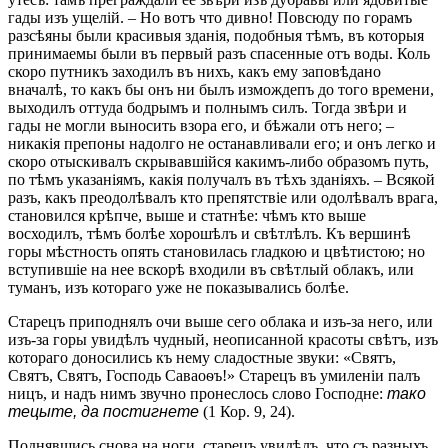
гады изъ ущелій. – Но вотъ что дивно! Повсюду по горамъ
разсѣяны были красивыя зданія, подобныя тѣмъ, въ которыя
принимаемы были въ первый разъ спасенные отъ воды. Коль
скоро путникъ заходилъ въ нихъ, какъ ему заповѣдано
вначалѣ, то какъ бы онъ ни былъ измождепъ до того времени,
выходилъ оттуда бодрымъ и полнымъ силъ. Тогда звѣри и
гады не могли выносить взора его, и бѣжали отъ него; –
никакія препоны надолго не останавливали его; и онъ легко и
скоро отыскивалъ скрывавшійся какимъ-либо образомъ путь,
по тѣмъ указаніямъ, какія получалъ въ тѣхъ зданіяхъ. – Всякой
разъ, какъ преодолѣвалъ кто препятствіе или одолѣвалъ врага,
становился крѣпче, выше и статнѣе: чѣмъ кто выше
восходилъ, тѣмъ болѣе хорошѣлъ и свѣтлѣлъ. Къ вершинѣ
горы мѣстность опять становилась гладкою и цвѣтистою; но
вступившіе на нее вскорѣ входили въ свѣтлый облакъ, или
туманъ, изъ котораго уже не показывались болѣе.
Старецъ приподнялъ очи выше сего облака и изъ-за него, или
изъ-за горы увидѣлъ чудный, неописанной красоты свѣтъ, изъ
котораго доносились къ нему сладостные звуки: «Святъ,
Святъ, Святъ, Господь Саваоѳъ!» Старецъ въ умиленіи палъ
ницъ, и надъ нимъ звучно пронеслось слово Господне:
тако
тецыте, да постигнете
(1 Кор. 9, 24).
Поднявшись снова на ноги, старецъ увидѣлъ, что съ разныхъ