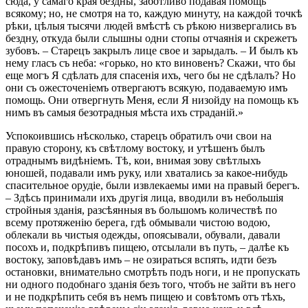
сюда, у самаго края бездны, заботливо подавая помощь
всякому; но, не смотря на то, каждую минуту, на каждой точкѣ
рѣки, цѣлыя тысячи людей вмѣстѣ съ рѣкою низвергались въ
бездну, откуда были слышны одни стопы отчаянія и скрежетъ
зубовъ. – Старецъ закрылъ лице свое и зарыдалъ. – И былъ къ
нему гласъ съ неба: «горько, но кто виновенъ? Скажи, что бы
еще могъ Я сдѣлать для спасенія ихъ, чего бы не сдѣлалъ? Но
они съ ожесточеніемъ отвергаютъ всякую, подаваемую имъ
помощь. Они отвергнуть Меня, если Я низойду на помощь къ
нимъ въ самыя безотрадныя мѣста ихъ страданій.»
Успокоившись нѣсколько, старецъ обратилъ очи свои на
правую сторону, къ свѣтлому востоку, и утѣшенъ былъ
отраднымъ видѣніемъ. Тѣ, кои, внимая зову свѣтлыхъ
юношей, подавали имъ руку, или хватались за какое-нибудь
спасительное орудіе, были извлекаемы ими на правый берегъ.
– Здѣсь принимали ихъ другія лица, вводили въ небольшія
стройныя зданія, разсѣянныя въ большомъ количествѣ по
всему протяженію берега, гдѣ обмывали чистою водою,
облекали вь чистыя одежды, опоясывали, обували, давали
посохъ и, подкрѣпивъ пищею, отсылали въ путь, – далѣе къ
востоку, заповѣдавъ имъ – не озираться вспять, идти безъ
остановки, внимательно смотрѣть подъ ноги, и не пропускать
ни одного подобнаго зданія безъ того, чтобъ не зайти въ него
и не подкрѣпить себя въ немъ пищею и совѣтомъ отъ тѣхъ,