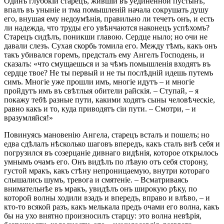
Одинъ глубокій старецъ, жившій въ уединенной пустынѣ,
впалъ въ уныніе и тма помышленій начала сокрушать душу
его, внушая ему недоумѣнія, правильно ли течетъ онъ, и есть
ли надежда, что труды его увѣнчаются наконецъ успѣхомъ?
Старецъ сидѣлъ, поникши главою. Сердце ныло; но очи не
давали слезъ. Сухая скорбь томила его. Между тѣмъ, какъ онъ
такъ убивался горемъ, предсталъ ему Ангелъ Господень, и
сказалъ: «что смущаешься и за чѣмъ помышленія входятъ въ
сердце твое? Не ты первый и не ты послѣдній идешь путемъ
симъ. Многіе уже прошли имъ, многіе идутъ – и многіе
пройдутъ имъ въ свѣтлыя обители райскія. – Ступай, – я
покажу тебѣ разные пути, какими ходятъ сыны человѣческіе,
равно какъ и то, куда приводятъ сіи пути. – Смотри, – и
вразумляйся!»
Повинуясь мановенію Ангела, старецъ всталъ и пошелъ; но
едва сдѣлалъ нѣсколько шаговъ впередъ, какъ сталъ внѣ себя и
погрузился въ созерцаніе дивнаго видѣнія, которое открылось
умнымъ очамъ его. Онъ видѣлъ по лѣвую отъ себя сторону,
густой мракъ, какъ стѣну непроницаемую, внутри котораго
слышались шумъ, тревога и смятеніе. – Всматриваясь
внимательнѣе въ мракъ, увидѣлъ онъ широкую рѣку, по
которой волны ходили взадъ и впередъ, вправо и влѣво, – и
кто-то всякой разъ, какъ мелькала предъ очами его волна, какъ
бы на ухо внятно произносилъ старцу: это волна невѣрія,