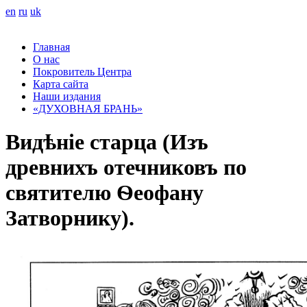
en
ru
uk
Главная
О нас
Покровитель Центра
Карта сайта
Наши издания
«ДУХОВНАЯ БРАНЬ»
Видѣніе старца (Изъ
древнихъ отечниковъ по
святителю Ѳеофану
Затворнику).