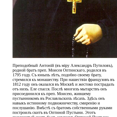
Преподобный Антоній (въ міру Александръ Путиловъ),
родной братъ преп. Моисея Оптинскаго, родился въ
1795 году. Съ юныхъ лѣтъ, подобно своему брату,
стремился къ монашеству. При нашествіи французовъ въ
1812 году онъ оказался въ Москвѣ и жестоко пострадалъ
отъ нихъ. Еле спасся. Послѣ многихъ мытарствъ онъ
присоединился къ преп. Моисею, жившему
пустынникомъ въ Рославльскихъ лѣсахъ. Здѣсь онъ
навыкъ истинному подвижничеству, смиренію и
послушанію. Вмѣстѣ съ братомъ собственными руками
построилъ скитъ въ Оптиной Пустыни. Этотъ