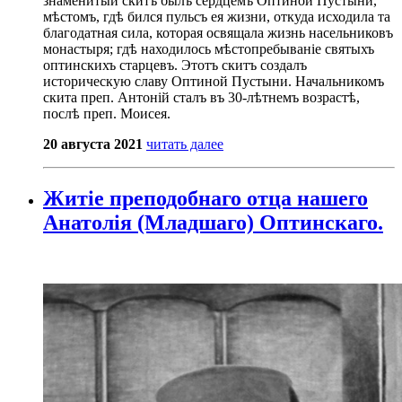
знаменитый скитъ былъ сердцемъ Оптиной Пустыни,
мѣстомъ, гдѣ бился пульсъ ея жизни, откуда исходила та
благодатная сила, которая освящала жизнь насельниковъ
монастыря; гдѣ находилось мѣстопребываніе святыхъ
оптинскихъ старцевъ. Этотъ скитъ создалъ
историческую славу Оптиной Пустыни. Начальникомъ
скита преп. Антоній сталъ въ 30-лѣтнемъ возрастѣ,
послѣ преп. Моисея.
20 августа 2021
читать далее
Житіе преподобнаго отца нашего
Анатолія (Младшаго) Оптинскаго.