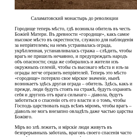
Саламатовский монастырь до революции
Городище теперь мѣсто, гдѣ возникла обитель въ честь
Божіей Матери. Въ древности «городище», какъ самое
нысокое мѣсто въ окрестности, служило для наблюденія
за непріятелемъ; на немъ устраивалась ограда,
укрѣпленная, устанавливалась стража – слѣдить, чтобы
врагъ не пришелъ нечаянно, и предупреждать народъ
объ опасности; сюда же собирались и жители изъ
окружныхъ селеній, чтобы съ высокаго мѣста и изъ-за
ограды легче отразить непріятелей. Теперь это мѣсто
«городище» потеряло свое мірское значеніе, нынѣ
возникаетъ здѣсь другая ограда – обитель. Здѣсь, какъ и
прежде, люди будутъ стоять на стражѣ, будутъ охранять
себя и другихъ отъ врага сильнаго – діавола, будутъ
заботиться о спасеніи отъ его власти и о томъ, чтобы
Господь царствовалъ надъ всѣмъ міромъ, чтобы врагъ –
діаволъ не могъ внезапно овладѣть даже частью царства
Божіяго.
Міръ во злѣ лежитъ, и мірскіе люди живутъ въ
безпрерывныхъ заботахъ, враговъ своего спасенія часто