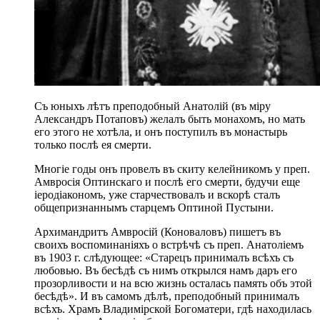
Съ юныхъ лѣтъ преподобный Анатолій (въ міру
Александръ Потаповъ) желалъ быть монахомъ, но мать
его этого не хотѣла, и онъ поступилъ въ монастырь
только послѣ ея смерти.
Многіе годы онъ провелъ въ скиту келейникомъ у преп.
Амвросія Оптинскаго и послѣ его смерти, будучи еще
іеродіакономъ, уже старчествовалъ и вскорѣ сталъ
общепризнаннымъ старцемъ Оптиной Пустыни.
Архимандритъ Амвросій (Коноваловъ) пишетъ въ
своихъ воспоминаніяхъ о встрѣчѣ съ преп. Анатоліемъ
въ 1903 г. слѣдующее: «Старецъ принималъ всѣхъ съ
любовью. Въ бесѣдѣ съ нимъ открылся намъ даръ его
прозорливости и на всю жизнь осталась память объ этой
бесѣдѣ». И въ самомъ дѣлѣ, преподобный принималъ
всѣхъ. Храмъ Владимірской Богоматери, гдѣ находилась