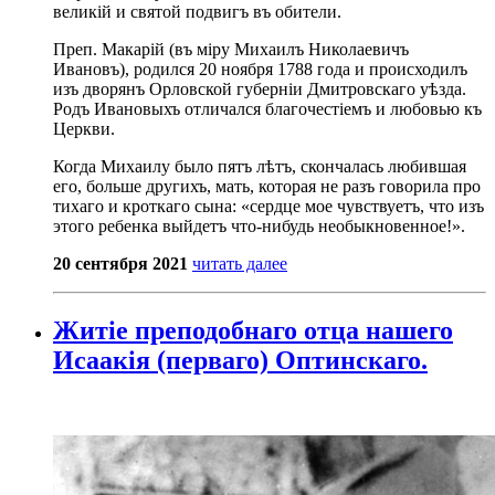
великій и святой подвигъ въ обители.
Преп. Макарій (въ міру Михаилъ Николаевичъ
Ивановъ), родился 20 ноября 1788 года и происходилъ
изъ дворянъ Орловской губерніи Дмитровскаго уѣзда.
Родъ Ивановыхъ отличался благочестіемъ и любовью къ
Церкви.
Когда Михаилу было пятъ лѣтъ, скончалась любившая
его, больше другихъ, мать, которая не разъ говорила про
тихаго и кроткаго сына: «сердце мое чувствуетъ, что изъ
этого ребенка выйдетъ что-нибудь необыкновенное!».
20 сентября 2021
читать далее
Житіе преподобнаго отца нашего
Исаакія (перваго) Оптинскаго.