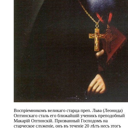
Воспріемникомъ великаго старца преп. Льва (Леонида)
Оптинскаго сталь его ближайшій ученикъ преподобный
Макарій Оптинскій. Призванный Господомъ на
старческое служеніе, онъ въ теченіе 20 лѣтъ несъ зтогъ