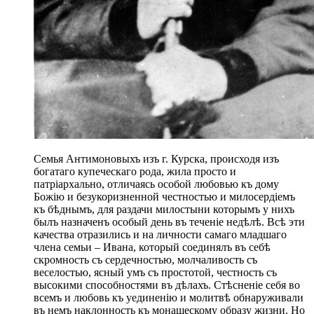
Семья Антимоновыхъ изъ г. Курска, происходя изъ
богатаго купеческаго рода, жила просто и
патріархально, отличаясь особой любовью къ дому
Божію и безукоризненной честностью и милосердіемъ
къ бѣднымъ, для раздачи милостыни которымъ у нихъ
былъ назначенъ особый день въ теченіе недѣлѣ. Всѣ эти
качества отразились и на личности самаго младшаго
члена семьи – Ивана, который соединялъ въ себѣ
скромность съ сердечностью, молчаливость съ
веселостью, ясный умъ съ простотой, честность съ
высокими способностями въ дѣлахъ. Стѣсненіе себя во
всемъ и любовь къ уединенію и молитвѣ обнаруживали
въ немъ наклонность къ монашескому образу жизни. Но