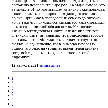
келлія преп. Анатолія, былъ почти всегда открытъ и
постоянно переполненъ народомъ. Нерѣдко бывало, что
въ монастырѣ полное затишье, не видно даже монаховъ,
а около храма много народа, ожидающаго очереди
пріема. Принималъ преподобный обычно до глубокой
ночи, такъ что приходилось удивляться, какъ справлялся
онъ со своей тяжелой обязанностью. Изъ воспоминаній
Елены Александровны Нилусъ, близко знавшей весь
оптинскій бытъ, мы узнаемъ, что преподобный вообще
не спалъ, всего себя отдавая молитвамъ и служенію
людямъ. И единственно, когда онъ себѣ позволялъ
отдыхъ, это было на утрени во время чтенія каѳизмъ,
когда всѣ садились, – тогда онъ позволялъ себѣ
вздремнуть.
12 августа 2021
читать далее
«
1
2
3
4
5
»