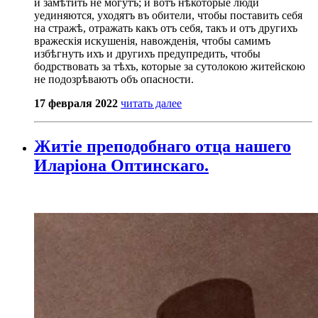
и замѣтить не могутъ; и вотъ нѣкоторые люди
уединяются, уходятъ въ обители, чтобы поставить себя
на стражѣ, отражать какъ отъ себя, такъ и отъ другихъ
вражескія искушенія, навожденія, чтобы самимъ
избѣгнуть ихъ и другихъ предупредить, чтобы
бодрствовать за тѣхъ, которые за сутолокою житейскою
не подозрѣваютъ объ опасности.
17 февраля 2022
читать далее
Житіе преподобнаго отца нашего
Иларіона Оптинскаго.