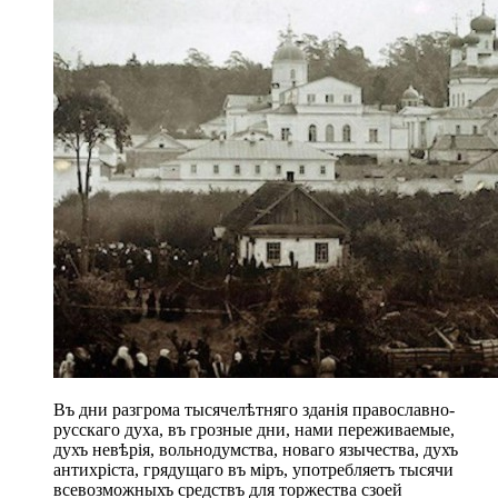
Въ дни разгрома тысячелѣтняго зданія православно-
русскаго духа, въ грозные дни, нами переживаемые,
духъ невѣрія, вольнодумства, новаго язычества, духъ
антихріста, грядущаго въ міръ, употребляетъ тысячи
всевозможныхъ средствъ для торжества сзоей