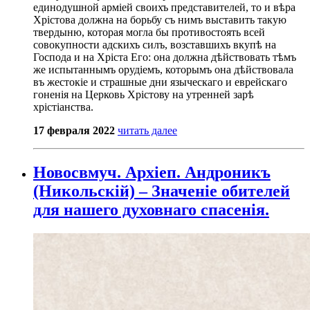
единодушной арміей своихъ представителей, то и вѣра
Хрістова должна на борьбу съ нимъ выставить такую
твердыню, которая могла бы противостоять всей
совокупности адскихъ силъ, возставшихъ вкупѣ на
Господа и на Хріста Его: она должна дѣйствовать тѣмъ
же испытаннымъ орудіемъ, которымъ она дѣйствовала
въ жестокіе и страшные дни языческаго и еврейскаго
гоненія на Церковь Хрістову на утренней зарѣ
хрістіанства.
17 февраля 2022
читать далее
Новосвмуч. Архіеп. Андроникъ
(Никольскій) – Значеніе обителей
для нашего духовнаго спасенія.