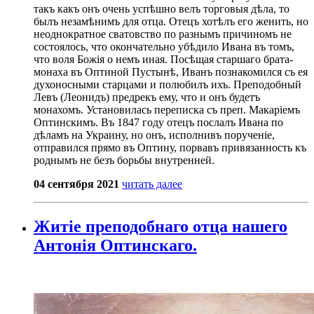
такъ какъ онъ очень успѣшно велъ торговыя дѣла, то
былъ незамѣнимъ для отца. Отецъ хотѣлъ его женить, но
неоднократное сватовство по разнымъ причиномъ не
состоялось, что окончательно убѣдило Ивана въ томъ,
что воля Божія о немъ иная. Посѣщая старшаго брата-
монаха въ Оптиной Пустынѣ, Иванъ познакомился съ ея
духоносными старцами и полюбилъ ихъ. Преподобный
Левъ (Леонидъ) предрекъ ему, что и онъ будетъ
монахомъ. Установилась переписка съ преп. Макаріемъ
Оптинскимъ. Въ 1847 году отецъ послалъ Ивана по
дѣламъ на Украину, но онъ, исполнивъ порученіе,
отправился прямо въ Оптину, порвавъ привязанность къ
роднымъ не безъ борьбы внутренней.
04 сентября 2021
читать далее
Житіе преподобнаго отца нашего
Антонія Оптинскаго.