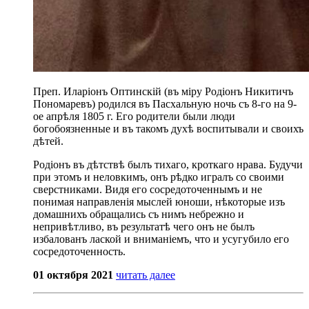
Преп. Иларіонъ Оптинскій (въ міру Родіонъ Никитичъ
Пономаревъ) родился въ Пасхальную ночь съ 8-го на 9-
ое апрѣля 1805 г. Его родители были люди
богобоязненные и въ такомъ духѣ воспитывали и своихъ
дѣтей.
Родіонъ въ дѣтствѣ былъ тихаго, кроткаго нрава. Будучи
при этомъ и неловкимъ, онъ рѣдко игралъ со своими
сверстниками. Видя его сосредоточеннымъ и не
понимая направленія мыслей юноши, нѣкоторые изъ
домашнихъ обращались съ нимъ небрежно и
непривѣтливо, въ результатѣ чего онъ не былъ
избалованъ лаской и вниманіемъ, что и усугубило его
сосредоточенность.
01 октября 2021
читать далее