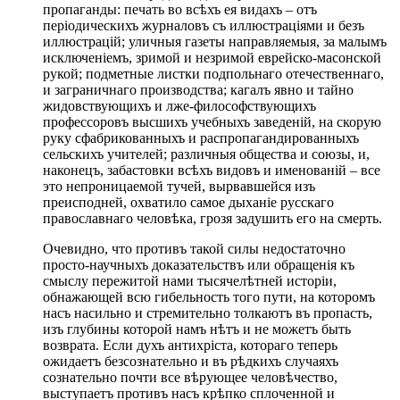
пропаганды: печать во всѣхъ ея видахъ – отъ
періодическихъ журналовъ съ иллюстраціями и безъ
иллюстрацій; уличныя газеты направляемыя, за малымъ
исключеніемъ, зримой и незримой еврейско-масонской
рукой; подметные листки подпольнаго отечественнаго,
и заграничнаго производства; кагалъ явно и тайно
жидовствующихъ и лже-философствующихъ
профессоровъ высшихъ учебныхъ заведеній, на скорую
руку сфабрикованныхъ и распропагандированныхъ
сельскихъ учителей; различныя общества и союзы, и,
наконецъ, забастовки всѣхъ видовъ и именованій – все
это непроницаемой тучей, вырвавшейся изъ
преисподней, охватило самое дыханіе русскаго
православнаго человѣка, грозя задушить его на смерть.
Очевидно, что противъ такой силы недостаточно
просто-научныхъ доказательствъ или обращенія къ
смыслу пережитой нами тысячелѣтней исторіи,
обнажающей всю гибельность того пути, на которомъ
насъ насильно и стремительно толкаютъ въ пропасть,
изъ глубины которой намъ нѣтъ и не можетъ быть
возврата. Если духъ антихріста, котораго теперь
ожидаетъ безсознательно и въ рѣдкихъ случаяхъ
сознательно почти все вѣрующее человѣчество,
выступаетъ противъ насъ крѣпко сплоченной и