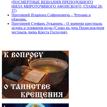
(ПОСМЕРТНЫЕ ВЕЩАНИЯ ПРЕПОДОБНОГО
НИЛА МИРОТОЧИВОГО АФОНСКОГО, ГЛАВЫ 28-
37)
Протоіерей Иларіонъ Софроновичъ – Чтецамъ и
пѣвцамъ.
Протоіерей Стефанъ Луканинъ – О значеніи крестныхъ
ходовъ и освященія воды (Слово въ день Происхожденія
честныхъ древъ Креста Господня).