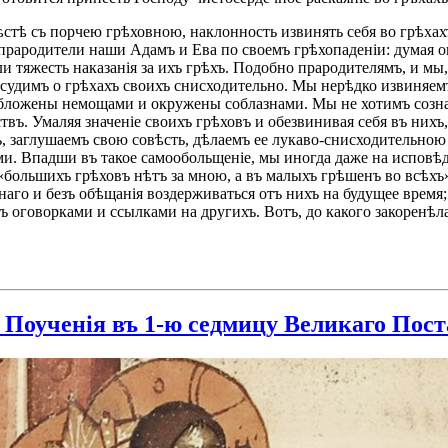
тѣ съ порчею грѣховною, наклонность извинять себя во грѣхахъ,
рародители наши Адамъ и Ева по своемъ грѣхопаденіи: думая оп
ли тяжесть наказанія за ихъ грѣхъ. Подобно прародителямъ, и м
удимъ о грѣхахъ своихъ снисходительно. Мы нерѣдко извиняемъ 
обложены немощами и окружены соблазнами. Мы не хотимъ созна
твъ. Умаляя значеніе своихъ грѣховъ и обезвинивая себя въ нихъ
заглушаемъ свою совѣсть, дѣлаемъ ее лукаво-снисходительною к
. Впадши въ такое самообольщеніе, мы иногда даже на исповѣди
 «большихъ грѣховъ нѣтъ за мною, а въ малыхъ грѣшенъ во всѣхъ
чнаго и безъ обѣщанія воздерживаться отъ нихъ на будущее время
 съ оговорками и ссылками на другихъ. Вотъ, до какого закоренѣ
Поученія въ 1-ю седмицу Великаго Поста (