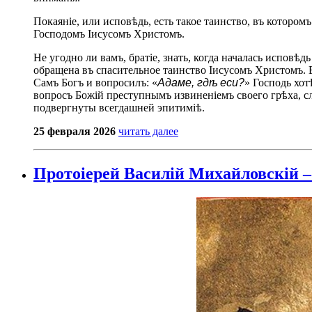
Покаяніе, или исповѣдь, есть такое таинство, въ которо
Господомъ Іисусомъ Христомъ.
Не угодно ли вамъ, братіе, знать, когда началась исповѣд
обращена въ спасительное таинство Іисусомъ Христомъ.
Самъ Богъ и вопросилъ: «
Адаме, гдѣ еси?
» Господь хот
вопросъ Божій преступнымъ извиненіемъ своего грѣха, сл
подвергнуты всегдашней эпитиміѣ.
25 февраля 2026
читать далее
Протоіерей Василій Михайловскій – 