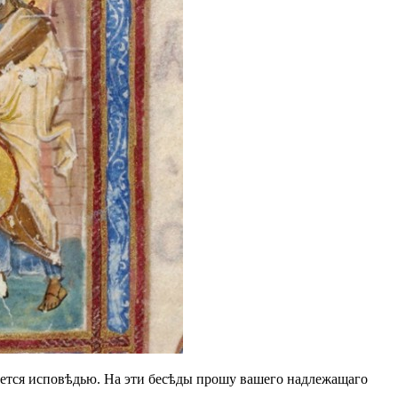
вается исповѣдью. На эти бесѣды прошу вашего надлежащаго