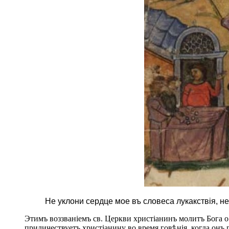
Не уклони сердце мое въ словеса лукакствія, н
Этимъ воззваніемъ св. Церкви христіанинъ молитъ Бога о
приличествуетъ христіанину во время говѣнія, когда онъ 