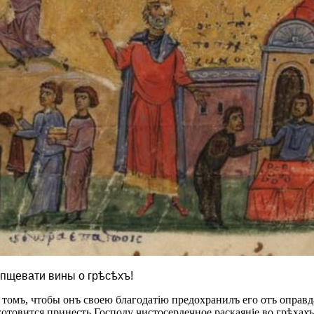
епщевати вины о грѣсѣхъ!
 томъ, чтобы онъ своею благодатію предохранилъ его отъ оправда
готовится принесть Господу чистосердечное раскаяніе во грѣхахъ