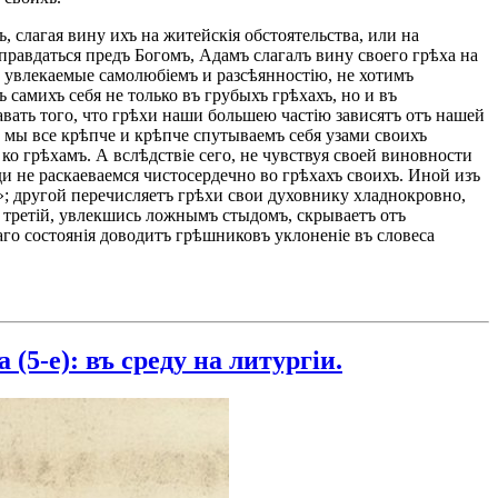
 слагая вину ихъ на житейскія обстоятельства, или на
равдаться предъ Богомъ, Адамъ слагалъ вину своего грѣха на
ы, увлекаемые самолюбіемъ и разсѣянностію, не хотимъ
самихъ себя не только въ грубыхъ грѣхахъ, но и въ
вать того, что грѣхи наши большею частію зависятъ отъ нашей
, мы все крѣпче и крѣпче спутываемъ себя узами своихъ
о грѣхамъ. А вслѣдствіе сего, не чувствуя своей виновности
 не раскаеваемся чистосердечно во грѣхахъ своихъ. Иной изъ
»; другой перечисляетъ грѣхи свои духовнику хладнокровно,
; третій, увлекшись ложнымъ стыдомъ, скрываетъ отъ
лаго состоянія доводитъ грѣшниковъ уклоненіе въ словеса
5-е): въ среду на литургіи.