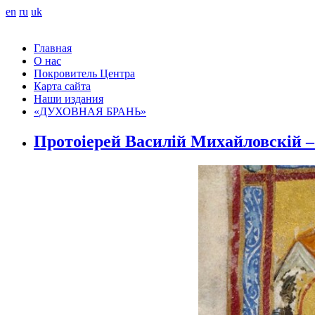
en
ru
uk
Главная
О нас
Покровитель Центра
Карта сайта
Наши издания
«ДУХОВНАЯ БРАНЬ»
Протоіерей Василій Михайловскій – 