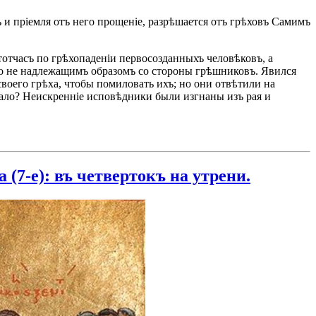
ъ и пріемля отъ него прощеніе, разрѣшается отъ грѣховъ Самимъ
ь тотчасъ по грѣхопаденіи первосозданныхъ человѣковъ, а
ко не надлежащимъ образомъ со стороны грѣшниковъ. Явился
воего грѣха, чтобы помиловать ихъ; но они отвѣтили на
овало? Неискренніе исповѣдники были изгнаны изъ рая и
(7-е): въ четвертокъ на утрени.