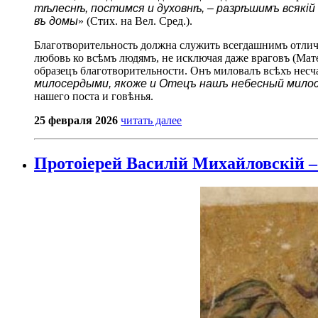
тѣлеснѣ, постимся и духовнѣ, – разрѣшимъ всякій 
въ домы
» (Стих. на Вел. Сред.).
Благотворительность должна служить всегдашнимъ отлич
любовь ко всѣмъ людямъ, не исключая даже враговъ (Матѳ
образецъ благотворительности. Онъ миловалъ всѣхъ нес
милосердыми, якоже и Отецъ нашъ небесный мило
нашего поста и говѣнья.
25 февраля 2026
читать далее
Протоіерей Василій Михайловскій – 