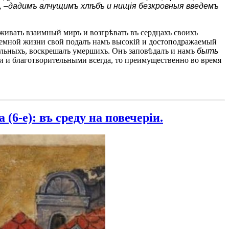
ъ, –дадимъ алчущимъ хлѣбъ и нищія безкровныя введемъ
живать взаимный миръ и возгрѣвать въ сердцахъ своихъ
ъ земной жизни свой подалъ намъ высокій и достоподражаемый
ольныхъ, воскрешалъ умершихъ. Онъ заповѣдалъ и намъ
быть
и и благотворительными всегда, то преимущественно во время
6-е): въ среду на повечеріи.