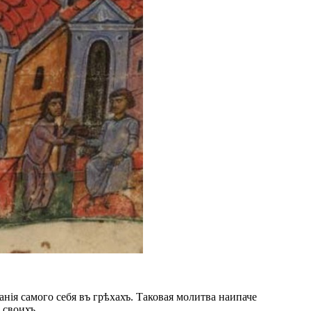
нія самого себя въ грѣхахъ. Таковая молитва наипаче
 своихъ.