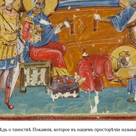
ѣдъ о таинствѣ Покаянія, которое въ нашемъ просторѣчіи назы