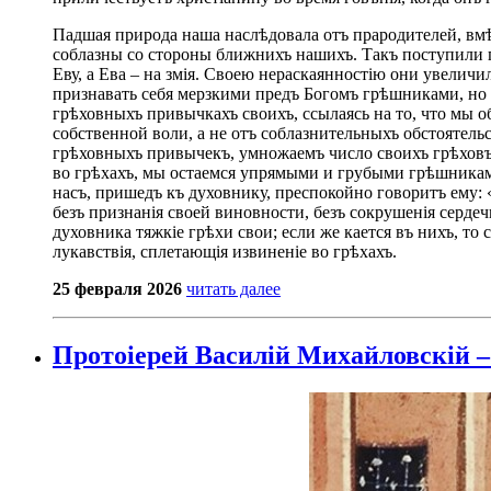
Падшая природа наша наслѣдовала отъ прародителей, вмѣс
соблазны со стороны ближнихъ нашихъ. Такъ поступили п
Еву, а Ева – на змія. Своею нераскаянностію они увеличи
признавать себя мерзкими предъ Богомъ грѣшниками, но с
грѣховныхъ привычкахъ своихъ, ссылаясь на то, что мы 
собственной воли, а не отъ соблазнительныхъ обстоятельс
грѣховныхъ привычекъ, умножаемъ число своихъ грѣховъ, 
во грѣхахъ, мы остаемся упрямыми и грубыми грѣшниками
насъ, пришедъ къ духовнику, преспокойно говоритъ ему:
безъ признанія своей виновности, безъ сокрушенія серде
духовника тяжкіе грѣхи свои; если же кается въ нихъ, то
лукавствія, сплетающія извиненіе во грѣхахъ.
25 февраля 2026
читать далее
Протоіерей Василій Михайловскій – 