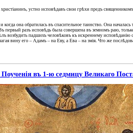
мъ христіанинъ, устно исповѣдавъ свои грѣхи предъ священником
ь и когда она обратилась въ спасительное таинство. Она началас
 Въ первый разъ исповѣдь была совершена въ земномъ раю, толь
ѣлъ возбудить падшихъ человѣковъ къ искреннему исповѣданію с
агая вину его – Адамъ – на Еву, а Ева – на змія. Что же послѣд
Поученія въ 1-ю седмицу Великаго Поста 