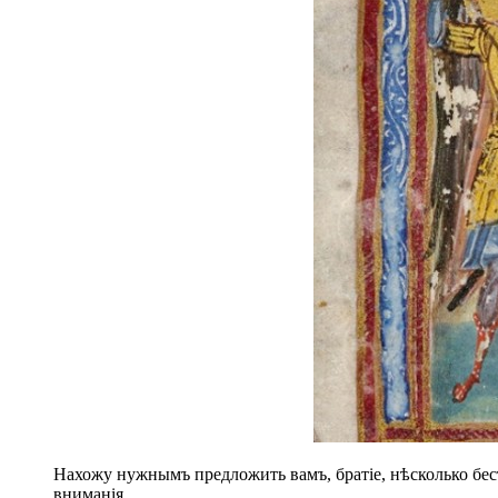
Нахожу нужнымъ предложить вамъ, братіе, нѣсколько бес
вниманія.