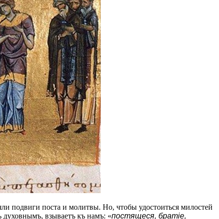
ъяли подвиги поста и молитвы. Но, чтобы удостоиться милостей
ъ духовнымъ, взываетъ къ намъ: «
постящеся, братіе,