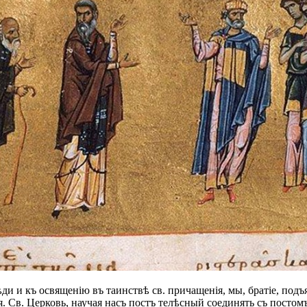
ѣди и къ освященію въ таинствѣ св. причащенія, мы, братіе, под
. Св. Церковь, научая насъ постъ телѣсный соединять съ постом