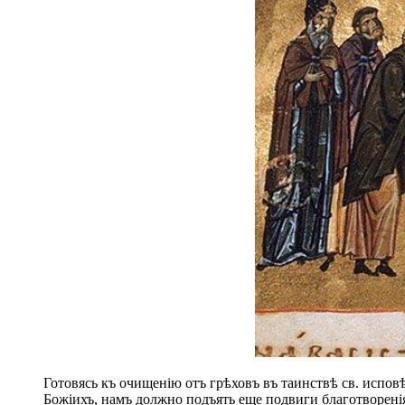
Готовясь къ очищенію отъ грѣховъ въ таинствѣ св. испов
Божіихъ, намъ должно подъять еще подвиги благотворенія