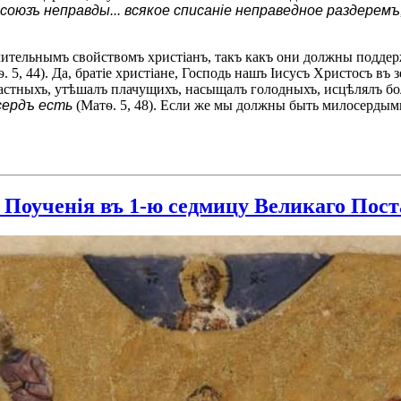
союзъ неправды... всякое списаніе неправедное раздерем
ительнымъ свойствомъ христіанъ, такъ какъ они должны поддер
. 5, 44). Да, братіе христіане, Господь нашъ Іисусъ Христосъ в
частныхъ, утѣшалъ плачущихъ, насыщалъ голодныхъ, исцѣлялъ б
сердъ есть
(Матѳ. 5, 48). Если же мы должны быть милосердым
Поученія въ 1-ю седмицу Великаго Поста (