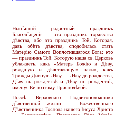
Нынѣшній радостный праздникъ
Благовѣщенія — это праздникъ торжества
дѣвства, ибо это праздникъ Той, Которая,
давъ обѣтъ дѣвства, сподобилась стать
Матерію Самого Воплотившагося Бога; это
— праздникъ Той, Которую наша св. Церковь
ублажаеть, какъ «Матерь Божію и Дѣву,
рождшую и дѣвствующую паки», какъ
Трижды Дивную Дѣву — Дѣву до рождества,
Дѣву въ рождествѣ и Дѣву по рождествѣ,
именуя Ее поэтому Приснодѣвой.
Послѣ Верховнаго Подвигоположника
дѣвственной жизни — Божественнаго
Дѣвственника Господа нашего Іисуса Христа
— Богочеловѣка, Пречистая Дѣва Марія,