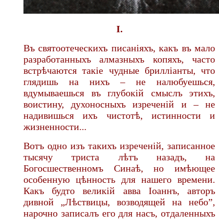
I.
Въ святоотеческихъ писаніяхъ, какъ въ мало
разработанныхъ ал­мазныхъ копяхъ, часто
встрѣчаются такіе чудные брилліанты, что
гля­дишь на нихъ – не налюбуешься,
вдумываешься въ глубокій смыслъ этихъ,
воистину, духоносныхъ изре­ченій и – не
надивишься ихъ чисто­тѣ, истинности и
жизненности...
Вотъ одно изъ такихъ изреченій, записанное
тысячу триста лѣтъ на­задъ, на
Богоcшественномъ Синаѣ, но имѣющее
особенную цѣнность для нашего времени.
Какъ будто великій авва Іоаннъ, авторъ
дивной „Лѣствицы, возводящей на небо”,
нарочно записалъ его для насъ, отдаленныхъ