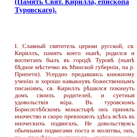
(Память Свят. Кирилла, епископа
Туровскаго).
I. Славный святитель церкви русской, св.
Кириллъ, память коего нынѣ, родился и
воспитанъ былъ въ городѣ Туровѣ (нынѣ
бѣдное мѣстечко въ Минской губерніи, на р.
Припети). Усердно предавшись книжному
ученію и хорошо навыкнувъ божественнымъ
писаніямъ, св. Кириллъ рѣшился покинуть
домъ своихъ родителей, и суетныя
удовольствія міра. Въ туровскомъ
Борисоглѣбскомъ монастырѣ онъ принялъ
иночество и скоро превзошелъ здѣсь всѣхъ въ
иноческихъ подвигахъ. Не довольствуясь
обычными подвигами поста и молитвы, онъ,