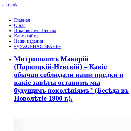
en
ru
uk
Главная
О нас
Покровитель Центра
Карта сайта
Наши издания
«ДУХОВНАЯ БРАНЬ»
Митрополитъ Макарій
(Парвицкій-Невскій) – Какіе
обычаи соблюдали наши предки и
какіе завѣты оставимъ мы
будущимъ поколѣніямъ? (Бесѣда въ
Новолѣтіе 1900 г.).