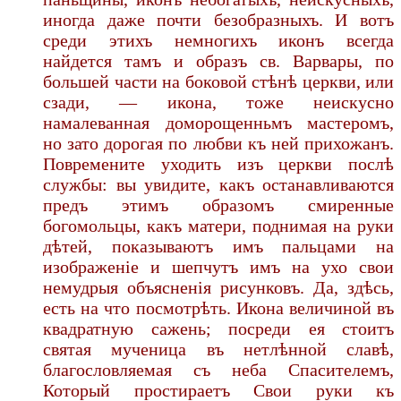
иногда даже почти безобразныхъ. И вотъ
среди этихъ немногихъ иконъ всегда
найдется тамъ и образъ св. Варвары, по
большей части на боковой стѣнѣ церкви, или
сзади, — икона, тоже неискусно
намалеванная доморощенньмъ мастеромъ,
но зато дорогая по любви къ ней прихожанъ.
Повремените уходить изъ церкви послѣ
службы: вы увидите, какъ останавливаются
предъ этимъ образомъ смиренные
богомольцы, какъ матери, поднимая на руки
дѣтей, показываютъ имъ пальцами на
изображеніе и шепчутъ имъ на ухо свои
немудрыя объясненія рисунковъ. Да, здѣсь,
есть на что посмотрѣть. Икона величиной въ
квадратную сажень; посреди ея стоитъ
святая мученица въ нетлѣнной славѣ,
благословляемая съ неба Спасителемъ,
Который простираетъ Свои руки къ