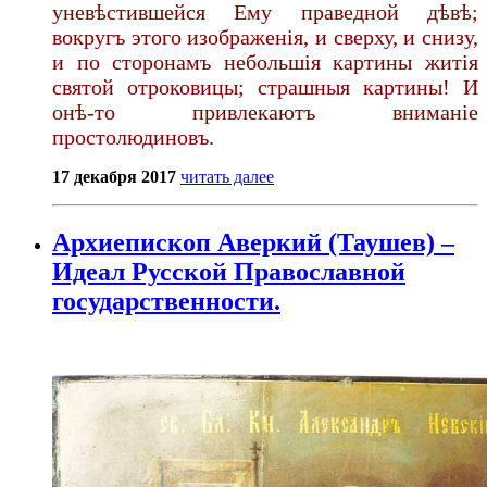
уневѣстившейся Ему праведной дѣвѣ;
вокругъ этого изображенія, и сверху, и снизу,
и по сторонамъ небольшія картины житія
святой отроковицы; страшныя картины! И
онѣ-то привлекаютъ вниманіе
простолюдиновъ.
17 декабря 2017
читать далее
Архиепископ Аверкий (Таушев) –
Идеал Русской Православной
государственности.