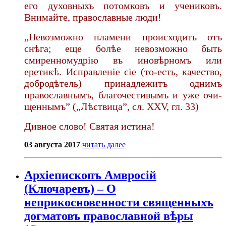
его духовныхъ потом­ковъ и учениковъ.
Внимайте, пра­вославные люди!
„Невозможно пламени происходить отъ
снѣга; еще болѣе невоз­можно быть
смиренномудрію въ ино­вѣрномъ или
еретикѣ. Исправленіе сіе (то-есть, качество,
добродѣтель) принадлежитъ однимъ
православ­нымъ, благочестивымъ и уже очи­
щеннымъ” („Лѣствица”, сл. XXV, гл. 33)
Дивное слово! Святая истина!
03 августа 2017
читать далее
Архіепископъ Амвросій
(Ключаревъ) – О
неприкосновенности священныхъ
догматовъ православной вѣры