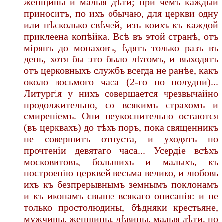
женщины и малыя дѣти; при чемъ каждый
приноситъ, по ихъ обычаю, для церкви одну
или нѣсколько свѣчей, изъ коихъ къ каждой
приклеена копѣйка. Всѣ въ этой странѣ, отъ
мірянъ до монаховъ, ѣдятъ только разъ въ
день, хотя бы это было лѣтомъ, и выходятъ
отъ церковныхъ службъ всегда не ранѣе, какъ
около восьмого часа (2-го по полудни)...
Литургія у нихъ совершается чрезвычайно
продолжительно, со всякимъ страхомъ и
смиреніемъ. Они неукоснительно остаются
(въ церквахъ) до тѣхъ поръ, пока священникъ
не совершитъ отпуста, и уходятъ по
прочтеніи девятаго часа... Усердіе всѣхъ
московитовъ, большихъ и малыхъ, къ
построенію церквей весьма велико, и любовь
ихъ къ безпрерывнымъ земнымъ поклонамъ
и къ иконамъ свыше всякаго описанія: и не
только простолюдины, бѣдняки крестьяне,
мужчины, женщины, дѣвицы, малыя дѣти, но