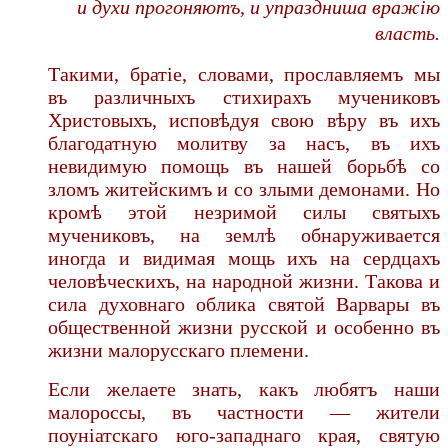
и духи прогоняютъ,
и упраздниша вражію
власть.
Такими, братіе, словами, прославляемъ мы
въ различныхъ стихирахъ мучениковъ
Христовыхъ, исповѣдуя свою вѣру въ ихъ
благодатную молитву за насъ, въ ихъ
невидимую помощь въ нашей борьбѣ со
зломъ житейскимъ и со злыми демонами. Но
кромѣ этой незримой силы святыхъ
мучениковъ, на землѣ обнаруживается
иногда и видимая мощь ихъ на сердцахъ
человѣческихъ, на народной жизни. Такова и
сила духовнаго облика святой Варвары въ
общественной жизни русской и особенно въ
жизни малорусскаго племени.
Если желаете знать, какъ любятъ наши
малороссы, въ частности — жители
поуніатскаго юго-западнаго края, святую