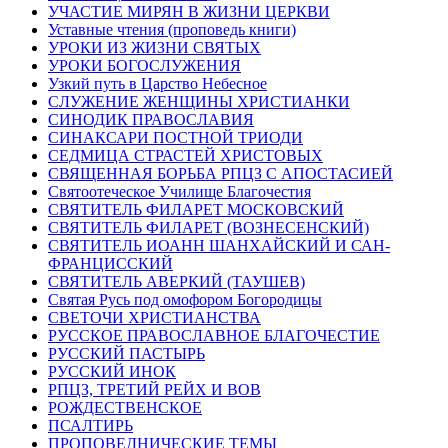
УЧАСТИЕ МИРЯН В ЖИЗНИ ЦЕРКВИ
Уставные чтения (проповедь книги)
УРОКИ ИЗ ЖИЗНИ СВЯТЫХ
УРОКИ БОГОСЛУЖЕНИЯ
Узкий путь в Царство Небесное
СЛУЖЕНИЕ ЖЕНЩИНЫ ХРИСТИАНКИ
СИНОДИК ПРАВОСЛАВИЯ
СИНАКСАРИ ПОСТНОЙ ТРИОДИ
СЕДМИЦА СТРАСТЕЙ ХРИСТОВЫХ
СВЯЩЕННАЯ БОРЬБА РПЦЗ С АПОСТАСИЕЙ
Святоотеческое Училище Благочестия
СВЯТИТЕЛЬ ФИЛАРЕТ МОСКОВСКИЙ
СВЯТИТЕЛЬ ФИЛАРЕТ (ВОЗНЕСЕНСКИЙ)
СВЯТИТЕЛЬ ИОАНН ШАНХАЙСКИЙ И САН-
ФРАНЦИССКИЙ
СВЯТИТЕЛЬ АВЕРКИЙ (ТАУШЕВ)
Святая Русь под омофором Богородицы
СВЕТОЧИ ХРИСТИАНСТВА
РУССКОЕ ПРАВОСЛАВНОЕ БЛАГОЧЕСТИЕ
РУССКИЙ ПАСТЫРЬ
РУССКИЙ ИНОК
РПЦЗ, ТРЕТИЙ РЕЙХ И ВОВ
РОЖДЕСТВЕНСКОЕ
ПСАЛТИРЬ
ПРОПОВЕДНИЧЕСКИЕ ТЕМЫ