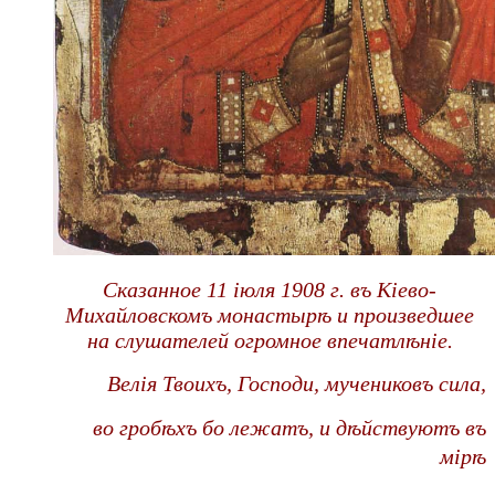
Сказанное 11 іюля 1908 г. въ Кіево-
Михайловскомъ монастырѣ и произведшее
на слушателей огромное впечатлѣніе.
Велія Твоихъ, Господи, мучениковъ сила,
во гробѣхъ бо лежатъ,
и дѣйствуютъ въ
мірѣ