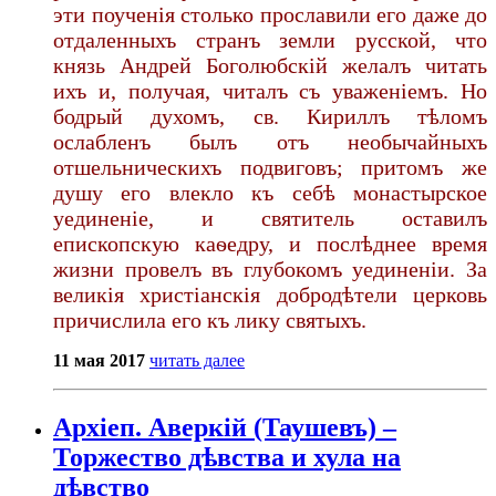
эти поученія столько прославили его даже до
отдаленныхъ странъ земли русской, что
князь Андрей Боголюбскій желалъ читать
ихъ и, получая, читалъ съ уваженіемъ. Но
бодрый духомъ, св. Кириллъ тѣломъ
ослабленъ былъ отъ необычайныхъ
отшельническихъ подвиговъ; притомъ же
душу его влекло къ себѣ монастырское
уединеніе, и святитель оставилъ
епископскую каѳедру, и послѣднее время
жизни провелъ въ глубокомъ уединеніи. За
великія христіанскія добродѣтели церковь
причислила его къ лику святыхъ.
11 мая 2017
читать далее
Архіеп. Аверкій (Таушевъ) –
Торжество дѣвства и хула на
дѣвство