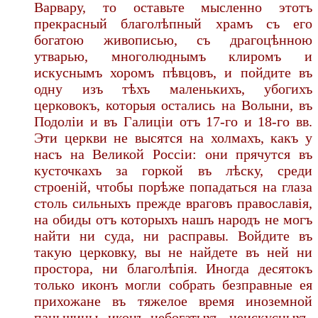
Варвару, то оставьте мысленно этотъ
прекрасный благолѣпный храмъ съ его
богатою живописью, съ драгоцѣнною
утварью, многолюднымъ клиромъ и
искуснымъ хоромъ пѣвцовъ, и пойдите въ
одну изъ тѣхъ маленькихъ, убогихъ
церковокъ, которыя остались на Волыни, въ
Подоліи и въ Галиціи отъ 17-го и 18-го вв.
Эти церкви не высятся на холмахъ, какъ у
насъ на Великой Россіи: они прячутся въ
кусточкахъ за горкой въ лѣску, среди
строеній, чтобы порѣже попадаться на глаза
столь сильныхъ прежде враговъ православія,
на обиды отъ которыхъ нашъ народъ не могъ
найти ни суда, ни расправы. Войдите въ
такую церковку, вы не найдете въ ней ни
простора, ни благолѣпія. Иногда десятокъ
только иконъ могли собрать безправные ея
прихожане въ тяжелое время иноземной
паньщины, иконъ небогатыхъ, неискусныхъ,