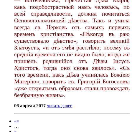
какъ подобострастный намъ человѣкъ, по
всей справедливости, должна почитаться
Основоположницей дѣвства. Такъ и учила
всегда св. Церковь отъ самыхъ первыхъ
временъ христіанства. «Нѣкогда въ раю
существовало дѣвство», говоритъ великій
Златоустъ, «и отъ змѣя растлѣло; посему въ
среднія времена его не видно было; когда же
пришелъ родившійся отъ Дѣвы Іисусъ
Христосъ, тогда оно снова явилось». «Съ
того времени, какъ Дѣва учинилась Божіею
Матерію», говоритъ св. Григорій Богословъ,
«уже открытымъ образомъ стали провождать
безбрачную жизнь».
06 апреля 2017
читать далее
««
…
«