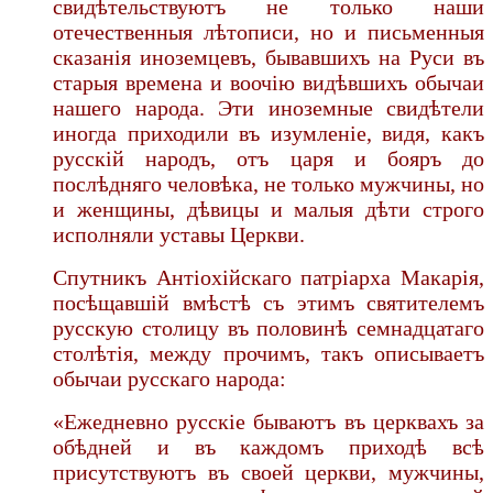
свидѣтельствуютъ не только наши
отечественныя лѣтописи, но и письменныя
сказанія иноземцевъ, бывавшихъ на Руси въ
старыя времена и воочію видѣвшихъ обычаи
нашего народа. Эти иноземные свидѣтели
иногда приходили въ изумленіе, видя, какъ
русскій народъ, отъ царя и бояръ до
послѣдняго человѣка, не только мужчины, но
и женщины, дѣвицы и малыя дѣти строго
исполняли уставы Церкви.
Спутникъ Антіохійскаго патріарха Макарія,
посѣщавшій вмѣстѣ съ этимъ святителемъ
русскую столицу въ половинѣ семнадцатаго
столѣтія, между прочимъ, такъ описываетъ
обычаи русскаго народа:
«Ежедневно русскіе бываютъ въ церквахъ за
обѣдней и въ каждомъ приходѣ всѣ
присутствуютъ въ своей церкви, мужчины,