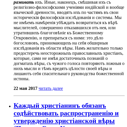
развивать
ихъ. Иные, наконецъ, смѣшивая ихъ съ
религіозно-философскими ученіями индійской и вообще
языческой древности, вводятъ ихъ по частямъ въ свои
историческія философскія изслѣдованія и системы. Мы
не имѣемъ намѣренія убѣждать возвратиться къ вѣрѣ
мыслителей, совершенно отказавшихся отъ нея, или
утратившихъ благоговѣніе къ Божественному
Откровенію, и препираться съ ними: это дѣло
богослововъ, принимающихъ на себя обширныя
изслѣдованія въ области вѣры. Намъ желательно только
предостеречь неосторожныхъ православныхъ христіанъ,
которые, сами не имѣя достаточныхъ познаній о
догматахъ вѣры, съ чужого голоса повторяютъ ложныя о
нихъ мысли и тѣмъ вредятъ цѣлости своей вѣры и
лишаютъ себя спасительнаго руководства божественной
истины.
22 мая 2017
читать далее
Каждый христіанинъ обязанъ
содѣйствовать распространенію и
утвержденію христіанской вѣры