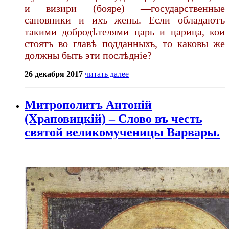
и визири (бояре) —государственные
сановники и ихъ жены. Если обладаютъ
такими добродѣтелями царь и царица, кои
стоятъ во главѣ подданныхъ, то каковы же
должны быть эти послѣдніе?
26 декабря 2017
читать далее
Митрополитъ Антоній
(Храповицкій) – Слово въ честь
святой великомученицы Варвары.