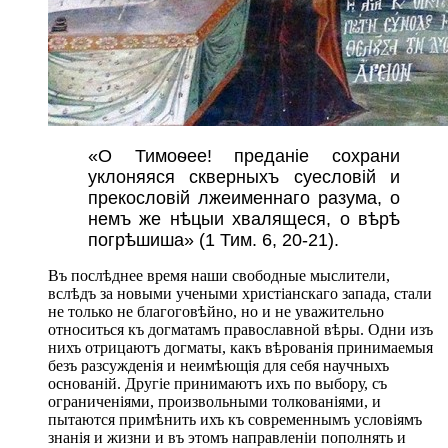
«О Тимоѳее! преданіе сохрани
уклоняяся скверныхъ суесловій и
прекословій лжеименнаго разума, о
немъ же нѣцыи хвалящеся, о вѣрѣ
погрѣшиша» (1 Тим. 6, 20-21).
Въ послѣднее время наши свободные мыслители,
вслѣдъ за новыми учеными христіанскаго запада, стали
не только не благоговѣйно, но и не уважительно
относиться къ догматамъ православной вѣры. Одни изъ
нихъ отрицаютъ догматы, какъ вѣрованія принимаемыя
безъ разсужденія и неимѣющія для себя научныхъ
основаній. Другіе принимаютъ ихъ по выбору, съ
ограниченіями, произвольными толкованіями, и
пытаются примѣнить ихъ къ современнымъ условіямъ
знанія и жизни и въ этомъ направленіи пополнять и