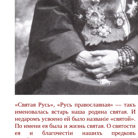
«Святая Русь», «Русь православная» — такъ
именовалась встарь наша родина святая. И
недаромъ усвоено ей было названіе «святой».
По имени ея была и жизнь святая. О святости
ея и благочестіи нашихъ предковъ