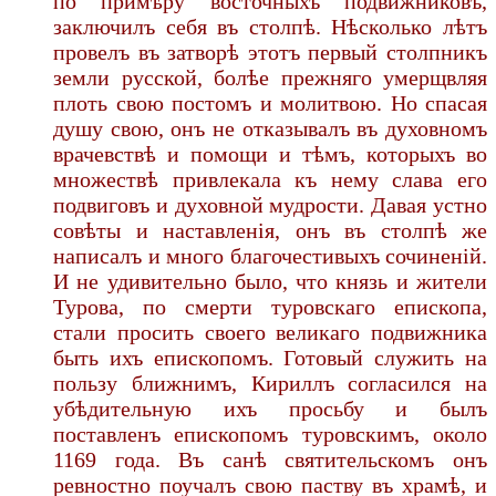
по примѣру восточныхъ подвижниковъ,
заключилъ себя въ столпѣ. Нѣсколько лѣтъ
провелъ въ затворѣ этотъ первый столпникъ
земли русской, болѣе прежняго умерщвляя
плоть свою постомъ и молитвою. Но спасая
душу свою, онъ не отказывалъ въ духовномъ
врачевствѣ и помощи и тѣмъ, которыхъ во
множествѣ привлекала къ нему слава его
подвиговъ и духовной мудрости. Давая устно
совѣты и наставленія, онъ въ столпѣ же
написалъ и много благочестивыхъ сочиненій.
И не удивительно было, что князь и жители
Турова, по смерти туровскаго епископа,
стали просить своего великаго подвижника
быть ихъ епископомъ. Готовый служить на
пользу ближнимъ, Кириллъ согласился на
убѣдительную ихъ просьбу и былъ
поставленъ епископомъ туровскимъ, около
1169 года. Въ санѣ святительскомъ онъ
ревностно поучалъ свою паству въ храмѣ, и