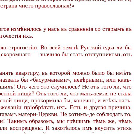
 страна чисто православная!»
огое измѣнилось у насъ въ сравненія со старымъ къ
очестія ихъ.
ою строгостію. Во всей землѣ Русской едва ли бы
 скоромнаго — значило бы стать отступникомъ отъ
нанять квартиру, въ которой можно было бы имѣть
 назвалъ бы «басурманами», невѣрными, или какъ-
ихъ! Отъ чего это случилось? Не отъ того ли, что
стной пищи? Отъ того ли, что мать-земля не стала
сной пищи, прокормила бы, конечно, и всѣхъ насъ.
желаніи пріобрѣтать ихъ. Есть и другая причина,
ставамъ матери-Церкви. Не хотимъ-де соблюдать то,
ьми! Такимъ образомъ, мы грѣшимъ тѣмъ же, чѣмъ
ыли воспрещены. И захотѣлось имъ вкусить этихъ