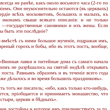
всегда не ранѣе, какъ около восьмого часа (2-го по
ніемъ. Они неукоснительно остаются (въ церквахъ)
сердіе всѣхъ московитовъ, большихъ и малыхъ, къ
 иконамъ свыше всякаго описанія: и не только
) —государственные сановники и ихъ жены. Если
ы быть эти послѣдніе?
 —вмѣстѣ съ ними большое мученіе, подражая имъ,
реный горохъ и бобы, ибо въ этотъ постъ, вообще,
 «Винныя лавки и питейные дома съ самаго начала
азомъ не разрѣшалось на святой недѣлѣ открывать
 поста. Равнымъ образомъ и въ теченіе всего года
же дѣлалось и во время большихъ праздниковъ».
 тотъ же писатель; «ибо, какъ только кто-нибудь,
ется, пріобщается и принимаетъ монашество, что
астыри, церкви и бѣдныхъ».
они достойны и которое имъ приличествуетъ за то,