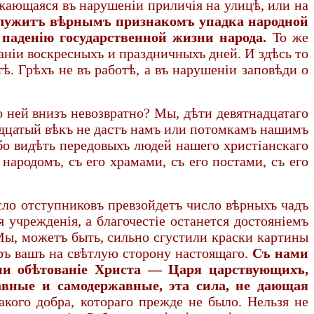
ажающаяся въ нарушеніи приличія на улицѣ, или на
служитъ вѣрнымъ признакомъ упадка народной
паденію государственной жизни народа.
То же
аніи воскресныхъ и праздничныхъ дней. И здѣсь то
тѣ. Грѣхъ не въ работѣ, а въ нарушеніи заповѣди о
 ней внизъ невозвратно? Мы, дѣти девятнадцатаго
вадцатый вѣкъ не дастъ намъ или потомкамъ нашимъ
бо видѣть передовыхъ людей нашего христіанскаго
родомъ, съ его храмами, съ его постами, съ его
сло отступниковъ превзойдетъ число вѣрныхъ чадъ
 учрежденія, а благочестіе останется достояніемъ
 Мы, можетъ быть, сильно сгустили краски картины
ръ вашъ на свѣтлую сторону настоящаго.
Съ нами
ми обѣтованіе Христа — Царя царствующихъ,
вные и самодержавные, эта сила, не дающая
акого добра, котораго прежде не было. Нельзя не