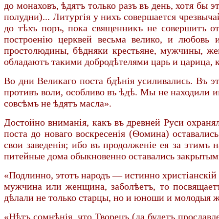
до монаховъ, ѣдятъ только разъ въ день, хотя бы э
полудни)... Литургія у нихъ совершается чрезвыч
до тѣхъ поръ, пока священникъ не совершитъ отп
построенію церквей весьма велико, и любовь 
простолюдины, бѣдняки крестьяне, мужчины, же
обладаютъ такими добродѣтелями царь и царица, к
Во дни Великаго поста бдѣнія усиливались. Въ э
противъ воли, особливо въ ѣдѣ. Мы не находили и
совсѣмъ не ѣдятъ масла».
Достойно вниманія, какъ въ древней Руси охраня
поста до новаго воскресенія (Ѳомина) оставалис
свои заведенія; ибо въ продолженіе ея за этимъ 
питейные дома обыкновенно оставались закрытыми 
«Подлинно, этотъ народъ — истинно христіанскій 
мужчина или женщина, заболѣетъ, то посвящаетъ
дѣлали не только старцы, но и юноши и молодыя ж
«Нѣтъ сомнѣнія, что Творецъ (да будетъ прославл