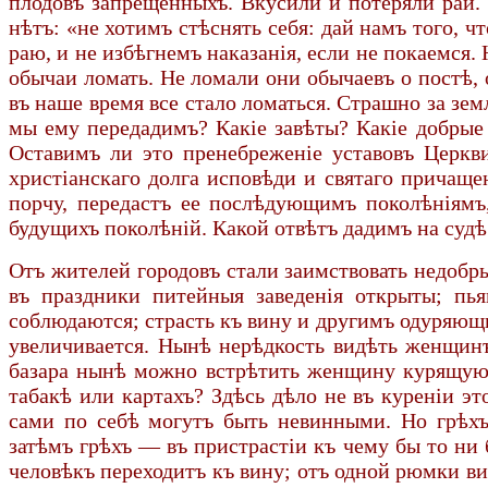
плодовъ запрещенныхъ. Вкусили и потеряли рай.
нѣтъ: «не хотимъ стѣснять себя: дай намъ того, 
раю, и не избѣгнемъ наказанія, если не покаемся.
обычаи ломать. Не ломали они обычаевъ о постѣ, 
въ наше время все стало ломаться. Страшно за зем
мы ему передадимъ? Какіе завѣты? Какіе добрые
Оставимъ ли это пренебреженіе уставовъ Церкви
христіанскаго долга исповѣди и святаго причаще
порчу, передастъ ее послѣдующимъ поколѣніямъ
будущихъ поколѣній. Какой отвѣтъ дадимъ на судѣ 
Отъ жителей городовъ стали заимствовать недобр
въ праздники питейныя заведенія открыты; пья
соблюдаются; страсть къ вину и другимъ одуряющи
увеличивается. Нынѣ нерѣдкость видѣть женщинъ
базара нынѣ можно встрѣтить женщину курящую, 
табакѣ или картахъ? Здѣсь дѣло не въ куреніи это
сами по себѣ могутъ быть невинными. Но грѣхъ 
затѣмъ грѣхъ — въ пристрастіи къ чему бы то ни 
человѣкъ переходитъ къ вину; отъ одной рюмки ви