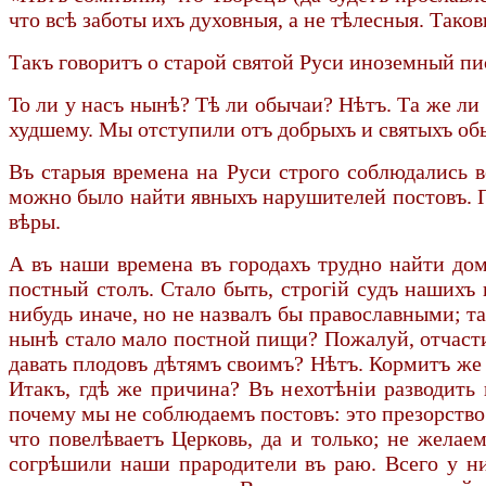
что всѣ заботы ихъ духовныя, а не тѣлесныя. Тако
Такъ говоритъ о старой святой Руси иноземный пи
То ли у насъ нынѣ? Тѣ ли обычаи? Нѣтъ. Та же ли 
худшему. Мы отступили отъ добрыхъ и святыхъ обы
Въ старыя времена на Руси строго соблюдались в
можно было найти явныхъ нарушителей постовъ. П
вѣры.
А въ наши времена въ городахъ трудно найти дом
постный столъ. Стало быть, строгій судъ нашихъ
нибудь иначе, но не назвалъ бы православными; т
нынѣ стало мало постной пищи? Пожалуй, отчасти 
давать плодовъ дѣтямъ своимъ? Нѣтъ. Кормитъ же 
Итакъ, гдѣ же причина? Въ нехотѣніи разводить 
почему мы не соблюдаемъ постовъ: это презорство 
что повелѣваетъ Церковь, да и только; не жела
согрѣшили наши прародители въ раю. Всего у ни