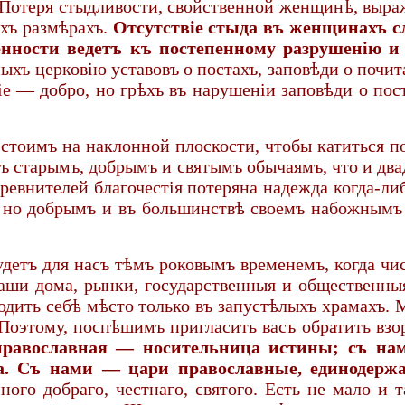
. Потеря стыдливости, свойственной женщинѣ, выр
ихъ размѣрахъ.
Отсутствіе стыда въ женщинахъ 
енности ведетъ къ постепенному разрушенію и 
ыхъ церковію уставовъ о постахъ, заповѣди о почит
іе — добро, но грѣхъ въ нарушеніи заповѣди о пос
тоимъ на наклонной плоскости, чтобы катиться по
къ старымъ, добрымъ и святымъ обычаямъ, что и д
ревнителей благочестія потеряна надежда когда-ли
о добрымъ и въ большинствѣ своемъ набожнымъ на
удетъ для насъ тѣмъ роковымъ временемъ, когда чи
аши дома, рынки, государственныя и общественныя
ходить себѣ мѣсто только въ запустѣлыхъ храмахъ.
оэтому, поспѣшимъ пригласить васъ обратить взо
равославная — носительница истины; съ на
а. Съ нами — цари православные, единодержа
ого добраго, честнаго, святого. Есть не мало и т