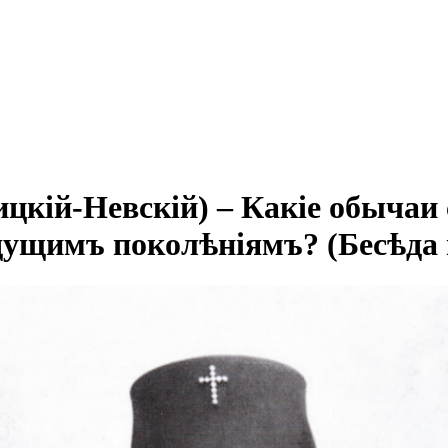
кій-Невскій) – Какіе обычаи
ущимъ поколѣніямъ? (Бесѣда въ