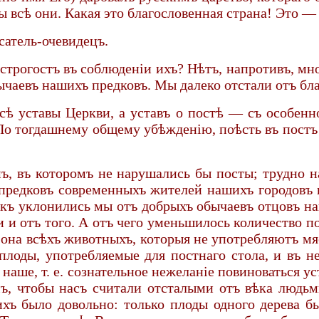
вы всѣ они. Какая это благословенная страна! Это —
сатель-очевидецъ.
строгостъ въ соблюденіи ихъ? Нѣтъ, напротивъ, мн
чаевъ нашихъ предковъ. Мы далеко отстали отъ благ
сѣ уставы Церкви, а уставъ о постѣ — съ особенн
о тогдашнему общему убѣжденію, поѣсть въ постъ
ъ, въ которомъ не нарушались бы посты; трудно 
 предковъ современныхъ жителей нашихъ городовъ
акъ уклонились мы отъ добрыхъ обычаевъ отцовъ наш
и отъ того. А отъ чего уменьшилось количество по
она всѣхъ животныхъ, которыя не употребляютъ мя
плоды, употребляемые для постнаго стола, и въ не
наше, т. е. сознательное нежеланіе повиноваться у
емъ, чтобы насъ считали отсталыми отъ вѣка люд
хъ было довольно: только плоды одного дерева б