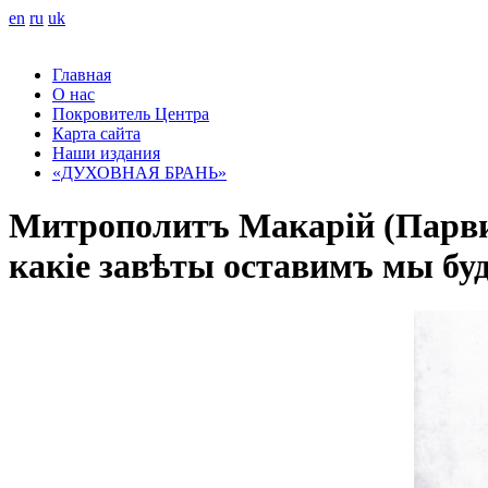
en
ru
uk
Главная
О нас
Покровитель Центра
Карта сайта
Наши издания
«ДУХОВНАЯ БРАНЬ»
Митрополитъ Макарій (Парвиц
какіе завѣты оставимъ мы буд