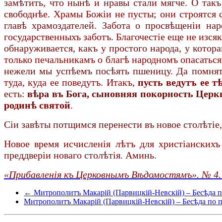
замѣтить, что нынѣ и нравы стали мягче. О так
свободнѣе. Храмы Божіи не пусты; они строятся 
главѣ храмоздателей. Забота о просвѣщеніи на
государственныхъ заботъ. Благочестіе еще не изся
обнаруживается, какъ у простого народа, у котор
только печальникамъ о благѣ народномъ опасаться
нежели мы успѣемъ посѣять пшеницу. Да помнятъ
туда, куда ее поведутъ. Итакъ,
пусть ведутъ ее 
есть:
вѣра въ Бога, сыновняя покорность Церк
родинѣ святой
.
Сіи завѣты потщимся перенести въ новое столѣтіе
Новое время исчисленія лѣтъ для христіанскихъ
преддверіи новаго столѣтія. Аминь.
«Прибавленія къ Церковнымъ Вѣдомостямъ». № 4. 2
← Митрополитъ Макарій (Парвицкій-Невскій) – Бесѣда по
Митрополитъ Макарій (Парвицкій-Невскій) – Бесѣда по п