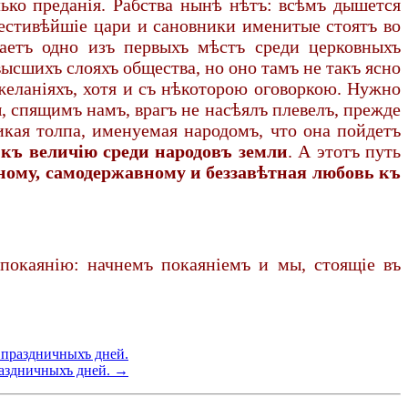
ько преданія. Рабства нынѣ нѣтъ: всѣмъ дышется
честивѣйшіе цари и сановники именитые стоятъ во
маетъ одно изъ первыхъ мѣстъ среди церковныхъ
высшихъ слояхъ общества, но оно тамъ не такъ ясно
 желаніяхъ, хотя и съ нѣкоторою оговоркою. Нужно
, спящимъ намъ, врагъ не насѣялъ плевелъ, прежде
кая толпа, именуемая народомъ, что она пойдетъ
 къ величію среди народовъ земли
. А этотъ путь
ному, самодержавному и беззавѣтная любовь къ
 покаянію: начнемъ покаяніемъ и мы, стоящіе въ
 праздничныхъ дней.
раздничныхъ дней. →