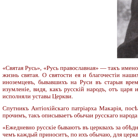
«Святая Русь», «Русь православная» — такъ именов
жизнь святая. О святости ея и благочестіи наш
иноземцевъ, бывавшихъ на Руси въ старыя вре
изумленіе, видя, какъ русскій народъ, отъ цар
исполняли уставы Церкви.
Спутникъ Антіохійскаго патріарха Макарія, пос
прочимъ, такъ описываетъ обычаи русскаго народа
«Ежедневно русскіе бываютъ въ церквахъ за обѣд
чемъ каждый приноситъ, по ихъ обычаю, для церкви