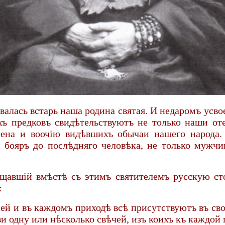
алась встарь наша родина святая. И недаромъ усво
ихъ предковъ свидѣтельствуютъ не только наши от
мена и воочію видѣвшихъ обычаи нашего народа.
я и бояръ до послѣдняго человѣка, не только муж
ѣщавшій вмѣстѣ съ этимъ святителемъ русскую ст
:
ней и въ каждомъ приходѣ всѣ присутствуютъ въ с
 одну или нѣсколько свѣчей, изъ коихъ къ каждой 