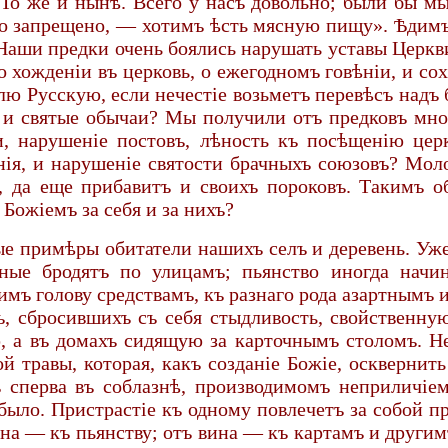
 То же и нынѣ. Всего у насъ довольно; были бы м
что запрещено, — хотимъ ѣсть мясную пищу». Ѣдимъ,
 Наши предки очень боялись нарушать уставы Церкви
о хожденіи въ церковь, о ежегодномъ говѣніи, и с
лю Русскую, если нечестіе возьметъ перевѣсъ надъ
 и святые обычаи? Мы получили отъ предковъ мно
, нарушеніе постовъ, лѣность къ посѣщенію цер
нія, и нарушеніе святости брачныхъ союзовъ? Мол
, да еще прибавитъ и своихъ пороковъ. Такимъ о
Божіемъ за себя и за нихъ?
ые примѣры обитатели нашихъ селъ и деревень. Уже
ные бродятъ по улицамъ; пьянство иногда начин
мъ голову средствамъ, къ разнаго рода азартнымъ
, сбросившихъ съ себя стыдливость, свойственн
а въ домахъ сидящую за карточнымъ столомъ. Не 
й травы, которая, какъ созданіе Божіе, осквернит
сперва въ соблазнѣ, производимомъ неприличіем
было. Пристрастіе къ одному повлечетъ за собой пр
на — къ пьянству; отъ вина — къ картамъ и други