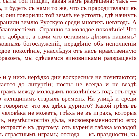
ы сыты той пищей, какая намъ разрѣшена; такъ —
 и будетъ съ нами то же, что съ прародителями въ
; они говорили: той землѣ не устоять, гдѣ начнутъ
охранили землю Русскую среди многихъ невзгодъ. А
 благочестіемъ. Страшно за молодое поколѣніе! Что
го добраго, а сами что оставимъ дѣтямъ нашимъ?
ковныхъ богослуженій, нерадѣніе объ исполненіи
одое поколѣніе, унаслѣдуя отъ насъ нравственную
бразомъ, мы сдѣлаемся виновниками развращенія
 и у нихъ нерѣдко дни воскресные не почитаются;
ается до литургіи; посты не всегда и не вездѣ
 играмъ между молодымъ поколѣніемъ годъ отъ году
ую женщинамъ старыхъ временъ. На улицѣ и среди
говорите: что же здѣсь дурного? Какой грѣхъ въ
ь человѣка не можетъ, грѣхъ не въ играхъ, которыя
ъ, неумѣстностію дѣла, несвоевременностію его;
истрастіе къ другому: отъ куренія табака молодой
мъ страстнымъ играмъ; отсюда — къ праздности, къ