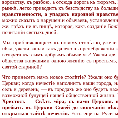
воровству, къ разбою, а отсюда дорога къ тюръмѣ
рынкѣ, легко приводитъ къ безстыдству въ больш
нравственности, а упадокъ народной нравств
можно сказать о нарушеніи обычаевъ, установленн
же: грѣхъ не въ пищѣ, которая, какъ созданіе Бож
почитаніи святыхъ дней.
Мы, приближающіеся къ новому столѣтію, ужели с
вѣка, ужели зашли такъ далеко въ пренебреженіи 
возврата къ этимъ добрымъ обычаямъ? Ужели для 
общества живущими одною жизнію съ простымъ, н
святой стариной?
Что принесетъ намъ новое столѣтіе? Ужели оно б
Церкви; когда нечестіе наполнитъ наши города, н
селъ и деревень; — въ городахъ же оно будетъ на
возможной будущей нашей общественной жизни. П
Христосъ — Свѣтъ міра; съ нами Церковь п
пребыть въ Церкви Своей до скончанія вѣк
открыться тайнѣ нечестія.
Есть еще на Руси мн