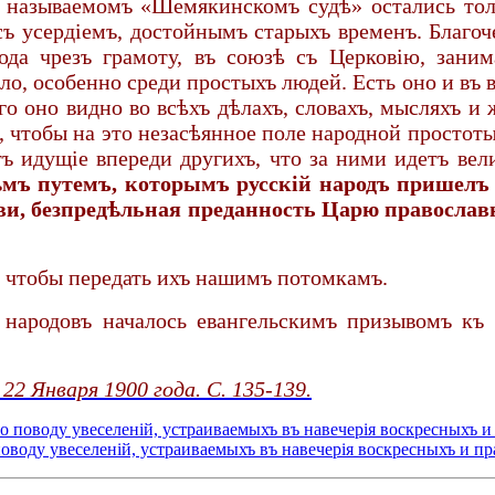
ъ называемомъ «Шемякинскомъ судѣ» остались тол
съ усердіемъ, достойнымъ старыхъ временъ. Благо
рода чрезъ грамоту, въ союзѣ съ Церковію, зани
кло, особенно среди простыхъ людей. Есть оно и въ 
аго оно видно во всѣхъ дѣлахъ, словахъ, мысляхъ и
, чтобы на это незасѣянное поле народной простоты
 идущіе впереди другихъ, что за ними идетъ вели
тѣмъ путемъ, которымъ русскій народъ пришелъ
ви, безпредѣльная преданность Царю православ
, чтобы передать ихъ нашимъ потомкамъ.
 народовъ началось евангельскимъ призывомъ къ
2 Января 1900 года. С. 135-139.
 поводу увеселеній, устраиваемыхъ въ навечерія воскресныхъ и
оводу увеселеній, устраиваемыхъ въ навечерія воскресныхъ и п