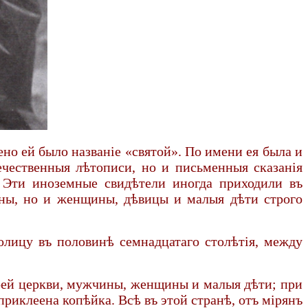
ено ей было названіе «святой». По имени ея была и
ечественныя лѣтописи, но и письменныя сказанія
 Эти иноземные свидѣтели иногда приходили въ
чины, но и женщины, дѣвицы и малыя дѣти строго
олицу въ половинѣ семнадцатаго столѣтія, между
воей церкви, мужчины, женщины и малыя дѣти; при
приклеена копѣйка. Всѣ въ этой странѣ, отъ мірянъ