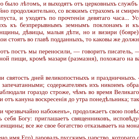
то было лѣтомъ, и выходятъ отъ церковныхъ службъ 
айно продолжительно, со всякимъ страхомъ и смире
уста, и уходятъ по прочтеніи девятаго часа... У
ихъ къ безпрерывнымъ земнымъ поклонамъ и къ
нщины, дѣвицы, малыя дѣти, но и визири (бояре
ои стоятъ во главѣ подданныхъ, то каковы же должн
тотъ постъ мы переносили, — говоритъ писатель,
ной пищи, кромѣ мазари (размазня), похожаго на ва
ли святость дней великопостныхъ и праздничныхъ.
ь запечатанными; содержателямъ ихъ никоимъ обр
наблюдали гораздо строже, чѣмъ во время Великаго
отъ кануна воскресенія до утра понедѣльника; так
и чрезвычайно набоженъ», продолжаетъ свою повѣсть
 себя Богу: приглашаетъ священниковъ, исповѣду
енщины; все же свое богатство отказываетъ на мон
ено имя Его) даровалъ русскимъ царство, котораго 