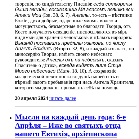
творенія, по свидѣтельству Писанія:
егда сотворены
быша звѣзды, восхвалиша Мя гласомъ веліимъвси
Атели Мои
(Іов. 38, 6. 7).
Ангелы
, то-есть – вѣстники
Божіи, духи добрые, одаренные умомъ, волею и
могуществомъ, безсмертные по благодати Творца, отъ
Коего получаютъ освященіе, ниспосылаются въ міръ
видимый для храненія человѣковъ и цѣлыхъ народовъ:
Вышній поставилъ предѣлы языковъ, по числу
Ангелъ Божіихъ
(Второз. 32, 8), и каждый изъ насъ, по
милосердію Творца, имѣетъ своего небеснаго
руководителя:
Ангелы ихъ на небесѣхъ
, сказалъ
Спаситель о дѣтяхъ,
всегда видятъ лице Отца
Моего небеснаго
(Матѳ. 18, 10). А сохраненіе
младенческой невинности въ душѣ нашей есть и
вѣрный залогъ пребыванія при насъ Ангела Хранителя,
котораго мы должны призывать себѣ на помощь.
20 апреля 2024
читать далее
Мысли на каждый день года: 6-е
Апрѣля – Иже во святыхъ отца
нашего Евтихія, архіепископа