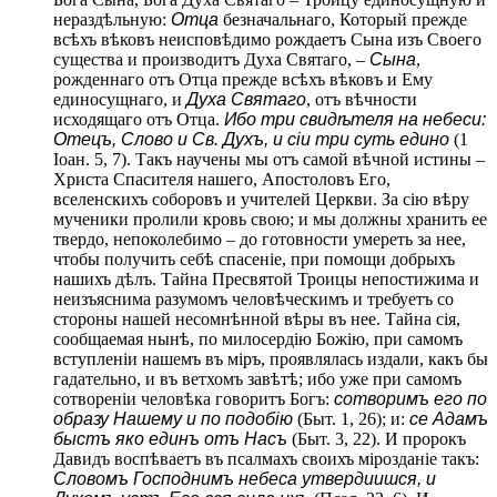
нераздѣльную:
Отца
безначальнаго, Который прежде
всѣхъ вѣковъ неисповѣдимо рождаетъ Сына изъ Своего
существа и производитъ Духа Святаго, –
Сына
,
рожденнаго отъ Отца прежде всѣхъ вѣковъ и Ему
единосущнаго, и
Духа Святаго
, отъ вѣчности
исходящаго отъ Отца.
Ибо три свидѣтеля на небеси:
Отецъ, Слово и Св. Духъ, и сіи три суть едино
(1
Іоан. 5, 7). Такъ научены мы отъ самой вѣчной истины –
Христа Спасителя нашего, Апостоловъ Его,
вселенскихъ соборовъ и учителей Церкви. За сію вѣру
мученики пролили кровь свою; и мы должны хранить ее
твердо, непоколебимо – до готовности умереть за нее,
чтобы получить себѣ спасеніе, при помощи добрыхъ
нашихъ дѣлъ. Тайна Пресвятой Троицы непостижима и
неизъяснима разумомъ человѣческимъ и требуетъ со
стороны нашей несомнѣнной вѣры въ нее. Тайна сія,
сообщаемая нынѣ, по милосердію Божію, при самомъ
вступленіи нашемъ въ міръ, проявлялась издали, какъ бы
гадательно, и въ ветхомъ завѣтѣ; ибо уже при самомъ
сотвореніи человѣка говоритъ Богъ:
сотворимъ его по
образу Нашему и по подобію
(Быт. 1, 26); и:
се Адамъ
быстъ яко единъ отъ Насъ
(Быт. 3, 22). И пророкъ
Давидъ воспѣваетъ въ псалмахъ своихъ мірозданіе такъ:
Словомъ Господнимъ небеса утвердиишся, и