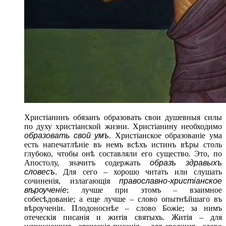
Христіанинъ обязанъ образовать свои душевныя силы
по духу христіанской жизни. Христіанину необходимо
образовать свой умъ
. Христіанское образованіе ума
есть напечатлѣніе въ немъ всѣхъ истинъ вѣры столь
глубоко, чтобы онѣ составляли его существо. Это, по
Апостолу, значитъ содержать
образъ здравыхъ
словесъ
. Для сего – хорошо читать или слушать
сочиненія, излагающія
православно-христіанское
вѣроученіе
; лучше при этомъ – взаимное
собесѣдованіе; а еще лучше – слово опытнѣйшаго въ
вѣроученіи. Плодоноснѣе – слово Божіе; за нимъ
отеческія писанія и житія святыхъ. Житія – для