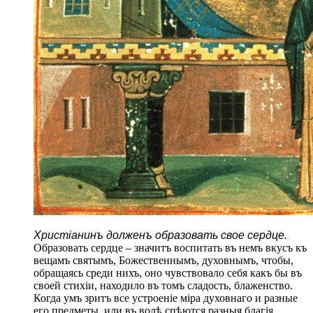
Христіанинъ долженъ образовать свое сердце.
Образовать сердце – значитъ воспитать въ немъ вкусъ къ
вещамъ святымъ, Божественнымъ, духовнымъ, чтобы,
обращаясь среди нихъ, оно чувствовало себя какъ бы въ
своей стихіи, находило въ томъ сладость, блаженство.
Когда умъ зритъ все устроеніе міра духовнаго и разные
его предметы, или въ волѣ спѣются разныя благія