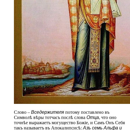
Слово –
Вседержителя
потому поставлено въ
Символѣ вѣры тотчасъ послѣ слова
Отца
, что оно
точнѣе выражаетъ могущество Божіе, и Самъ Онъ Себя
такъ называетъ въ Апокалипсисѣ:
Азъ семь Альфа и