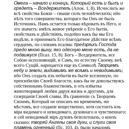
Омега – начало и конецъ, Который есть и былъ и
грядетъ – Вседержитель
(Апок. 1, 8). Исчислить же
всѣ свойства Божіи – свыше силъ человѣческихъ; ибо
нѣтъ того совершенства, котораго бы Онъ не былъ
Источникъ. Намъ остается только вѣровать въ Него, и
это значитъ: имѣть живое увѣреніе о Его бытіи,
свойствахъ и дѣйствіяхъ, подобно какъ бы мы Его
видѣли, и принимать Его благодатное дѣйствіе всѣмъ
сердцемъ, по словамъ псалма:
предзрѣхъ Господа
предо мною выну, яко одесную мене есть, да не
подвижуся
(Псал. 15, 8). Богъ – Вседержитель, все
Собою исполняющій, и Самъ, по естеству Своему, внѣ
всего Сущій, нарицается еще въ Символѣ
Творцемъ
небу и земли, видимымъ же всѣмъ и невидимымъ
;
ибо Онъ создалъ изъ небытія въ бытіе вселенную, по
преизобилію Своей благости, какъ бы не довольствуясь
собственнымъ блаженствомъ, и отъ избытка
животворящей любви даруя жизнь и другимъ, для
созерцанія Своей славы. Въ сравненіи съ Творцемъ
Своимъ, Который не описанъ ни временемъ, ни
мѣстомъ, все созданіе вещественно, хотя состоитъ изъ
міра видимаго и невидимаго, духовнаго и чувственнаго;
и сей невидимый міръ духовъ безплотныхъ, о коихъ
сказано:
творяй Ангелы своя духи, и слуги своя
пламень огненный
(Пс. 103, 4), были началомъ