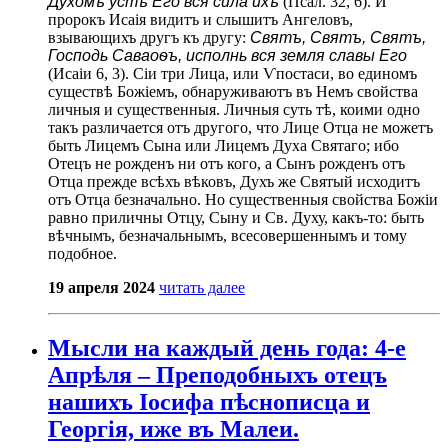
Духомъ устъ Его вся сила ихъ
(Псал. 32, 6). И
пророкъ Исаія видитъ и слышитъ Ангеловъ,
взывающихъ другъ къ другу:
Святъ, Святъ, Святъ,
Господь Саваоѳъ, исполнь вся земля славы Его
(Исаіи 6, 3). Сіи три Лица, или Ѵпостаси, во единомъ
существѣ Божіемъ, обнаруживаютъ въ Немъ свойства
личныя и существенныя. Личныя суть тѣ, коими одно
такъ различается отъ другого, что Лице Отца не можетъ
быть Лицемъ Сына или Лицемъ Духа Святаго; ибо
Отецъ не рожденъ ни отъ кого, а Сынъ рожденъ отъ
Отца прежде всѣхъ вѣковъ, Духъ же Святый исходитъ
отъ Отца безначально. Но существенныя свойства Божіи
равно приличны Отцу, Сыну и Св. Духу, какъ-то: быть
вѣчнымъ, безначальнымъ, всесовершеннымъ и тому
подобное.
19 апреля 2024
читать далее
Мысли на каждый день года: 4-е
Апрѣля – Преподобныхъ отецъ
нашихъ Іосифа пѣснописца и
Георгія, иже въ Малеи.