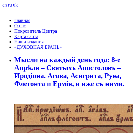
en
ru
uk
Главная
О нас
Покровитель Центра
Карта сайта
Наши издания
«ДУХОВНАЯ БРАНЬ»
Мысли на каждый день года: 8-е
Апрѣля – Святыхъ Апостоловъ –
Иродіона. Агава, Асигрита, Руѳа,
Флегонта и Ермія, и иже съ ними.