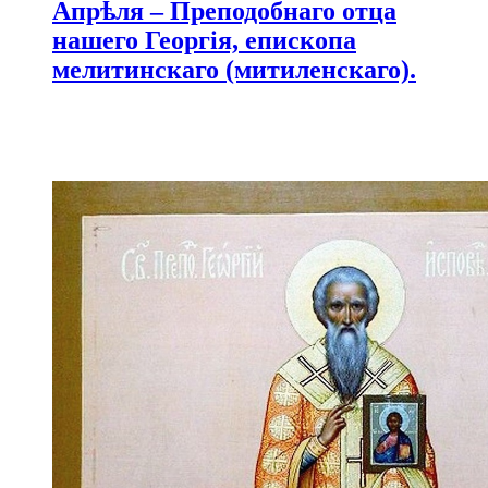
Апрѣля – Преподобнаго отца
нашего Георгія, епископа
мелитинскаго (митиленскаго).