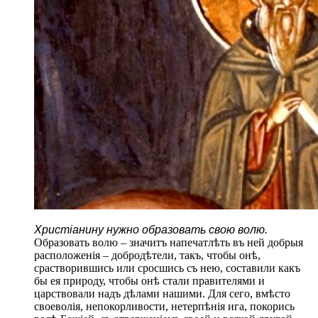
Христіанину нужно образовать свою волю.
Образовать волю – значитъ напечатлѣть въ ней добрыя
расположенія – добродѣтели, такъ, чтобы онѣ,
срастворившись или сросшись съ нею, составили какъ
бы ея природу, чтобы онѣ стали правителями и
царствовали надъ дѣлами нашими. Для сего, вмѣсто
своеволія, непокорливости, нетерпѣнія ига, покорись