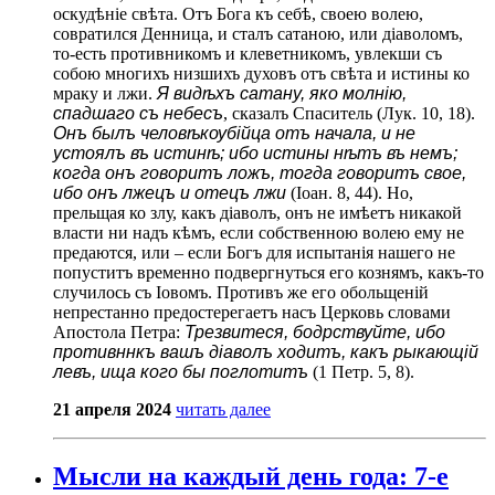
оскудѣніе свѣта. Отъ Бога къ себѣ, своею волею,
совратился Денница, и сталъ сатаною, или діаволомъ,
то-есть противникомъ и клеветникомъ, увлекши съ
собою многихъ низшихъ духовъ отъ свѣта и истины ко
мраку и лжи.
Я видѣхъ сатану, яко молнію,
спадшаго съ небесъ
, сказалъ Спаситель (Лук. 10, 18).
Онъ былъ человѣкоубійца отъ начала, и не
устоялъ въ истинѣ; ибо истины нѣтъ въ немъ;
когда онъ говоритъ ложъ, тогда говоритъ свое,
ибо онъ лжецъ и отецъ лжи
(Іоан. 8, 44). Но,
прельщая ко злу, какъ діаволъ, онъ не имѣетъ никакой
власти ни надъ кѣмъ, если собственною волею ему не
предаются, или – если Богъ для испытанія нашего не
попуститъ временно подвергнуться его кознямъ, какъ-то
случилось съ Іовомъ. Противъ же его обольщеній
непрестанно предостерегаетъ насъ Церковь словами
Апостола Петра:
Трезвитеся, бодрствуйте, ибо
противннкъ вашъ діаволъ ходитъ, какъ рыкающій
левъ, ища кого бы поглотитъ
(1 Петр. 5, 8).
21 апреля 2024
читать далее
Мысли на каждый день года: 7-е