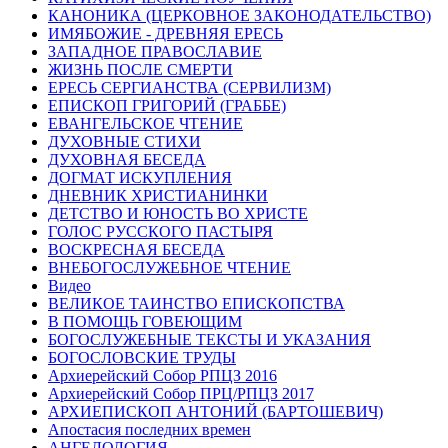
КАНОНИКА (ЦЕРКОВНОЕ ЗАКОНОДАТЕЛЬСТВО)
ИМЯБОЖИЕ - ДРЕВНЯЯ ЕРЕСЬ
ЗАПАДНОЕ ПРАВОСЛАВИЕ
ЖИЗНЬ ПОСЛЕ СМЕРТИ
ЕРЕСЬ СЕРГИАНСТВА (СЕРВИЛИЗМ)
ЕПИСКОП ГРИГОРИЙ (ГРАББЕ)
ЕВАНГЕЛЬСКОЕ ЧТЕНИЕ
ДУХОВНЫЕ СТИХИ
ДУХОВНАЯ БЕСЕДА
ДОГМАТ ИСКУПЛЕНИЯ
ДНЕВНИК ХРИСТИАНИНКИ
ДЕТСТВО И ЮНОСТЬ ВО ХРИСТЕ
ГОЛОС РУССКОГО ПАСТЫРЯ
ВОСКРЕСНАЯ БЕСЕДА
ВНЕБОГОСЛУЖЕБНОЕ ЧТЕНИЕ
Видео
ВЕЛИКОЕ ТАИНСТВО ЕПИСКОПСТВА
В ПОМОЩЬ ГОВЕЮЩИМ
БОГОСЛУЖЕБНЫЕ ТЕКСТЫ И УКАЗАНИЯ
БОГОСЛОВСКИЕ ТРУДЫ
Архиерейский Собор РПЦЗ 2016
Архиерейский Собор ПРЦ/РПЦЗ 2017
АРХИЕПИСКОП АНТОНИЙ (БАРТОШЕВИЧ)
Апостасия последних времен
АНГЕЛОЛОГИЯ