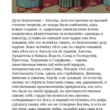
Духи безплотные – Ангелы, хотя поставлены на высшей
степени творенія, не чужды были измѣненію, какъ
всякое созданіе, и, одаренные самовластною волею,
подверглись рѣшительному ея испытанію, однажды и
навсегда, устоявъ во святынѣ или падши уже безъ
покаянія; ибо что человѣку смерть, то безплотному духу
паденіе. Какъ человѣку нѣтъ уже по смерти покаянія,
такъ нѣтъ его и Ангелу послѣ паденія. Ангелы,
Архангелы и Начала, Власти, Силы и Господствія,
Престолы, Херувимы и Серафимы, – таковы
таинственныя имена сей небесной іерархіи,
почерпнутыя изъ словъ Свящ. Писанія. Отъ сихъ
Ангельскихъ Силъ, одинъ изъ старѣйшихъ, Денница,
именемъ и сіяніемъ, благій, а не лукавый, по естеству
своему, не стерпѣлъ блистанія славы, ему дарованной, и
собственнымъ произволеніемъ превратился, изъ того,
что былъ по своей природѣ, въ противуестественное
самому себѣ: гордостію вознесся онъ противъ
сотворившаго его Бога, и первый отступникъ отъ добра
сдѣлался злымъ; ибо зло не сотворено Богомъ, и есть не
что иное, какъ лишеніе добра, подобно какъ тьма есть