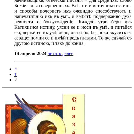
начинающихъ, отеческія писанія – для среднихъ, слово
Божіе – для совершенныхъ. Всѣ эти и источники истины
и способы почерпать ихъ очевидно способствуютъ и
напечатлѣнію ихъ въ умѣ, и вмѣстѣ поддержанію духа
ревности о богоугожденіи. Каждое утро бери изъ
Катихизиса истину, уясни ее и носи въ умѣ, и питайся
ею, держи ее въ умѣ день, два и болѣе, пока вкуситъ ея
сердце: помни ее и имѣй предъ глазами. То же сдѣлай съ
другою истиною, и такъ до конца.
14 апреля 2024
читать далее
«
1
2