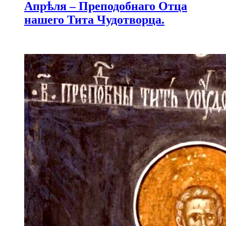
Апрѣля – Преподобнаго Отца
нашего Тита Чудотворца.