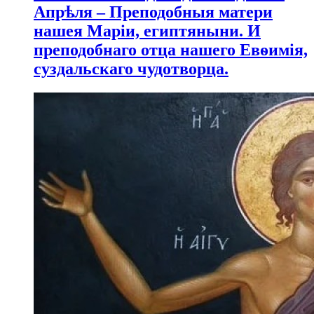
Апрѣля – Преподобныя матери
нашея Маріи, египтяныни. И
преподобнаго отца нашего Евѳимія,
суздальскаго чудотворца.