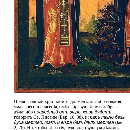
Православный христіанинъ долженъ, для образованія
ума своего и спасенія, имѣть правую вѣру и добрыя
дѣла; ибо
праведный отъ вѣры живъ будетъ
,
говоритъ Св. Писаніе (Евр. 10, 38), и:
какъ тѣло безъ
духа мертво, такъ и вѣра безъ дѣлъ мертва
(Іак.
2, 26). Но, чтобы вѣра сія, руководствующая дѣлами,