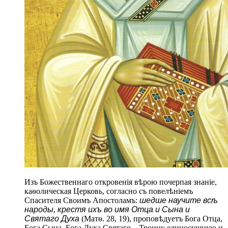
Изъ Божественнаго откровенія вѣрою почерпая знаніе,
каѳолическая Церковь, согласно съ повелѣніемъ
Спасителя Своимъ Апостоламъ:
шедше научите всѣ
народы, крестя ихъ во имя Отца и Сына и
Святаго Духа
(Матѳ. 28, 19), проповѣдуетъ Бога Отца,
Бога Сына, Бога Духа Святаго – Троицу единосущную и