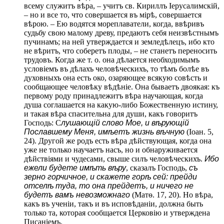
всему служитъ вѣра, – учитъ св. Кириллъ Іерусалимскій,
– но и все то, что совершается въ мірѣ, совершается
вѣрою. – Ею водятся мореплаватели, когда, ввѣривъ
судьбу свою малому древу, предаютъ себя неизвѣстнымъ
пучинамъ; на ней утверждается и земледѣлецъ, ибо кто
не вѣритъ, что соберетъ плоды, – не станетъ переносить
трудовъ. Когда же т. о. она дѣлается необходимымъ
условіемъ въ дѣлахъ человѣческихъ, то тѣмъ болѣе въ
духовныхъ она есть око, озаряющее всякую совѣсть и
сообщающее человѣку вѣдѣніе. Она бываетъ двоякая: къ
первому роду принадлежитъ вѣра научающая, когда
душа соглашается на какую-либо Божественную истину,
и такая вѣра спасительна для души, какъ говоритъ
Господь: С
лушающій слово Мое, и вѣрующій
Пославшему Меня, имѣетъ жизнь вѣчную
(Іоан. 5,
24). Другой же родъ есть вѣра дѣйствующая, когда она
уже не только научаетъ насъ, но и обнаруживается
дѣйствіями и чудесами, свыше силъ человѣческихъ.
Ибо
ежели будете имѣть вѣру
, сказалъ Господь,
съ
зерно горчичное, и скажете горѣ сей: прейди
отселѣ туда, то она прейдетъ, и ничего не
будетъ вамъ невозможнаго
(Матѳ. 17, 20). Но вѣра,
какъ въ ученіи, такъ и въ исповѣданіи, должна быть
только та, которая сообщается Церковію и утверждена
Писаніемъ.