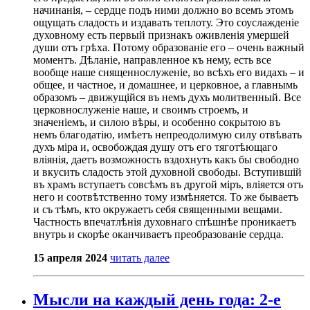
начинанія, – сердце подъ ними должно во всемъ этомъ
ощущать сладость и издавать теплоту. Это соуслажденіе
духовному есть первый признакъ оживленія умершей
души отъ грѣха. Потому образованіе его – очень важный
моментъ. Дѣланіе, направленное къ нему, есть все
вообще наше снященнослуженіе, во всѣхъ его видахъ – и
общее, и частное, и домашнее, и церковное, а главнымь
образомъ – движущійся въ немъ духъ молитвенный. Все
церковнослуженіе наше, и своимъ строемъ, и
значеніемъ, и силою вѣры, и особенно сокрытою въ
немъ благодатію, имѣетъ непреодолимую силу отвѣвать
духъ міра и, освобождая душу отъ его тяготѣющаго
вліянія, даетъ возможность вздохнуть какъ бы свободно
и вкусить сладость этой духовной свободы. Вступившій
въ храмъ вступаетъ совсѣмъ въ другой міръ, вліяется отъ
него и соотвѣтственно тому измѣняется. То же бываетъ
и съ тѣмъ, кто окружаетъ себя священными вещами.
Частность впечатлѣнія духовнаго спѣшнѣе проникаетъ
внутрь и скорѣе оканчиваетъ преобразованіе сердца.
15 апреля 2024
читать далее
Мысли на каждый день года: 2-е