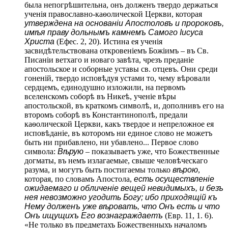
была непогрѣшительна, онъ долженъ твердо держаться
ученія православно-каѳолической Церкви, которая
утверждена на основаніи Апостоловъ и пророковъ,
имѣя праву дольнымъ камнемъ Самого Іисуса
Христа
(Ефес. 2, 20). Истина ея ученія
засвидѣтельствована откровеніемъ Божіимъ – въ Св.
Писаніи ветхаго и новаго завѣта, чрезъ преданіе
апостольское и соборные уставы св. отцевъ. Они среди
гоненій, твердо исповѣдуя устами то, чему вѣровали
сердцемъ, единодушно изложили, на первомъ
вселенскомъ соборѣ въ Никеѣ, ученіе вѣры
апостольской, въ краткомъ символѣ, и, дополнивъ его на
второмъ соборѣ въ Константинополѣ, предали
каѳолической Церкви, какъ твердое и непреложное ея
исповѣданіе, въ которомъ ни единое слово не можетъ
быть ни прибавлено, ни убавлено... Первое слово
символа:
Вѣрую
– показываетъ уже, что Божественные
догматы, въ немъ излагаемые, свыше человѣческаго
разума, и могутъ быть постигаемы только
вѣрою
,
которая, по словамъ Апостола,
есть осуществленіе
ожидаемаго и обличеніе вещей невидимыхъ, и безъ
нея невозможно угодить Богу; ибо приходящій къ
Нему долженъ уже вѣровать, что Онъ есть и что
Онъ ищущихъ Его вознаграждаетъ
(Евр. 11, 1. 6).
«Не только въ предметахъ Божественныхъ началомъ