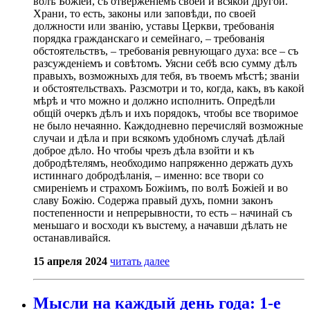
волѣ Божіей, съ отверженіемъ своей и всякой другой.
Храни, то есть, законы или заповѣди, по своей
должности или званію, уставы Церкви, требованія
порядка гражданскаго и семейнаго, – требованія
обстоятельствъ, – требованія ревнующаго духа: все – съ
разсужденіемъ и совѣтомъ. Уясни себѣ всю сумму дѣлъ
правыхъ, возможныхъ для тебя, въ твоемъ мѣстѣ; званіи
и обстоятельствахъ. Разсмотри и то, когда, какъ, въ какой
мѣрѣ и что можно и должно исполнить. Опредѣли
общій очеркъ дѣлъ и ихъ порядокъ, чтобы все творимое
не было нечаянно. Каждодневно перечисляй возможные
случаи и дѣла и при всякомъ удобномъ случаѣ дѣлай
доброе дѣло. Но чтобы чрезъ дѣла взойти и къ
добродѣтелямъ, необходимо напряженно держать духъ
истиннаго добродѣланія, – именно: все твори со
смиреніемъ и страхомъ Божіимъ, по волѣ Божіей и во
славу Божію. Содержа правый духъ, помни законъ
постепенности и непрерывности, то есть – начинай съ
меньшаго и восходи къ выстему, а начавши дѣлать не
останавливайся.
15 апреля 2024
читать далее
Мысли на каждый день года: 1-е