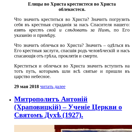
Елицы во Христа крестистеся во Христа
облекостеся.
Что значитъ креститься во Христа? Значитъ погрузить
себя въ крестныя страданія за насъ Спасителя нашего:
взять крестъ свой и слѣдовать за Нимъ
, по Его
указанію и примѣру.
Что значитъ облечься во Христа? Значитъ – одѣться въ
Его крестныя заслуги, спасшія родъ человѣческій и насъ
спасающія отъ грѣха, проклятія и смерти.
Креститься и облечься во Христа значитъ вступить на
тотъ путь, которымъ шли всѣ святые и пришли въ
царство небесное.
29 мая 2018
читать далее
Митрополитъ Антоній
(Храповицкій) – Ученіе Церкви о
Святомъ Духѣ (1927).