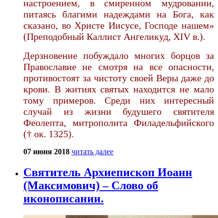
настроением, в смиренном мудровании,
питаясь благими надеждами на Бога, как
сказано, во Христе Иисусе, Господе нашем»
(Преподобный Каллист Ангеликуд, XIV в.).
Дерзновение побуждало многих борцов за
Православие не смотря на все опасности,
противостоят за чистоту своей Веры даже до
крови. В житиях святых находится не мало
тому примеров. Среди них интересный
случай из жизни будушего святителя
Феолепта, митрополита Филадельфийского
(† ок. 1325).
07 июня 2018
читать далее
Святитель Архиепископ Иоанн
(Максимович) – Слово об
иконописании.