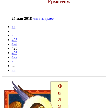
Ермоге́ну.
25 мая 2018
читать далее
««
…
«
423
424
425
426
427
»
…
»»