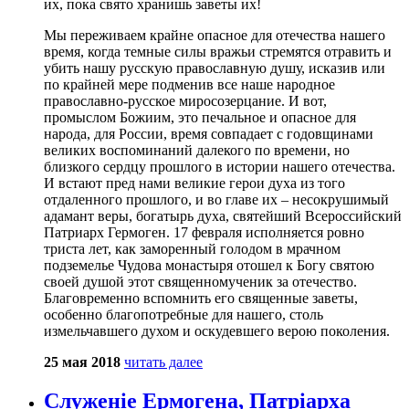
их, пока свято хранишь заветы их!
Мы переживаем крайне опасное для отечества нашего
время, когда темные силы вражьи стремятся отравить и
убить нашу русскую православную душу, исказив или
по крайней мере подменив все наше народное
православно-русское миросозерцание. И вот,
промыслом Божиим, это печальное и опасное для
народа, для России, время совпадает с годовщинами
великих воспоминаний далекого по времени, но
близкого сердцу прошлого в истории нашего отечества.
И встают пред нами великие герои духа из того
отдаленного прошлого, и во главе их – несокрушимый
адамант веры, богатырь духа, святейший Всероссийский
Патриарх Гермоген. 17 февраля исполняется ровно
триста лет, как заморенный голодом в мрачном
подземелье Чудова монастыря отошел к Богу святою
своей душой этот священномученик за отечество.
Благовременно вспомнить его священные заветы,
особенно благопотребные для нашего, столь
измельчавшего духом и оскудевшего верою поколения.
25 мая 2018
читать далее
Служеніе Ермогена, Патріарха