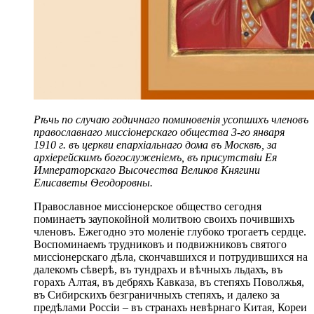
Рѣчь по случаю годичнаго поминовенія усопшихъ членовъ
православнаго миссіонерскаго общества 3-го января
1910 г. въ церкви епархіальнаго дома въ Москвѣ, за
архіерейскимъ богослуженіемъ, въ присутствіи Ея
Императорскаго Высочества Великов Княгини
Елисаветы Ѳеодоровны.
Православное миссіонерское общество сегодня
поминаетъ заупокойной молитвою своихъ почившихъ
членовъ. Ежегодно это моленіе глубоко трогаетъ сердце.
Воспоминаемъ трудниковъ и подвижниковъ святого
миссіонерскаго дѣла, скончавшихся и потрудившихся на
далекомъ сѣверѣ, въ тундрахъ и вѣчныхъ льдахъ, въ
горахъ Алтая, въ дебряхъ Кавказа, въ степяхъ Поволжья,
въ Сибирскихъ безграничныхъ степяхъ, и далеко за
предѣлами Россіи – въ странахъ невѣрнаго Китая, Кореи