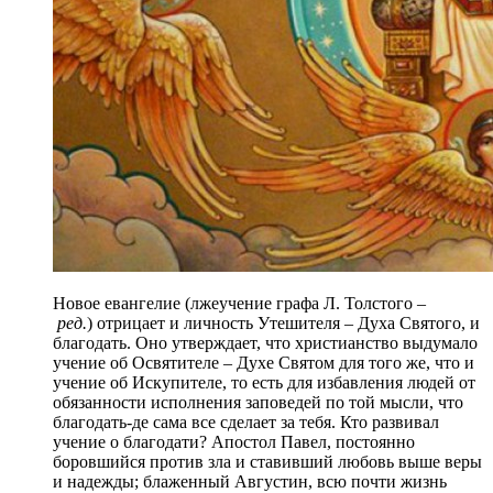
Новое евангелие (лжеучение графа Л. Толстого –
ред.
) отрицает и личность Утешителя – Духа Святого, и
благодать. Оно утверждает, что христианство выдумало
учение об Освятителе – Духе Святом для того же, что и
учение об Искупителе, то есть для избавления людей от
обязанности исполнения заповедей по той мысли, что
благодать-де сама все сделает за тебя. Кто развивал
учение о благодати? Апостол Павел, постоянно
боровшийся против зла и ставивший любовь выше веры
и надежды; блаженный Августин, всю почти жизнь