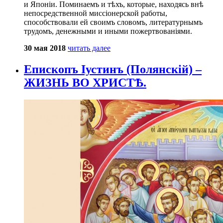
и Японіи. Поминаемъ и тѣхъ, которые, находясь внѣ
непосредственной миссіонерской работы,
способствовали ей своимъ словомъ, литературнымъ
трудомъ, денежными и иными пожертвованіями.
30 мая 2018
читать далее
Епископъ Іустинъ (Полянскій) –
ЖИЗНЬ ВО ХРИСТѢ.