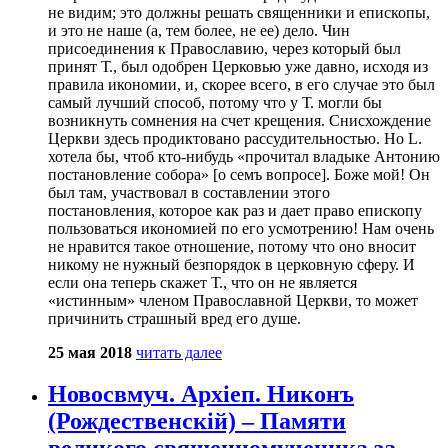
не видим; это должны решать священники и епископы,
и это не наше (а, тем более, не ее) дело. Чин
присоединения к Православию, через который был
принят Т., был одобрен Церковью уже давно, исходя из
правила икономии, и, скорее всего, в его случае это был
самый лучший способ, потому что у Т. могли бы
возникнуть сомнения на счет крещения. Снисхождение
Церкви здесь продиктовано рассудительностью. Но L.
хотела бы, чтоб кто-нибудь «прочитал владыке Антонию
постановление собора» [о семъ вопросе]. Боже мой! Он
был там, участвовал в составлении этого
постановления, которое как раз и дает право епископу
пользоваться икономией по его усмотрению! Нам очень
не нравится такое отношение, потому что оно вносит
никому не нужный безпорядок в церковную сферу. И
если она теперь скажет Т., что он не является
«истинным» членом Православной Церкви, то может
причинить страшный вред его душе.
25 мая 2018
читать далее
Новосвмуч. Архіеп. Никонъ
(Рождественскій) – Памяти