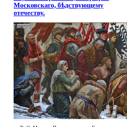
Московскаго, бѣдствующему
отечеству.