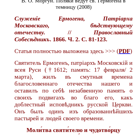
В. О. Моргун. Поляки ведут св. Гермогена в
темницу (2008)
Служеніе Ермогена, Патріарха
Московскаго, бѣдствующему
отечеству.
//
Православный
Собесѣдникъ
. 1866. Ч. 2. С. 81-123.
Статья полностью выложена здесь >>> (
PDF
)
Святитель Ермогенъ, патріархъ Московскій и
всея Руси (†1612; память: 17 февраля/ 2
марта), жилъ въ смутныя времена
благословеннаго отечества нашего и
оставилъ по себѣ незабвенную память о
своихъ подвигахъ во благо его, какъ
доблестный исповѣдникъ русской Церкви.
Онъ былъ одинъ изъ образованнѣйшихъ
пастырей и людей своего времени.
Моли́тва святи́телю и чудотво́рцу