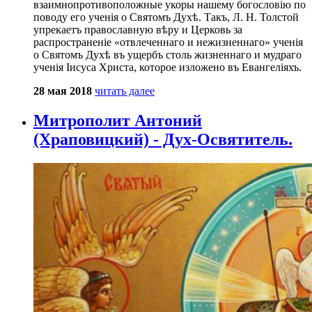
взаимнопротивоположные укоры нашему богословію по
поводу его ученія о Святомъ Духѣ. Такъ, Л. Н. Толстой
упрекаетъ православную вѣру и Церковь за
распространеніе «отвлеченнаго и нежизненнаго» ученія
о Святомъ Духѣ въ ущербъ столь жизненнаго и мудраго
ученія Іисуса Христа, которое изложено въ Евангеліяхъ.
28 мая 2018
читать далее
Митрополит Антоний
(Храповицкий) - Дух-Освятитель.