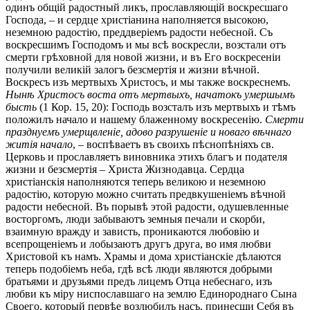
одинъ общій радостный ликъ, прославляющій воскресшаго
Господа, – и сердце христіанина наполняется высокою,
неземною радостію, преддверіемъ радости небесной. Съ
воскресшимъ Господомъ и мы всѣ воскресли, возстали отъ
смерти грѣховной для новой жизни, и въ Его воскресеніи
получили великій залогъ безсмертія и жизни вѣчной.
Воскресъ изъ мертвыхъ Христосъ, и мы также воскреснемъ.
Нынѣ Христосъ воста отъ мертвыхъ, начатокъ умершымъ
бысть
(1 Кор. 15, 20): Господь возсталъ изъ мертвыхъ и тѣмъ
положилъ начало и нашему блаженному воскресенію.
Смерти
празднуемъ умерщвленіе, адово разрушеніе и новаго вѣчнаго
житія начало
, – воспѣваетъ въ своихъ пѣснопѣніяхъ св.
Церковь и прославляетъ виновника этихъ благъ и подателя
жизни и безсмертія – Христа Жизнодавца. Сердца
христіанскія наполняются теперь великою и неземною
радостію, которую можно считать предвкушеніемъ вѣчной
радости небесной. Въ порывѣ этой радости, одушевленные
восторгомъ, люди забываютъ земныя печали и скорби,
взаимную вражду и зависть, проникаются любовію и
всепрощеніемъ и лобызаютъ другъ друга, во имя любви
Христовой къ намъ. Храмы и дома христіанскіе дѣлаются
теперь подобіемъ неба, гдѣ всѣ люди являются добрыми
братьями и друзьями предъ лицемъ Отца небеснаго, изъ
любви къ міру ниспославшаго на землю Единороднаго Сына
Своего, который первѣе возлюбилъ насъ, принесши Себя въ