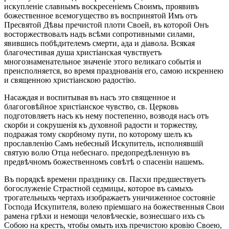
искупленіе славнымъ воскресеніемъ Своимъ, проявивъ
божественное всемогущество въ воспринятой Имъ отъ
Пресвятой Дѣвы пречистой плоти Своей, въ которой Онъ
восторжествовалъ надъ всѣми сопротивными силами,
явившись побѣдителемъ смерти, ада и діавола. Всякая
благочестивая душа христіанская чувствуетъ
многознаменательное значеніе этого великаго событія и
преисполняется, во время празднованія его, самою искреннею
и священною христіанскою радостію.
Насаждая и воспитывая въ насъ это священное и
благоговѣйное христіанское чувство, св. Церковь
подготовляетъ насъ къ нему постепенно, возводя насъ отъ
скорби и сокрушенія къ духовной радости и торжеству,
подражая тому скорбному пути, по которому шелъ къ
прославленію Самъ небесный Искупитель, исполнявшій
святую волю Отца небеснаго. предопредѣленную въ
предвѣчномъ божественномъ совѣтѣ о спасеніи нашемъ.
Въ порядкѣ времени празднику св. Пасхи предшествуетъ
богослуженіе Страстной седмицы, которое въ самыхъ
трогательныхъ чертахъ изображаетъ уничиженное состояніе
Господа Искупителя, волею пріемшаго на божественныя Свои
рамена грѣхи и немощи человѣческіе, вознесшаго ихъ съ
Собою на крестъ, чтобы омыть ихъ пречистою кровію Своею,