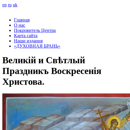
en
ru
uk
Главная
О нас
Покровитель Центра
Карта сайта
Наши издания
«ДУХОВНАЯ БРАНЬ»
Великій и Свѣтлый
Праздникъ Воскресенія
Христова.