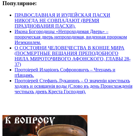
Популярное:
ПРАВОСЛАВНАЯ И ИУДЕЙСКАЯ ПАСХИ
НИКОГДА НЕ СОВПАДАЮТ (ВРЕМЯ
ПРАЗДНОВАНИЯ ПАСХИ).
Икона Богородицы «Непроходимая Дверь» –
пророческая дверь непроходимая, виденная пророком
Иезекиилем.
О СОСТОЯНИ ЧЕЛОВЕЧЕСТВА В КОНЦЕ МИРА
(ПОСМЕРТНЫЕ ВЕЩАНИЯ ПРЕПОДОБНОГО
НИЛА МИРОТОЧИВОГО АФОНСКОГО, ГЛАВЫ 28-
37)
Протоіерей Иларіонъ Софроновичъ – Чтецамъ и
пѣвцамъ.
Протоіерей Стефанъ Луканинъ – О значеніи крестныхъ
ходовъ и освященія воды (Слово въ день Происхожденія
честныхъ древъ Креста Господня).