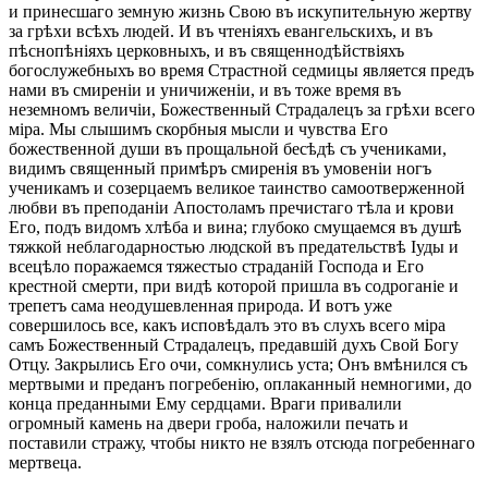
и принесшаго земную жизнь Свою въ искупительную жертву
за грѣхи всѣхъ людей. И въ чтеніяхъ евангельскихъ, и въ
пѣснопѣніяхъ церковныхъ, и въ священнодѣйствіяхъ
богослужебныхъ во время Страстной седмицы является предъ
нами въ смиреніи и уничиженіи, и въ тоже время въ
неземномъ величіи, Божественный Страдалецъ за грѣхи всего
міра. Мы слышимъ скорбныя мысли и чувства Его
божественной души въ прощальной бесѣдѣ съ учениками,
видимъ священный примѣръ смиренія въ умовеніи ногъ
ученикамъ и созерцаемъ великое таинство самоотверженной
любви въ преподаніи Апостоламъ пречистаго тѣла и крови
Его, подъ видомъ хлѣба и вина; глубоко смущаемся въ душѣ
тяжкой неблагодарностью людской въ предательствѣ Іуды и
всецѣло поражаемся тяжестыо страданій Господа и Его
крестной смерти, при видѣ которой пришла въ содроганіе и
трепетъ сама неодушевленная природа. И вотъ уже
совершилось все, какъ исповѣдалъ это въ слухъ всего міра
самъ Божественный Страдалецъ, предавшій духъ Свой Богу
Отцу. Закрылись Его очи, сомкнулись уста; Онъ вмѣнился съ
мертвыми и преданъ погребенію, оплаканный немногими, до
конца преданными Ему сердцами. Враги привалили
огромный камень на двери гроба, наложили печать и
поставили стражу, чтобы никто не взялъ отсюда погребеннаго
мертвеца.