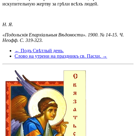
искупительную жертву за грѣхи всѣхъ людей.
Н. Я.
«Подольскія Епархіальныя Вѣдомости». 1900. № 14-15. Ч.
Неофф. С. 319-323.
← Подъ Свѣтлый день.
Слово на утрени на праздникъ св. Пасхи. →