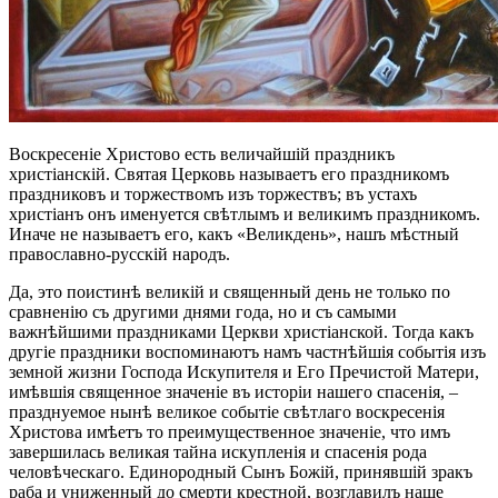
Воскресеніе Христово есть величайшій праздникъ
христіанскій. Святая Церковь называетъ его праздникомъ
праздниковъ и торжествомъ изъ торжествъ; въ устахъ
христіанъ онъ именуется свѣтлымъ и великимъ праздникомъ.
Иначе не называетъ его, какъ «Великдень», нашъ мѣстный
православно-русскій народъ.
Да, это поистинѣ великій и священный день не только по
сравненію съ другими днями года, но и съ самыми
важнѣйшими праздниками Церкви христіанской. Тогда какъ
другіе праздники воспоминаютъ намъ частнѣйшія событія изъ
земной жизни Господа Искупителя и Его Пречистой Матери,
имѣвшія священное значеніе въ исторіи нашего спасенія, –
празднуемое нынѣ великое событіе свѣтлаго воскресенія
Христова имѣетъ то преимущественное значеніе, что имъ
завершилась великая тайна искупленія и спасенія рода
человѣческаго. Единородный Сынъ Божій, принявшій зракъ
раба и униженный до смерти крестной, возглавилъ наше