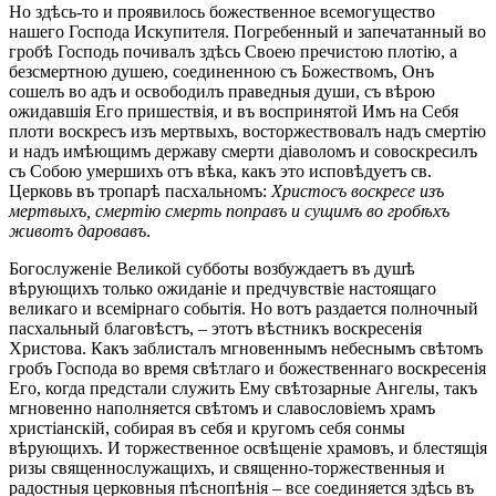
Но здѣсь-тο и проявилось божественное всемогущество
нашего Господа Искупителя. Погребенный и запечатанный во
гробѣ Господь почивалъ здѣсь Своею пречистою плотію, а
безсмертною душею, соединенною съ Божествомъ, Онъ
сошелъ во адъ и освободилъ праведныя души, съ вѣрою
ожидавшія Его пришествія, и въ воспринятой Имъ на Себя
плоти воскресъ изъ мертвыхъ, восторжествовалъ надъ смертію
и надъ имѣющимъ державу смерти діаволомъ и совоскресилъ
съ Собою умершихъ отъ вѣка, какъ это исповѣдуетъ св.
Церковь въ тропарѣ пасхальномъ:
Христосъ воскресе изъ
мертвыхъ, смертію смерть поправъ и сущимъ во гробѣхъ
животъ даровавъ
.
Богослуженіе Великой субботы возбуждаетъ въ душѣ
вѣрующихъ только ожиданіе и предчувствіе настоящаго
великаго и всемірнаго событія. Но вотъ раздается полночный
пасхальный благовѣстъ, – этотъ вѣстникъ воскресенія
Христова. Какъ заблисталъ мгновеннымъ небеснымъ свѣтомъ
гробъ Господа во время свѣтлаго и божественнаго воскресенія
Его, когда предстали служить Ему свѣтозарные Ангелы, такъ
мгновенно наполняется свѣтомъ и славословіемъ храмъ
христіанскій, собирая въ себя и кругомъ себя сонмы
вѣрующихъ. И торжественное освѣщеніе храмовъ, и блестящія
ризы священнослужащихъ, и священно-торжественныя и
радостныя церковныя пѣснопѣнія – все соединяется здѣсь въ