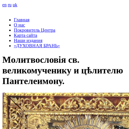
en
ru
uk
Главная
О нас
Покровитель Центра
Карта сайта
Наши издания
«ДУХОВНАЯ БРАНЬ»
Молитвословія св.
великомученику и цѣлителю
Пантелеимону.