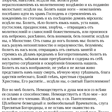
злорѣчія, навѣтовъ: исцѣли ны. Болятъ руки
нерасположеніемъ къ молитвенному воздѣянію и къ подаянію
милостынп: исцѣли ны. Болятъ наши ноги – нежеланіемъ
поспѣшно идти въ храмъ Господень и стремленіемъ къ
хожденіямъ по стогнамъ и къ посѣщенію домовъ мірскихъ:
исцѣли ны. Болитъ, зѣло болитъ языкъ нашъ, уста наши,
пустословя, празднословя, злорѣча, – отвращаясь отъ
молитвословій и славословій божественныхъ, или произнося
ихъ небрежно, разсѣянно, безъ вниманія, безъ понятія: исцѣли
ны, о Милостиве. Отъ главы до ногъ болимъ мы: болитъ въ
насъ разумъ непонятливостію и неразумностію, безуміемъ;
болитъ въ насъ воля, отвращаясь отъ святыхъ занятій и
стремясь къ дѣламъ вреднымъ и Богопротивнымъ; болитъ въ
насъ память, забывая наши прегрѣшенія и содержа въ себѣ
неутратно согрѣшенія и оскорбленія ближнихъ нашихъ.
Болитъ въ насъ воображеніе, не умѣя и не желая живо
представить намъ нашу смерть, вѣчную муку грѣшныхъ, блага
царствія небеснаго, Божій гнѣвъ, крестныя страданія
Христовы, Его распятіе... исцѣли ны, о святый Пантелеимоне!
Все во мнѣ болитъ. Немоществуетъ и душа моя вся со всѣми
ея силами и способностями. Немоществуетъ и тѣло мое – все
со всѣми его членами. Исцѣли мя, о св. Пантелеимоне,
Цѣлебниче безмездный и любвеобильный Врачеватель, слуга
Пресвятыя Богородицы, и не оставь мое окаянство въ