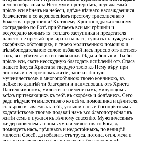
и многообразныя за Него муки претерпѣвъ, неувядаемый
пріялъ еси вѣнецъ на небеси, идѣже вѣчнаго наслаждаешися
блаженства и со дерзновеніемъ престолу трисолнечнаго
Божества предстоиши! Къ твоему Христоподражательному
состраданію по Бозѣ прибѣгаемъ вси мы грѣшніи и
всеусердно молимъ тя, теплаго заступника и предстателя
нашего: не престай призирати на насъ, сущихъ въ нуждехъ и
скорбныхъ обстоящихъ, и твоею молитвенною помощію и
цѣльбоподательною силою избавляй насъ присно отъ лютыхъ
золъ, всегубительства и всякія иныя бѣды и болѣзни. Ты бо
пріялъ еси, святе неоскудную благодать исцѣленій отъ Спаса
нашего Іисуса Христа за твердую твою къ Нему вѣру, при
чистомъ и непорочномъ житіи, запечатлѣнную
мученичествомъ и многопобѣдною твоею кончиною, въ
нейже по даннѣй ти благодати и наименованъ отъ Христа
Пантелеимономъ, милости тезоименитымъ, милующимъ
всѣхъ притекающихъ къ тебѣ въ скорбехъ и болѣзнехъ. Сего
ради вѣдуще тя милостиваго ко всѣмъ помощника и цѣлителя,
съ вѣрою взываемъ къ тебѣ, услыши насъ и богопріятнымъ
ходатайствомъ твоимъ подавай намъ вся благопотребная въ
житіи семъ и нужная къ вѣчному спасенію. Мученическимъ
же дерзновеніемъ твоимъ умоли милостиваго Бога, да
помилуетъ насъ, грѣшныхъ и недостойныхъ, по велицѣй
милости Своей, да избавитъ отъ труса, потопа, огня, меча и
всякаго праведнаго гнѣва и прещенія, благовременнѣ