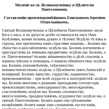
Моленіе ко св. Великомученику и Цѣлителю
Пантелеимону.
Составленію преосвященнѣйшимъ Епископомъ Іереміею
Отшельникомъ.
Святый Великомученице и Цѣлебниче Пантелеимоне, моли
Бога о насъ, и не допусти долѣе оставаться въ насъ тѣмъ
болѣзнямъ, коими болимъ душею и тѣломъ! Исцѣли тѣ язвы и
струпы, кои причинены намъ страстями нашими... Болимъ мы
лѣностію и разслабленіемъ: исцѣли ны. Болимъ влеченіемъ и
пристрастіемъ къ земнымъ предметамъ: исцѣли ны. Болимъ, о
св. Пантелеимоне! болимъ забывчивостію о дѣлѣ спасенія, о
нашихъ грѣхахъ и немощахъ, о нашихъ обязанностяхъ: исцѣли
ны. Болимъ злопомнѣніемъ, гнѣвливостію,
ненавистничествомъ: исцѣли, о Цѣлебниче свято-Аѳонскій и
всемірный. Болимъ завистію, гордостію, надменностію,
превозношеніемъ – при всей скудости и непотребствѣ: исцѣли
ны. Болимъ многими и разными припадками плотоугодія,
чревоизлишествомъ, невоздержностію, многояденіемъ,
сластолюбіемъ: исцѣли ны. Болимъ сонливостію,
многословіемъ, празднословіемъ, осудливостію: исцѣли ны, о
святый Пантелеимоне. Болятъ наши очи грѣховными
воззрѣніями; болятъ наши уши слушаніемъ пустословія,