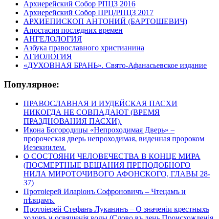
Архиерейский Собор РПЦЗ 2016
Архиерейский Собор ПРЦ/РПЦЗ 2017
АРХИЕПИСКОП АНТОНИЙ (БАРТОШЕВИЧ)
Апостасия последних времен
АНГЕЛОЛОГИЯ
Азбука православного христианина
АГИОЛОГИЯ
«ДУХОВНАЯ БРАНЬ». Свято-Афанасьевское издание
Популярное:
ПРАВОСЛАВНАЯ И ИУДЕЙСКАЯ ПАСХИ
НИКОГДА НЕ СОВПАДАЮТ (ВРЕМЯ
ПРАЗДНОВАНИЯ ПАСХИ).
Икона Богородицы «Непроходимая Дверь» –
пророческая дверь непроходимая, виденная пророком
Иезекиилем.
О СОСТОЯНИ ЧЕЛОВЕЧЕСТВА В КОНЦЕ МИРА
(ПОСМЕРТНЫЕ ВЕЩАНИЯ ПРЕПОДОБНОГО
НИЛА МИРОТОЧИВОГО АФОНСКОГО, ГЛАВЫ 28-
37)
Протоіерей Иларіонъ Софроновичъ – Чтецамъ и
пѣвцамъ.
Протоіерей Стефанъ Луканинъ – О значеніи крестныхъ
ходовъ и освященія воды (Слово въ день Происхожденія