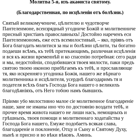
Молитва 5-я, изъ акаѳиста святому.
(Благодарственная, по исцѣленіи отъ болѣзни.)
Святый великомучениче, цѣлителю и чудотворче
Пантелеимоне, всеизрядный угодниче Божій и молитвенниче
присный христіанъ православныхъ! Достойно нареченъ еси
Пантелеимономъ, еже есть всемилостивый, – яко, пріявъ отъ
Бога благодать молитися за ны и болѣзни цѣлити, ты богатно
подаеши всѣмъ, къ тебѣ притекающимъ, различная исцѣленія
и вся къ жизни временнѣй и ко спасенію потребная: сего ради
и мы, недостойніи, сподобившеся твоея милости, паки предъ
святою твоею иконою прибѣгаемъ къ тебѣ, и прославляюще
тя, яко искренняго угодника Божія, нашего же вѣрнаго
молитвенника и исцѣлителя, усерднѣ благодаримъ тя и
подателя всѣхъ благъ Господа Бога нашего о великихъ
благодѣяніяхъ, отъ Него тобою намъ бывшихъ.
Пріими убо милостивно малое сіе молитвенное благодареніе
наше, зане не иманы ино что по достоянію воздати тебѣ, и
прочее время живота нашего не лиши насъ, немощныхъ и
грѣшныхъ, твоея помощи и молитвеннаго ходатайства у
Господа Бога нашего, Емуже подобаетъ всякая слава,
благодареніе и поклоненіе, Отцу и Сыну и Святому Духу,
нынѣ и присно и во вѣки вѣковъ. Аминь.