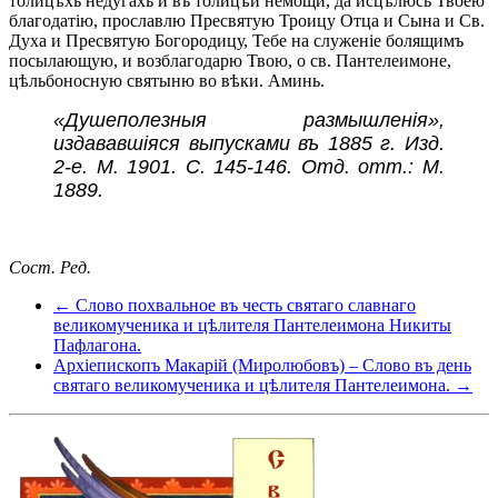
толицѣхъ недугахъ и въ толицѣй немощи, да исцѣлюсь Твоею
благодатію, прославлю Пресвятую Троицу Отца и Сына и Св.
Духа и Пресвятую Богородицу, Тебе на служеніе болящимъ
посылающую, и возблагодарю Твою, о св. Пантелеимоне,
цѣльбоносную святыню во вѣки. Аминь.
«Душеполезныя размышленія»,
издававшіяся выпусками въ 1885 г. Изд.
2-е. М. 1901. С. 145-146. Отд. отт.: М.
1889.
Сост. Ред.
← Слово похвальное въ честь святаго славнаго
великомученика и цѣлителя Пантелеимона Никиты
Пафлагона.
Архіепископъ Макарій (Миролюбовъ) – Слово въ день
святаго великомученика и цѣлителя Пантелеимона. →