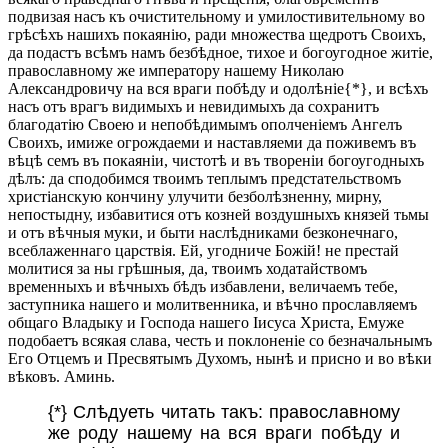
подвизая насъ къ очистительному и умилостивительному во
грѣсѣхъ нашихъ покаянію, ради множества щедротъ Своихъ,
да подастъ всѣмъ намъ безбѣдное, тихое и богоугодное житіе,
православному же императору нашему Николаю
Александровичу на вся враги побѣду и одолѣніе{*}, и всѣхъ
насъ отъ врагъ видимыхъ и невидимыхъ да сохранитъ
благодатію Своею и непобѣдимымъ ополченіемъ Ангелъ
Своихъ, имиже огрождаеми и наставляеми да поживемъ въ
вѣцѣ семъ въ покаяніи, чистотѣ и въ твореніи богоугодныхъ
дѣлъ: да сподобимся твоимъ теплымъ предстательствомъ
христіанскую кончину улучити безболѣзненну, мирну,
непостыдну, избавитися отъ козней воздушныхъ князей тьмы
и отъ вѣчныя муки, и быти наслѣдниками безконечнаго,
всеблаженнаго царствія. Ей, угодниче Божій! не престай
молитися за ны грѣшныя, да, твоимъ ходатайствомъ
временныхъ и вѣчныхъ бѣдъ избавлени, величаемъ тебе,
заступника нашего и молитвенника, и вѣчно прославляемъ
общаго Владыку и Господа нашего Іисуса Христа, Емуже
подобаетъ всякая слава, честь и поклоненіе со безначальнымъ
Его Отцемъ и Пресвятымъ Духомъ, нынѣ и присно и во вѣки
вѣковъ. Аминь.
{*} Слѣдуеть читать такъ: православному
же роду нашему на вся враги побѣду и