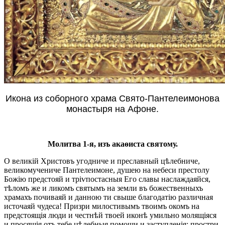
Икона из соборного храма Свято-Пантелеимонова
монастыря на Афоне.
Молитва 1-я, изъ акаѳиста святому.
О великій Христовъ угодниче и преславный цѣлебниче,
великомучениче Пантелеимоне, душею на небеси престолу
Божію предстояй и тріѵпостасныя Его славы наслаждаяйся,
тѣломъ же и ликомъ святымъ на земли въ божественныхъ
храмахъ почиваяй и данною ти свыше благодатію различная
источаяй чудеса! Призри милостивымъ твоимъ окомъ на
предстоящія люди и честнѣй твоей иконѣ умильно молящіяся
и просящія отъ тебе цѣлебныя помощи и заступленія: простри