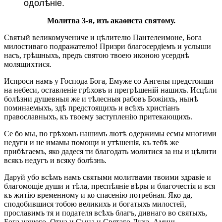
одолѣніе.
Молитва 3-я, изъ акаѳиста святому.
Святый великомучениче и цѣлителю Пантелеимоне, Бога
милостиваго подражателю! Призри благосердіемъ и услыши
насъ, грѣшныхъ, предъ святою твоею иконою усерднѣ
молящихтися.
Испроси намъ у Господа Бога, Емуже со Ангелы предстоиши
на небеси, оставленіе грѣховъ и прегрѣшеній нашихъ. Исцѣли
болѣзни душевныя же и тѣлесныя рабовъ Божіихъ, нынѣ
поминаемыхъ, здѣ предстоящихъ и всѣхъ христіанъ
православныхъ, къ твоему заступленію притекающихъ.
Се бо мы, по грѣхомъ нашимъ лютѣ одержимы есмы многими
недуги и не имамы помощи и утѣшенія, къ тебѣ же
прибѣгаемъ, яко дадеся ти благодать молитися за ны и цѣлити
всякъ недугъ и всяку болѣзнь.
Даруй убо всѣмъ намъ святыми молитвами твоими здравіе и
благомощіе души и тѣла, преспѣяніе вѣры и благочестія и вся
къ житію временному и ко спасенію потребная. Яко да,
сподобившися тобою великихъ и богатыхъ милостей,
прославимъ тя и подателя всѣхъ благъ, дивнаго во святыхъ,
Бога нашего, Отца и Сына и Святаго Духа. Аминь.