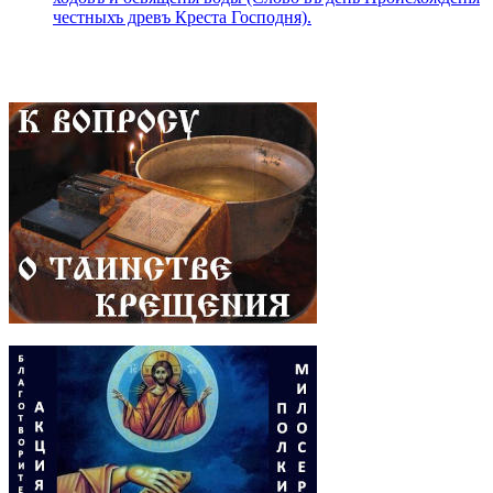
честныхъ древъ Креста Господня).