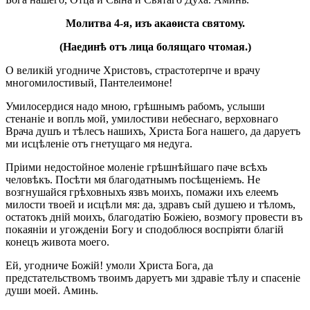
Молитва 4-я, изъ акаѳиста святому.
(Наединѣ отъ лица болящаго чтомая.)
О великій угодниче Христовъ, страстотерпче и врачу
многомилостивый, Пантелеимоне!
Умилосердися надо мною, грѣшнымъ рабомъ, услыши
стенаніе и вопль мой, умилостиви небеснаго, верховнаго
Врача душъ и тѣлесъ нашихъ, Христа Бога нашего, да даруетъ
ми исцѣленіе отъ гнетущаго мя недуга.
Пріими недостойное моленіе грѣшнѣйшаго паче всѣхъ
человѣкъ. Посѣти мя благодатнымъ посѣщеніемъ. Не
возгнушайся грѣховныхъ язвъ моихъ, помажи ихъ елеемъ
милости твоей и исцѣли мя: да, здравъ сый душею и тѣломъ,
остатокъ дній моихъ, благодатію Божіею, возмогу провести въ
покаяніи и угожденіи Богу и сподоблюся воспріяти благій
конецъ живота моего.
Ей, угодниче Божій! умоли Христа Бога, да
предстательствомъ твоимъ даруетъ ми здравіе тѣлу и спасеніе
души моей. Аминь.