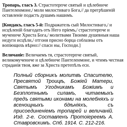
Тропарь, гласъ 3.
Страстотерпче святый и цѣлебниче
Пантелеимоне,/ моли милостиваго Бога,// да прегрѣшеній
оставленіе подастъ душамъ нашимъ.
[Кондакъ, гласъ 5-й:
Подражатель сый Милостиваго,/ и
исцѣленій благодать отъ Него пріемъ,/ страстотерпче и
мучениче Христа Бога,/ молитвами Твоими душевныя наша
недуги исцѣли,/ отгоня присно борца соблазны отъ
вопіющихъ вѣрно:// спаси ны, Господи.]
Величаніе:
Величаемъ тя, страстотерпче святый,
великомучениче и цѣлебниче Пантелеимоне, и чтимъ честная
страданія твоя, яже за Христа претепѣлъ еси.
Полный сборникъ молитвъ Спасителю,
Пресвятой Троицѣ, Божіей Матери,
Святымъ Угодникамъ Божіимъ и
Безплотнымъ силамъ, читаемыхъ
предъ святыми иконами на молебняхъ и
всенощныхъ бдѣніяхъ, съ
присоединеніемъ тропарей и величаній.
Изд. 2-е. Составленъ Протоіереемъ А.
Ставровскимъ. Спб. 1914. С. 212-216.