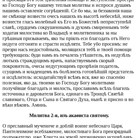
ко Господу Богу нашему теплыя молитвы и испроси душамъ
нашимъ оставленіе согрѣшеній. Се бо мы, за беззаконія наша
не смѣюще возвести очесъ нашихъ въ высотѣ небеснѣй, ниже
вознести гласъ молебный къ Его въ Божествѣ неприступнѣй
славѣ, сердцемъ сокрушеннымъ и духомъ смиреннымъ тебе
ходатая милостива ко Владыцѣ и молитвенника за ны
грѣшныя призываемъ, яко ты пріялъ еси благодать отъ Него
недуги отгоняти и страсти исцѣляти. Тебе убо просимъ: не
презри насъ недостойныхъ, молящихся тебѣ и твоей помощи
требующихъ: буди намъ въ печалехъ утѣшитель, въ недузѣхъ
лютыхъ страждущимъ врачъ, напаствуемымъ скорый
покровитель, очесы недугующимъ прозрѣнія податель,
ссущимъ и младенцемъ въ болѣзнехъ готовѣйшій предстатель
и исцѣлитель: исходатайствуй всѣмъ вся, яже ко спасенію
полезная, яко да, твоими ко Господу Богу молитвами
получйвше благодать и милость, прославимъ всѣхъ благихъ
источника и дарователя Бога, единаго въ Троицѣ Святѣй
славимаго, Отца и Сына и Святаго Духа, нынѣ и присно и во
вѣки вѣковъ. Аминь.
Молитва 2-я, изъ акаѳиста святому.
О преславный мучениче и доблій воине небеснаго Царя,
Пантелеимоне всеблаженне, милостиваго Бога преизрядный
подражателю, иже Христа на землй дерзновенно исповѣдавъ