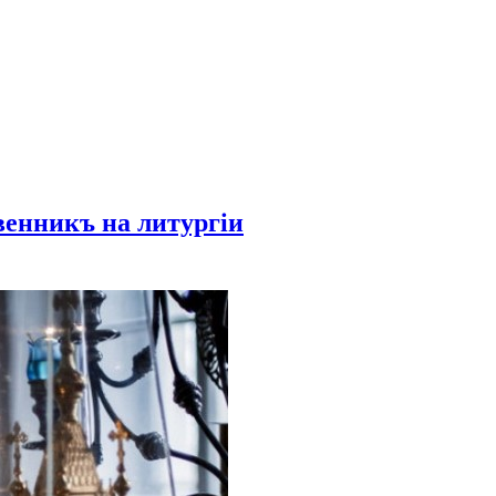
венникъ на литургіи