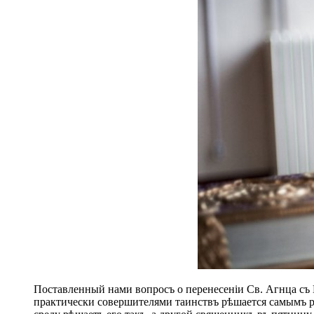
Поставленный нами вопросъ о перенесеніи Св. Агнца съ 
практически совершителями таинствъ рѣшается самымъ р