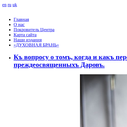
en
ru
uk
Главная
О нас
Покровитель Центра
Карта сайта
Наши издания
«ДУХОВНАЯ БРАНЬ»
Къ вопросу о томъ, когда и какъ пе
преждеосвященныхъ Даровъ.