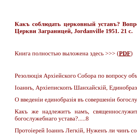
Какъ соблюдать церковный уставъ? Вопро
Церкви Заграницей, Jordanville 1951. 21 с.
Книга полностью выложена здесь >>> (
PDF
)
Резолюцiя Архiейского Собора по вопросу объ
Iоаннъ, Архiепископъ Шанхайскiй, Единобраз
О введенiи единобразiя въ совершенiи богосл
Какъ же надлежитъ намъ, священнослужит
богослужебнаго устава?.....8
Протоiерей Iоаннъ Легкiй, Нуженъ ли чинъ сов