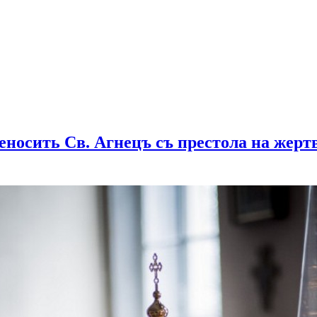
реносить Св. Агнецъ съ престола на жерт