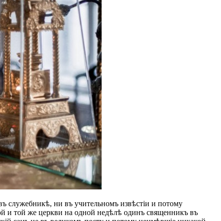
въ служебникѣ, ни въ учительномъ извѣстіи и потому
й и той же церкви на одной недѣлѣ одинъ священникъ въ