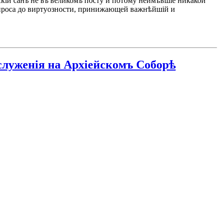
скій санъ не въ великомъ посту и потому неимѣвшіе никакой
опроса до виртуозности, принижающей важнѣйшій и
служенiя на Архiейскомъ Соборѣ