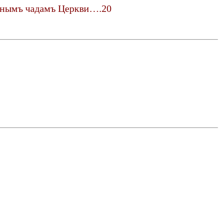
ѣрнымъ чадамъ Церкви….20