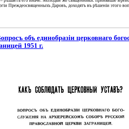
 – рѣшаетъ его иначе. Молодые же священники. принявшіе іерей
ргіи Преждеосвященныхъ Даровъ, доходятъ въ рѣшеніи этого в
опросъ объ единобразiи церковнаго бого
ницей 1951 г.