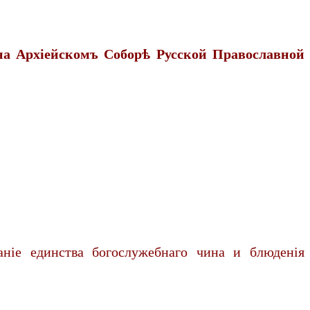
 на Архiейскомъ Соборѣ Русской Православной
нiе единства богослужебнаго чина и блюденiя