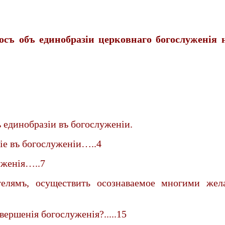
съ объ единобразiи церковнаго богослуженiя
 единобразiи въ богослуженiи.
iе въ богослуженiи…..4
уженiя…..7
елямъ, осуществить осознаваемое многими жела
ершенiя богослуженiя?.....15