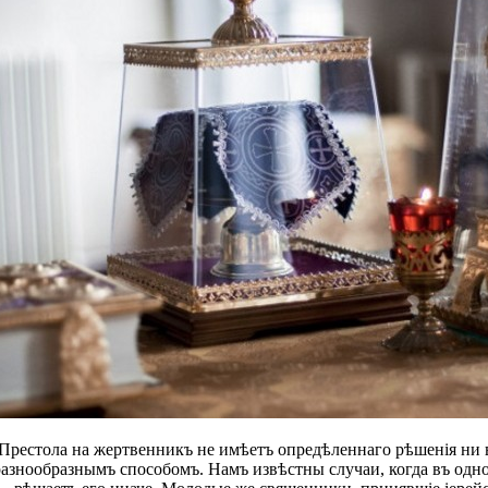
Престола на жертвенникъ не имѣетъ опредѣленнаго рѣшенія ни 
азнообразнымъ способомъ. Намъ извѣстны случаи, когда въ одно