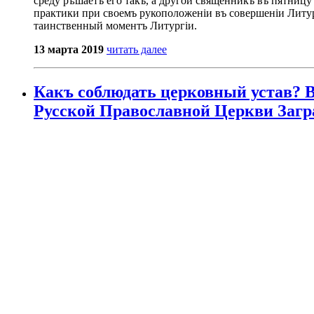
среду рѣшаетъ его такъ, а другой священникъ въ пятницу
практики при своемъ рукоположеніи въ совершеніи Литу
таинственный моментъ Литургіи.
13 марта 2019
читать далее
Какъ соблюдать церковный устав? В
Русской Православной Церкви Загра