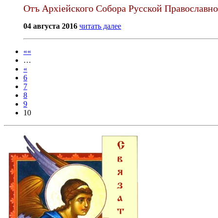
Отъ Архiейского Собора Русской Православн
04 августа 2016
читать далее
««
…
«
6
7
8
9
10