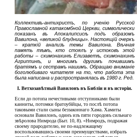
Коллективъ-антихристъ, по ученію Русской
Православной катакомбной Церкви, символически
показанъ въ Апокалипсисѣ подъ образомъ
Вавилона, «великой блудницы». Настоящій очеркъ
– краткій анализъ темы Вавилона. Вѣчная
память тѣмъ, кто стоялъ у истоковъ этой
работы – схимонахинѣ Елизаветѣ, схимонахинѣ
Агриппинѣ, и многимъ другимъ почившимъ
братіямъ и сестрамъ нашимъ. Обращаю вниманіе
боголюбиваго читателя на то, что работа эта
была написана и распространялась въ 1980 г. Ред.
I. Ветхозавѣтный Вавилонъ въ Библіи и въ исторіи.
Если до потопа нечестивыми отступниками были
каиниты, потомки братоубійцы, то послѣ потопа
таковыми стали сыны беззаконнаго Хама. Хамиты
основали Вавилонъ, одинъ изъ пяти городовъ сильнаго
звѣролова Нимрода (Быт. 10, 8). «Нимродъ, подражая
своему прародителю, не по-надлежащему
воспользовавшись своими преимуществами, избралъ