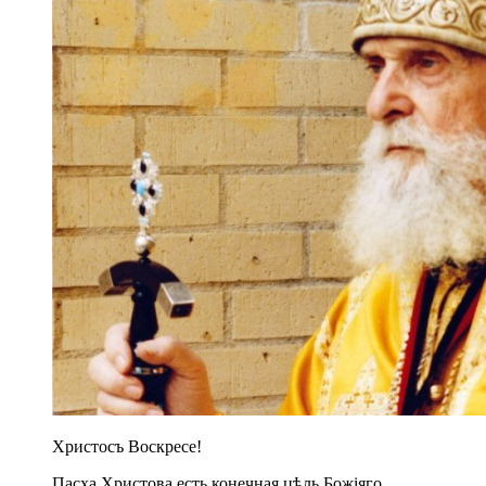
Христосъ Воскресе!
Пасха Христова есть конечная цѣль Божіяго