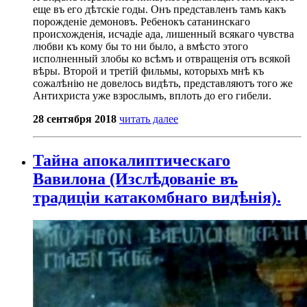
еще въ его дѣтскіе годы. Онъ представленъ тамъ какъ
порожденіе демоновъ. Ребенокъ сатанинскаго
происхожденія, исчадіе ада, лишенный всякаго чувства
любви къ кому бы то ни было, а вмѣсто этого
исполненный злобы ко всѣмъ и отвращенія отъ всякой
вѣры. Второй и третій фильмы, которыхъ мнѣ къ
сожалѣнію не довелось видѣть, представляютъ того же
Антихриста уже взрослымъ, вплоть до его гибели.
28 сентября 2018
читать далее
Тайна апокалиптическаго
Вавилона (Изслѣдованіе въ
традиціи катакомбнаго видѣнія).