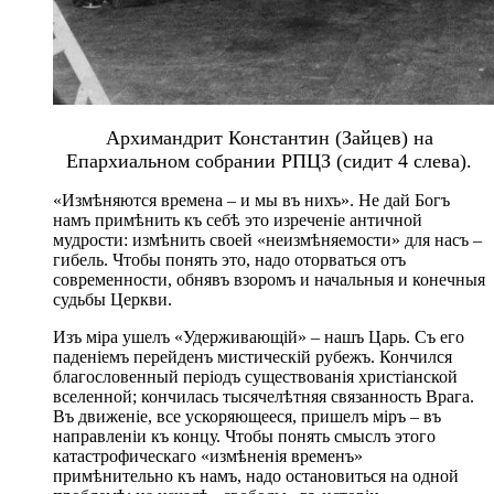
Архимандрит Константин (Зайцев) на
Епархиальном собрании РПЦЗ (сидит 4 слева).
«Измѣняются времена – и мы въ нихъ». Не дай Богъ
намъ примѣнить къ себѣ это изреченіе античной
мудрости: измѣнить своей «неизмѣняемости» для насъ –
гибель. Чтобы понять это, надо оторваться отъ
современности, обнявъ взоромъ и начальныя и конечныя
судьбы Церкви.
Изъ міра ушелъ «Удерживающій» – нашъ Царь. Съ его
паденіемъ перейденъ мистическій рубежъ. Кончился
благословенный періодъ существованія христіанской
вселенной; кончилась тысячелѣтняя связанность Врага.
Въ движеніе, все ускоряющееся, пришелъ міръ – въ
направленіи къ концу. Чтобы понять смыслъ этого
катастрофическаго «измѣненія временъ»
примѣнительно къ намъ, надо остановиться на одной