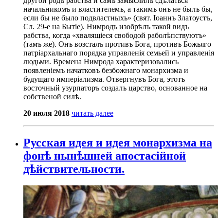
другой родъ рабства и самъ замыслилъ сдѣлаться
начальникомъ и властителемъ, а такимъ онъ не былъ бы,
если бы не было подвластныхъ» (свят. Іоаннъ Златоустъ,
Сл. 29-е на Бытіе). Нимродъ изобрѣлъ такой видъ
рабства, когда «хвалящіеся свободой раболѣпствуютъ»
(тамъ же). Онъ возсталъ противъ Бога, противъ Божьяго
патріархальнаго порядка управленія семьей и управленія
людьми. Времена Нимрода характеризовались
появленіемъ начатковъ безбожнаго монархизма и
будущаго имперіализма. Отвергнувъ Бога, этотъ
восточный узурпаторъ создалъ царство, основанное на
собственой силѣ.
20 июля 2018
читать далее
Русская идея и идея монархизма на
фонѣ нынѣшней апостасійной
дѣйствительности.