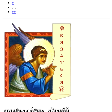
»
…
»»