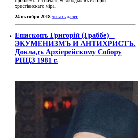
проблемѣ: на началѣ «свободы» въ исторіи
христіанскаго міра.
24 октября 2018
читать далее
Епископъ Григорій (Граббе) –
ЭКУМЕНИЗМЪ И АНТИХРИСТЪ.
Докладъ Архіерейскому Собору
РПЦЗ 1981 г.