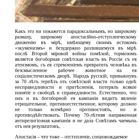
Какъ это ни покажется парадоксальнымъ, но широкому
размаху, широкому апостасійно-отступленческому
движенію въ мірѣ, имѣющему своимъ истокомъ
«экуменизмъ» и безудержно разлившемуся въ мірѣ
послѣ Второй міровой войны помѣхой, тормозомъ
является богоборная совѣтская власть въ Россіи съ ея
атеизмомъ, съ ея стремленіемъ превратить человѣка въ
безсмысленное рабочее животное на ея
соціалистическомъ дворѣ. Народъ русскій, привыкнувъ
за 70 лѣтъ терпѣть оть совѣтской власти только однѣ
несправедливости и притѣсненія, потерялъ всякое
понятіе о свободѣ и справедливости. Естественно, что
онъ и въ богоборной ея кампаніи видитъ явленіе
отрицательное, противоестественное, которому должно
не только всемѣрно противостоять, но и
противодѣйствовать. Почему 70-лѣтняя напряженная
антирелигіозная кампанія и не дала Совѣтамъ чаемыхь
отъ нея результатовъ,
Апостасія – что тоже – отступленіе, сопровождаемое