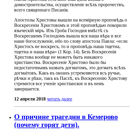
домостроительства, осуществленіе всѣхъ пророчествъ,
всего священнаго Писанія.
Апостолы Христовы вышли на всемірную проповѣдь о
Воскресеніи Христовомъ и этой проповѣдью покорили
языческій міръ. Изъ Гроба Господня вмѣстѣ съ
Воскресшимъ Господомъ вышла вся наша вѣра и все
наше богослуженіе, ибо по слову апостола Павла: «если
Христосъ не воскресъ, то и проповѣдь наша тщетна,
тщетна и наша вѣра» (1 Кор. 14). Безъ Воскресенія
Христова вообще не можетъ быть никакого
христіанства. Воскресеніе Христово было бы
недостаточнымъ назвать догматомъ, это догматъ всѣхъ
догмаітовъ. Какъ въ океанъ устремляются всъ ручьи,
рѣчки и рѣки, такъ къ Пасхѣ, къ Воскресенію Христову
стремится все ученіе христіанское и въ немъ
завершается.
12 апреля 2018
читать далее
О причине трагедии в Кемерово
(почему горят дети).