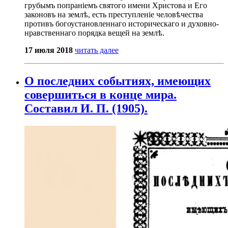
грубымъ попраніемъ святого имени Христова и Его
законовъ на землѣ, есть преступленіе человѣчества
противъ богоустановленнаго историческаго и духовно-
нравственнаго порядка вещей на землѣ.
17 июля 2018
читать далее
О последних событиях, имеющих
совершиться в конце мира.
Составил И. П. (1905).