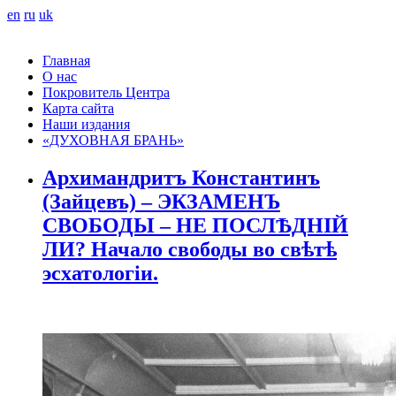
en
ru
uk
Главная
О нас
Покровитель Центра
Карта сайта
Наши издания
«ДУХОВНАЯ БРАНЬ»
Архимандритъ Константинъ
(Зайцевъ) – ЭКЗАМЕНЪ
СВОБОДЫ – НЕ ПОСЛѢДНІЙ
ЛИ? Начало свободы во свѣтѣ
эсхатологіи.