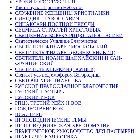
УРОКИ БОГОСЛУЖЕНИЯ
Узкий путь в Царство Небесное
СЛУЖЕНИЕ ЖЕНЩИНЫ ХРИСТИАНКИ
СИНОДИК ПРАВОСЛАВИЯ
СИНАКСАРИ ПОСТНОЙ ТРИОДИ
СЕДМИЦА СТРАСТЕЙ ХРИСТОВЫХ
СВЯЩЕННАЯ БОРЬБА РПЦЗ С АПОСТАСИЕЙ
Святоотеческое Училище Благочестия
СВЯТИТЕЛЬ ФИЛАРЕТ МОСКОВСКИЙ
СВЯТИТЕЛЬ ФИЛАРЕТ (ВОЗНЕСЕНСКИЙ)
СВЯТИТЕЛЬ ИОАНН ШАНХАЙСКИЙ И САН-
ФРАНЦИССКИЙ
СВЯТИТЕЛЬ АВЕРКИЙ (ТАУШЕВ)
Святая Русь под омофором Богородицы
СВЕТОЧИ ХРИСТИАНСТВА
РУССКОЕ ПРАВОСЛАВНОЕ БЛАГОЧЕСТИЕ
РУССКИЙ ПАСТЫРЬ
РУССКИЙ ИНОК
РПЦЗ, ТРЕТИЙ РЕЙХ И ВОВ
РОЖДЕСТВЕНСКОЕ
ПСАЛТИРЬ
ПРОПОВЕДНИЧЕСКИЕ ТЕМЫ
ПРОПОВЕДНИЧЕСКАЯ ХРЕСТОМАТИЯ
ПРАКТИЧЕСКОЕ РУКОВОДСТВО ДЛЯ ПАСТЫРЕЙ
ПРАКТИЧЕСКАЯ ЛОГИКА