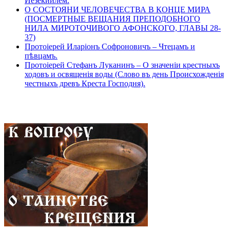
Иезекиилем.
О СОСТОЯНИ ЧЕЛОВЕЧЕСТВА В КОНЦЕ МИРА
(ПОСМЕРТНЫЕ ВЕЩАНИЯ ПРЕПОДОБНОГО
НИЛА МИРОТОЧИВОГО АФОНСКОГО, ГЛАВЫ 28-
37)
Протоіерей Иларіонъ Софроновичъ – Чтецамъ и
пѣвцамъ.
Протоіерей Стефанъ Луканинъ – О значеніи крестныхъ
ходовъ и освященія воды (Слово въ день Происхожденія
честныхъ древъ Креста Господня).