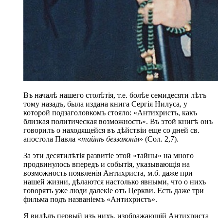
Въ началѣ нашего столѣтія, т.е. болѣе семидесяти лѣтъ
тому назадъ, была издана книга Сергія Нилуса, у
которой подзаголовкомъ стояло: «Антихристъ, какъ
близкая политическая возможность». Въ этой книгѣ онъ
говорилъ о находящейся въ дѣйствіи еще со дней св.
апостола Павла «
тайнѣ беззаконія
» (Сол. 2,7).
За эти десятилѣтія развитіе этой «тайны» на много
продвинулось впередъ и событія, указывающія на
возможность появленія Антихриста, м.б. даже при
нашей жизни, дѣлаются настолько явными, что о нихъ
говорятъ уже люди далекіе отъ Церкви. Есть даже три
фильма подъ названіемъ «Антихристъ».
Я видѣлъ первый изъ нихъ, изображающій Антихриста