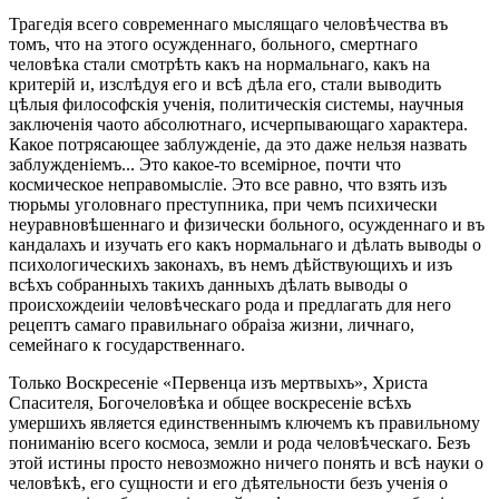
Трагедія всего современнаго мыслящаго человѣчества въ
томъ, что на этого осужденнаго, больного, смертнаго
человѣка стали смотрѣть какъ на нормальнаго, какъ на
критерій и, изслѣдуя его и всѣ дѣла его, стали выводить
цѣлыя философскія ученія, политическія системы, научныя
заключенія чаото абсолютнаго, исчерпывающаго характера.
Какое потрясающее заблужденіе, да это даже нельзя назвать
заблужденіемъ... Это какое-то всемірное, почти что
космическое неправомысліе. Это все равно, что взять изъ
тюрьмы уголовнаго преступника, при чемъ психически
неуравновѣшеннаго и физически больного, осужденнаго и въ
кандалахъ и изучать его какъ нормальнаго и дѣлать выводы о
психологическихъ законахъ, въ немъ дѣйствующихъ и изъ
всѣхъ собранныхъ такихъ данныхъ дѣлать выводы о
происхождеиіи человѣческаго рода и предлагать для него
рецептъ самаго правильнаго обраіза жизни, личнаго,
семейнаго к государственнаго.
Только Воскресеніе «Первенца изъ мертвыхъ», Христа
Спасителя, Богочеловѣка и общее воскресеніе всѣхъ
умершихъ является единственнымъ ключемъ къ правильному
пониманію всего космоса, земли и рода человѣческаго. Безъ
этой истины просто невозможно ничего понять и всѣ науки о
человѣкѣ, его сущности и его дѣятельности безъ ученія о