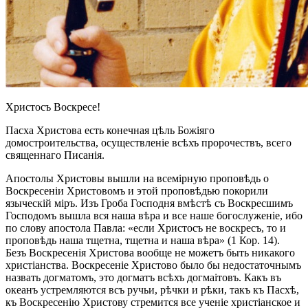
Христосъ Воскресе!
Пасха Христова есть конечная цѣль Божіяго
домостроительства, осуществленіе всѣхъ пророчествъ, всего
священнаго Писанія.
Апостолы Христовы вышли на всемірную проповѣдь о
Воскресеніи Христовомъ и этой проповѣдью покорили
языческій міръ. Изъ Гроба Господня вмѣстѣ съ Воскресшимъ
Господомъ вышла вся наша вѣра и все наше богослуженіе, ибо
по слову апостола Павла: «если Христосъ не воскресъ, то и
проповѣдь наша тщетна, тщетна и наша вѣра» (1 Кор. 14).
Безъ Воскресенія Христова вообще не можетъ быть никакого
христіанства. Воскресеніе Христово было бы недостаточнымъ
назвать догматомъ, это догматъ всѣхъ догмаітовъ. Какъ въ
океанъ устремляются всъ ручьи, рѣчки и рѣки, такъ къ Пасхѣ,
къ Воскресенію Христову стремится все ученіе христіанское и