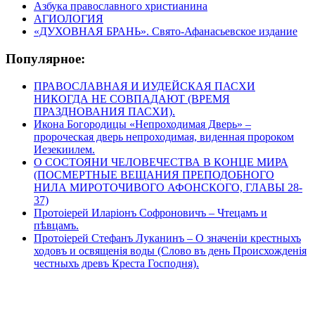
Азбука православного христианина
АГИОЛОГИЯ
«ДУХОВНАЯ БРАНЬ». Свято-Афанасьевское издание
Популярное:
ПРАВОСЛАВНАЯ И ИУДЕЙСКАЯ ПАСХИ
НИКОГДА НЕ СОВПАДАЮТ (ВРЕМЯ
ПРАЗДНОВАНИЯ ПАСХИ).
Икона Богородицы «Непроходимая Дверь» –
пророческая дверь непроходимая, виденная пророком
Иезекиилем.
О СОСТОЯНИ ЧЕЛОВЕЧЕСТВА В КОНЦЕ МИРА
(ПОСМЕРТНЫЕ ВЕЩАНИЯ ПРЕПОДОБНОГО
НИЛА МИРОТОЧИВОГО АФОНСКОГО, ГЛАВЫ 28-
37)
Протоіерей Иларіонъ Софроновичъ – Чтецамъ и
пѣвцамъ.
Протоіерей Стефанъ Луканинъ – О значеніи крестныхъ
ходовъ и освященія воды (Слово въ день Происхожденія
честныхъ древъ Креста Господня).