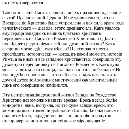
въ немъ завершается.
Таково значеніе Пасхи. вершина всѣхъ праздниковъ, сердце
святой Православной Церкви. И не удивительно, что на
Воскресеніе Христово была устремлена и вся сила врага рода
человѣческаго — діавола, этого древняго зла. Какъ удалось
ему сердца западныхъ нашихъ братьевъ христіанъ
переключить съ Пасхи на Рождество Христово и сдѣлать
послѣднее средоточіемъ всей ихъ духовной жизни? Какъ
средство могло сдѣлаться цѣлью? Невозможно почти
прослѣдить исторически — когда, въ какой моментъ исторіи,
Римъ, а за нимъ и все западное христіанство, совершило эту
духовную перестановку съ Пасхи на Рождество. Какъ луна
могла занять мѣсто солнца, главнаго свѣтила небеснаго? Но
эта подмѣна произошла, а за ней весь западъ началъ жить
другой духовной жизнью; мистический сакраментальный
ликъ его совершенно измѣнился.
Эту централизацію духовной жизни Запада на Рождество
Христово невозможно казвать ересью. Ересь всегда болѣе
конкретна, явна, выпукла, но это хуже всякой ереси, это
можно назвать только подмѣной и тѣмъ болѣе опасной, что
она незамѣтно, вкрадчиво вошла въ исторію и изнутри
ниспровергла истинное христіанское міроощущеніе.