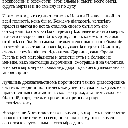
воскресеніи и безсмертіи, этой альфы и омеги всего бытія,
будутъ мертвы и по смыслу и по духу.
И это потому, что единственно въ Церкви Православной во
всей полнотѣ, какъ бы въ Божіемъ діапазонѣ, человѣкъ
представляется во всѣхъ стадіяхъ своего бытія отъ его
сотворенія Богомъ, затѣмъ черезъ грѣхопаденіе до его смерти,
и до его воскресенія и безсмертія, а не въ какомъ-то маломъ
отрѣзкѣ его бытія и самомъ незначительномъ его пребываніи
на землѣ въ состояніи паденія, осужденія и грѣха. Воистину
столь нагремѣвшіе послѣдователи Дарвина, самъ Фрейдъ,
Гегель и всѣ матеріалисты и атеисты суть не больше не
меньше, какъ настоящіе дырочники, смотрящіе и на человѣка,
и на весь міръ черезъ скважину, дырочку своего ущемленнаго
міровоззрѣнія.
Лучшимъ доказательствомъ порочности такихъ философскихъ
системъ, теорій и политическихъ ученій служатъ ихъ ужасныя
нравствениыя послѣдствія; сколько грѣха, а за нимъ сколько
бѣдствій, горя, слезъ и крови они принесли роду
человѣческому.
Воскресеніе Христово это тотъ камень, которымъ пренебрегли
гордые строители міра сего, но къ ихъ сраму этотъ камень
оказался краеугольнымъ всего мірозданія.