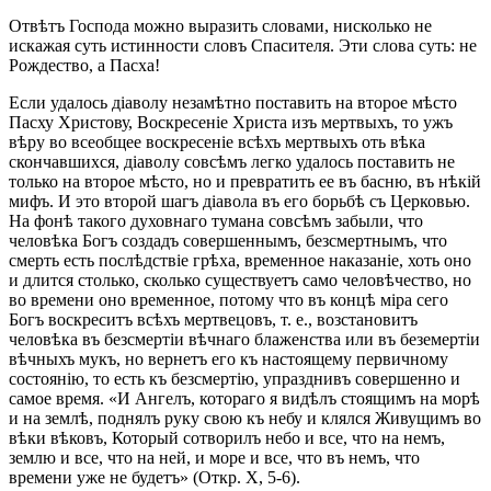
Отвѣтъ Господа можно выразить словами, нисколько не
искажая суть истинности словъ Спасителя. Эти слова суть: не
Рождество, а Пасха!
Если удалось діаволу незамѣтно поставить на второе мѣсто
Пасху Христову, Воскресеніе Христа изъ мертвыхъ, то ужъ
вѣру во всеобщее воскресеніе всѣхъ мертвыхъ оть вѣка
скончавшихся, діаволу совсѣмъ легко удалось поставить не
только на второе мѣсто, но и превратить ее въ басню, въ нѣкій
мифъ. И это второй шагъ діавола въ его борьбѣ съ Церковью.
На фонѣ такого духовнаго тумана совсѣмъ забыли, что
человѣка Богъ создадъ совершеннымъ, безсмертнымъ, что
смерть есть послѣдствіе грѣха, временное наказаніе, хоть оно
и длится столько, сколько существуетъ само человѣчество, но
во времени оно временное, потому что въ концѣ міра сего
Богъ воскреситъ всѣхъ мертвецовъ, т. е., возстановитъ
человѣка въ безсмертіи вѣчнаго блаженства или въ беземертіи
вѣчныхъ мукъ, но вернетъ его къ настоящему первичному
состоянію, то есть къ безсмертію, упразднивъ совершенно и
самое время. «И Ангелъ, котораго я видѣлъ стоящимъ на морѣ
и на землѣ, поднялъ руку свою къ небу и клялся Живущимъ во
вѣки вѣковъ, Который сотворилъ небо и все, что на немъ,
землю и все, что на ней, и море и все, что въ немъ, что
времени уже не будетъ» (Откр. X, 5-6).