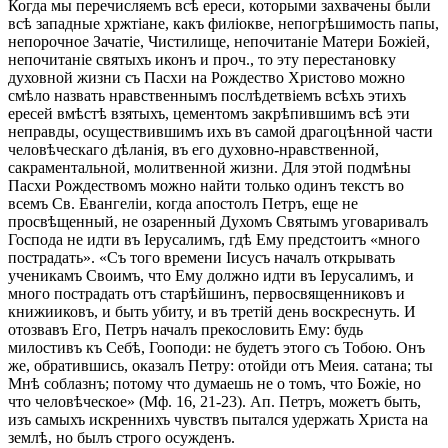
Когда мы перечисляемъ всѣ ереси, которыми захвачены были
всѣ западные хржтіане, какъ филіокве, непогрѣшимость папы,
непорочное Зачатіе, Чистилище, непочитаніе Матери Божіей,
непочитаніе святыхъ иконъ и проч., то эту перестановку
духовной жизни съ Пасхи на Рождество Христово можно
смѣло назвать нравственнымъ послѣдетвіемъ всѣхъ этихъ
ересей вмѣстѣ взятыхъ, цементомъ закрѣпившимъ всѣ эти
неправды, осуществившимъ ихъ въ самой драгоцѣнной части
человѣческаго дѣланія, въ его духовно-нравственной,
сакраментальной, молитвенной жизни. Для этой подмѣны
Пасхи Рождествомъ можно найти только одинъ текстъ во
всемъ Св. Евангеліи, когда апостолъ Петръ, еще не
просвѣщенный, не озаренный Духомъ Святымъ уговаривалъ
Господа не идти въ Іерусалимъ, гдѣ Ему предстоитъ «много
пострадать». «Съ того времени Іисусъ началъ открывать
ученикамъ Своимъ, что Ему должно идти въ Іерусалимъ, и
много пострадать отъ старѣйшинъ, первосвященниковъ и
книжииковъ, и быть убиту, и въ третій день воскреснуть. И
отозвавъ Его, Петръ началъ прекословить Ему: будь
милостивъ къ Себѣ, Гооподи: не будетъ этого съ Тобою. Онъ
же, обратившись, оказалъ Петру: отойди отъ Меия. сатана; ты
Мнѣ соблазнъ; потому что думаешь не о томъ, что Божіе, но
что человѣческое» (Мф. 16, 21-23). Ап. Петръ, можетъ быть,
изъ самыхъ искреннихъ чувствъ пытался удержать Христа на
землѣ, но былъ строго осужденъ.