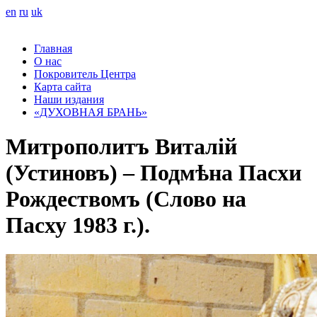
en
ru
uk
Главная
О нас
Покровитель Центра
Карта сайта
Наши издания
«ДУХОВНАЯ БРАНЬ»
Митрополитъ Виталій
(Устиновъ) – Подмѣна Пасхи
Рождествомъ (Слово на
Пасху 1983 г.).