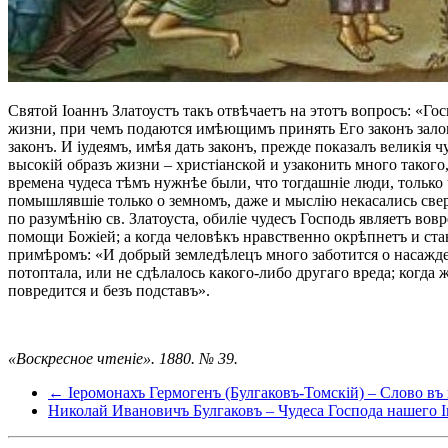
Святой Іоаннъ Златоустъ такъ отвѣчаетъ на этотъ вопросъ: «Го
жизни, при чемъ подаются имѣющимъ принять Его законъ залог
законъ. И іудеямъ, имѣя дать законъ, прежде показалъ великія 
высокій образъ жизни – христіанской и узаконить много такого,
времена чудеса тѣмъ нужнѣе были, что тогдашніе люди, тольк
помышлявшіе только о земномъ, даже и мыслію некасались свер
по разумѣнію св. Златоуста, обиліе чудесъ Господь являетъ в
помощи Божіей; а когда человѣкъ нравственно окрѣпнетъ и ста
примѣромъ: «И добрый земледѣлецъ много заботится о насажден
потоптала, или не сдѣлалось какого-либо другаго вреда; когда
повредится и безъ подставъ».
«Воскресное чтеніе». 1880. № 39.
← Іеромонахъ Гермогенъ (Булгаковъ-Томскій) – Слово въ
Николай Ивановичъ Булгаковъ – Чудеса Господа нашего 