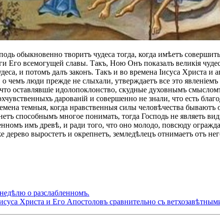
сподь обыкновенно творитъ чудеса тогда, когда имѣетъ совершит
и Его всемогущей славы. Такъ, Ною Онъ показалъ великія чудес
чудеса, и потомъ далъ законъ. Такъ и во времена Іисуса Христа и
 о чемъ люди прежде не слыхали, утверждаетъ все это явленіемъ 
о что оставлявшіе идолопоклонство, скудные духовнымъ смыслом
хчувственныхъ дарованій и совершенно не знали, что есть благ
овремена темныя, когда нравственныя силы человѣчества бывают
нетъ способнымъ многое понимать, тогда Господь не являеть ви
номъ имъ древѣ, и ради того, что оно молодо, повсюду ограждае
 же дерево выростетъ и окрепнетъ, земледѣлецъ отнимаетъ отъ не
 недѣлю о разслабленномъ.
Іисуса Христа и Его Апостоловъ сравнительно съ ветхозавѣтным