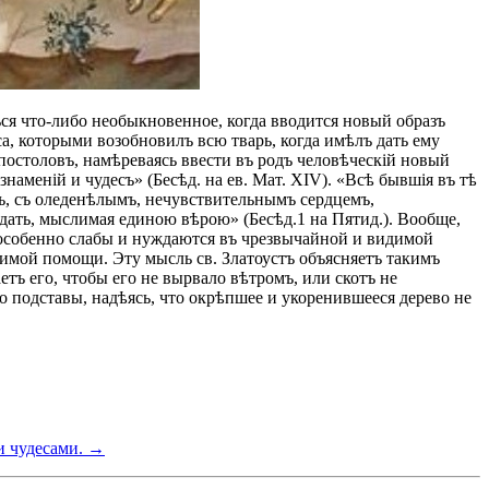
ься что-либо необыкновенное, когда вводится новый образъ
а, которыми возобновилъ всю тварь, когда имѣлъ дать ему
 апостоловъ, намѣреваясь ввести въ родъ человѣческій новый
знаменій и чудесъ» (Бесѣд. на ев. Мат. ΧΙV). «Всѣ бывшія въ тѣ
ъ, съ оледенѣлымъ, нечувствительнымъ сердцемъ,
одать, мыслимая единою вѣрою» (Бесѣд.1 на Пятид.). Вообще,
ъ особенно слабы и нуждаются въ чрезвычайной и видимой
димой помощи. Эту мысль св. Златоустъ объясняетъ такимъ
тъ его, чтобы его не вырвало вѣтромъ, или скотъ не
го подставы, надѣясь, что окрѣпшее и укоренившееся дерево не
и чудесами. →