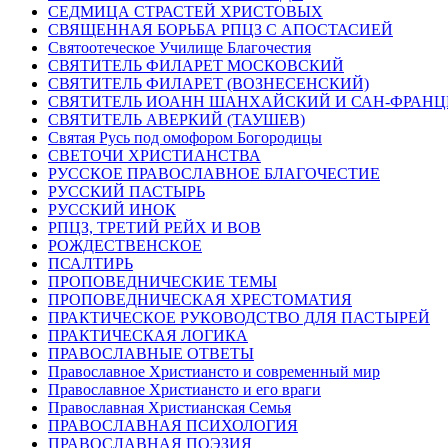
СЕДМИЦА СТРАСТЕЙ ХРИСТОВЫХ
СВЯЩЕННАЯ БОРЬБА РПЦЗ С АПОСТАСИЕЙ
Святоотеческое Училище Благочестия
СВЯТИТЕЛЬ ФИЛАРЕТ МОСКОВСКИЙ
СВЯТИТЕЛЬ ФИЛАРЕТ (ВОЗНЕСЕНСКИЙ)
СВЯТИТЕЛЬ ИОАНН ШАНХАЙСКИЙ И САН-ФРАН
СВЯТИТЕЛЬ АВЕРКИЙ (ТАУШЕВ)
Святая Русь под омофором Богородицы
СВЕТОЧИ ХРИСТИАНСТВА
РУССКОЕ ПРАВОСЛАВНОЕ БЛАГОЧЕСТИЕ
РУССКИЙ ПАСТЫРЬ
РУССКИЙ ИНОК
РПЦЗ, ТРЕТИЙ РЕЙХ И ВОВ
РОЖДЕСТВЕНСКОЕ
ПСАЛТИРЬ
ПРОПОВЕДНИЧЕСКИЕ ТЕМЫ
ПРОПОВЕДНИЧЕСКАЯ ХРЕСТОМАТИЯ
ПРАКТИЧЕСКОЕ РУКОВОДСТВО ДЛЯ ПАСТЫРЕЙ
ПРАКТИЧЕСКАЯ ЛОГИКА
ПРАВОСЛАВНЫЕ ОТВЕТЫ
Православное Христиансто и современный мир
Православное Христиансто и его враги
Православная Христианская Семья
ПРАВОСЛАВНАЯ ПСИХОЛОГИЯ
ПРАВОСЛАВНАЯ ПОЭЗИЯ