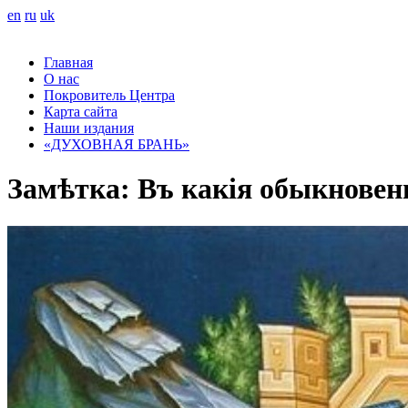
en
ru
uk
Главная
О нас
Покровитель Центра
Карта сайта
Наши издания
«ДУХОВНАЯ БРАНЬ»
Замѣтка: Въ какія обыкновен