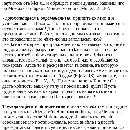
научитесь отъ Меня... и обрящете покой душамъ вашимъ; иго
бо Мое благо и бремя Мое легко есть» (Мѳ. XI, 28-30).
«
Труждающіеся и обремененные!
пріидите ко Мнѣ и Я
успокою васъ». Покой... какъ онъ неправильно понимается и
осуществляется нами! Дни тѣлеснаго покоя – это
праздничные дни. Работу въ эти дни мы считаемъ грѣхомъ и
это справедливо; но чѣмъ же мы заполняемъ ихъ?
разсѣяннымъ времяпрепровожденіемъ, весельемъ, которое не
подкрѣпляетъ, а разрушаетъ наши тѣлесныя силы, а чаще
всего употребленіемъ спиртныхъ напитковъ. Здѣсь-то и
скрывается тотъ малый огонь, который часто разрѣшается
пожаромъ. Здѣсь-тο и раскрывается та бездна, въ которую
попадаютъ и въ которой гибнутъ души людей. «Не упивайтесь
же виномъ, въ немъ же есть блудъ» (Еф. V, 18). «Блюдите, како
опасно ходите» (Еф. V, 15). Идите же на зовъ Христа: Онъ
дастъ крѣпость вашему тѣлу и покой вашей душѣ! Пусть
будетъ наше веселіе въ храмѣ и радость наша въ сознаніи
близости къ намъ нашего Пастыреначальника!
Труждающіеся и обремененные
земными заботами! пріидите
и научитесь отъ Меня, ибо Я не только Богъ, но и Человѣкъ,
ничто человѣческое Мнѣ не чуждо: Я алкалъ въ теченіе
сорокадневнаго поста; жаждалъ, когда висѣлъ на крестѣ;
претерпѣлъ всѣ адскія муки крестныхъ страданій, но никогда