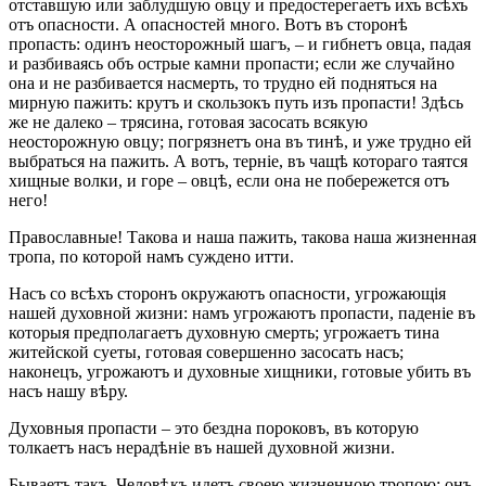
отставшую или заблудшую овцу и предостерегаетъ ихъ всѣхъ
отъ опасности. А опасностей много. Вотъ въ сторонѣ
пропасть: одинъ неосторожный шагъ, – и гибнетъ овца, падая
и разбиваясь объ острые камни пропасти; если же случайно
она и не разбивается насмерть, то трудно ей подняться на
мирную пажить: крутъ и скользокъ путь изъ пропасти! Здѣсь
же не далеко – трясина, готовая засосать всякую
неосторожную овцу; погрязнетъ она въ тинѣ, и уже трудно ей
выбраться на пажить. А вотъ, терніе, въ чащѣ котораго таятся
хищные волки, и горе – овцѣ, если она не побережется отъ
него!
Православные! Такова и наша пажить, такова наша жизненная
тропа, по которой намъ суждено итти.
Насъ со всѣхъ сторонъ окружаютъ опасности, угрожающія
нашей духовной жизни: намъ угрожаютъ пропасти, паденіе въ
которыя предполагаетъ духовную смерть; угрожаетъ тина
житейской суеты, готовая совершенно засосать насъ;
наконецъ, угрожаютъ и духовные хищники, готовые убить въ
насъ нашу вѣру.
Духовныя пропасти – это бездна пороковъ, въ которую
толкаетъ насъ нерадѣніе въ нашей духовной жизни.
Бываетъ такъ. Человѣкъ идетъ своею жизненною тропою; онъ