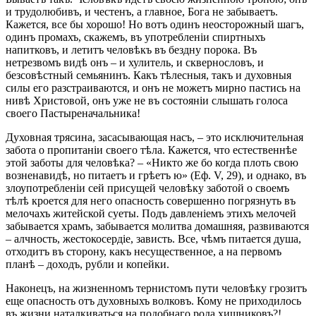
и трудолюбивъ, и честенъ, а главное, Бога не забываетъ.
Кажется, все бы хорошо! Но вотъ одинъ неосторожный шагъ,
одинъ промахъ, скажемъ, въ употребленіи спиртныхъ
напитковъ, и летитъ человѣкъ въ бездну порока. Въ
нетрезвомъ видѣ онъ – и хулитель, и сквернословъ, и
безсовѣстный семьянинъ. Какъ тѣлесныя, такъ и духовныя
силы его разстраиваются, и онъ не можетъ мирно пастись на
нивѣ Христовой, онъ уже не въ состояніи слышать голоса
своего Пастыреначальника!
Духовная трясина, засасывающая насъ, – это исключительная
забота о пропитаніи своего тѣла. Кажется, что естественнѣе
этой заботы для человѣка? – «Никто же бо когда плоть свою
возненавидѣ, но питаетъ и грѣетъ ю» (Еф. V, 29), и однако, въ
злоупотребленіи сей присущей человѣку заботой о своемъ
тѣлѣ кроется для него опасность совершенно погрязнуть въ
мелочахъ житейской суеты. Подъ давленіемъ этихъ мелочей
забывается храмъ, забывается молитва домашняя, развиваются
– алчность, жестокосердіе, зависть. Все, чѣмъ питается душа,
отходитъ въ сторону, какъ несущественное, а на первомъ
планѣ – доходъ, рубли и копейки.
Наконецъ, на жизненномъ тернистомъ пути человѣку грозитъ
еще опасность отъ духовныхъ волковъ. Кому не приходилось
въ жизни наталкиваться на подобнаго рода хищниковъ?!