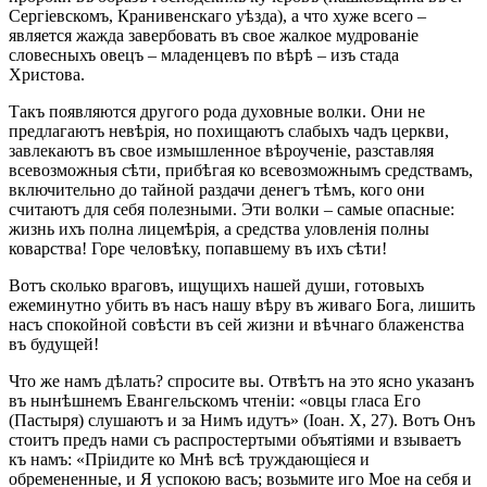
Сергіевскомъ, Кранивенскаго уѣзда), а что хуже всего –
является жажда завербовать въ свое жалкое мудрованіе
словесныхъ овецъ – младенцевъ по вѣрѣ – изъ стада
Христова.
Такъ появляются другого рода духовные волки. Они не
предлагаютъ невѣрія, но похищаютъ слабыхъ чадъ церкви,
завлекаютъ въ свое измышленное вѣроученіе, разставляя
всевозможныя сѣти, прибѣгая ко всевозможнымъ средствамъ,
включительно до тайной раздачи денегъ тѣмъ, кого они
считаютъ для себя полезными. Эти волки – самые опасные:
жизнь ихъ полна лицемѣрія, а средства уловленія полны
коварства! Горе человѣку, попавшему въ ихъ сѣти!
Вотъ сколько враговъ, ищущихъ нашей души, готовыхъ
ежеминутно убить въ насъ нашу вѣру въ живаго Бога, лишить
насъ спокойной совѣсти въ сей жизни и вѣчнаго блаженства
въ будущей!
Что же намъ дѣлать? спросите вы. Отвѣтъ на это ясно указанъ
въ нынѣшнемъ Евангельскомъ чтеніи: «овцы гласа Его
(Пастыря) слушаютъ и за Нимъ идутъ» (Іоан. X, 27). Вотъ Онъ
стоитъ предъ нами съ распростертыми объятіями и взываетъ
къ намъ: «Пріидите ко Мнѣ всѣ труждающіеся и
обремененные, и Я успокою васъ; возьмите иго Мое на себя и