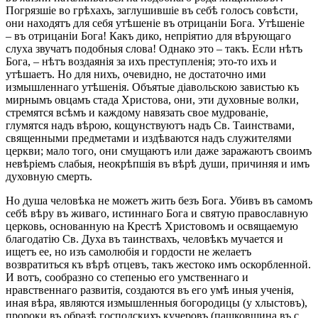
Погрязшіе во грѣхахъ, заглушившіе въ себѣ голосъ совѣсти,
они находятъ для себя утѣшеніе въ отрицаніи Бога. Утѣшеніе
– въ отрицаніи Бога! Какъ дико, непріятио для вѣрующаго
слуха звучатъ подобныя слова! Однако это – такъ. Если нѣтъ
Бога, – нѣтъ воздаянія за ихъ преступленія; это-то ихъ и
утѣшаетъ. Но для нихъ, очевидно, не достаточно ими
измышленнаго утѣшенія. Объятые діавольскою завистью къ
мирнымъ овцамъ стада Христова, они, эти духовные волки,
стремятся всѣмъ и каждому навязать свое мудрованіе,
глумятся надъ вѣрою, кощунствуютъ надъ Св. Таинствами,
священными предметами и издѣваются надъ служителями
церкви; мало того, они смущаютъ или даже заражаютъ своимъ
невѣріемъ слабыя, неокрѣпшія въ вѣрѣ души, причиняя и имъ
духовную смерть.
Но душа человѣка не можетъ жить безъ Бога. Убивъ въ самомъ
себѣ вѣру въ живаго, истиннаго Бога и святую православную
церковь, основанную на Крестѣ Христовомъ и освящаемую
благодатію Св. Духа въ таинствахъ, человѣкъ мучается и
ищетъ ее, но изъ самолюбія и гордости не желаетъ
возвратиться къ вѣрѣ отцевъ, такъ жестоко имъ оскорбленной.
И вотъ, сообразно со степенью его умственнаго и
нравственнаго развитія, создаются въ его умѣ иныя ученія,
иная вѣра, являются измышленныя богородицы (у хлыстовъ),
пророки въ образѣ господскихъ кучеровъ (пашковщина въ с.