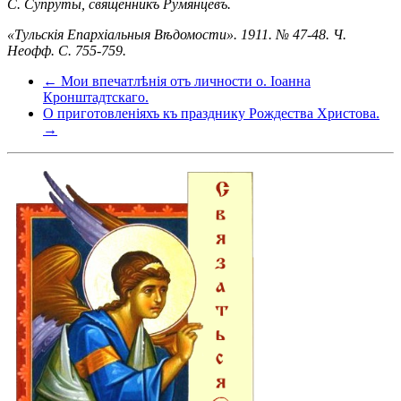
С. Супруты, священникъ Румянцевъ.
«Тульскія Епархіальныя Вѣдомости». 1911. № 47-48. Ч.
Неофф. С. 755-759.
← Мои впечатлѣнія отъ личности о. Іоанна
Кронштадтскаго.
О приготовленіяхъ къ празднику Рождества Христова.
→