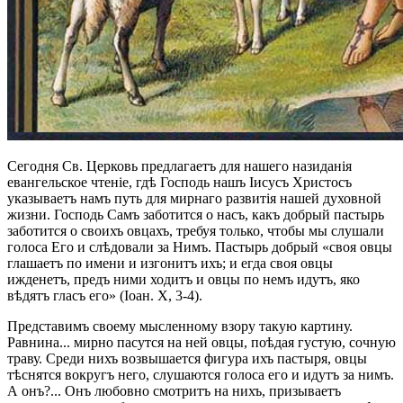
Сегодня Св. Церковь предлагаетъ для нашего назиданія
евангельское чтеніе, гдѣ Господь нашъ Іисусъ Христосъ
указываетъ намъ путь для мирнаго развитія нашей духовной
жизни. Господь Самъ заботится о насъ, какъ добрый пастырь
заботится о своихъ овцахъ, требуя только, чтобы мы слушали
голоса Его и слѣдовали за Нимъ. Пастырь добрый «своя овцы
глашаетъ по имени и изгонитъ ихъ; и егда своя овцы
ижденетъ, предъ ними ходитъ и овцы по немъ идутъ, яко
вѣдятъ гласъ его» (Іоан. X, 3-4).
Представимъ своему мысленному взору такую картину.
Равнина... мирно пасутся на ней овцы, поѣдая густую, сочную
траву. Среди нихъ возвышается фигура ихъ пастыря, овцы
тѣснятся вокругъ него, слушаются голоса его и идутъ за нимъ.
А онъ?... Онъ любовно смотритъ на нихъ, призываетъ