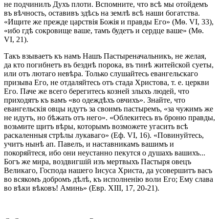
не подчинилъ Духъ плоти. Вспомните, что всѣ мы отойдемъ
въ вѣчность, оставивъ здѣсь на землѣ всѣ наши богатства.
«Ищите же прежде царствія Божія и правды Его» (Мѳ. VI, 33),
«ибо гдѣ сокровище ваше, тамъ будетъ и сердце ваше» (Мѳ.
VІ, 21).
Такъ взываетъ къ намъ Нашъ Пастыреначальникъ, не желая,
да кто погибнетъ въ безднѣ порока, въ тинѣ житейской суеты,
или отъ лютаго невѣра. Только слушайтесь евангельскаго
призыва Его, не отдаляйтесь отъ стада Христова, т. е. церкви
Его. Паче же всего берегитесь козней злыхъ людей, что
приходятъ къ вамъ «во одеждѣхъ овчихъ». Знайте, что
евангельскія овцы идутъ за своимъ пастыремъ, «за чужимъ же
не идутъ, но бѣжать отъ него». «Облекитесь въ броню правды,
возьмите щитъ вѣры, которымъ возможете угасить всѣ
раскаленныя стрѣлы лукаваго» (Еф. VІ, 16). «Повинуйтесь,
учитъ нынѣ ап. Павелъ, и наставникамъ вашимъ и
покоряйтеся, ибо они неустанно пекутся о душахъ вашихъ...
Богъ же мира, воздвигшій изъ мертвыхъ Пастыря овецъ
Великаго, Господа нашего Іисуса Христа, да усовершитъ васъ
во всякомъ добромъ дѣлѣ, къ исполненію воли Его; Ему слава
во вѣки вѣковъ! Аминь» (Евр. XIII, 17, 20-21).