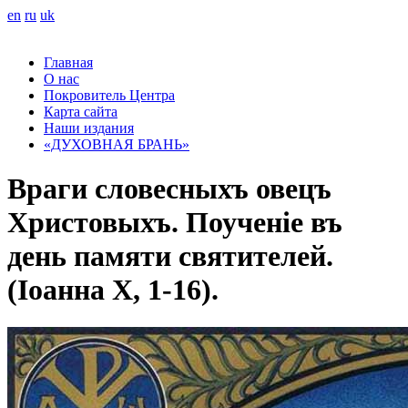
en
ru
uk
Главная
О нас
Покровитель Центра
Карта сайта
Наши издания
«ДУХОВНАЯ БРАНЬ»
Враги словесныхъ овецъ
Христовыхъ. Поученіе въ
день памяти святителей.
(Іоанна X, 1-16).