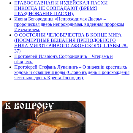
ПРАВОСЛАВНАЯ И ИУДЕЙСКАЯ ПАСХИ
НИКОГДА НЕ СОВПАДАЮТ (ВРЕМЯ
ПРАЗДНОВАНИЯ ПАСХИ).
Икона Богородицы «Непроходимая Дверь» –
пророческая дверь непроходимая, виденная пророком
Иезекиилем.
О СОСТОЯНИ ЧЕЛОВЕЧЕСТВА В КОНЦЕ МИРА
(ПОСМЕРТНЫЕ ВЕЩАНИЯ ПРЕПОДОБНОГО
НИЛА МИРОТОЧИВОГО АФОНСКОГО, ГЛАВЫ 28-
37)
Протоіерей Иларіонъ Софроновичъ – Чтецамъ и
пѣвцамъ.
Протоіерей Стефанъ Луканинъ – О значеніи крестныхъ
ходовъ и освященія воды (Слово въ день Происхожденія
честныхъ древъ Креста Господня).