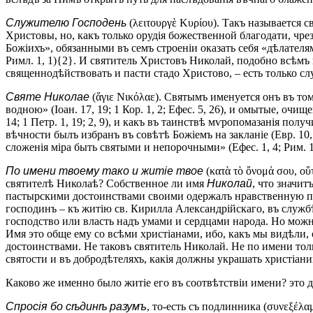
Служителю Господень
(λειτουργὲ Κυρίου). Такъ называется
Христовы, но, какъ только орудія божественной благодати, чр
Божіихъ», обязанными въ семъ строеніи оказать себя «дѣлателями
Римл. 1, 1){2}. И святитель Христовъ Николай, подобно всѣм
священнодѣйствовать и пасти стадо Христово, – есть только сл
Святе Николае
(ἅγιε Νικόλαε). Святымъ именуется онъ въ том
водною» (Іоан. 17, 19; 1 Кор. 1, 2; Ефес. 5, 26), и омытые, о
14; 1 Петр. 1, 19; 2, 9), и какъ въ таинствѣ мѵропомазанія пол
вѣчности былъ избранъ въ совѣтѣ Божіемъ на закланіе (Евр. 10
сложенія міра быть святыми и непорочными» (Ефес. 1, 4; Рим. 1,
По имени твоему тако и житіе твое
(κατὰ τὸ ὄνομά σου, οὕ
святителѣ Николаѣ? Собственное ли имя
Николай
, что значит
пастырскими достоинствами своими одержалъ нравственную по
господинъ – къ житію св. Кирилла Александрійскаго, въ служб
господство или власть надъ умами и сердцами народа. Но можн
Имя это обще ему со всѣми христіанами, ибо, какъ мы видѣли
достоинствами. Не таковъ святитель Николай. Не по имени тол
святости и въ добродѣтеляхъ, какія должны украшать христіан
Каково же именно было житіе его въ соотвѣтствіи имени? это д
Спросія бо сѣдинѣ разумъ
, то-есть съ подлинника (συνεξέλ