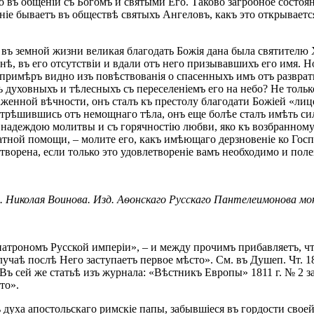
о въ общеніи съ Богомъ и святыми Его. Таково загробное состоян
ніе бываетъ въ обществѣ святыхъ Ангеловъ, какъ это открывается
 въ земной жизни великая благодать Божія дана была святителю
нѣ, въ его отсутствіи и вдали отъ него призывавшихъ его имя. 
апримѣръ видно изъ повѣствованія о спасенныхъ имъ отъ развра
духовныхъ и тѣлесныхъ съ переселеніемъ его на небо? Не тольк
женной вѣчности, онъ сталъ къ престолу благодати Божіей «лицем
отрѣшившись отъ немощнаго тѣла, онъ еще болѣе сталъ имѣть с
 надеждою молитвы и съ горячностію любви, яко къ возбранному
одатной помощи, – молите его, какъ имѣющаго дерзновеніе ко Гос
етворена, если только это удовлетвореніе вамъ необходимо и пол
 Николая Воинова. Изд. Аѳонскаго Русскаго Пантелеимонова мон
патрономъ Русской имперіи», – и между прочимъ прибавляетъ, чт
лучаѣ послѣ Него заступаетъ первое мѣсто». См. въ Душеп. Чт. 18
Въ сей же статьѣ изъ журнала: «Вѣстникъ Европы» 1811 г. № 2 
то».
 духа апостольскаго римскіе папы, забывшіеся въ гордости своей