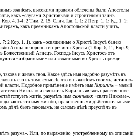
еликимъ званіемъ, высокими правами облечены были Апостолы
болѣе, какъ «слугами Христовыми и строителями таинъ
 1-4; 2 Тим. 2, 15. Слич. Іак. 1, 1; 2 Петр. 1, 1; Іуд. 1, 1;
витерамъ, какъ преемникамъ Апостольской власти учить,
 7; 2 Кор. 1, 1), какъ «освященные о Христѣ Іисусѣ банею
вію Агнца непорочна и пречиста Христа (1 Кор. 6, 11; Евр. 9,
 какъ Божественный Агнецъ, Господь Іисусъ Христосъ отъ
у именуются «избранными» или «званными во Христѣ прежде
ще, такова и жизнь твоя. Какое здѣсь имя надобно разумѣть въ
лковать его въ томъ смыслѣ, что онъ житіемъ своимъ, истинно-
ей власти. Подобное примѣненіе имѣетъ имя
Кириллъ
– малый
святителю Николаю и святитель Кириллъ являлъ нравственное
оотвѣтствуетъ житіе, разумѣть имя
святаго
: «святе Николае».
оправдываютъ это имя жизнію, нравственными дѣйствительными
момъ дѣлѣ былъ таковымъ, на самомъ дѣлѣ преуспѣлъ въ
 свѣтъ разума». Или, по выраженію, употребленному въ описаніи