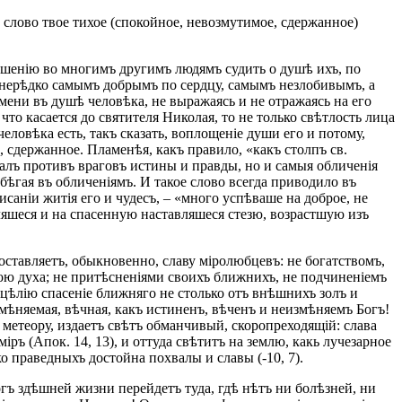
е: слово твое тихое (спокойное, невозмутимое, сдержанное)
ношенію во многимъ другимъ людямъ судить о душѣ ихъ, по
я нерѣдко самымъ добрымъ по сердцу, самымъ незлобивымъ, а
мени въ душѣ человѣка, не выражаясь и не отражаясь на его
 что касается до святителя Николая, то не только свѣтлость лица
еловѣка есть, такъ сказать, воплощеніе души его и потому,
, сдержанное. Пламенѣя, какъ правило, «какъ столпъ св.
алъ противъ враговъ истины и правды, но и самыя обличенія
бѣгая въ обличеніямъ. И такое слово всегда приводило въ
аніи житія его и чудесъ, – «много успѣваше на доброе, не
ляшеся и на спасенную наставляшеся стезю, возрастшую изъ
 составляетъ, обыкновенно, славу міролюбцевъ: не богатствомъ,
ою духа; не притѣсненіями своихъ ближнихъ, не подчиненіемъ
 цѣлію спасеніе ближняго не столько отъ внѣшнихъ золъ и
змѣняемая, вѣчная, какъ истиненъ, вѣченъ и неизмѣняемъ Богъ!
 метеору, издаетъ свѣтъ обманчивый, скоропреходящій: слава
ъ (Апок. 14, 13), и оттуда свѣтитъ на землю, какь лучезарное
ко праведныхъ достойна похвалы и славы (-10, 7).
евогъ здѣшней жизни перейдетъ туда, гдѣ нѣтъ ни болѣзней, ни