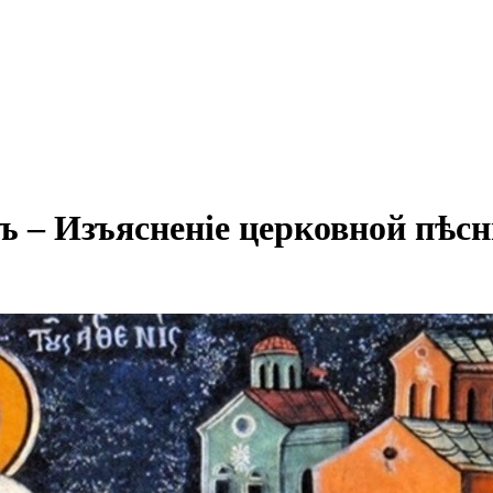
– Изъясненіе церковной пѣсни