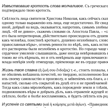
Извѣствоваше кротость слова молчаливое
. Съ греческаг
подтверждало твою кротость.
Свѣтлость лица святителя Христова Николая, какъ сейчасъ ска
одному только выраженію ихъ лица, еще недостаточно. Не свид
иной, добрый на видъ, оказывается, напротивъ, самымъ злобным
лицѣ. «И не дивно», скажемъ словами св. Апостола Павла, – «сам
его была непритворная, дѣйствительно происходила отъ душевна
какъ человѣка, поистинѣ кроткаго, душевно незлобиваго, слово
православныя вѣры», огнемъ ревности по вѣрѣ, онъ, какъ исти
его растворены были незлобіемъ и кротостію. Но гораздо чаще 
сердечное умиленіе слышавшихъ, даже иногда невѣровавшихъ въ 
токмо же отъ вѣрныхъ, но и отъ невѣрныхъ аще приключашеся к
млада невѣрія злобу отмещущи, пріемлющи же въ сердце право
Жизнь твоя славна
(ἡ ζωή σου ἔνδοξος) т.-е., стоитъ похвалы
не обиліемъ внѣшнихъ почестей, но твердою, исполненною Бож
ихъ своему самовластію и произволу, и забвеніемъ ихъ блага, 
напастей, сколько отъ сокрытой въ душѣ его и не примѣчаемой
Тогда какъ слава міролюбцевъ, какъ порожденіе земли и тлѣні
подвижниковъ вѣры и добрыхъ дѣлъ, какъ отраженіе ждущей ихъ 
свѣтило, болѣе и болѣе воспламеняясь, и будетъ свѣтить изъ род
И успеніе со святыми
(καὶ ἡ κοίμησις μετὰ ἁγίων). «Праведни