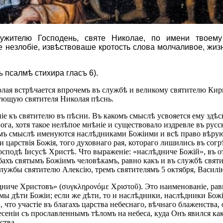
лужителю Господень, святе Николае, по имени твоему
 незлобіе, извѣствоваше кротость слова молчаливое, жиз
ъ псалмѣ стихира гласъ 6).
колая встрѣчается впрочемъ въ службѣ и великому святителю Кир
зующую святителя Николая пѣснь.
ніе къ святителю въ пѣсни. Въ какомъ смыслѣ усвояется ему здѣс
га, хотя такое нелѣпое мнѣніе и существовало издревле въ рус
комъ смыслѣ именуются наслѣдниками Божіими и всѣ право вѣрую
дники царствія Божія, того духовнаго рая, котораго лишились въ
осподѣ Іисусѣ Христѣ. Что выраженіе: «наслѣдниче Божій», въ 
бахъ святымъ Божіимъ человѣкамъ, равно какъ и въ службѣ святи
службы святителю Алексію, тремъ святителямъ 5 октября, Васил
дниче Христовъ» (συγκληρονόμε Χριστοῦ). Это наименованіе, рав
мы дѣти Божіи; если же дѣти, то и наслѣдники, наслѣдники Божі
что участіе въ благахъ царства небеснаго, вѣчнаго блаженства
сеніи съ прославленнымъ тѣломъ на небеса, куда Онъ явился как
ства.