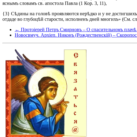
яснымъ словамъ св. апостола Павла (1 Кор. 3, 11),
{3} Сѣдины на головѣ проявляются нерѣдко и у не достигшихъ е
отдаде во глубоцѣй старости, исполненъ дней многихъ» (См. с
← Протоіерей Петръ Смирновъ – О спасительномъ плачѣ (
Новосвмуч. Архіеп. Никонъ (Рождественскій) – Скоропо