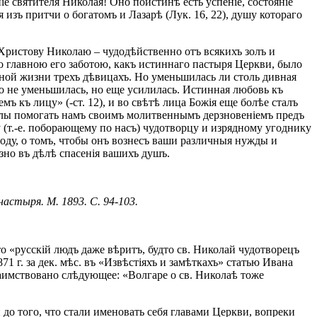
іе святителя Николая! Оно поистинѣ есть успеніе, состояніе
 изъ притчи о богатомъ и Лазарѣ (Лук. 16, 22), душу котораго
 Христову Николаю – чудодѣйственно отъ всякихъ золъ и
Но главною его заботою, какъ истиннаго пастыря Церкви, было
тной жизни трехъ дѣвицахъ. Но уменьшилась ли столь дивная
о не уменьшилась, но еще усилилась. Истинная любовь къ
ъ къ лицу» (-ст. 12), и во свѣтѣ лица Божія еще болѣе сталъ
илы помогать намъ своимъ молитвеннымъ дерзновеніемъ предъ
 (т.-е. поборающему по насъ) чудотворцу и изрядному угоднику
поду, о томъ, чтобы онъ вознесъ ваши различныя нужды и
езно въ дѣлѣ спасенія вашихъ душъ.
астыря. М. 1893. С. 94-103.
о «русскій людъ даже вѣритъ, будто св. Николай чудотворецъ
71 г. за дек. мѣс. въ «Извѣстіяхъ и замѣткахъ» статью Ивана
заимствовано слѣдующее: «Волгаре о св. Николаѣ тоже
 до того, что стали именовать себя главами Церкви, вопреки