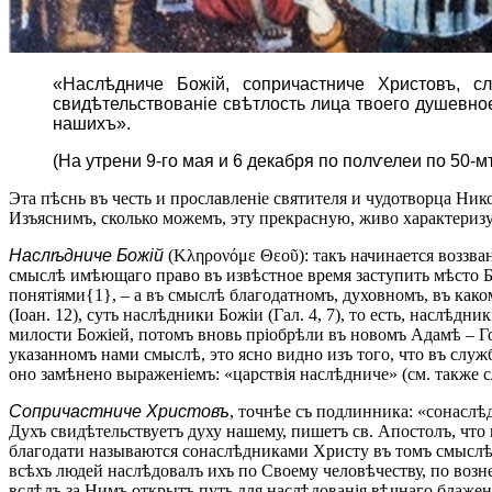
«Наслѣдниче Божій, сопричастниче Христовъ, с
свидѣтельствованіе свѣтлость лица твоего душевное
нашихъ».
(На утрени 9-го мая и 6 декабря по полѵелеи по 50-м
Эта пѣснь въ честь и прославленіе святителя и чудотворца Ни
Изъяснимъ, сколько можемъ, эту прекрасную, живо характери
Наслѣдниче Божій
(Κληρονόμε Θεοῦ): такъ начинается воззва
смыслѣ имѣющаго право въ извѣстное время заступить мѣсто Бо
понятіями{1}, – а въ смыслѣ благодатномъ, духовномъ, въ ка
(Іоан. 12), суть наслѣдники Божіи (Гал. 4, 7), то есть, наслѣ
милости Божіей, потомъ вновь пріобрѣли въ новомъ Адамѣ – Г
указанномъ нами смыслѣ, это ясно видно изъ того, что въ служ
оно замѣнено выраженіемъ: «царствія наслѣдниче» (см. также 
Сопричастниче Христовъ
, точнѣе съ подлинника: «сонаслѣ
Духъ свидѣтельствуетъ духу нашему, пишетъ св. Апостолъ, что 
благодати называются сонаслѣдниками Христу въ томъ смыслѣ, 
всѣхъ людей наслѣдовалъ ихъ по Своему человѣчеству, по возне
вслѣдъ за Нимъ открытъ путь для наслѣдованія вѣчнаго блажен