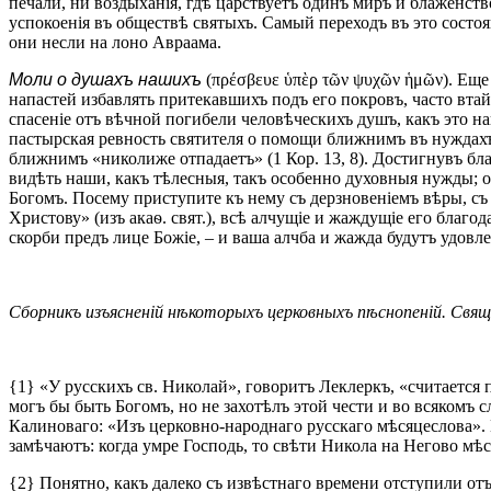
печали, ни воздыханія, гдѣ царствуетъ одинъ миръ и блаженств
успокоенія въ обществѣ святыхъ. Самый переходъ въ это состоя
они несли на лоно Авраама.
Моли о душахъ нашихъ
(πρέσβευε ὑπὲρ τῶν ψυχῶν ἡμῶν). Еще
напастей избавлять притекавшихъ подъ его покровъ, часто втай
спасеніе отъ вѣчной погибели человѣческихъ душъ, какъ это н
пастырская ревность святителя о помощи ближнимъ въ нуждахъ 
ближнимъ «николиже отпадаетъ» (1 Кор. 13, 8). Достигнувъ бла
видѣть наши, какъ тѣлесныя, такъ особенно духовныя нужды; 
Богомъ. Посему приступите къ нему съ дерзновеніемъ вѣры, съ
Христову» (изъ акаѳ. свят.), всѣ алчущіе и жаждущіе его благ
скорби предъ лице Божіе, – и ваша алчба и жажда будутъ удовл
Сборникъ изъясненій нѣкоторыхъ церковныхъ пѣснопеній. Свящ.
{1} «У русскихъ св. Николай», говоритъ Леклеркъ, «считается 
могъ бы быть Богомъ, но не захотѣлъ этой чести и во всякомъ с
Калиноваго: «Изъ церковно-народнаго русскаго мѣсяцеслова». 
замѣчаютъ: когда умре Господь, то свѣти Никола на Негово мѣс
{2} Понятно, какъ далеко съ извѣстнаго времени отступили отъ