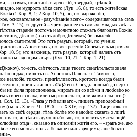
ми, – разумъ, поистинѣ старческій, твердый, крѣпкій,
дно, не мудрость вѣка сего (Лук. 16, 8), то есть житейская
ія (1 Кор. 8, 1; 2 Кор. 10, 5), но, по выраженію,
пкое, основательное «разумѣваніе всего» содержащагося въ семъ
Тим. 3, 15), съ другой – чрезъ раннее съ самыхъ младыхъ лѣтъ
издѣтства стараніе постомъ и молитвою стяжать благодать Божію
истинну, дѣянію (то-есть добродѣтелямъ) богомысліе
волосъ святителя! Это тотъ разумъ, который, по ученію
Христосъ въ Апостолахъ, по воскресеніи Своемъ изъ мертвыхъ
р. 10, 5); это наконецъ, тотъ разумъ, который далекъ отъ
ько младенцамъ вѣры (Лук. 10, 21; 1 Кор. 1, 21).
νεξίκακον), то-есть, свѣтлость лица твоего свидѣтельствовала
абъ Господа», пишетъ св. Апостолъ Павелъ къ Тимоѳею,
ое незлобіе, тихость, привѣтливость, кротость всегда были
веселость, привѣтливость
лица
его. Сосудъ полный до верха
ъ бы ни была преисполнена, миромъ ли со всѣми и любовію ко
немъ своего запаха, или смертоноснаго, или живительнаго (2
ч. Сол. 15, 13). «Глаза у гнѣвливаго», пишетъ преподобный
см. въ Христ. Чт. 1826 г. ч. XXIV, стр. 137). Лице всякаго
тъ къ себѣ сердца; тѣмъ болѣе это надобно сказать о лицѣ
-мертваго, исцѣлить духовно-болящаго, пролить умягчающій
юбива отца», сказано въ описаніи житія его, – «зракъ же, яко
ія же его многая польза бываше на-нь зрящимъ; аще бо кто
еніе».