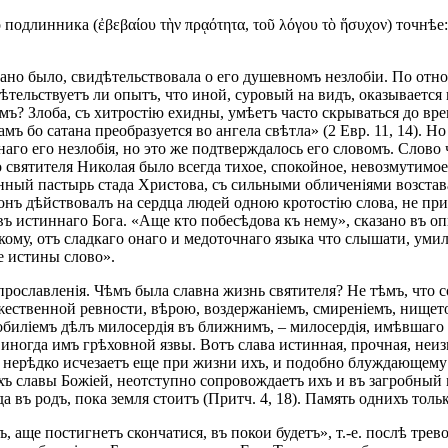
о подлинника (ἐβεβαίου τὴν πρᾳότητα, τοῦ λόγου τὸ ἥσυχον) точнѣ
зано было, свидѣтельствовала о его душевномъ незлобіи. По от
ѣтельствуетъ ли опытъ, что иной, суровый на видъ, оказываетс
ъ? Злоба, съ хитростію ехидны, умѣетъ часто скрываться до вре
ъ бо сатана преобразуется во ангела свѣтла» (2 Евр. 11, 14). Но
го его незлобія, но это же подтверждалось его словомъ. Слово ч
 святителя Николая было всегда тихое, спокойное, невозмутимое
нный пастырь стада Христова, съ сильными обличеніями возстав
онъ дѣйствовалъ на сердца людей одною кротостію слова, не при
истиннаго Бога. «Аще кто побесѣдова къ нему», сказано въ опис
ому, отъ сладкаго онаго и медоточнаго языка что слышати, уми
е истины слово».
, прославленія. Чѣмъ была славна жизнь святителя? Не тѣмъ, что
ественной ревности, вѣрою, воздержаніемъ, смиреніемъ, нищет
а обиліемъ дѣлъ милосердія въ ближнимъ, – милосердія, имѣвшаго
 иногда имъ грѣховной язвы. Вотъ слава истинная, прочная, неи
я, нерѣдко исчезаетъ еще при жизни ихъ, и подобно блуждающему
славы Божіей, неотступно сопровождаетъ ихъ и въ загробный мір
а въ родъ, пока земля стоитъ (Притч. 4, 18). Память однихъ толь
къ, аще постигнетъ скончатися, въ покои будетъ», т.-е. послѣ тр