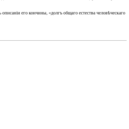
ъ описаніи его кончины, «долгъ общаго естества человѣческаго