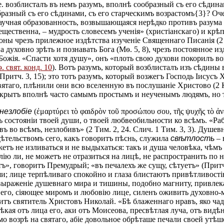
е. возблисталъ въ немъ разумъ, вполнѣ сообразный съ его сѣдина
азный съ его сѣдинами, съ его старческимъ возрастомъ{3}? Очеви
учная образованность, возвышающаяся нерѣдко противъ разума Бож
ещественна, – мудрость словесемъ ученія» (христіанскаго) и крѣ
роны чрезъ прилежное издѣтства изученіе Священнаго Писанія (2 
а духовно зрѣть и познавать Бога (Мѳ. 5, 8), чрезъ постоянное 
Божія. «Спасти хотя душу», онъ «плоть свою духови покорилъ во
. свят. конд. 10
). Вотъ разумъ, который возблисталъ изъ сѣдины 
итч. 3, 15); это тотъ разумъ, который возжегъ Господь Іисусъ 
вятаго, плѣнили они всю вселенную въ послушаніе Христово (2 Ко
ткрытъ вполнѣ часто самымъ простымъ и неученымъ людямъ, но тол
незлобіе
(ἐμαρτύρει τὸ φαιδρὸν τοῦ προσώπου σου, τῆς ψυχῆς τὸ ἀ
мъ состояніи твоей души, о твоей любвеобильности ко всѣмъ. «Р
 во всѣмъ, незлобивъ» (2 Тим. 2, 24. Слич. 1 Тим. 3, 3). Душевн
тельствомъ сего, какъ говоритъ пѣснь, служила
свѣтлость
– 
етъ не изливаться и не выдыхаться: такъ и душа человѣка, чѣм
лію ли, не можетъ не отразиться на лицѣ, не распространить по 
тетъ», говоритъ Премудрый; «въ печалехъ же сущу, сѣтуетъ» (Прит
 лице терпѣливаго спокойно и глаза блистаютъ привѣтливостію» (
выраженіе душевнаго мира и тишины, подобно магниту, привлекае
а его, сіяющее миромъ и любовію лице, силенъ оживить духовно
ъ святитель Христовъ Николай. «Бѣ блаженнаго нравъ, яко чадол
кая отъ лица его, аки отъ Моисеова, пресвѣтлая луча, отъ видѣн
о возрѣ на святаго, абіе довольное обрѣташе печали своей утѣш