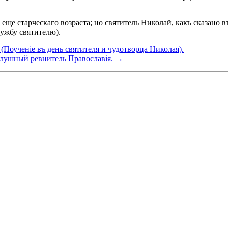
ще старческаго возраста; но святитель Николай, какъ сказано в
лужбу святителю).
Поученіе въ день святителя и чудотворца Николая).
слушный ревнитель Православія. →