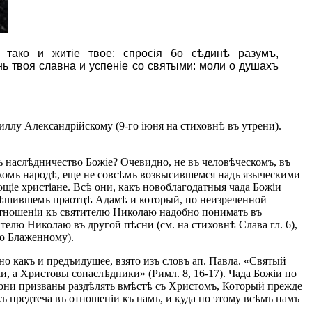
 тако и житіе твое: спросія бо сѣдинѣ разумъ,
нь твоя славна и успеніе со святыми: моли о душахъ
иллу Александрійскому (9-го іюня на стиховнѣ въ утрени).
ь наслѣдничество Божіе? Очевидно, не въ человѣческомъ, въ
скомъ народѣ, еще не совсѣмъ возвысившемся надъ языческими
щіе христіане. Всѣ они, какъ новоблагодатныя чада Божіи
 согрѣшившемъ праотцѣ Адамѣ и который, по неизреченной
отношеніи къ святителю Николаю надобно понимать въ
телю Николаю въ другой пѣсни (см. на стиховнѣ Слава гл. 6),
ію Блаженному).
но какъ и предъидущее, взято изъ словъ ап. Павла. «Святый
и, а Христовы сонаслѣдники» (Римл. 8, 16-17). Чада Божіи по
, они призваны раздѣлять вмѣстѣ съ Христомъ, Который прежде
ъ предтеча въ отношеніи къ намъ, и куда по этому всѣмъ намъ