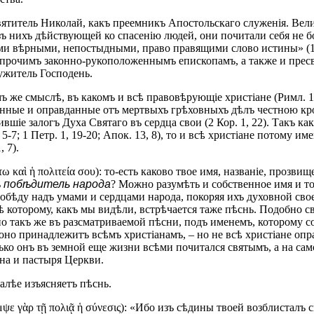
 святитель Николай, какъ преемникъ Апостольскаго служенія. В
езъ нихъ дѣйствующей ко спасенію людей, они почитали себя не 
 вѣрными, непостыдными, право правящими слово истины» (1 Кор. 4,
ъ прочимъ законно-рукоположеннымъ епископамъ, а также и прес
ужитель Господень.
ъ же смыслѣ, въ какомъ и всѣ правовѣрующіе христіане (Римл. 1,
чищенные и оправданные отъ мертвыхъ грѣховныхъ дѣлъ честною кро
учившіе залогъ Духа Святаго въ сердца свои (2 Кор. 1, 22). Такъ
, 5-7; 1 Петр. 1, 19-20; Апок. 13, 8), то и всѣ христіане потом
 7).
τω καὶ ἡ πολιτεία σου): то-есть каково твое имя, названіе, прозви
ъ
побѣдитель народа
? Можно разумѣть и собственное имя и то
бѣду надъ умами и сердцами народа, покоряя ихъ духовной сво
ѣ которому, какъ мы видѣли, встрѣчается таже пѣснь. Подобно 
о такъ же въ разсматриваемой пѣсни, подъ именемъ, которому с
, оно принадлежитъ всѣмъ христіанамъ, – но не всѣ христіане 
ько онъ въ земной еще жизни всѣми почитался святымъ, а на са
ина и пастыря Церкви.
алѣе изъясняетъ пѣснь.
αμψε γὰρ τῇ πολιᾷ ἡ σύνεσις): «Ибо изъ сѣдины твоей возблисталъ