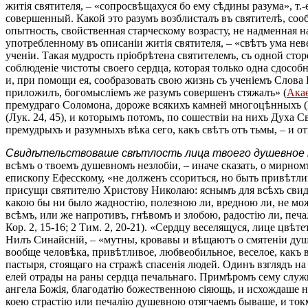
житія святителя, – «сопросвѣщахуся бо ему сѣдины разума», т.-
совершенный. Какой это разумъ возблисталъ въ святителѣ, сообр
опытность, свойственная старческому возрасту, не надменная на
употребленному въ описаніи житія святителя, – «свѣтъ ума нев
ученіи. Такая мудрость пріобрѣтена святителемъ, съ одной сто
соблюденіе чистоты своего сердца, которая только одна сдособн
и, при помощи ея, сообразовать свою жизнь съ ученіемъ Слова 
приложилъ, богомысліемъ же разумъ совершенъ стяжалъ» (
Акаѳ
премудраго Соломона, дороже всякихъ камней многоцѣнныхъ (Пр
(Лук. 24, 45), и которымъ потомъ, по сошествіи на нихъ Духа С
премудрыхъ и разумныхъ вѣка сего, какъ свѣтъ отъ тьмы, – и о
Свидѣтельствоваше свѣтлость лица твоего душевное 
всѣмъ о твоемъ душевномъ незлобіи, – иначе сказать, о мирно
епископу Ефесскому, «не долженъ ссориться, но быть привѣтливъ
присущи святителю Христову Николаю: яснымъ для всѣхъ свидѣ
какою бы ни было жадностію, полезною ли, вредною ли, не мож
всѣмъ, или же напротивъ, гнѣвомъ и злобою, радостію ли, печа
Кор. 2, 15-16; 2 Тим. 2, 20-21). «Сердцу веселящуся, лице цвѣ
Нилъ Синайсній, – «мутны, кровавы и вѣщаютъ о смятеніи души;
вообще человѣка, привѣтливое, любвеобильное, веселое, какъ 
пастыря, стоящаго на стражѣ спасенія людей. Одинъ взглядъ н
елей отрады на раны сердца печальнаго. Примѣромъ сему служит
ангела Божія, благодатію божественною сіяющь, и исхождаше нѣ
коею страстію или печалію душевною отягчаемъ бываше, и токм