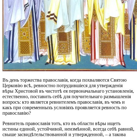
Въ день торжества православія, когда похваляются Святою
Церковію всѣ, ревностно потрудившіеся для утвержденія
вѣры Христовой въ чистотѣ ея первоначальнаго установленія,
естественно, поставить себѣ для поучительнаго размышленія
вопросъ: кто является ревнителемъ православія, въ чемъ и
какъ при современныхъ условіяхъ проявляется ревность по
православію?
Ревнитель православія тотъ, кто въ области вѣры ищетъ
истины единой, устойчивой, неизмѣнной, всегда себѣ равной,
свыше засвидѣтельствованной и утвержденной, – а такова