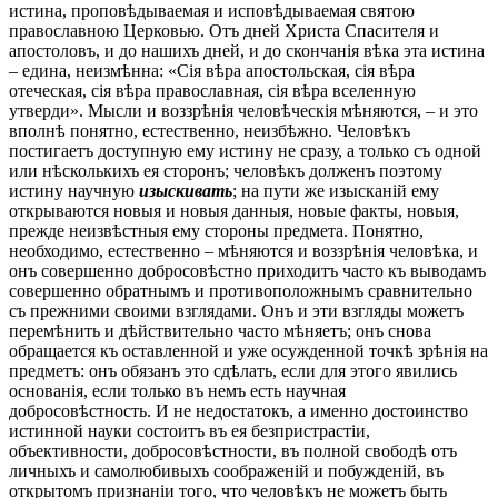
истина, проповѣдываемая и исповѣдываемая святою
православною Церковью. Отъ дней Христа Спасителя и
апостоловъ, и до нашихъ дней, и до скончанія вѣка эта истина
– едина, неизмѣнна: «Сія вѣра апостольская, сія вѣра
отеческая, сія вѣра православная, сія вѣра вселенную
утверди». Мысли и воззрѣнія человѣческія мѣняются, – и это
вполнѣ понятно, естественно, неизбѣжно. Человѣкъ
постигаетъ доступную ему истину не сразу, а только съ одной
или нѣсколькихъ ея сторонъ; человѣкъ долженъ поэтому
истину научную
изыскивать
; на пути же изысканій ему
открываются новыя и новыя данныя, новые факты, новыя,
прежде неизвѣстныя ему стороны предмета. Понятно,
необходимо, естественно – мѣняются и воззрѣнія человѣка, и
онъ совершенно добросовѣстно приходитъ часто къ выводамъ
совершенно обратнымъ и противоположнымъ сравнительно
съ прежними своими взглядами. Онъ и эти взгляды можетъ
перемѣнить и дѣйствительно часто мѣняетъ; онъ снова
обращается къ оставленной и уже осужденной точкѣ зрѣнія на
предметъ: онъ обязанъ это сдѣлать, если для этого явились
основанія, если только въ немъ есть научная
добросовѣстность. И не недостатокъ, а именно достоинство
истинной науки состоитъ въ ея безпристрастіи,
объективности, добросовѣстности, въ полной свободѣ отъ
личныхъ и самолюбивыхъ соображеній и побужденій, въ
открытомъ признаніи того, что человѣкъ не можетъ быть