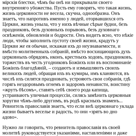
мірскія блестки, чѣмъ бы онѣ ни прикрывали своего
внутренняго убожества. Пусть ему говорятъ, что такая жизнь,
жизнь церковности не весела, скучна, однообразна. Онъ
знаетъ, что напротивъ именно у людей, оторвавшихся отъ
Церкви, жизнь уныла, что у нихъ вѣчные сѣрые будни, безъ
праздниковъ, безъ духовныхъ порывовъ, безъ духовнаго
освѣженія, обновленія и бодрости. Онъ видитъ ясно, что нѣкіе
люди, чтобы заполнить пустоту своей жизни, крадутъ у
Церкви же ея обычаи, искажая ихъ до неузнаваемости, и
вмѣсто молитвенныхъ собраній, вмѣсто восхищающихъ духъ
церковныхъ обрядовъ, иконъ, крестныхъ ходовъ, праздниковъ,
торжествъ въ честь угодниковъ Божіихъ или въ воспоминаніе
Божіихъ благодѣяній, – создаютъ и измышляютъ своихъ
великихъ людей, обращая ихъ въ кумиры, имъ кланяются, въ
числѣ ихъ силятся праздновать, устрояютъ свои собранія, гдѣ
горягь нездоровымъ огнемъ и задоромъ ненависти, воистину
«жрутъ бѣсомъ», ставятъ себѣ своего рода капища,
устраиваютъ уличныя процессіи, силясь замѣнить церковныя
хоругви чѣмъ-либо другимъ, въ родѣ красныхъ знаменъ...
Ревнитель православія знаетъ, что если внѣ церковнаго уклада
жизни бываетъ веселье и радость, то они «зрятъ во дно
адово».
Нужно ли говорить, что ревнитель православія въ своей
молитвѣ руководствуется указаніями, наставленіями и даже