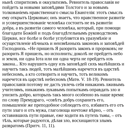
нынѣ спиритизмъ и оккультизмъ. Ревнитель православія не
пойдетъ за новыми заповѣдями Толстого и за новымъ
толкованіемъ нравственнаго смысла Евангелія: этотъ смыслъ
ему открытъ Церковью; онъ знаетъ, что нравственное развитіе
и усовершенствованіе человѣка состоитъ не въ развитіи
добра, а въ развитіи самого человѣка, который, при помощи
благодати Божіей и подъ благодѣтельнымъ руководствомъ
Церкви, все болѣе и болѣе углубляется въ уразумѣніе и
осуществленіе вѣчныхъ и неизмѣнныхъ законовъ и заповѣдей
Господнихъ. «Не пришелъ Я разорить законъ и пророковъ; не
разорить Я пришелъ, но исполнить; доколѣ не прейдетъ небо
и земля, ни одна Іота или ни одна черта не прейдетъ изъ
закона... Кто нарушитъ одну изъ заповѣдей сихъ малѣйшихъ и
научитъ такъ людей, тотъ малѣйшимъ наречется въ царствѣ
небесномъ, а кто сотворитъ и научитъ, тотъ великимъ
наречется въ царствѣ небесномъ (Матѳ. V. 18-19). Ревнитель
православія поэтому не дастъ увлечь себя никакимъ лживымъ
учителямъ, никакимъ лукавымъ попыткамъ оправдать зло и
унизить добро, которыхъ такъ много особенно въ наше время:
по слову Премудраго, «совѣтъ добръ сохранитъ его,
помышленіе же преподобное соблюдетъ его, избавитъ его отъ
пути злаго и отъ мужа, глаголюща ничтоже вѣрно, – отъ
оставившихъ пути правые, еже ходити въ путехъ тьмы, – отъ
тѣхъ, которые радуются, дѣлая зло, восхищаются злымъ
развратомъ (Притч. 11, 11).