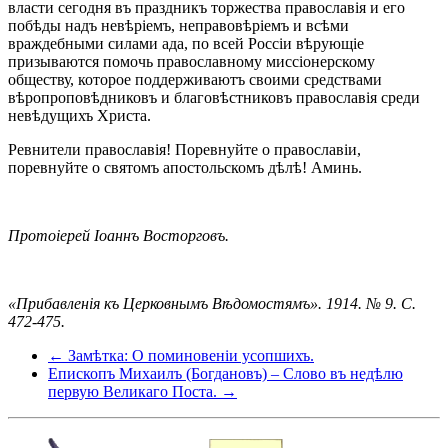
власти сегодня въ праздникъ торжества православія и его
побѣды надъ невѣріемъ, неправовѣріемъ и всѣми
враждебными силами ада, по всей Россіи вѣрующіе
призываются помочь православному миссіонерскому
обществу, которое поддерживаютъ своими средствами
вѣропроповѣдниковъ и благовѣстниковъ православія среди
невѣдущихъ Христа.
Ревнители православія! Поревнуйте о православіи,
поревнуйте о святомъ апостольскомъ дѣлѣ! Аминь.
Протоіерей Іоаннъ Восторговъ.
«Прибавленія къ Церковнымъ Вѣдомостямъ». 1914. № 9. С.
472-475.
← Замѣтка: О поминовеніи усопшихъ.
Епископъ Михаилъ (Богдановъ) – Слово въ недѣлю
первую Великаго Поста. →