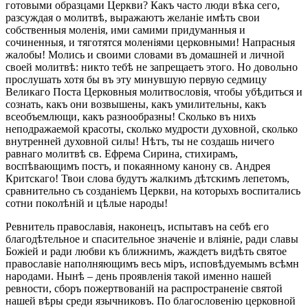
готовыми образцами Церкви? Какъ часто люди вѣка сего,
разсуждая о молитвѣ, выражаютъ желаніе имѣть свои
собственныя моленія, ими самими придуманныя и
сочиненныя, и тяготятся моленіями церковными! Напрасныя
жалобы! Молись и своими словами въ домашней и личной
своей молитвѣ: никто тебѣ не запрещаетъ этого. Но довольно
прослушать хотя бы въ эту минувшую первую седмицу
Великаго Поста Церковныя молитвословія, чтобы убѣдиться и
сознать, какъ они возвышены, какъ умилительны, какъ
всеобъемлющи, какъ разнообразны! Сколько въ нихъ
неподражаемой красоты, сколько мудрости духовной, сколько
внутренней духовной силы! Нѣтъ, ты не создашь ничего
равнаго молитвѣ св. Ефрема Сирина, стихирамъ,
воспѣвающимъ постъ, и покаянному канону св. Андрея
Критскаго! Твои слова будутъ жалкимъ дѣтскимъ лепетомъ,
сравнительно съ созданіемъ Церкви, на которыхъ воспитались
сотни поколѣній и цѣлые народы!
Ревнитель православія, наконецъ, испытавъ на себѣ его
благодѣтельное и спасительное значеніе и вліяніе, ради славы
Божіей и ради любви къ ближнимъ, жаждетъ видѣть святое
православіе наполняющимъ весь міръ, исповѣдуемымъ всѣмн
народами. Нынѣ – день проявленія такой именно нашей
ревности, сборъ пожертвованій на распространеніе святой
нашей вѣры среди язычниковъ. По благословенію церковной