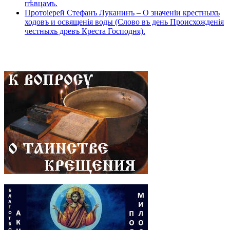
пѣвцамъ.
Протоіерей Стефанъ Луканинъ – О значеніи крестныхъ
ходовъ и освященія воды (Слово въ день Происхожденія
честныхъ древъ Креста Господня).