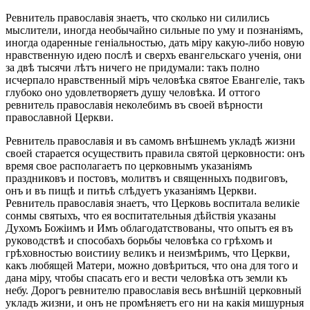
Ревнитель православія знаетъ, что сколько ни силились
мыслители, иногда необычайно сильные по уму и познаніямъ,
иногда одаренные геніальностью, дать міру какую-либо новую
нравственную идею послѣ и сверхъ евангельскаго ученія, они
за двѣ тысячи лѣтъ ничего не придумали: такъ полно
исчерпало нравственный міръ человѣка святое Евангеліе, такъ
глубоко оно удовлетворяетъ душу человѣка. И оттого
ревнитель православія неколебимъ въ своей вѣрности
православной Церкви.
Ревнитель православія и въ самомъ внѣшнемъ укладѣ жизни
своей старается осуществить правила святой церковности: онъ
время свое располагаетъ по церковнымъ указаніямъ
праздниковъ и постовъ, молитвъ и священныхъ подвиговъ,
онъ и въ пищѣ и питьѣ слѣдуетъ указаніямъ Церкви.
Ревнитель православія знаетъ, что Церковь воспитала великіе
сонмы святыхъ, что ея воспитательныя дѣйствія указаны
Духомъ Божіимъ и Имъ облагодатствованы, что опытъ ея въ
руководствѣ и способахъ борьбы человѣка со грѣхомъ и
грѣховностью воистииу великъ и неизмѣримъ, что Церкви,
какъ любящей Матери, можно довѣриться, что она для того и
дана міру, чтобы спасать его и вести человѣка отъ земли къ
небу. Дорогъ ревнителю православія весь внѣшній церковный
укладъ жизни, и онъ не промѣняетъ его ни на какія мишурныя