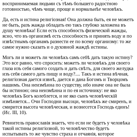
воспринимаемая людьми съ тѣмъ большего радостною
готовностью, чѣмъ чище, проще и нормальнѣе человѣкъ.
Да, есть и истина религіозная! Она должна быть, ея не можетъ
не быть, разъ жажда обладать ею такъ глубоко заложена въ
душу человѣка! Если есть способность физической жажды,
ясно, что въ организмѣ есть способность и принять воду и по
извѣстнымъ органамъ разнести ее по всему организму: то же
самое нужно сказать и о духовной жаждѣ истины.
Могъ ли и можетъ ли человѣкъ самъ себѣ дать такую истину?
Это все равно, что спросить: можетъ ли человѣкъ для своего
глаза изъ себя самого создать и дать свѣтъ, для своего желудка
изъ себя самого дать пищу и воду?.... Такъ и истина вѣчная,
религіозная дается извнѣ, дается и дана Богомъ и Творцомъ
нашимъ. Она неизмѣнна по существу, ибо иначе она не была
бы истиною; она неизмѣнна и по ея источнику: не яко
человѣкъ Богъ колеблется, и не яко сынъ человѣческій
измѣняется... Очи Господни высоци, человѣкъ же смиренъ, и
смирится высота человѣческая, и вознесется Господь единъ!
(Ис. III, 10).
Ревнитель православія знаетъ, что если не будетъ у человѣка
такой истины религіозной, то человѣчество будетъ
испытывать то же чувство страха и отчаянія, которое