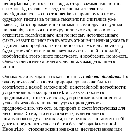
непогрѣшимъ, и что его выводы, открываемыя имъ истины,
его «послѣднія слова» всегда условны и являются
послѣдними только по отношенію къ прошлому, а не къ
будущему. Иногда въ теченіе тысячелѣтій считались уже
навсегда безспорными и принятыми тѣ или другія научныя
положенія, которыя потомъ рушились отъ одного вновь
открытаго, подмѣченнаго или по новому истолкованнаго
факта. Развитію человѣка въ этомъ отношеніи нельзя указать и
гадательнаго предѣла, и что принесетъ намъ и человѣчеству
будущее въ области такихъ научныхъ изысканій, открытій,
изобрѣтеній, этого никто предуказать и изобразить не можетъ.
Одно остается неизмѣннымъ: человѣкъ жаждетъ, ищетъ
истины.
Однако мало жаждать и искать истины:
надо ею обладать
. По
закону цѣлесообразности природы, должно же быть и
соотвѣтствіе всякой заложенной, неистребимой потребности:
устроенный для воспріятія свѣта глазъ заставляетъ
предполагать, что есть и свѣтъ; устроенный для принятія и
усвоенія человѣку пищи желудокъ приводитъ къ
предположенію, что есть въ природѣ и соотвѣтствующая для
него пища. Ясно, что и истина есть, если ея ищетъ
помимовольно духъ человѣка, если человѣкъ не можетъ себѣ
даже и представить своего бытія безъ обладанія истиной.
Иное дѣло – сторона жизни неважная, несущественная или