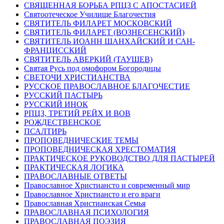
СВЯЩЕННАЯ БОРЬБА РПЦЗ С АПОСТАСИЕЙ
Святоотеческое Училище Благочестия
СВЯТИТЕЛЬ ФИЛАРЕТ МОСКОВСКИЙ
СВЯТИТЕЛЬ ФИЛАРЕТ (ВОЗНЕСЕНСКИЙ)
СВЯТИТЕЛЬ ИОАНН ШАНХАЙСКИЙ И САН-
ФРАНЦИССКИЙ
СВЯТИТЕЛЬ АВЕРКИЙ (ТАУШЕВ)
Святая Русь под омофором Богородицы
СВЕТОЧИ ХРИСТИАНСТВА
РУССКОЕ ПРАВОСЛАВНОЕ БЛАГОЧЕСТИЕ
РУССКИЙ ПАСТЫРЬ
РУССКИЙ ИНОК
РПЦЗ, ТРЕТИЙ РЕЙХ И ВОВ
РОЖДЕСТВЕНСКОЕ
ПСАЛТИРЬ
ПРОПОВЕДНИЧЕСКИЕ ТЕМЫ
ПРОПОВЕДНИЧЕСКАЯ ХРЕСТОМАТИЯ
ПРАКТИЧЕСКОЕ РУКОВОДСТВО ДЛЯ ПАСТЫРЕЙ
ПРАКТИЧЕСКАЯ ЛОГИКА
ПРАВОСЛАВНЫЕ ОТВЕТЫ
Православное Христиансто и современный мир
Православное Христиансто и его враги
Православная Христианская Семья
ПРАВОСЛАВНАЯ ПСИХОЛОГИЯ
ПРАВОСЛАВНАЯ ПОЭЗИЯ