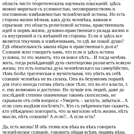
область чисто теоретическихъ научныхъ изысканій: здѣсь
можно мириться съ условностью, несовершенствомъ и
постоянною измѣняемостью человѣческой истины. Но есть
сторона жизни вѣчная, какъ духъ человѣка, важная и
серьезная: это область религіозной истины, нравственныхъ
идей и нормъ жизни, духовно-нравственнаго уклада жизни и
съ внутренней и съ внѣшней ея стороны. Если и здѣсь все
является текучимъ и измѣнчивымъ, то гдѣ же покой души?
Гдѣ обязательность закона вѣры и нравственнаго долга?
Сознаніе ясно говоритъ намъ, что если и здѣсь истина
условна, то это значитъ, что ея вовсе нѣтъ... И тогда нечѣмъ
жить, тогда разъѣдающій духъ скептицизма разлагаетъ всякую
жизнь; это есть попытка духа человѣческаго на самоубійство,
тѣмъ болѣе трагическая и мучительная, что убить въ себѣ
сознаніе человѣкъ не въ силахъ. Онъ въ безумномъ порывѣ
для этого иногда готовь убить свое тѣло; это въ его власти, т.
е. ему возможно и доступно. Но лучшіе изъ людей, даже до
послѣдней степени охваченные такимъ скепсисомъ, не
скрывали отъ себя вопроса: «Умереть – заснуть, забыться... А
если сонъ видѣнія посѣтятъ?». Кто съ увѣренностью скажетъ,
кто убѣжденно повторитъ, что за могилою нѣтъ жизни, нѣтъ
мысли, нѣтъ сознанія? А если?.. А если есть?
Да, есть жизнь! И объ этомъ изъ вѣка въ вѣкъ говорить
человѣческое сознаніе, говоритъ общая всѣмъ людямъ вѣра,