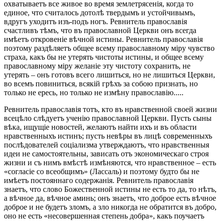
охватываетъ все живое во время землетрясенія, когда то
единое, что считалось дотолѣ твердымъ и устойчивымъ,
вдругъ уходитъ изъ-подъ ногъ. Ревнитель православія
счастливъ тѣмъ, что въ православной Церкви онъ всегда
имѣетъ откровеніе вѣчной истины. Ревнитель православія
поэтому раздѣляетъ общее всему православному міру чувство
страха, какъ бы не утерять чистоты истины, и общее всему
православному міру желаніе эту чистоту сохранить, не
утерять – онъ готовъ всего лишиться, но не лишиться Церкви,
во всемъ повиниться, всякій грѣхъ за собою признать, но
только не ересь, но только не измѣну православію.....
Ревнитель православія тотъ, кто въ нравственной своей жизни
всецѣло слѣдуетъ ученію православной Церкви. Пусть сыны
вѣка, ищущіе новостей, желаютъ найти ихъ и въ области
нравственныхъ истинъ; пусть невѣры въ лицѣ современныхъ
послѣдователей соціализма утверждаютъ, что нравственныя
идеи не самостоятельны, зависать отъ экономическаго строя
жизни и съ нимъ вмѣстѣ измѣняются, что нравственное – есть
«согласіе со всеобщимъ» (Лассаль) и поэтому будто бы не
имѣетъ постояннаго содержанія. Ревнитель православія
знаетъ, что слово Божественной истины не есть то да, то нѣтъ,
а вѣчное да, вѣчное аминь; онъ знаетъ, что доброе есть вѣчное
доброе и не будетъ зломъ, а зло никогда не обратится въ добро,
оно не есть «несовершенная степень добра», какъ поучаетъ