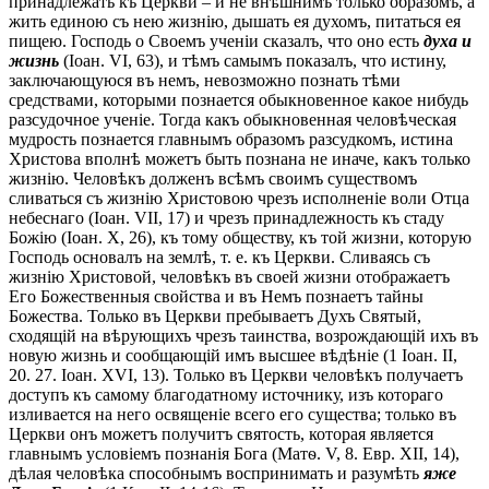
принадлежать къ Церкви – и не внѣшнимъ только образомъ, а
жить единою съ нею жизнію, дышать ея духомъ, питаться ея
пищею. Господь о Своемъ ученіи сказалъ, что оно есть
духа и
жизнь
(Іоан. VI, 63), и тѣмъ самымъ показалъ, что истину,
заключающуюся въ немъ, невозможно познать тѣми
средствами, которыми познается обыкновенное какое нибудь
разсудочное ученіе. Тогда какъ обыкновенная человѣческая
мудрость познается главнымъ образомъ разсудкомъ, истина
Христова вполнѣ можетъ быть познана не иначе, какъ только
жизнію. Человѣкъ долженъ всѣмъ своимъ существомъ
сливаться съ жизнію Христовою чрезъ исполненіе воли Отца
небеснаго (Іоан. VII, 17) и чрезъ принадлежность къ стаду
Божію (Іоан. X, 26), къ тому обществу, къ той жизни, которую
Господь основалъ на землѣ, т. е. къ Церкви. Сливаясь съ
жизнію Христовой, человѣкъ въ своей жизни отображаетъ
Его Божественныя свойства и въ Немъ познаетъ тайны
Божества. Только въ Церкви пребываетъ Духъ Святый,
сходящій на вѣрующихъ чрезъ таинства, возрождающій ихъ въ
новую жизнь и сообщающій имъ высшее вѣдѣніе (1 Іоан. II,
20. 27. Іоан. ХVІ, 13). Только въ Церкви человѣкъ получаетъ
доступъ къ самому благодатному источнику, изъ котораго
изливается на него освященіе всего его существа; только въ
Церкви онъ можетъ получитъ святость, которая является
главнымъ условіемъ познанія Бога (Матѳ. V, 8. Евр. XII, 14),
дѣлая человѣка способнымъ воспринимать и разумѣть
яже