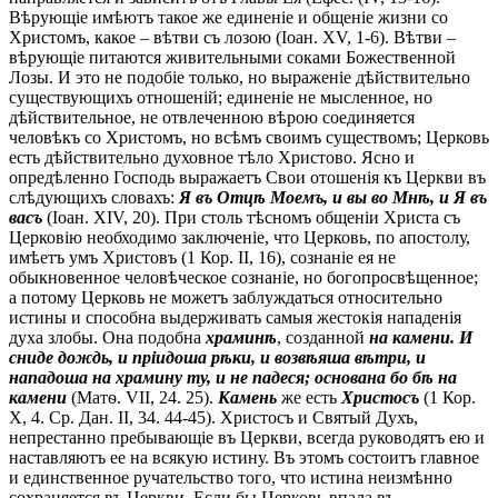
Вѣрующіе имѣютъ такое же единеніе и общеніе жизни со
Христомъ, какое – вѣтви съ лозою (Іоан. XV, 1-6). Вѣтви –
вѣрующіе питаются живительными соками Божественной
Лозы. И это не подобіе только, но выраженіе дѣйствительно
существующихъ отношеній; единеніе не мысленное, но
дѣйствительное, не отвлеченною вѣрою соединяется
человѣкъ со Христомъ, но всѣмъ своимъ существомъ; Церковь
есть дѣйствительно духовное тѣло Христово. Ясно и
опредѣленно Господь выражаетъ Свои отошенія къ Церкви въ
слѣдующихъ словахъ:
Я въ Отцѣ Моемъ, и вы во Мнѣ, и Я въ
васъ
(Іоан. XIV, 20). При столь тѣсномъ общеніи Христа съ
Церковію необходимо заключеніе, что Церковь, по апостолу,
имѣетъ умъ Христовъ (1 Кор. II, 16), сознаніе ея не
обыкновенное человѣческое сознаніе, но богопросвѣщенное;
а потому Церковь не можетъ заблуждаться относительно
истины и способна выдерживать самыя жестокія нападенія
духа злобы. Она подобна
храминѣ
, созданной
на камени. И
сниде дождь, и пріидоша рѣки, и возвѣяша вѣтри, и
нападоша на храмину ту, и не падеся; основана бо бѣ на
камени
(Матѳ. VII, 24. 25).
Камень
же есть
Христосъ
(1 Кор.
X, 4. Ср. Дан. II, 34. 44-45). Христосъ и Святый Духъ,
непрестанно пребывающіе въ Церкви, всегда руководятъ ею и
наставляютъ ее на всякую истину. Въ этомъ состоитъ главное
и единственное ручательство того, что истина неизмѣнно
сохраняется въ Церкви. Если бы Церковь впала въ