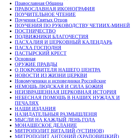
Православная Община
ПРАВОСЛАВНАЯ ИКОНОГРАФИЯ
ПОУЧИТЕЛЬНОЕ ЧТЕНИЕ
Поучения Святых Отцов
ПОУЧЕНИЯ ПО РУКОВОДСТВУ ЧЕТИИХ-МИНЕЙ
ПОСТНИЧЕСТВО
ПОДВИЖНИКИ БЛАГОЧЕСТИЯ
ПАСХАЛИЯ И ЦЕРКОВНЫЙ КАЛЕНДАРЬ
ПАСХА ГОСПОДНЯ
ПАСТЫРСКИЙ КРЕСТ
Основная
ОРУЖИЕ ПРАВДЫ
О ПОКРОВИТЕЛЯ НАШЕГО ЦЕНТРА
НОВОСТИ ИЗ ЖИЗНИ ЦЕРКВИ
Новомученики и исповедники Российские
НЕМОЩЬ ЛЮДСКАЯ И СИЛА БОЖИЯ
НЕИЗВРАЩЕННАЯ ЦЕРКОВНАЯ ИСТОРИЯ
НЕБЕСНАЯ ПОМОЩЬ В НАШИХ НУЖДАХ И
ПЕЧАЛЯХ
НАШИ ИЗДАНИЯ
НАЗИДАТЕЛЬНЫЯ РАЗМЫШЛЕНІЯ
МЫСЛИ НА КАЖДЫЙ ДЕНЬ ГОДА
МОНАШЕСКОЕ ДЕЛАНИЕ
МИТРОПОЛИТ ВИТАЛИЙ (УСТИНОВ)
МИТРОПОЛИТ АНТОНИЙ (ХРАПОВИЦКИЙ)