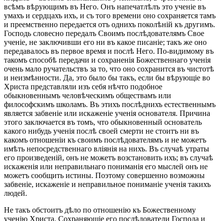
всѣмъ вѣрующимъ въ Него. Онъ напечатлѣлъ это ученіе въ
умахъ и сердцахъ ихъ, и съ того времени оно сохраняется тамъ
и преемственно передается отъ однихъ поколѣній къ другимъ.
Господь словесно передалъ Своимъ послѣдователямъ Свое
ученіе, не заключивши его ни въ какое писаніе; такъ же оно
передавалось въ первое время и послѣ Него. По-видимому въ
такомъ способѣ передачи и сохраненія Божественнаго ученія
очень мало ручательствъ за то, что оно сохранится въ чистотѣ
и неизмѣнности. Да, это было бы такъ, если бы вѣрующіе во
Христа представляли изъ себя нѣчто подобное
обыкновеннымъ человѣческимъ обществамъ или
философскимъ школамъ. Въ этихъ послѣднихъ естественнымъ
является забвеніе или искаженіе ученія основателя. Причина
этого заключается въ томъ, что обыкновенный основатель
какого нибудь ученія послѣ своей смерти не стоитъ ни въ
какомъ отношеніи къ своимъ послѣдователямъ и не можетъ
имѣть непосредственнаго вліянія на нихъ. Въ случаѣ утраты
его произведеній, онъ не можетъ возстановить ихъ; въ случаѣ
искаженія или неправильнаго пониманія его мыслей онъ не
можетъ сообщить истины. Поэтому совершенно возможны
забвеніе, искаженіе и неправильное пониманіе ученія такихъ
людей.
Не такъ обстоитъ дѣло по отношенію къ Божественному
ученію Христа. Сохраняющіе его послѣдователи Господа и