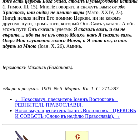
яже есть церковь Бога жива, столпъ и утвержденіе истины
(I Тимоѳ. III, 15). Многіе говорятъ и скажутъ вамъ:
се здѣ
Христосъ, или ондѣ; не имите вѣры
(Матѳ. XXIV, 23).
Нигдѣ нельзя найти Его помимо Церкви, ни на какомъ
другомъ пути, кромѣ того, который Онъ Самъ указалъ. А объ
этомъ пути Онъ сказалъ іудеямъ:
Я сказалъ вамъ, и вы не
вѣрите..., ибо вы не изъ овецъ Моихъ, какъ Я сказалъ вамъ.
Овцы Мои слушаютъ голоса Моего, и Я знаю ихъ, и онѣ
идутъ за Мною
(Іоан. X, 26). Аминь.
Іеромонахъ Михаилъ (Богдановъ).
«Вѣра и разумъ». 1903. № 5. Мартъ. Кн. 1. С. 271-287.
← Новосвмуч. пресвитеръ Іоаннъ Восторговъ –
РЕВНИТЕЛЬ ПРАВОСЛАВІЯ.
Новосвмуч. пресвитеръ Іоаннъ Восторговъ – ЦЕРКОВЬ
И СОВѢСТЬ (Слово въ недѣлю Православія). →