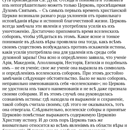
ихъ непогрѣшительно можетъ только Церковь, просвѣщаемая
Духомъ Святымъ. – Съ самыхъ первыхъ временъ христіанской
Церкви возникали разнаго рода уклоненія отъ правильнаго
исповѣданія вѣры и истинной благочестивой жизни. Церковь
всегда замѣчала эти явленія и употребляла усилія къ ихъ
уничтоженію. Достаточно припомнить время вселенскихъ
соборовъ, чтобы убѣдиться въ этомъ. Какое ясное и тонкое
пониманіе въ дѣлахъ вѣры проявляла она тогда, какъ всѣмъ
своимъ существомъ возбуждалась противъ искаженія истины,
какія усилія употребляла она для удаленія изъ среды себя
духовной заразы! Она ясно и опредѣленно заявила, что ученіе
Арія, Македонія, Аполлинарія, Несторія, Евтихія и подобныхъ
имъ – не ея ученіе; свое же ученіе она выразила въ символахъ
и опредѣленіяхъ вселенскихъ соборовъ. При этомъ достойно
замѣчанія слѣдующее обстоятельство. Было не мало соборовъ,
неправильно именовавшихъ себя «вселенскими»; но Церковь
не удостоила ихъ такого наименованія и не всѣ даже признала
своими соборами. И въ этомъ случаѣ она руководилась
сознаніемъ истины: гдѣ находила ея выраженіе и сохраненіе,
такой соборъ считала своимъ; гдѣ этого не оказывалось, тотъ
она отвергала. Слѣдовательно, вселенскіе соборы и принятые
Церковію помѣстные выражаютъ содержимую Церковію
Христову истину. И до сихъ поръ Церковь такъ же
внимательно относится ко всѣмъ явленіямъ въ области вѣры и