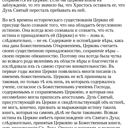
заблужденіе, то это значило бы, что Христосъ оставилъ ее, что
Духъ Святый пересталъ пребывать въ ней.
Во всѣ времена историческаго существованія Церкви ей
присуще было сознаніе того, что она обладаетъ безусловною
истиною. Она всегда ясно сознавала и сознаетъ, что есть
истина и принадлежитъ ей (Церкви) и что – ложь и,
слѣдовательно, – не ея. Содержаніе и исповѣданіе вѣры, какъ
она дана Божественнымъ Откровеніемъ, Церковь считаетъ
своею существенною принадлежностію, сохраненіе вѣры –
своею первою обязанностію. Поэтому она всегда была чутка
ко всякаго рода явленіямъ въ области вѣры и благочестія и
изслѣдовала ихъ съ самою строгою внимательностію. Въ
первые годы жизни Церкви появлялись многія писанія съ
именемъ божественныхъ. Церковь не всѣ принимала за
таковыя, но только тѣ изъ нихъ, въ которыхъ содержалось
ученіе, согласное съ Божественнымъ ученіемъ Господа,
содержимымъ и сохраняемымъ Церковію, и которыя она
несомнѣнно могла приписать апостоламъ. Духъ Святый,
присутствующій въ Церкви и свидѣтельствующій объ истинѣ,
не могъ, конечно, признать за выражающія истину такихъ
книгъ, которыя на самомъ дѣлѣ не были таковыми. Всякая
истина въ Церкви имѣетъ происхожденіе отъ Святаго Духа;
слѣдовательно, принятыя Церковію за Божественныя книги,
суть произведенія Св. Духа. Отсюда и понимать и толковать