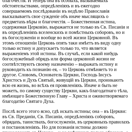
благочестія. И теперь она въ особыхъ, вызываемыхъ
обстоятельствами, опредѣленіяхъ и въ ежегодно
совершаемомъ послѣдованіи въ недѣлю Православія
высказываетъ свое сужденіе объ иначе мыслящихъ о
предметахъ вѣры и благочестія. – Божественная истина,
содержимая Церковію, выражается не только въ Св. Писаніи и
въ опредѣленіяхъ вселенскихъ и помѣстныхъ соборовъ, но и
въ богослуженіи и вообще во всей жизни Церковной. Въ
этомъ отношеніи Церковь опять таки имѣетъ въ виду одну
только истину и допускаетъ только то, что является
выраженіемъ этой истины. Въ случаѣ, если какой нибудь
богослужебный обрядъ или форма церковной жизни не
соотвѣтствуютъ своему назначенію – выражать истину и
руководить къ познанію ея, – то Церковь отмѣняетъ то и
другое. Словомъ, Основатель Церкви, Господь Іисусъ
Христосъ и Духъ Святый, живущій въ Церкви, проникаютъ
всю ея жизнь, во всѣхъ ея проявленіяхъ. Иначе и быть не
можетъ, по самому существу Церкви, какъ благодатнаго тѣла,
имѣющаго Божественную Главу – Христа и оживотворяемаго
благодатію Святаго Духа.
Послѣ всего этого ясно, гдѣ искать истины; она – въ Церкви:
въ Св. Преданіи, Св. Писаніи, опредѣленіяхъ соборовъ,
обрядахъ, таинствахъ, богослуженіи, въ церковныхъ правилахъ
и постановленіяхъ. Но для познанія истины должно