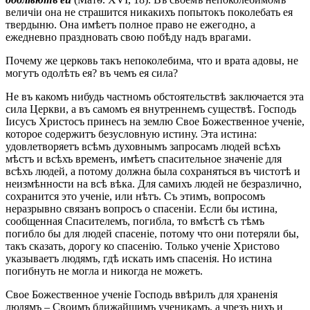
величіи она не страшится никакихъ попытокъ поколебать ея
твердыню. Она имѣетъ полное право не ежегодно, а
ежедневно праздновать свою побѣду надъ врагами.
Почему же церковь такъ непоколебима, что и врата адовы, не
могутъ одолѣть ея? въ чемъ ея сила?
Не въ какомъ нибудь частномъ обстоятельствѣ заключается эта
сила Церкви, а въ самомъ ея внутреннемъ существѣ. Господь
Іисусъ Христосъ принесъ на землю Свое Божественное ученіе,
которое содержитъ безусловную истину. Эта истина:
удовлетворяетъ всѣмъ духовнымъ запросамъ людей всѣхъ
мѣстъ и всѣхъ временъ, имѣетъ спасительное значеніе для
всѣхъ людей, а потому должна была сохраняться въ чистотѣ и
неизмѣнности на всѣ вѣка. Для самихъ людей не безразлично,
сохранится это ученіе, или нѣтъ. Съ этимъ, вопросомъ
неразрывно связанъ вопросъ о спасеніи. Если бы истина,
сообщенная Спасителемъ, погибла, то вмѣстѣ съ тѣмъ
погибло бы для людей спасеніе, потому что они потеряли бы,
такъ сказать, дорогу ко спасенію. Только ученіе Христово
указываетъ людямъ, гдѣ искать имъ спасенія. Но истина
погибнуть не могла и никогда не можетъ.
Свое Божественное ученіе Господь ввѣрилъ для храненія
людямъ – Своимъ ближайшимъ ученикамъ, а чрезъ нихъ и