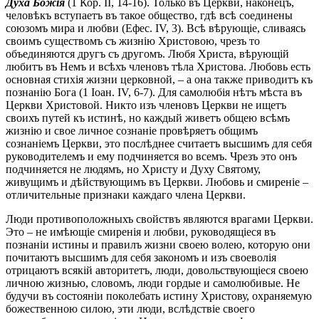
Духа Божія
(1 Кор. II, 14-16). Только въ Церкви, наконецъ,
человѣкъ вступаетъ въ такое общество, гдѣ всѣ соединены
союзомъ мира и любви (Ефес. ІV, 3). Всѣ вѣрующіе, сливаясь
своимъ существомъ съ жизнію Христовою, чрезъ то
объединяются другъ съ другомъ. Любя Христа, вѣрующій
любитъ въ Немъ и всѣхъ членовъ тѣла Христова. Любовь есть
основная стихія жизни церковной, – а она также приводитъ къ
познанію Бога (1 Іоан. ІV, 6-7). Для самолюбія нѣтъ мѣста въ
Церкви Христовой. Никто изъ членовъ Церкви не ищетъ
своихъ путей къ истинѣ, но каждый живетъ общею всѣмъ
жизнію и свое личное сознаніе провѣряетъ общимъ
сознаніемъ Церкви, это послѣднее считаетъ высшимъ для себя
руководителемъ и ему подчиняется во всемъ. Чрезъ это онъ
подчиняется не людямъ, но Христу и Духу Святому,
живущимъ и дѣйствующимъ въ Церкви. Любовь и смиреніе –
отличительные признаки каждаго члена Церкви.
Люди противоположныхъ свойствъ являются врагами Церкви.
Это – не имѣющіе смиренія и любви, руководящіеся въ
познаніи истины и правилъ жизни своею волею, которую они
почитаютъ высшимъ для себя закономъ и изъ своеволія
отрицаютъ всякій авторитетъ, люди, довольствующіеся своею
личною жизнью, словомъ, люди гордые и самолюбивые. Не
будучи въ состояніи поколебать истину Христову, охраняемую
божественною силою, эти люди, вслѣдствіе своего