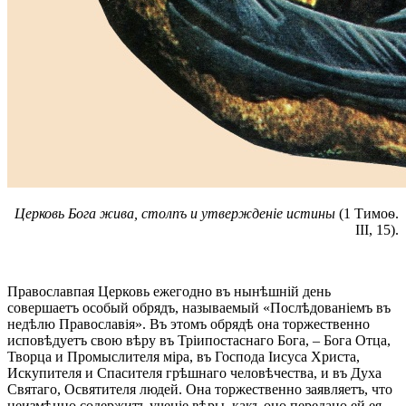
Церковь Бога жива, столпъ и утвержденіе истины
(1 Тимоѳ.
III, 15).
Православпая Церковь ежегодно въ нынѣшній день
совершаетъ особый обрядъ, называемый «Послѣдованіемъ въ
недѣлю Православія». Въ этомъ обрядѣ она торжественно
исповѣдуетъ свою вѣру въ Тріипостаснаго Бога, – Бога Отца,
Творца и Промыслителя міра, въ Господа Іисуса Христа,
Искупителя и Спасителя грѣшнаго человѣчества, и въ Духа
Святаго, Освятителя людей. Она торжественно заявляетъ, что
неизмѣнно содержитъ ученіе вѣры, какъ оно передано ей ея