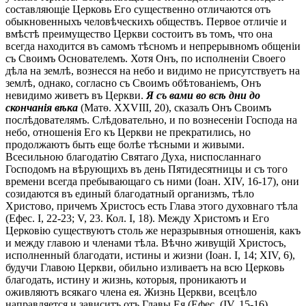
составляющіе Церковь Его существенно отличаются отъ
обыкновенныхъ человѣческихъ обществъ. Первое отличіе и
вмѣстѣ преимущество Церкви состоитъ въ томъ, что она
всегда находится въ самомъ тѣсномъ и непрерывномъ общеніи
съ Своимъ Основателемъ. Хотя Онъ, по исполненіи Своего
дѣла на землѣ, вознесся на небо и видимо не присутствуетъ на
землѣ, однако, согласно съ Своимъ обѣтованіемъ, Онъ
невидимо живетъ въ Церкви.
Я съ вами во всѣ дни до
скончанія вѣка
(Матѳ. XXVIII, 20), сказалъ Онъ Своимъ
послѣдователямъ. Слѣдовательно, и по вознесеніи Господа на
небо, отношенія Его къ Церкви не прекратились, но
продолжаютъ быть еще болѣе тѣсными и живыми.
Всесильною благодатію Святаго Духа, ниспосланнаго
Господомъ на вѣрующихъ въ день Пятидесятницы и съ того
времени всегда пребывающаго съ ними (Іоан. XIV, 16-17), они
созидаются въ единый благодатный организмъ, тѣло
Христово, причемъ Христосъ есть Глава этого духовнаго тѣла
(Ефес. I, 22-23; V, 23. Кол. I, 18). Между Христомъ и Его
Церковію существуютъ столь же неразрывныя отношенія, какъ
и между главою и членами тѣла. Вѣчно живущій Христосъ,
исполненный благодати, истины и жизни (Іоан. I, 14; XIV, 6),
будучи Главою Церкви, обильно изливаетъ на всю Церковь
благодать, истину и жизнь, которыя, проникаютъ и
оживляютъ всякаго члена ея. Жизнь Церкви, всецѣло
направляется и зависитъ отъ Главы Ея (Ефес. (IV, 15-16).