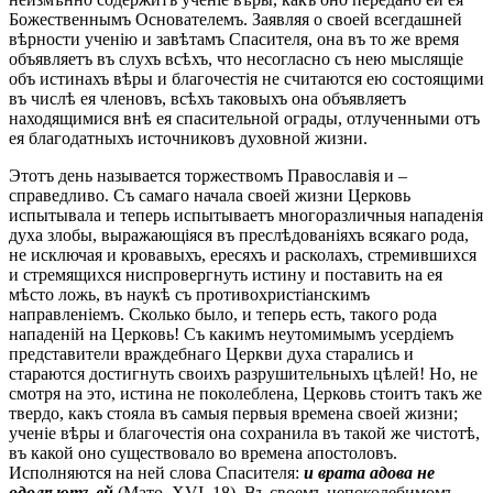
Божественнымъ Основателемъ. Заявляя о своей всегдашней
вѣрности ученію и завѣтамъ Спасителя, она въ то же время
объявляетъ въ слухъ всѣхъ, что несогласно съ нею мыслящіе
объ истинахъ вѣры и благочестія не считаются ею состоящими
въ числѣ ея членовъ, всѣхъ таковыхъ она объявляетъ
находящимися внѣ ея спасительной ограды, отлученными отъ
ея благодатныхъ источниковъ духовной жизни.
Этотъ день называется торжествомъ Православія и –
справедливо. Съ самаго начала своей жизни Церковь
испытывала и теперь испытываетъ многоразличныя нападенія
духа злобы, выражающіяся въ преслѣдованіяхъ всякаго рода,
не исключая и кровавыхъ, ересяхъ и расколахъ, стремившихся
и стремящихся ниспровергнуть истину и поставить на ея
мѣсто ложь, въ наукѣ съ противохристіанскимъ
направленіемъ. Сколько было, и теперь есть, такого рода
нападеній на Церковь! Съ какимъ неутомимымъ усердіемъ
представители враждебнаго Церкви духа старались и
стараются достигнуть своихъ разрушительныхъ цѣлей! Но, не
смотря на это, истина не поколеблена, Церковь стоитъ такъ же
твердо, какъ стояла въ самыя первыя времена своей жизни;
ученіе вѣры и благочестія она сохранила въ такой же чистотѣ,
въ какой оно существовало во времена апостоловъ.
Исполняются на ней слова Спасителя:
и врата адова не
одолѣютъ ей
(Матѳ. XVI, 18). Въ своемъ непоколебимомъ