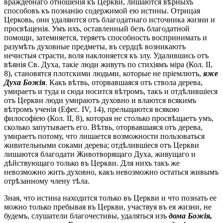
враждебнаго отношенія къ Церкви, лишаются вѣрныхъ
способовъ къ познанію содержимой ею истины. Отрицая
Церковь, они удаляются отъ благодатнаго источника жизни и
просвѣщенія. Умъ ихъ, оставленный безъ благодатной
помощи, затемняется, теряетъ способность воспринимать и
разумѣть духовные предметы, въ сердцѣ возникаютъ
нечистыя страсти, воля наклоняется къ злу. Удалившись отъ
вѣянія Св. Духа, такіе люди живутъ по стихіямъ міра (Кол. II,
8), становятся плотскими людьми, которые не пріемлютъ,
яже
Духа Божія
. Какъ вѣтвь, оторвавшаяся отъ ствола дерева,
умираетъ и туда и сюда носится вѣтромъ, такъ и отдѣлившіеся
отъ Церкви люди умираютъ духовно и влаются всякимъ
вѣтромъ ученія (Ефес. IV, 14), прельщаются всякою
философіею (Кол. II, 8), которая не столько просвѣщаетъ умъ,
сколько запутываетъ его. Вѣтвь, оторвавшаяся отъ дерева,
умираетъ потому, что лишается возможности пользоваться
живительными соками дерева; отдѣлившіеся отъ Церкви
лишаются благодати Животворящаго Духа, живущаго и
дѣйствующаго только въ Церкви. Для нихъ такъ же
невозможно жить духовно, какъ невозможно остаться живымъ
отрѣзанному члену тѣла.
Зная, что истина находится только въ Церкви и что познать ее
можно только пребывая въ Церкви, участвуя въ ея жизни, не
будемъ, слушатели благочестивы, удаляться изъ
дома Божія,