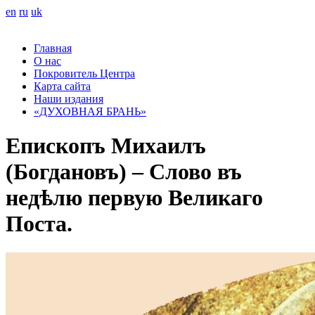
en
ru
uk
Главная
О нас
Покровитель Центра
Карта сайта
Наши издания
«ДУХОВНАЯ БРАНЬ»
Епископъ Михаилъ
(Богдановъ) – Слово въ
недѣлю первую Великаго
Поста.