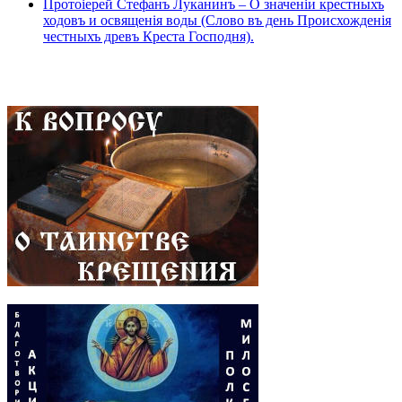
Протоіерей Стефанъ Луканинъ – О значеніи крестныхъ
ходовъ и освященія воды (Слово въ день Происхожденія
честныхъ древъ Креста Господня).