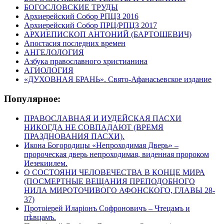
БОГОСЛОВСКИЕ ТРУДЫ
Архиерейский Собор РПЦЗ 2016
Архиерейский Собор ПРЦ/РПЦЗ 2017
АРХИЕПИСКОП АНТОНИЙ (БАРТОШЕВИЧ)
Апостасия последних времен
АНГЕЛОЛОГИЯ
Азбука православного христианина
АГИОЛОГИЯ
«ДУХОВНАЯ БРАНЬ». Свято-Афанасьевское издание
Популярное:
ПРАВОСЛАВНАЯ И ИУДЕЙСКАЯ ПАСХИ
НИКОГДА НЕ СОВПАДАЮТ (ВРЕМЯ
ПРАЗДНОВАНИЯ ПАСХИ).
Икона Богородицы «Непроходимая Дверь» –
пророческая дверь непроходимая, виденная пророком
Иезекиилем.
О СОСТОЯНИ ЧЕЛОВЕЧЕСТВА В КОНЦЕ МИРА
(ПОСМЕРТНЫЕ ВЕЩАНИЯ ПРЕПОДОБНОГО
НИЛА МИРОТОЧИВОГО АФОНСКОГО, ГЛАВЫ 28-
37)
Протоіерей Иларіонъ Софроновичъ – Чтецамъ и
пѣвцамъ.