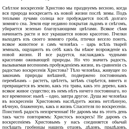
Свѣтлое воскресеніе Христово мы празднуемъ весною, когда
вся природа воскресаетъ къ новой жизни послѣ зимы. Подъ
теплыми лучами солнца все пробуждается послѣ долгаго
зимняго сна. Земля еще недавно покрытая льдомъ и снѣгомъ,
убирается зеленью благоухающими цвѣтами. Всякое сѣмя
начинаетъ расти и все украшается новою красотою. Пчелки
выходятъ изъ своего зимняго гроба, птички весело поютъ,
всякое животное и самъ человѣкъ – царь всѣхъ тварей
земныхъ, ощущаютъ въ себѣ какъ бы нѣкое возрожденіе къ
новой жизни. И все радуется, наслаждаясь чудными
красотами оживающей природы. Но что значитъ радость,
вызываемая весеннимъ пробужденіемъ жизни, въ сравненіи съ
радостью воскресенія Христова? Тѣло человѣка, живущее по
законамъ природы внѣшней, подвержено постояннымъ
перемѣнамъ – растетъ, цвѣтетъ, затѣмъ старѣется, вянетъ и
превращается въ землю, какъ эта трава, какъ это дерево, какъ
всякое живое существо; въ немъ нѣтъ ничего постояннаго, но
все временное: нынѣ – одно, завтра другое. Душа же человѣка
въ воскресеніи Христовомъ наслѣдуетъ жизнь нетлѣнную,
вѣчную, блаженную, какъ и жизнь Спасителя по воскресеніи.
Поистинѣ радость неизреченная! Не даромъ мы въ этотъ день
такъ часто повторяемъ: Христосъ воскресъ! Не даромъ съ
воскресеніемъ Христовымъ у насъ соединяется обычай
посѣщать гробницы нашихъ отцовъ, дѣдовъ, прадѣдовъ,