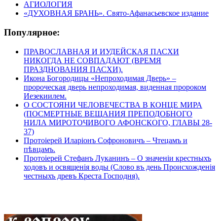
АГИОЛОГИЯ
«ДУХОВНАЯ БРАНЬ». Свято-Афанасьевское издание
Популярное:
ПРАВОСЛАВНАЯ И ИУДЕЙСКАЯ ПАСХИ
НИКОГДА НЕ СОВПАДАЮТ (ВРЕМЯ
ПРАЗДНОВАНИЯ ПАСХИ).
Икона Богородицы «Непроходимая Дверь» –
пророческая дверь непроходимая, виденная пророком
Иезекиилем.
О СОСТОЯНИ ЧЕЛОВЕЧЕСТВА В КОНЦЕ МИРА
(ПОСМЕРТНЫЕ ВЕЩАНИЯ ПРЕПОДОБНОГО
НИЛА МИРОТОЧИВОГО АФОНСКОГО, ГЛАВЫ 28-
37)
Протоіерей Иларіонъ Софроновичъ – Чтецамъ и
пѣвцамъ.
Протоіерей Стефанъ Луканинъ – О значеніи крестныхъ
ходовъ и освященія воды (Слово въ день Происхожденія
честныхъ древъ Креста Господня).