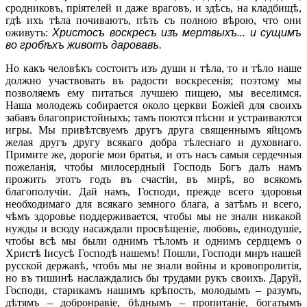
сродниковъ, пріятелей и даже враговъ, и здѣсь, на кладбищѣ,
гдѣ ихъ тѣла почиваютъ, пѣть съ полною вѣрою, что они
оживутъ:
Христосъ воскресъ изъ мертвыхъ... и сущимъ
во гробѣхъ животъ даровавъ
.
Но какъ человѣкъ состоитъ изъ души и тѣла, то и тѣло наше
должно участвовать въ радости воскресенія; поэтому мы
позволяемъ ему питаться лучшею пищею, мы веселимся.
Наша молодежь собирается около церкви Божіей для своихъ
забавъ благопристойныхъ; тамъ поются пѣсни и устраиваются
игры. Мы привѣтсвуемъ другъ друга священнымъ яйцомъ
желая другъ другу всякаго добра тѣлеснаго и духовнаго.
Примите же, дорогіе мои братья, и отъ насъ самыя сердечныя
пожеланія, чтобы милосердный Господь Богъ далъ намъ
прожить этотъ годъ въ счастіи, въ мирѣ, во всякомъ
благополучіи. Дай намъ, Господи, прежде всего здоровья
необходимаго для всякаго земного блага, а затѣмъ и всего,
чѣмъ здоровье поддерживается, чтобы мы не знали никакой
нужды и всюду насаждали просвѣщеніе, любовь, единодушіе,
чтобы всѣ мы были однимъ тѣломъ и однимъ сердцемъ о
Христѣ Іисусѣ Господѣ нашемъ! Пошли, Господи миръ нашей
русской державѣ, чтобъ мы не знали войны и кровопролитія,
но въ тишинѣ наслаждались бы трудами рукъ своихъ. Даруй,
Господи, старикамъ нашимъ крѣпость, молодымъ – разумъ,
дѣтямъ – добронравіе, бѣднымъ – пропитаніе, богатымъ