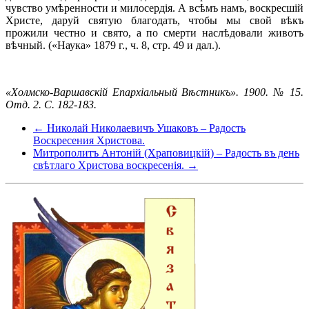
чувство умѣренности и милосердія. А всѣмъ намъ, воскресшій
Христе, даруй святую благодать, чтобы мы свой вѣкъ
прожили честно и свято, а по смерти наслѣдовали животъ
вѣчный. («Наука» 1879 г., ч. 8, стр. 49 и дал.).
«Холмско-Варшавскій Епархіальный Вѣстникъ». 1900. № 15.
Отд. 2. C. 182-183.
← Николай Николаевичъ Ушаковъ – Радость
Воскресения Христова.
Митрополитъ Антоній (Храповицкій) – Радость въ день
свѣтлаго Христова воскресенія. →