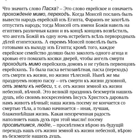
Что значитъ слово
Пасха
? – Это слово еврейское и означаетъ
прохожденіе мимо, переходъ
. Когда Моисей посланъ былъ
вывести народъ еврейскій изъ Египта, Фараонъ не захотѣлъ
отпустить народъ; тогда Моисей отъ имени Божія навелъ на
египтянъ различныя казни и въ концѣ концовъ возвѣстилъ,
что ангелъ Божій въ одну ночь истребитъ всѣхъ первородныхъ
дѣтей египетскихъ. А евреямъ Моисей повелѣлъ быть
готовыми къ выходу изъ Египта; кромѣ того, каждое
еврейское семейство доляшо было заколоть одного агнца и
кровью его помазать косяки дверей, чтобы ангелъ смерти
проходилъ мимо
еврейскихъ домовъ и не губилъ первенцовъ
еврейскихъ. То была пасха ветхозавѣтная, пасха (переходъ)
отъ смерти къ жизни, но жизни тѣлесной. Нынѣ же мы
празднуемъ новую пасху – отъ смерти къ жизни духовной,
отъ земли къ небеси
, т. е. отъ жизни земной къ жизни
небесной, вѣчной. Это великій праздникъ безсмертія нашихъ
душъ, ибо своимъ воскресеніемъ Іисусъ Христосъ даровалъ
намъ животъ вѣчный; наша жизнь посему не кончается со
смертью тѣла, а только начинается – иная, лучшая,
блаженнѣйшая жизнь. Какая неизреченная радость
наполняетъ нашъ духъ при этой мысли! посему
просвѣтимся, людіе
, – просвѣтимся вѣрою въ будущій
переходъ нашъ отъ жизни земной къ жизни небесной, вѣрою
въ безсмертіе нашихъ душъ.