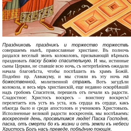
Праздниковъ праздникъ и торжество торжествъ
совершаемъ нынѣ, православные христіане. Въ полночь
раздался веселый звонъ колоколовъ, призывающій вѣрныхъ
праздновать
пасху Божію спасительную
.
И мы, истинные
сыны Церкви, не спавшіе всю ночь, съ нетерпѣніемъ ожидали
начала благовѣста, чтобы поспѣшить въ храмъ Божій.
Подобно пр. Аввакуму, и мы стояли въ эту ночь
на
божественной
, молитвенной
стражѣ
.
Вотъ загудѣли
колокола, и весь міръ христіанскій, еще недавно оскорбѣвшій
надъ гробомъ Спасителя, перешелъ отъ печали къ радости.
Сладостное: Христосъ воскресъ – воистину воскресъ!
перелетаетъ изъ устъ въ уста, изъ сердца въ сердце, какъ
нѣкогда было и среди апостоловъ и учениковъ Христовыхъ.
Исполненные великой радости воскресенія, мы воспѣваемъ:
воскресенія день, просвѣтимся людіе! Пасха Господня,
пасха, отъ смерти бо къ жизни и отъ земли къ небеси
Христосъ Богъ насъ преведе, побѣдную поющія
.