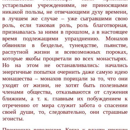
устарелыми учреждениями, не приносящими
никакой пользы, не отвечающими духу времени,
в лучшем же случае – уже сыгравшими свою
роль, если таковая роль, роль благотворная,
признавалась за ними в прошлом, а в настоящее
время подлежащими упразднению. Монахов
обвиняли в безделье, тунеядстве, пьянстве,
распутной жизни и всевозможных пороках,
которые якобы процветали во всех монастырях.
Но на этом не останавливались: начались
энергичные попытки очернить даже самую идею
монашества – монахов порицали за то, что они
уходят от жизни, не хотят быть полезными
членами общества, отказываются от служения
ближним, а т. к. главным их побуждением к
отречению от мира служит забота о спасении
своей души, то, следовательно, они страшные
эгоисты.
Произошла революция. Когда к власти пришли