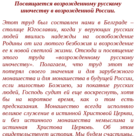
Посвящается возрожденному русскому
иночеству в возрожденной России.
Этот труд был составлен нами в Белграде –
столице Югославии, когда у верующих русских
людей явились надежды на освобождение
Родины от ига лютого безбожия и возрождение
ее к новой светлой жизни. Отсюда и посвящение
этого труда «возрожденному русскому
иночеству». Полагаем, что труд этот не
потерял своего значения и для зарубежного
монашества и для монашества в будущей России,
если милостью Божиею, за покаяние русских
людей, Господь судит ей еще воскреснуть, хотя
бы на короткое время, как о том есть
предсказания. Монашество всегда исполняло
великое служение в истинной Христовой Церкви,
и без истинного монашества немыслима и
истинная Христова Церковь. Об этом
свидетельствует история. Мы будем счастливы,