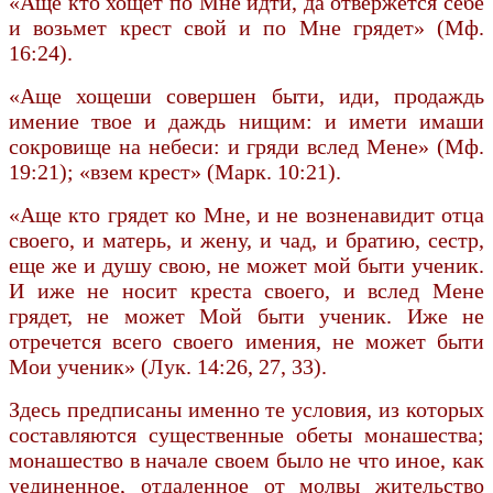
«Аще кто хощет по Мне идти, да отвержется себе
и возьмет крест свой и по Мне грядет» (Мф.
16:24).
«Аще хощеши совершен быти, иди, продаждь
имение твое и даждь нищим: и имети имаши
сокровище на небеси: и гряди вслед Мене» (Мф.
19:21); «взем крест» (Марк. 10:21).
«Аще кто грядет ко Мне, и не возненавидит отца
своего, и матерь, и жену, и чад, и братию, сестр,
еще же и душу свою, не может мой быти ученик.
И иже не носит креста своего, и вслед Мене
грядет, не может Мой быти ученик. Иже не
отречется всего своего имения, не может быти
Мои ученик» (Лук. 14:26, 27, 33).
Здесь предписаны именно те условия, из которых
составляются существенные обеты монашества;
монашество в начале своем было не что иное, как
уединенное, отдаленное от молвы жительство