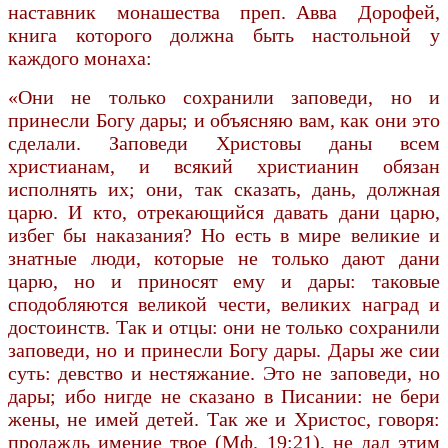
наставник монашества преп. Авва Дорофей,
книга которого должна быть настольной у
каждого монаха:
«Они не только сохранили заповеди, но и
принесли Богу дары; и объясняю вам, как они это
сделали. Заповеди Христовы даны всем
христианам, и всякий христианин обязан
исполнять их; они, так сказать, дань, должная
царю. И кто, отрекающийся давать дани царю,
избег бы наказания? Но есть в мире великие и
знатные люди, которые не только дают дани
царю, но и приносят ему и дары: таковые
сподобляются великой чести, великих наград и
достоинств. Так и отцы: они не только сохранили
заповеди, но и принесли Богу дары. Дары же сии
суть: девство и нестяжание. Это не заповеди, но
дары; ибо нигде не сказано в Писании: не бери
жены, не имей детей. Так же и Христос, говоря:
продаждь имение твое (Мф. 19:21), не дал этим