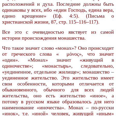
расположений и духа. Последние должны быть
одинаковы у всех, ибо «един Господь, едина вера,
едино крещение» (Еф. 4:5). (Письма о
христианской жизни, 87, стр. 115–116–117).
Все это с очевидностью явствует из самой
истории происхождения монашества.
Что такое значит слово «монах»? Оно происходит
от греческого слова « μόνος», что значит
«один». «Монах» значит «живущий в
одиночестве»; «монастырь», следовательно,
«уединенное, отдельное жилище»; монашество –
уединенное жительство. Это жительство имеет
свои особенности, которыми отличается от
обыкновенного, обычного для всех людей
жительства, оно есть жительство «иное», а
потому в русском языке образовалось для него
наименование «иночества». Монах – по-русски
«инок», т.е. «иной» человек, живущий «иным»