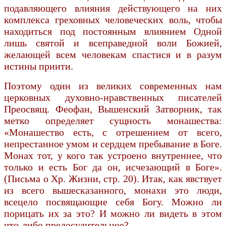
подавляющего влияния действующего на них
комплекса греховных человеческих воль, чтобы
находиться под постоянным влиянием Одной
лишь святой и всеправедной воли Божией,
желающей всем человекам спастися и в разум
истины приити.
Поэтому один из великих современных нам
церковных духовно-нравственных писателей
Преосвящ. Феофан, Вышенский Затворник, так
метко определяет сущность монашества:
«Монашество есть, с отрешением от всего,
непрестанное умом и сердцем пребывание в Боге.
Монах тот, у кого так устроено внутреннее, что
только и есть Бог да он, исчезающий в Боге».
(Письма о Хр. Жизни, стр. 20). Итак, как явствует
из всего вышесказанного, монахи это люди,
всецело посвящающие себя Богу. Можно ли
порицать их за это? И можно ли видеть в этом
что-либо предосудительное?