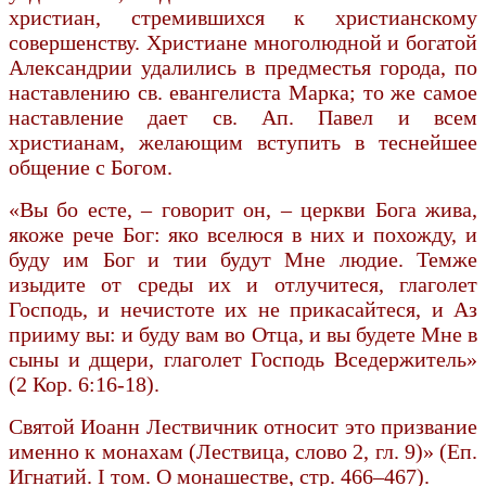
христиан, стремившихся к христианскому
совершенству. Христиане многолюдной и богатой
Александрии удалились в предместья города, по
наставлению св. евангелиста Марка; то же самое
наставление дает св. Ап. Павел и всем
христианам, желающим вступить в теснейшее
общение с Богом.
«Вы бо есте, – говорит он, – церкви Бога жива,
якоже рече Бог: яко вселюся в них и похожду, и
буду им Бог и тии будут Мне людие. Темже
изыдите от среды их и отлучитеся, глаголет
Господь, и нечистоте их не прикасайтеся, и Аз
прииму вы: и буду вам во Отца, и вы будете Мне в
сыны и дщери, глаголет Господь Вседержитель»
(2 Кор. 6:16-18).
Святой Иоанн Лествичник относит это призвание
именно к монахам (Лествица, слово 2, гл. 9)» (Еп.
Игнатий. I том. О монашестве, стр. 466–467).