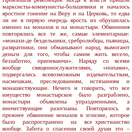
марксисты-коммунисты-большевики и началось
яростное гонение на Веру и на Церковь, то едва
ли не в первую очередь ярость их обрушилась
именно на монахов и на монастыри. Обвинения
повторялись все те же, самые элементарные:
«монахи-де бездельники, сребролюбцы, пьяницы,
развратники, они обманывают народ, вымогают
деньги для того, чтобы самим жить весело,
беззаботно, припеваючи». Наряду со всеми
вообще священнослужителями, «попами»,
подвергались всевозможным издевательствам,
насмешкам, преследованиям, истязаниям и
монашествующие. Нечего и говорить, что все
имущество монастырское было разграблено,
монастыри объявлены упраздненными, а
иночествующие разогнаны. Повторялось и
прежнее обвинение монахов в эгоизме, которое
было распространено на все христианство
вообще. Забота о спасении своей души это –