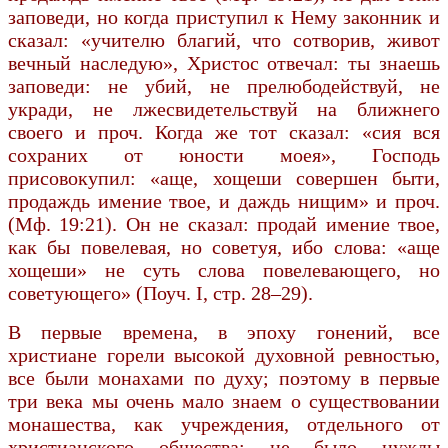
заповеди, но когда приступил к Нему законник и
сказал: «учителю благий, что сотворив, живот
вечный наследую», Христос отвечал: ты знаешь
заповеди: не убий, не прелюбодействуй, не
укради, не лжесвидетельствуй на ближнего
своего и проч. Когда же тот сказал: «сия вся
сохраних от юности моея», Господь
присовокупил: «аще, хощеши совершен быти,
продаждь имение твое, и даждь нищим» и проч.
(Мф. 19:21). Он не сказал: продай имение твое,
как бы повелевая, но советуя, ибо слова: «аще
хощеши» не суть слова повелевающего, но
советующего» (Поуч. I, стр. 28–29).
В первые времена, в эпоху гонений, все
христиане горели высокой духовной ревностью,
все были монахами по духу; поэтому в первые
три века мы очень мало знаем о существовании
монашества, как учреждения, отдельного от
христианского общества; не было нужды