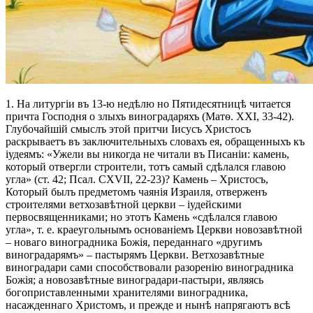
1. На литургіи въ 13-ю недѣлю но Пятидесятницѣ читается
причта Господня о злыхъ виноградаряхъ (Матѳ. XXI, 33-42).
Глубочайшій смыслъ этой притчи Іисусъ Христосъ
раскрываетъ въ заключительныхъ словахъ ея, обращенныхъ къ
іудеямъ: «Ужели вы никогда не читали въ Писаніи: камень,
который отвергли строители, тотъ самый сдѣлался главою
угла» (ст. 42; Псал. CXVII, 22-23)? Камень – Христосъ,
Который былъ предметомъ чаянія Израиля, отверженъ
строителями ветхозавѣтной церкви – іудейскими
первосвященниками; но этотъ Камень «сдѣлался главою
угла», т. е. краеугольнымъ основаніемъ Церкви новозавѣтной
– новаго виноградника Божія, переданнаго «другимъ
виноградарямъ» – пастырямъ Церкви. Ветхозавѣтные
виноградари сами способствовали разоренію виноградника
Божія; а новозавѣтные виноградари-пастыри, являясь
богоприставленными хранителями виноградника,
насажденнаго Христомъ, и прежде и нынѣ напрягаютъ всѣ