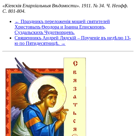
«Кіевскія Епархіальныя Вѣдомости». 1911. № 34. Ч. Неофф.
C. 801-804.
← Праздникъ переложенія мощей святителей
Христовыхъ Ѳеодора и Іоанна Епископовъ,
Суздальскихъ Чудотворцевъ.
Священникъ Андрей Лядскій – Поученіе въ недѣлю 13-
ю по Пятидесятницѣ. →