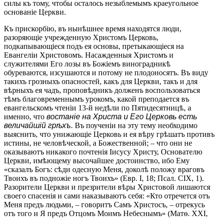
силы къ тому, чтобы осталось незыблемымъ краеугольное
основаніе Церкви.
Къ прискорбію, въ нынѣшнее время находятся люди,
разоряющіе учрежденную Христомъ Церковь,
подкапывающіеся подъ ея основы, претыкающіеся на
Евангеліи Христовомъ. Насажденныя Христомъ и
служителями Его лозы въ Божіемъ виноградникѣ
обуреваются, изсушаются и потому не плодоносятъ. Въ виду
такихъ грозныхъ опасностей, какъ для Церкви, такъ и для
вѣрныхъ ея чадъ, проповѣдникъ долженъ воспользоваться
тѣмъ благовременнымъ урокомъ, какой преподается въ
евангельскомъ чтеніи 13-й недѣли по Пятидесятницѣ, а
именно, что
востаніе на Христа и Его Церковь есть
величайшій грѣхъ
. Въ поученіи на эту тему необходимо
выяснить, что унижающіе Церковь и ея вѣру грѣшатъ противъ
истины, не человѣческой, а Божественной; – что они не
оказываютъ никакого почтенія Іисусу Христу, Основателю
Церкви, имѣющему высочайшее достоинство, ибо Ему
«сказалъ Богъ: сѣди одесную Меня, доколѣ положу враговъ
Твоихъ въ подножіе ногъ Твоихъ» (Евр. I, 18; Псал. CIX, 1).
Разорители Церкви и презрители вѣры Христовой лишаются
своего спасенія и сами наказываютъ себя: «Кто отречется отъ
Меня предъ людьми, – говоритъ Самъ Христосъ, – отрекусь
отъ того и Я предъ Отцомъ Моимъ Небеснымъ» (Матѳ. XXI,