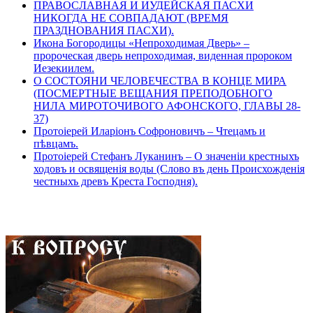
ПРАВОСЛАВНАЯ И ИУДЕЙСКАЯ ПАСХИ
НИКОГДА НЕ СОВПАДАЮТ (ВРЕМЯ
ПРАЗДНОВАНИЯ ПАСХИ).
Икона Богородицы «Непроходимая Дверь» –
пророческая дверь непроходимая, виденная пророком
Иезекиилем.
О СОСТОЯНИ ЧЕЛОВЕЧЕСТВА В КОНЦЕ МИРА
(ПОСМЕРТНЫЕ ВЕЩАНИЯ ПРЕПОДОБНОГО
НИЛА МИРОТОЧИВОГО АФОНСКОГО, ГЛАВЫ 28-
37)
Протоіерей Иларіонъ Софроновичъ – Чтецамъ и
пѣвцамъ.
Протоіерей Стефанъ Луканинъ – О значеніи крестныхъ
ходовъ и освященія воды (Слово въ день Происхожденія
честныхъ древъ Креста Господня).