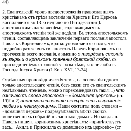
44).
2. Евангельскій урокъ предостереженія православнымъ
христіанамъ отъ грѣха востанія на Христа и Его Церковь
восполняется въ 13-ю недѣлю по Пятидесятницѣ
апостольскимъ наставленіемъ, содержащимся въ
апостольскомъ чтеніи той же недѣли. Въ этомъ апостольскомъ
чтеніи, составляющемъ заключеніе перваго посланія апостола
Павла къ Коринѳянамъ, кратко упоминается о томъ, что
подробно разъяснялъ св. апостолъ Павелъ Коринѳянамъ на
протяженіи всего посланія, а именно
о твердомъ стояніи
въ вѣрѣ и о крѣпкомъ храненіи братской любви
, съ
присоединеніемъ страшной угрозы тѣмъ, кто не любитъ
Господа Іисуса Христа (1 Кор. ХVІ, 13-24).
Отдѣльныя проповѣдническія темы, на основаніи одного
только апостольскаго чтенія, безъ связи его съ евангельскимъ
недѣльнымъ чтеніемъ, можно порекомендовать такія: 1)
что
означаютъ слова апостола – «домашняя церковь»
(ст.
19)? и 2)
анаѳематствованіе невѣрія есть выраженіе
любви къ невѣрующимъ
. Наши сектанты подъ словами –
«домашняя церковь» подразумѣваютъ мѣста своихъ
молитвенныхъ собраній въ частныхъ домахъ. Но когда ап.
Павелъ пишетъ коринѳскимъ христіанамъ: «привѣтствуетъ
васъ... Акила и Прискилла съ домашнею ихъ церковію» (ст.