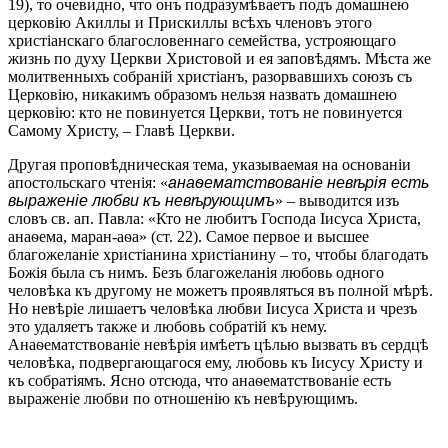
19), то очевидно, что онъ подразумѣваетъ подъ домашнею
церковію Акиллы и Прискиллы всѣхъ членовъ этого
христіанскаго благословеннаго семейства, устрояющаго
жизнь по духу Церкви Христовой и ея заповѣдямъ. Мѣста же
молитвенныхъ собраній христіанъ, разорвавшихъ союзъ съ
Церковію, никакимъ образомъ нельзя назвать домашнею
церковію: кто не повинуется Церкви, тотъ не повинуется
Самому Христу, – Главѣ Церкви.
Другая проповѣдническая тема, указываемая на основаніи
апостольскаго чтенія: «
анаѳематствованіе невѣрія есть
выраженіе любви къ невѣрующимъ
» – выводится изъ
словъ св. ап. Павла: «Кто не любитъ Господа Іисуса Христа,
анаѳема, маран-аѳа» (ст. 22). Самое первое и высшее
благожеланіе христіанина христіанину – то, чтобы благодать
Божія была съ нимъ. Безъ благожеланія любовь одного
человѣка къ другому не можетъ проявляться въ полной мѣрѣ.
Но невѣріе лишаетъ человѣка любви Іисуса Христа и чрезъ
это удаляетъ также и любовь собратій къ нему.
Анаѳематствованіе невѣрія имѣетъ цѣлью вызвать въ сердцѣ
человѣка, подвергающагося ему, любовь къ Іисусу Христу и
къ собратіямъ. Ясно отсюда, что анаѳематствованіе есть
выраженіе любви по отношенію къ невѣрующимъ.