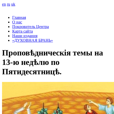
en
ru
uk
Главная
О нас
Покровитель Центра
Карта сайта
Наши издания
«ДУХОВНАЯ БРАНЬ»
Проповѣдническія темы на
13-ю недѣлю по
Пятидесятницѣ.