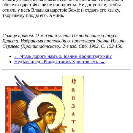
обители царствія еще не наполнены. Не допустите, чтобы
отнялъ у васъ Владыка царствіе Божіе и отдалъ его языку,
творящему плоды его. Аминь.
Солнце правды. О жизни и ученіи Господа нашего Іисуса
Христа. Избранныя проповѣди о. протоіерея Іоанна Ильича
Сергіева (Кронштадтскаго). 2-е изд. Спб. 1902. С. 152-156.
← Чѣмъ дорогъ намъ о. Іоаннъ Кронштадтскій?
Недѣля предъ Рождествомъ Христовымъ. →