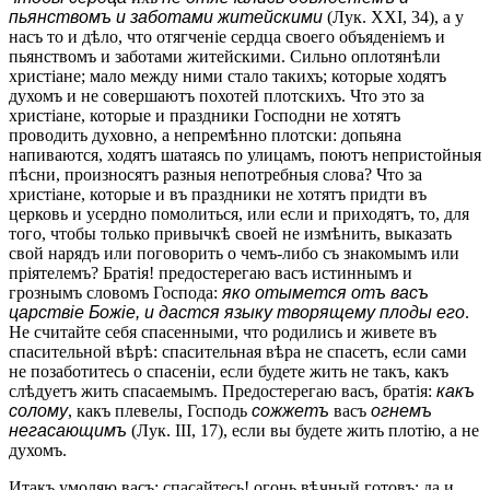
пьянствомъ и заботами житейскими
(Лук. XXI, 34), а у
насъ то и дѣло, что отягченіе сердца своего объяденіемъ и
пьянствомъ и заботами житейскими. Сильно оплотянѣли
христіане; мало между ними стало такихъ; которые ходятъ
духомъ и не совершаютъ похотей плотскихъ. Что это за
христіане, которые и праздники Господни не хотятъ
проводить духовно, а непремѣнно плотски: допьяна
напиваются, ходятъ шатаясь по улицамъ, поютъ непристойныя
пѣсни, произносятъ разныя непотребныя слова? Что за
христіане, которые и въ праздники не хотятъ придти въ
церковь и усердно помолиться, или если и приходятъ, то, для
того, чтобы только привычкѣ своей не измѣнить, выказать
свой нарядъ или поговорить о чемъ-либо съ знакомымъ или
пріятелемъ? Братія! предостерегаю васъ истиннымъ и
грознымъ словомъ Господа:
яко отымется отъ васъ
царствіе Божіе, и дастся языку творящему плоды его
.
Не считайте себя спасенными, что родились и живете въ
спасительной вѣрѣ: спасительная вѣра не спасетъ, если сами
не позаботитесь о спасеніи, если будете жить не такъ, какъ
слѣдуетъ жить спасаемымъ. Предостерегаю васъ, братія:
какъ
солому
, какъ плевелы, Господь
сожжетъ
васъ
огнемъ
негасающимъ
(Лук. III, 17), если вы будете жить плотію, а не
духомъ.
Итакъ умоляю васъ: спасайтесь! огонь вѣчный готовъ; да и