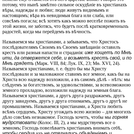
потому, что нынѣ замѣтно сильное оскудѣніе въ христіанахъ
вѣры, надежды и любви; люди живутъ видимымъ и
настоящимъ; вѣра въ невидимыя блага или слаба, или
совсѣмъ погасла; всѣ хотятъ какъ можно веселѣе пожить въ
этой жизни, не заботясь, что будетъ послѣ кратковременныхъ
радостей, когда мы перейдемъ въ вѣчность.
Называемся мы христіанами, а забываемъ, что Христосъ
послѣдователямъ Своимъ въ Своемъ завѣщаніи оставилъ
крестъ или разныя напасти и страданія:
иже хощетъ по Мнѣ
ити, да отвержется себе, и возьметъ крестъ свой, и по
Мнѣ грядетъ
(Марк. VIII, 84; Лук. IX, 23; Мѳ. XVI, 24).
Называемся христіанами, т. е. будто бы мы Христу
послѣдовали и за маловажное ставимъ все земное, какъ бы на
Христа всю надежду возложили, а въ самомъ дѣлѣ – нѣтъ: мы
слѣдуемъ за богатствомъ, за удовольствіями, за всевозможною
земного прохладою, возложили надежду на земныя блага.
Называемся христіанами, а другъ друга раздражаемъ, другъ
другу завидуемъ, другъ у друга отнимаемъ, другъ о другѣ не
промышляемъ. Называемся христіанами, а Христа любить
всѣмъ сердцемъ, Христу угождать всею жизнію – для многихъ
дѣло совсѣмъ незнакомое. Господь хочетъ, чтобы мы
горняя
мудрствовати
(Колос. III, 2), а мы мудрствуемъ все о
земномъ; Господь повелѣваетъ христіанамъ внимать себѣ,
чтобы сердца
ихъ
не отягчались объяденіемъ и