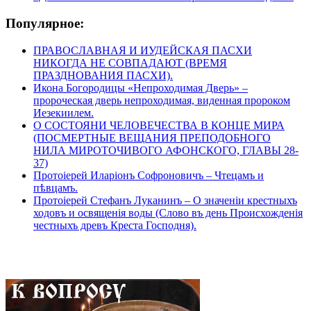
Популярное:
ПРАВОСЛАВНАЯ И ИУДЕЙСКАЯ ПАСХИ
НИКОГДА НЕ СОВПАДАЮТ (ВРЕМЯ
ПРАЗДНОВАНИЯ ПАСХИ).
Икона Богородицы «Непроходимая Дверь» –
пророческая дверь непроходимая, виденная пророком
Иезекиилем.
О СОСТОЯНИ ЧЕЛОВЕЧЕСТВА В КОНЦЕ МИРА
(ПОСМЕРТНЫЕ ВЕЩАНИЯ ПРЕПОДОБНОГО
НИЛА МИРОТОЧИВОГО АФОНСКОГО, ГЛАВЫ 28-
37)
Протоіерей Иларіонъ Софроновичъ – Чтецамъ и
пѣвцамъ.
Протоіерей Стефанъ Луканинъ – О значеніи крестныхъ
ходовъ и освященія воды (Слово въ день Происхожденія
честныхъ древъ Креста Господня).