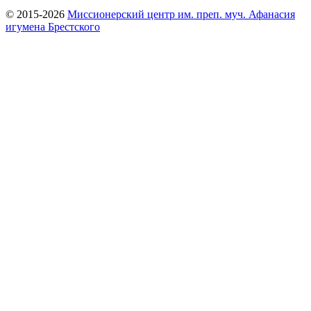
© 2015-2026
Миссионерский центр им. преп. муч. Афанасия
игумена Брестского