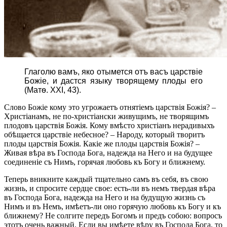
Глаголю вамъ, яко отымется отъ васъ царствіе
Божіе, и дастся языку творящему плоды его
(Матѳ. XXI, 43).
Слово Божіе кому это угрожаетъ отнятіемъ царствія Божія? –
Христіанамъ, не по-христіански живущимъ, не творящимъ
плодовъ царствія Божія. Кому вмѣсто христіанъ нерадивыхъ
обѣщается царствіе небесное? – Народу, который творитъ
плоды царствія Божія. Какіе же плоды царствія Божія? –
Живая вѣра въ Господа Бога, надежда на Него и на будущее
соединеніе съ Нимъ, горячая любовь къ Богу и ближнему.
Теперь вникните каждый тщательно самъ въ себя, въ свою
жизнь, и спросите сердце свое: есть-ли въ немъ твердая вѣра
въ Господа Бога, надежда на Него и на будущую жизнь съ
Нимъ и въ Немъ, имѣетъ-ли оно горячую любовь къ Богу и къ
ближнему? Не солгите передъ Богомъ и предъ собою: вопросъ
этотъ очень важный. Если вы имѣете вѣру въ Господа Бога, то