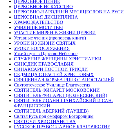
ЦЕРКОВНОЕ ПЕНИЕ
ЦЕРКОВНОЕ ИСКУССТВО
ЦЕРКОВНО-НАРОДНЫЙ МЕСЯЦЕСЛОВ НА РУСИ
ЦЕРКОВНАЯ ДИСЦИПЛИНА
ХРАМОЗДАТЕЛЬСТВО
УЧИЛИЩЕ МОЛИТВЫ
УЧАСТИЕ МИРЯН В ЖИЗНИ ЦЕРКВИ
Уставные чтения (проповедь книги)
УРОКИ ИЗ ЖИЗНИ СВЯТЫХ
УРОКИ БОГОСЛУЖЕНИЯ
Узкий путь в Царство Небесное
СЛУЖЕНИЕ ЖЕНЩИНЫ ХРИСТИАНКИ
СИНОДИК ПРАВОСЛАВИЯ
СИНАКСАРИ ПОСТНОЙ ТРИОДИ
СЕДМИЦА СТРАСТЕЙ ХРИСТОВЫХ
СВЯЩЕННАЯ БОРЬБА РПЦЗ С АПОСТАСИЕЙ
Святоотеческое Училище Благочестия
СВЯТИТЕЛЬ ФИЛАРЕТ МОСКОВСКИЙ
СВЯТИТЕЛЬ ФИЛАРЕТ (ВОЗНЕСЕНСКИЙ)
СВЯТИТЕЛЬ ИОАНН ШАНХАЙСКИЙ И САН-
ФРАНЦИССКИЙ
СВЯТИТЕЛЬ АВЕРКИЙ (ТАУШЕВ)
Святая Русь под омофором Богородицы
СВЕТОЧИ ХРИСТИАНСТВА
РУССКОЕ ПРАВОСЛАВНОЕ БЛАГОЧЕСТИЕ