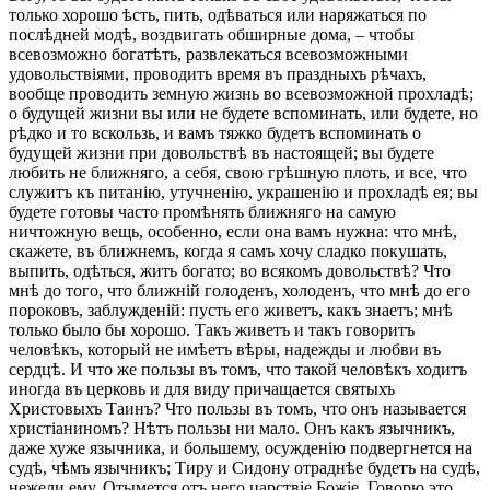
только хорошо ѣсть, пить, одѣваться или наряжаться по
послѣдней модѣ, воздвигать обширные дома, – чтобы
всевозможно богатѣть, развлекаться всевозможными
удовольствіями, проводить время въ праздныхъ рѣчахъ,
вообще проводить земную жизнь во всевозможной прохладѣ;
о будущей жизни вы или не будете вспоминать, или будете, но
рѣдко и то вскользь, и вамъ тяжко будетъ вспоминать о
будущей жизни при довольствѣ въ настоящей; вы будете
любить не ближняго, а себя, свою грѣшную плоть, и все, что
служитъ къ питанію, утучненію, украшенію и прохладѣ ея; вы
будете готовы часто промѣнять ближняго на самую
ничтожную вещь, особенно, если она вамъ нужна: что мнѣ,
скажете, въ ближнемъ, когда я самъ хочу сладко покушать,
выпить, одѣться, жить богато; во всякомъ довольствѣ? Что
мнѣ до того, что ближній голоденъ, холоденъ, что мнѣ до его
пороковъ, заблужденій: пусть его живетъ, какъ знаетъ; мнѣ
только было бы хорошо. Такъ живетъ и такъ говоритъ
человѣкъ, который не имѣетъ вѣры, надежды и любви въ
сердцѣ. И что же пользы въ томъ, что такой человѣкъ ходитъ
иногда въ церковь и для виду причащается святыхъ
Христовыхъ Таинъ? Что пользы въ томъ, что онъ называется
христіаниномъ? Нѣтъ пользы ни мало. Онъ какъ язычникъ,
даже хуже язычника, и большему, осужденію подвергнется на
судѣ, чѣмъ язычникъ; Тиру и Сидону отраднѣе будетъ на судѣ,
нежели ему. Отымется отъ него царствіе Божіе. Говорю это