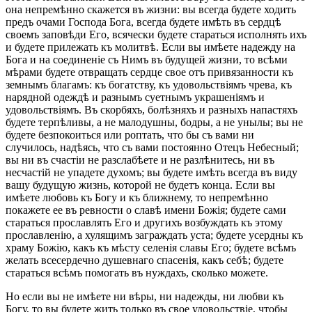
она непремѣнно скажется въ жизни: вы всегда будете ходить
предъ очами Господа Бога, всегда будете имѣть въ сердцѣ
своемъ заповѣди Его, всячески будете стараться исполнять ихъ
и будете прилежать къ молитвѣ. Если вы имѣете надежду на
Бога и на соединеніе съ Нимъ въ будущей жизни, то всѣми
мѣрами будете отвращать сердце свое отъ привязанности къ
земнымъ благамъ: къ богатству, къ удовольствіямъ чрева, къ
нарядной одеждѣ и разнымъ суетнымъ украшеніямъ и
удовольствіямъ. Въ скорбяхъ, болѣзняхъ и разныхъ напастяхъ
будете терпѣливы, а не малодушны, бодры, а не унылы; вы не
будете безпокоиться или роптать, что бы съ вами ни
случилось, надѣясь, что съ вами постоянно Отецъ Небесный;
вы ни въ счастіи не разслабѣете и не разлѣнитесь, ни въ
несчастій не упадете духомъ; вы будете имѣть всегда въ виду
вашу будущую жизнь, которой не будетъ конца. Если вы
имѣете любовь къ Богу и къ ближнему, то непремѣнно
покажете ее въ ревности о славѣ имени Божія; будете сами
стараться прославлять Его и другихъ возбуждать къ этому
прославленію, а хулящимъ заграждать уста; будете усердны къ
храму Божію, какъ къ мѣсту селенія славы Его; будете всѣмъ
желать всесердечно душевнаго спасенія, какъ себѣ; будете
стараться всѣмъ помогать въ нуждахъ, сколько можете.
Но если вы не имѣете ни вѣры, ни надежды, ни любви къ
Богу, то вы будете жить только въ свое удовольствіе, чтобы