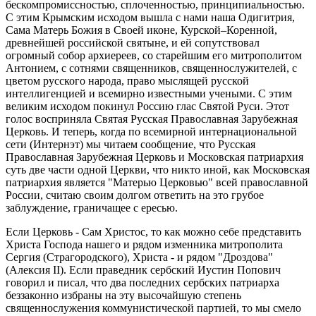
бескомпромиссностью, сплоченностью, принципиальностью.
С этим Крымским исходом вышла с нами наша Одигитрия,
Сама Матерь Божия в Своей иконе, Курской–Коренной,
древнейшей российской святыне, и ей сопутствовал
огромный собор архиереев, со старейшим его митрополитом
Антонием, с сотнями священников, священнослужителей, с
цветом русского народа, право мыслящей русской
интеллигенцией и всемирно известными учеными. С этим
великим исходом покинул Россию глас Святой Руси. Этот
голос восприняла Святая Русская Православная Зарубежная
Церковь. И теперь, когда по всемирной интернациональной
сети (Интернэт) мы читаем сообщение, что Русская
Православная Зарубежная Церковь и Московская патриархия
суть две части одной Церкви, что никто иной, как Московская
патриархия является "Матерью Церковью" всей православной
России, считаю своим долгом ответить на это грубое
заблуждение, граничащее с ересью.
Если Церковь - Сам Христос, то как можно себе представить
Христа Господа нашего и рядом изменника митрополита
Сергия (Страгородского), Христа - и рядом "Дроздова"
(Алексия II). Если праведник сербский Иустин Попович
говорил и писал, что два последних сербских патриарха
беззаконно избраны на эту высочайшую степень
священнослужения коммунистической партией, то мы смело