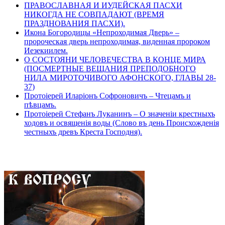
ПРАВОСЛАВНАЯ И ИУДЕЙСКАЯ ПАСХИ
НИКОГДА НЕ СОВПАДАЮТ (ВРЕМЯ
ПРАЗДНОВАНИЯ ПАСХИ).
Икона Богородицы «Непроходимая Дверь» –
пророческая дверь непроходимая, виденная пророком
Иезекиилем.
О СОСТОЯНИ ЧЕЛОВЕЧЕСТВА В КОНЦЕ МИРА
(ПОСМЕРТНЫЕ ВЕЩАНИЯ ПРЕПОДОБНОГО
НИЛА МИРОТОЧИВОГО АФОНСКОГО, ГЛАВЫ 28-
37)
Протоіерей Иларіонъ Софроновичъ – Чтецамъ и
пѣвцамъ.
Протоіерей Стефанъ Луканинъ – О значеніи крестныхъ
ходовъ и освященія воды (Слово въ день Происхожденія
честныхъ древъ Креста Господня).