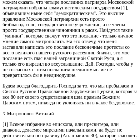
можем сказать, что четыре последних патриарха Московской
патриархии избраны коммунистическим государством [1],
объявившим ныне себя "демократическим". Это высшее
правление Московской патриархии есть просто
безблагодатное, государственное учреждение, а ее члены
просто государственные чиновники в рясах. Найдутся такие
"умники", которые скажут, что это послание - только личное
мнение самого митрополита. На это отвечу, что меня
заставили написать это послание бесконечные протесты со
всего великого нашего русского рассеяния. Значит, это мое
послание есть глас нашей заграничной Святой Руси, а я
только его выразил во всеуслышание. Дай, Господи, чтобы у
не согласных с этим посланием неединомыслие не
превратилось бы в неединодушие.
Будем всегда благодарить Господа за то, что мы пребываем в
Святой Русской Православной Зарубежной Церкви, которая за
все 80 лет своего существования шла прямым Божиим
Царским путем, никогда не уклоняясь ни в какое бездорожие.
☦ Митрополит Виталий
[1] Всякое избрание во епископа, или пресвитера, или
диакона, делаемое мирскими начальниками, да будет не
действительно по правилу (Ап. правило 30), которое глаголет: