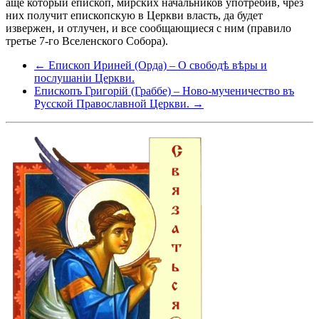
аще который епископ, мирских начальников употребив, чрез
них получит епископскую в Церкви власть, да будет
извержен, и отлучен, и все сообщающиеся с ним (правило
третье 7-го Вселенского Собора).
← Епископ Ириней (Орда) – О свободѣ вѣры и
послушаніи Церкви.
Епископъ Григорій (Граббе) – Ново-мученичество въ
Русской Православной Церкви. →