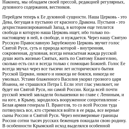
Наконец, мы обладаем своей прессой, редакцией регулярных,
духовного содержания, вестников.
Перейдем теперь к Ее духовной сущности. Наша Церковь - это
Дева, бегущая в пустыню от красного Дракона. Пустыня - это
дехристианизированный Запад, в котором еще теплится
свобода и которую наша Церковь ищет, ибо только по-
настоящему в ней, в свободе, и нуждается. Через нашу Святую
Русскую Православную Зарубежную Церковь звучит голос
Святой Руси, суть и природа которой - внутренняя,
сокровенная, духовная, всегда ненасытная жажда русской
души жить жизнью Святых, жить по Святому Евангелию,
сколько есть сил и всегда только с помощью Божией. Голос Ее
всегда звучал через все тысячи лет исторического бытия
Русской Церкви, никого и никогда не боялся, никогда не
умолкал. Устами блаженного Василия укорял грозного царя
Иоанна, не страшился Петра I. Если этот глас умолкнет, не
будет ни Святой Руси, ни самой России. Когда всей почти
русской землей завладели большевики во главе с Лениным, и
на юге, в Крыму, зародилось вооруженное сопротивление -
Белая армия генерала П. Врангеля, то со всей России туда
потянулись все, кто стремился войти в ее ряды, все верные
сыны России и Святой Руси. Через неизмеримые границы
России сотни тысяч русских беженцев покидали свою родину.
В особенности Крымский исход выделялся особенной