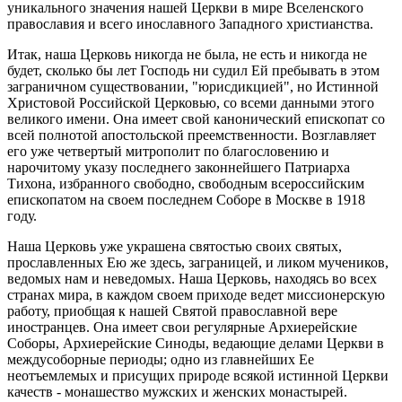
уникального значения нашей Церкви в мире Вселенского
православия и всего инославного Западного христианства.
Итак, наша Церковь никогда не была, не есть и никогда не
будет, сколько бы лет Господь ни судил Ей пребывать в этом
заграничном существовании, "юрисдикцией", но Истинной
Христовой Российской Церковью, со всеми данными этого
великого имени. Она имеет свой канонический епископат со
всей полнотой апостольской преемственности. Возглавляет
его уже четвертый митрополит по благословению и
нарочитому указу последнего законнейшего Патриарха
Тихона, избранного свободно, свободным всероссийским
епископатом на своем последнем Соборе в Москве в 1918
году.
Наша Церковь уже украшена святостью своих святых,
прославленных Ею же здесь, заграницей, и ликом мучеников,
ведомых нам и неведомых. Наша Церковь, находясь во всех
странах мира, в каждом своем приходе ведет миссионерскую
работу, приобщая к нашей Святой православной вере
иностранцев. Она имеет свои регулярные Архиерейские
Соборы, Архиерейские Синоды, ведающие делами Церкви в
междусоборные периоды; одно из главнейших Ее
неотъемлемых и присущих природе всякой истинной Церкви
качеств - монашество мужских и женских монастырей.