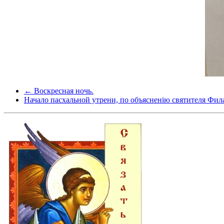
← Воскресная ночь.
Начало пасхальной утрени, по объясненію святителя Фи