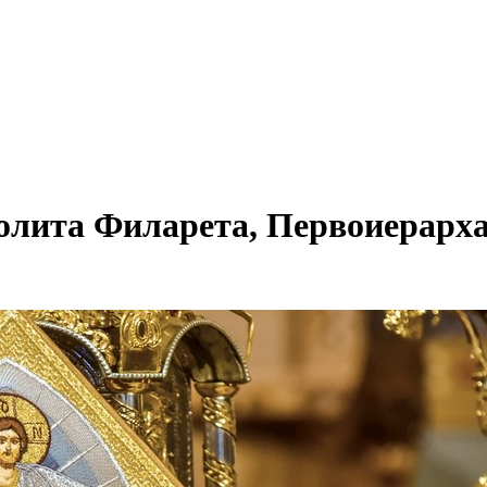
олита Филарета, Первоиерарх