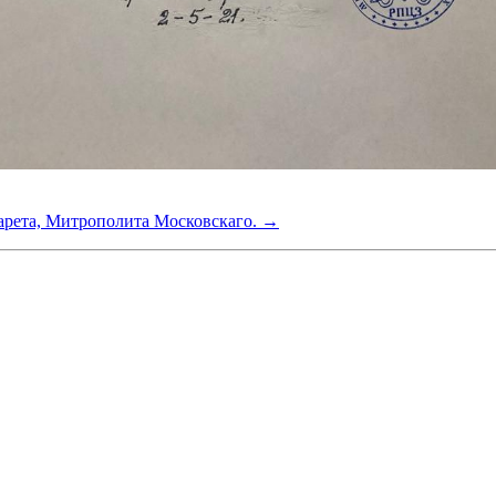
ларета, Митрополита Московскаго. →