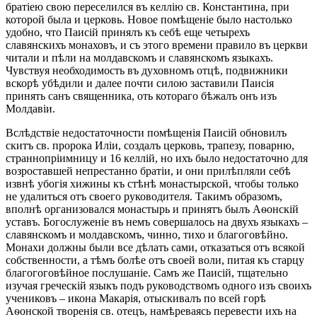
братіею свою переселился въ келлію св. Константина, при
которой была и церковь. Новое помѣщеніе было настолько
удобно, что Паисій принялъ къ себѣ еще четырехъ
славянскихъ монаховъ, и съ этого времени правило въ церкви
читали и пѣли на молдавскомъ и славянскомъ языкахъ.
Чувствуя необходимость въ духовномъ отцѣ, подвижники
вскорѣ убѣдили и далее почти силою заставили Паисія
принять санъ священника, оть котораго бѣжалъ онъ изъ
Молдавіи.
Вслѣдствіе недостаточности помѣщенія Паисій обновилъ
скитъ св. пророка Иліи, создалъ церковь, трапезу, поварню,
страннопріимницу и 16 келлій, но ихъ было недостаточно для
возроставшей непрестанно братіи, и они прилѣпляли себѣ
извнѣ убогія хижины къ стѣнѣ монастырской, чтобы только
не удалиться отъ своего руководителя. Такимъ образомъ,
вполнѣ организовался монастырь и принятъ былъ Аѳонскій
уставъ. Богослуженіе въ немъ совершалось на двухъ языкахъ –
славянскомъ и молдавскомъ, чинно, тихо и благоговѣйно.
Монахи должны были все дѣлать сами, отказаться отъ всякой
собственности, а тѣмъ болѣе отъ своей воли, питая къ старцу
благогоговѣйное послушаніе. Самъ же Паисій, тщательно
изучая греческій языкъ подъ руководствомъ одного изъ своихъ
учениковъ – икона Макарія, отыскивалъ по всей горѣ
Аѳонской творенія св. отецъ, намѣреваясь перевести ихъ на