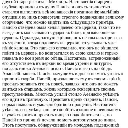
другой старецъ скита – Михаилъ. Наставленія старцевъ
глубоко проникли въ душу Паисія, и онъ съ точностью
старался выполнять всѣ монашескія предписанія; малѣйшія
опущенія въ нихъ подвергали строгаго подвижника великому
огорченью, что можно видѣть изъ слѣдующаго примѣра.
Паисію отведена была келлія далеко отъ церкви, такъ что не
всегда онъ могъ слышать удары въ било, призывающіе въ
церковь. Однажды, заснувъ крѣпко, онъ не слыхалъ призыва
къ утрени и, когда подошелъ къ церкви, то услышалъ уже
пѣніе канона. Это такъ его опечалило, что онъ не рѣшился
пойти въ церковь, но возвратился въ свою келлію и горько
плакалъ во все время до обѣда. Настоятель, встревоженный
его отсутствіемъ въ церкви во время утрени и литургіи,
послалъ инока Аѳанасія искать Паисія и звать на обѣдъ.
Аѳанасій нашелъ Паисія плачущимъ и долго не могъ узнать о
причинѣ скорби. Паисій, признавшись ему въ своемъ грѣхѣ,
просилъ оставить его въ покоѣ, заявляя, что онъ не можетъ
явиться къ старцамъ, жизнь которыхъ осквернилъ своимъ
преступленіемъ. Многихъ усилій стоило Аѳанасію убѣдить
его идти въ трапезную. Представъ предъ старцевъ, Паисій,
горько плакалъ и умолялъ братію о прощеніи. Настоятелъ
утѣшалъ его, увѣщавалъ не скорбѣть излишне о невольномъ
случаѣ съ нимъ и просилъ пищею подкрѣпить силы, но
Паисій по причинѣ печали не могъ дотронуться до пищи.
Этотъ поступокъ, обнаружившій въ молодомъ подвижникѣ