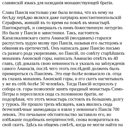
славянскій языкъ для назиданія монашествующей братіи.
Слава Паисія настолько уже была велика, что къ нему на
бесѣду перѣдко являлся даже патріархъ константинопольскій
Серафимъ, жившій въ то время на покоѣ въ монастырѣ
Пантократорѣ, и совершалъ съ нимъ божественную литургію.
Но были у Паисія и завистники. Такъ, настоятель
Капасокаливскаго скита Аѳанасій (молдаванъ) старался
распустить худую молву про Паисія, называя его льстецомъ и
обвиняя въ еретичествѣ. Онъ написалъ даже Паисію письмо
съ разнаго рода укоризнами, но Паисій, по совѣту старѣйшихъ
монаховъ Аѳонской горы, написалъ Аѳанасію отвѣтъ въ 40
главъ, гдѣ доказалъ свою невинность и указалъ на заблужденія
самого Аѳанасія, послѣ чего этотъ послѣдній долженъ былъ
примириться съ Паисіемъ. Это еще болѣе возвысило св. отца
въ глазахъ монаховъ Аѳонской горы, и его скитъ насчитывалъ
у же въ себѣ болѣе 50 человѣкъ. Тогда Паисій испросилъ у
собора св. горы позволеніе занять праздный монастырь Симо-
Петры и переселился сюда съ половиною братіи, не
подозрѣвая, что этотъ монастырь состоялъ въ большомъ долгу
у турокъ. Не прошло трехъ мѣсяцевъ, какъ явились сюда
безчеловѣчные заимодавцы и взяли у невиннаго Паисія 700
левовъ. Это печальное обстоятельство заставило его, во
избѣжаніе подобныхъ непріятностей, снова возвратиться въ
свой скитъ. Здѣсь на общемъ совѣтѣ, когда не могли найти на