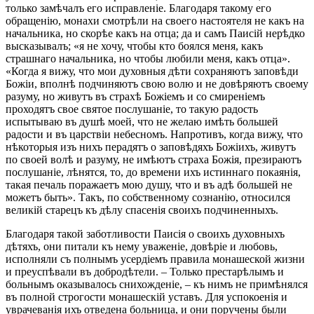
только замѣчалъ его исправленіе. Благодаря такому его
обращенію, монахи смотрѣли на своего настоятеля не какъ на
начальника, но скорѣе какъ на отца; да и самъ Паисій нерѣдко
высказывалъ; «я не хочу, чтобы кто боялся меня, какъ
страшнаго начальника, но чтобы любили меня, какъ отца».
«Когда я вижу, что мои духовныя дѣти сохраняютъ заповѣди
Божіи, вполнѣ подчиняютъ свою волю и не довѣряютъ своему
разуму, но живутъ въ страхѣ Божіемъ и со смиреніемъ
проходятъ свое святое послушаніе, то такую радость
испытываю въ душѣ моей, что не желаю имѣть большей
радости и въ царствіи небесномъ. Напротивъ, когда вижу, что
нѣкоторыя изъ нихъ перадятъ о заповѣдяхъ Божіихъ, живутъ
по своей волѣ и разуму, не имѣютъ страха Божія, презираютъ
послушаніе, лѣнятся, то, до времени ихъ истиннаго покаянія,
такая печаль поражаетъ мою душу, что и въ адѣ большей не
можетъ быть». Такъ, по собственному сознанію, относился
великій старецъ къ дѣлу спасенія своихъ подчиненныхъ.
Благодаря такой заботливости Паисія о своихъ духовныхъ
дѣтяхъ, они питали къ нему уваженіе, довѣріе и любовь,
исполняли съ полнымъ усердіемъ правила монашеской жизни
и преуспѣвали въ добродѣтели. – Только престарѣлымъ и
больнымъ оказывалось снихожденіе, – къ нимъ не примѣнялся
въ полной строгости монашескій уставъ. Для успокоенія и
уврачеванія ихъ отведена больница, и они поручены были