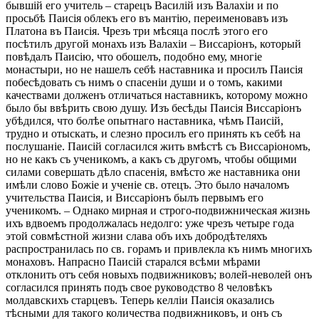
бывшій его учитель – старецъ Василій изъ Валахіи и по
просьбѣ Паисія облекъ его въ мантію, переименовавъ изъ
Платона въ Паисія. Чрезъ три мѣсяца послѣ этого его
посѣтилъ другой монахъ изъ Валахіи – Виссаріонъ, который
повѣдалъ Паисію, что обошелъ, подобно ему, многіе
монастыри, но не нашелъ себѣ наставника и просилъ Паисія
побесѣдовать съ нимъ о спасеніи души и о томъ, какими
качествами долженъ отличаться наставникъ, которому можно
было бы ввѣрить свою душу. Изъ бесѣды Паисія Виссаріонъ
убѣдился, что болѣе опытнаго наставника, чѣмъ Паисій,
трудно и отыскать, и слезно просилъ его принять къ себѣ на
послушаніе. Паисій согласился жить вмѣстѣ съ Виссаріономъ,
но не какъ съ ученикомъ, а какъ съ другомъ, чтобы общими
силами совершать дѣло спасенія, вмѣсто же наставника они
имѣли слово Божіе и ученіе св. отецъ. Это было началомъ
учительства Паисія, и Виссаріонъ былъ первымъ его
ученикомъ. – Однако мирная и строго-подвижническая жизнь
ихъ вдвоемъ продолжалась недолго: уже чрезъ четыре года
этой совмѣстной жизни слава объ ихъ добродѣтеляхъ
распространилась по св. горамъ и привлекла къ нимъ многихъ
монаховъ. Напрасно Паисій старался всѣми мѣрами
отклонить отъ себя новыхъ подвижниковъ; волей-неволей онъ
согласился принять подъ свое руководство 8 человѣкъ
молдавскихъ старцевъ. Теперь келліи Паисія оказались
тѣсными для такого количества подвижниковъ, и онъ съ