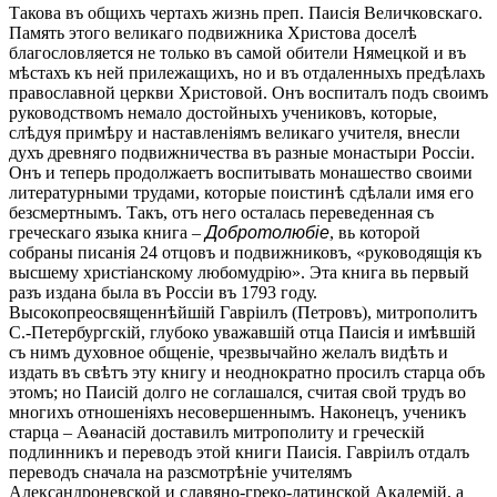
Такова въ общихъ чертахъ жизнь преп. Паисія Величковскаго.
Память этого великаго подвижника Христова доселѣ
благословляется не только въ самой обители Нямецкой и въ
мѣстахъ къ ней прилежащихъ, но и въ отдаленныхъ предѣлахъ
православной церкви Христовой. Онъ воспиталъ подъ своимъ
руководствомъ немало достойныхъ учениковъ, которые,
слѣдуя примѣру и наставленіямъ великаго учителя, внесли
духъ древняго подвижничества въ разные монастыри Россіи.
Онъ и теперь продолжаетъ воспитывать монашество своими
литературными трудами, которые поистинѣ сдѣлали имя его
безсмертнымъ. Такъ, отъ него осталась переведенная съ
греческаго языка книга –
Добротолюбіе
, вь которой
собраны писанія 24 отцовъ и подвижниковъ, «руководящія къ
высшему христіанскому любомудрію». Эта книга вь первый
разъ издана была въ Россіи въ 1793 году.
Высокопреосвященнѣйшій Гавріилъ (Петровъ), митрополитъ
С.-Петербургскій, глубоко уважавшій отца Паисія и имѣвшій
съ нимъ духовное общеніе, чрезвычайно желалъ видѣть и
издать въ свѣтъ эту книгу и неоднократно просилъ старца объ
этомъ; но Паисій долго не соглашался, считая свой трудъ во
многихъ отношеніяхъ несовершеннымъ. Наконецъ, ученикъ
старца – Аѳанасій доставилъ митрополиту и греческій
подлинникъ и переводъ этой книги Паисія. Гавріилъ отдалъ
переводъ сначала на разсмотрѣніе учителямъ
Александроневской и славяно-греко-латинской Академій, а