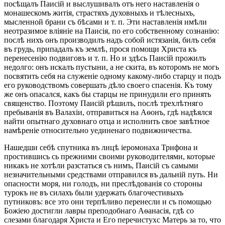
посѣщалъ Паисій и выслушивалъ отъ него наставленія о
монашескомъ житія, страстяхъ духовныхъ и тѣлесныхъ,
мысленной брани съ бѣсами и т. п. Эти наставленія имѣли
неотразимое вліяніе на Паисія, по его собственному сознанію:
послѣ нихъ онъ производилъ надъ собой истязанія, билъ себя
въ грудь, припадалъ къ землѣ, прося помощи Христа къ
перенесенію подвиговъ и т. п. Но и здѣсь Паисій прожилъ
недолго: онъ искалъ пустыни, а не скита, въ которомъ не могь
посвятить себя на служеніе одному какому-либо старцу и подъ
его руководствомъ совершать дѣло своего спасенія. Къ тому
же онъ опасался, какъ бы старцы не принудили его принять
священство. Поэтому Паисій рѣшилъ, послѣ трехлѣтняго
пребыванія въ Валахіи, отправиться на Аѳонъ, гдѣ надѣялся
найти опытнаго духовнаго отца и исполнить свое завѣтное
намѣреніе относительно уединенаго подвижничества.
Нашедши себѣ спутника въ лицѣ іеромонаха Трифона и
простившись сь прежними своими руководителями, которые
никакъ не хотѣли разстаться съ нимъ, Паисій съ самыми
незначительными средствами отправился въ дальній путь. Ни
опасности моря, ни голодъ, ни преслѣдованія со стороны
турокъ не въ силахъ были удержать благочестивыхъ
путниковъ: все это они терпѣливо перенесли и съ помощью
Божіею достигли лавры преподобнаго Аѳанасія, гдѣ со
слезами благодаря Христа и Его перечистухс Матерь за то, что