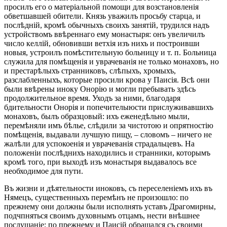
просилъ его о матеріальной помощи для возстановленія
обветшавшей обители. Князь уважилъ просьбу старца, и
послѣдній, кромѣ обычныхъ своихъ занятій, трудился надъ
устройствомъ ввѣреннаго ему монастыря: онъ увеличилъ
число келлій, обновивши ветхія изъ нихъ и построивши
новыя, устроилъ помѣстительную больницу и т. п. Больница
служила для помѣщенія и уврачеванія не только монаховъ, но
и престарѣлыхъ странниковъ, слѣпыхъ, хромыхъ,
разслабленныхъ, которые просили крова у Паисія. Всѣ они
были ввѣрены иноку Онорію и могли пребывать здѣсь
продолжительное время. Уходъ за ними, благодаря
бдительности Онорія и попечителыюсти прислуживавшихъ
монаховъ, былъ образцовый: ихъ еженедѣльно мыли,
перемѣняли имъ бѣлье, слѣдили за чистотою и опрятностію
помѣщенія, выдавали лучшую пищу, – словомъ – ничего не
жалѣли для успокоенія и уврачеванія страдальцевъ. На
положеніи послѣднихъ находились и странники, которымъ
кромѣ того, при выходѣ изъ монастыря выдавалось все
необходимое для пути.
Въ жизни и дѣятельности иноковъ, съ переселеніемъ ихъ въ
Нямецъ, существенныхъ перемѣнъ не произошло: по
прежнему они должны были исполнять уставъ Драгомирны,
подчпняться своимъ духовнымъ отцамъ, нести внѣшнее
послушаніе; по прежнему и Паисій обращался съ своими