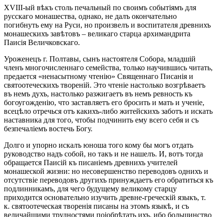
ХVІІІ-ый вѣкъ столь печальный по своимъ событіямъ для
русскаго монашества, однако, не далъ окончательно
погибнуть ему на Руси, но произвелъ и воспитателя древнихъ
монашескихъ завѣтовъ – великаго старца архимандрита
Паисія Величковскаго.
Уроженецъ г. Полтавы, сынъ настоятеля Собора, младшій
членъ многочисленнаго семейства, только научившись читать,
предается «ненасытному чтенію» Священнаго Писанія и
святоотеческихъ твореній. Это чтеніе настолько возгрѣваетъ
въ немъ духъ, настолько разжигаетъ въ немъ ревность къ
богоугожденію, что заставляетъ его бросить и мать и ученіе,
всецѣло отречься отъ какихъ-либо житейскихъ заботъ и искать
наставника для того, чтобы подчинить ему всего себя и съ
безпечаліемъ востечь Богу.
Долго и упорно искалъ юноша того кому бы могъ отдать
руководство надъ собой, но такъ и не нашелъ. И, вотъ тогда
обращается Паисій къ писаніемъ древнихъ учителей
монашеской жизни: но несовершенство переводовъ однихъ и
отсутствіе переводовъ другихъ принуждаетъ его обратиться къ
подлинникамъ, для чего будущему великому старцу
приходится основательно изучить древне-греческій языкъ, т.
к. святоотеческая творенія писаны на этомъ языкѣ, и съ
величайшими трудностями поіобрѣтать ихъ. ибо большинство