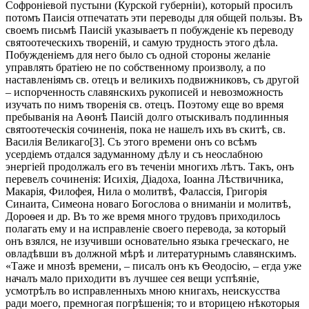
Софроніевой пустыни (Курской губерніи), который просилъ
потомъ Паисія отпечатать эти переводы для общей пользы. Въ
своемъ письмѣ Паисій указываетъ п побужденіе къ переводу
святоотеческихъ твореній, и самую трудность этого дѣла.
Побужденіемъ для него было съ одной стороны желаніе
управлять братіею не по собственному произволу, а по
наставленіямъ св. отецъ и великихъ подвижниковъ, съ другой
– испорченность славянскихъ рукописей и невозможность
изучать по нимъ творенія св. отецъ. Поэтому еще во время
пребыванія на Аѳонѣ Паисій долго отыскивалъ подлинныя
святоотеческія сочиненія, пока не нашелъ ихъ въ скитѣ, св.
Василія Великаго[3]. Съ этого времени онъ со всѣмъ
усердіемъ отдался задуманному дѣлу и съ неослабною
энергіей продолжалъ его въ теченіи многихъ лѣтъ. Такъ, онъ
перевелъ сочиненія: Исихія, Діадоха, Іоанна Лѣствичника,
Макарія, Филофея, Нила о молитвѣ, Фалассія, Григорія
Синаита, Симеона новаго Богослова о вниманіи и молитвѣ,
Дороѳея и др. Въ то же время много трудовъ приходилось
полагать ему и на исправленіе своего перевода, за который
онъ взялся, не изучивши основательно языка греческаго, не
овладѣвши въ должной мѣрѣ и литературнымъ славянскимъ.
«Таже и мнозѣ времени, – писалъ онъ къ Ѳеодосію, – егда уже
началъ мало приходити въ лучшее сея вещи успѣяніе,
усмотрѣлъ во исправленныхъ мною книгахъ, неискусства
ради моего, премногая погрѣшенія; то и вторицею нѣкоторыя