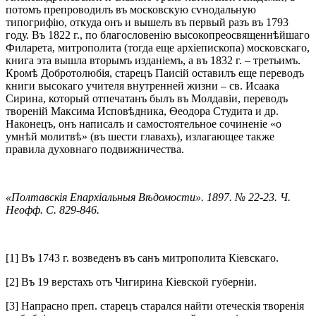
потомъ препроводилъ въ московскую сѵнодальную
типогрифію, откуда онъ и вышелъ въ первый разъ въ 1793
году. Въ 1822 г., по благословенію высокопреосвященнѣйшаго
Филарета, митрополита (тогда еще архіепископа) московскаго,
книга эта вышла вторымъ изданіемъ, а въ 1832 г. – третьимъ.
Кромѣ Добротолюбія, старецъ Паисій оставилъ еще переводъ
книги высокаго учителя внутренней жизни – св. Исаака
Сирина, который отпечатанъ былъ въ Молдавіи, переводъ
твореній Максима Исповѣдника, Ѳеодора Студита и др.
Наконецъ, онъ написалъ и самостоятельное сочиненіе «о
умнѣй молитвѣ» (въ шести главахъ), излагающее также
правила духовнаго подвижничества.
«Полтавскія Епархіальныя Вѣдомости». 1897. № 22-23. Ч.
Неофф. С. 829-846.
[1] Въ 1743 г. возведенъ въ санъ митрополита Кіевскаго.
[2] Въ 19 верстахъ отъ Чигирина Кіевской губерніи.
[3] Напрасно преп. старецъ старался найти отеческія творенія