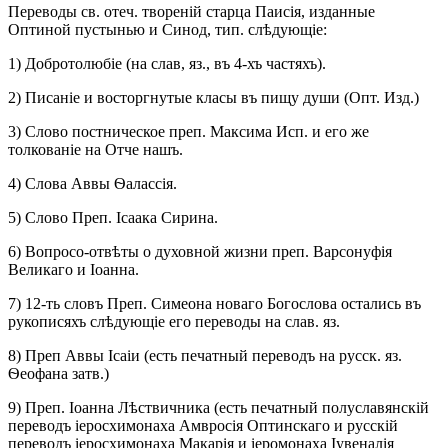
Переводы св. отеч. твореній старца Паисія, изданные
Оптиной пустынью и Синод, тип. слѣдующіе:
1) Добротолюбіе (на слав, яз., въ 4-хъ частяхъ).
2) Писаніе и восторгнутые класы въ пищу души (Опт. Изд.)
3) Слово постническое преп. Максима Исп. и его же
толкованіе на Отче нашъ.
4) Слова Аввы Ѳалассія.
5) Слово Преп. Ісаака Сирина.
6) Вопросо-отвѣты о духовной жизни преп. Варсонуфія
Великаго и Іоанна.
7) 12-ть словъ Преп. Симеона новаго Богослова остались въ
рукописяхъ слѣдующіе его переводы на слав. яз.
8) Преп Аввы Ісаіи (есть печатный переводъ на русск. яз.
Ѳеофана затв.)
9) Преп. Іоанна Лѣствичника (есть печатный полуславянскій
переводъ іеросхимонаха Амвросія Оптинскаго и русскій
переводъ іеросхимонаха Макарія и іеромонаха Іувеналія