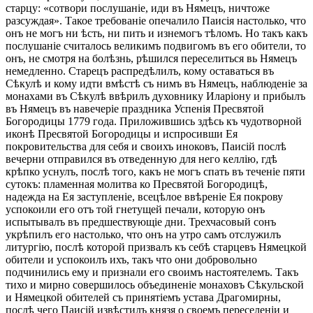
старцу: «сотвори послушаніе, иди въ Нямецъ, ничтоже
разсуждая». Такое требованіе опечалило Паисія настолько, что
онъ не могъ ни ѣсть, ни пить и изнемогъ тѣломъ. Но такъ какъ
послушаніе считалось великимъ подвигомъ въ его обители, то
онъ, не смотря на болѣзнь, рѣшился переселиться вь Нямецъ
немедленно. Старецъ распредѣлилъ, кому оставаться въ
Сѣкулѣ и кому идти вмѣстѣ съ нимъ въ Нямецъ, наблюденіе за
монахами въ Сѣкулѣ ввѣрилъ духовнику Иларіону и прибылъ
въ Нямецъ въ навечеріе праздника Успенія Пресвятой
Богородицы 1779 года. Приложившись здѣсь къ чудотворной
иконѣ Пресвятой Богородицы и испросивши Ея
покровительства для себя и своихъ иноковъ, Паисій послѣ
вечерни отправился въ отведенную для него келлію, гдѣ
крѣпко уснулъ, послѣ того, какъ не могъ спать въ теченіе пяти
сутокъ: пламенная молитва ко Пресвятой Богородицѣ,
надежда на Ея заступленіе, всецѣлое ввѣреніе Ея покрову
успокоили его отъ той гнетущей печали, которую онъ
испытывалъ въ предшествующіе дни. Трехчасовый сонъ
укрѣпилъ его настолько, что онъ на утро самъ отслужилъ
литургію, послѣ которой призвалъ къ себѣ старцевъ Нямецкой
обители и успокоилъ ихъ, такъ что они добровольно
подчинились ему и признали его своимъ настоятелемъ. Такъ
тихо и мирно совершилось объединеніе монаховъ Сѣкульской
и Нямецкой обителей съ принятіемъ устава Драгомирны,
послѣ чего Паисій извѣстилъ князя о своемъ переселеніи и