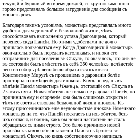
текущій и бурливый во время дождей, съ крутою каменною
горою представлялъ большое затрудненіе для сообщенія съ
монастыремъ.
Благодаря такимъ условіямъ, монастырь представлялъ много
удобствъ для уединеной и безмолвной жизни, чѣмъ
способствовалъ выполненію устава Драгомирны, который
перенесъ сюда Паисіи. Но этими удобствами не долго
пришлось пользоваться ему. Когда Драгомирнскій монастырь
окончательно былъ переданъ католикамъ, и иноки его
отправились для поселенія въ Сѣкулъ, то оказалось, что онъ не
въ состояніи былъ вмѣстить въ себѣ 350 человѣкъ, вслѣдствіе
чего на соборѣ рѣшено было обратиться къ князю
Константину Мирузѣ съ прошеніемъ о дарованіи болѣе
просторнаго помѣщенія для иноковъ. Князь передалъ въ
вѣдѣніе Паисія монастырь
Нямецъ
, отстоящій отъ Сѣкула въ
2 часахъ пути. Новая обитель не только не радовала Паисія, но
причинила ему и огорченіе: она была слишкомъ открыта и
тѣмъ не соотвѣтствовала безмолвной жизни иноковъ. Къ
этому присоединялось еще неудовольствіе иноковъ Нямецкаго
монастыря на то, что Паисій посягаетъ на ихъ обитель безъ
ихъ согласія, и боязнь, какъ бы новый настоятель не сталъ
обращаться съ ними строго. Это было причиною новой
просьбы къ князю объ оставленіи Паисія съ братіею въ
монастырѣ Сѣкулъ, но князь собственноручно написалъ