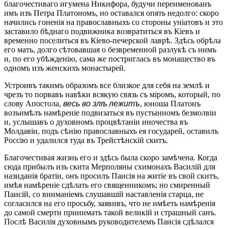
благочестиваго игумена Никифора, будучи переименованъ
имъ изъ Петра Платономъ, но оставался опять недолго: скоро
начились гоненія на православныхъ со стороны уніатовъ и это
заставило бѣднаго подвижника возвратиться въ Кіевъ и
временно поселиться въ Кіево-печерской лаврѣ. Здѣсь обрѣла
его мать, долго сѣтовавшая о безвременной разлукѣ съ нимъ
и, по его убѣжденію, сама же постриглась въ монашество въ
одномъ изъ женскихъ монастырей.
Устроивъ такимъ образомъ все близкое для себя на землѣ и
чрезъ то порвавъ навѣки всякую связь съ міромъ, который, по
слову Апостола,
весь во злѣ лежитъ
, юноша Платонъ
возъимѣлъ намѣреніе подвизаться въ пустынномъ безмолвіи
и, услышавъ о духовномъ процвѣтаніи иночества въ
Молдавіи, подъ сѣнію православныхъ ея государей, оставилъ
Россію и удалился туда въ Трейстѣнскій скитъ.
Благочестивая жизнь его и здѣсь была скоро замѣчена. Когда
сюда прибылъ изъ скита Мерполяны схимонахъ Василій для
назиданія братіи, онъ просилъ Паисія на житіе въ свой скитъ,
имѣя намѣреніе сдѣлать его священникомъ; но смиренный
Паисій, со вниманіемъ слушавшій наставленія старца, не
согласился на его просьбу, заявивъ, что не имѣеть намѣренія
до самой смерти принимать такой великій и страшный санъ.
Послѣ Василія духовнымъ руководителемъ Паисія сдѣлался