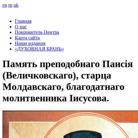
en
ru
uk
Главная
О нас
Покровитель Центра
Карта сайта
Наши издания
«ДУХОВНАЯ БРАНЬ»
Память преподобнаго Паисія
(Величковскаго), старца
Молдавскаго, благодатнаго
молитвенника Іисусова.