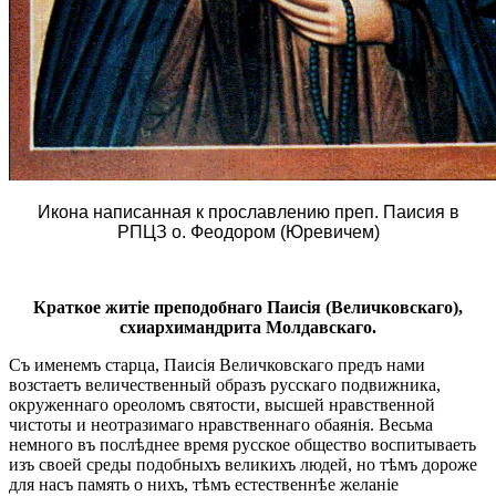
Икона написанная к прославлению преп. Паисия в
РПЦЗ о. Феодором (Юревичем)
Краткое житіе преподобнаго Паисія (Величковскаго),
схиархимандрита Молдавскаго.
Съ именемъ старца, Паисія Величковскаго предъ нами
возстаетъ величественный образъ русскаго подвижника,
окруженнаго ореоломъ святости, высшей нравственной
чистоты и неотразимаго нравственнаго обаянія. Весьма
немного въ послѣднее время русское общество воспитываеть
изъ своей среды подобныхъ великихъ людей, но тѣмъ дороже
для насъ память о нихъ, тѣмъ естественнѣе желаніе