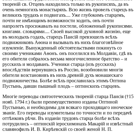
твореній св. Отцевъ находились только въ рукописяхъ, да въ
очень немногихъ монастыряхъ. Всю жизнь провелъ старецъ въ
великихъ трудахъ и подвигахъ.... Уже глубокимъ старцемъ,
почти не имѣющимъ возможности ходить, онъ почти
напролетъ просижавалъ на постели, обложенный рукописями.
книгами. словарями.... Своей высокой духовной жизнію, еще
въ молодыхъ годахъ, старецъ Паисій превзошелъ всѣхъ
подвижниковъ Аѳона и вызывалъ въ нихъ благоговѣйное
изумленіе. Вынужденный обстоятельствами покинуть со
своими учениками Аѳонъ. онъ поселился въ Молдавіи, гдѣ въ
его обители собралось весьма многочисленное братство – и
русскихъ и молдаванъ. Ученики старца (изъ русскихъ)
впослѣдствіи вернувшись въ Россію, возобновили многія
обители возстановивъ въ нихъ древній духъ монашескаго
подвижничества. Болѣе всѣхъ прославилась этимъ Оптина
Пустынь, давши пышный плодъ – оптинскихъ старцевъ.
Многіе переводы святоотеческихъ твореній старца Паисія (†15
нояб. 1794 г.) были преимущественно изданы Оптиной
Пустынью, и необходимы для всякаго проходящаго иноческое
званіе. Его переводы изумительны по точности и по передачѣ
оттѣнковъ рѣчи. Въ изданіи трудовъ старца болѣе всѣхъ
потрудились – оптинскій іеросхимонахъ Макарій и извѣстный
славянофилъ И. В. Кирѣевскій со своей женой Η. П.