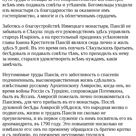
всѣмъ имъ подавалъ совѣты и утѣшенія. Богомольцы уходили
изъ монастыря съ благодарностію за оказанное имъ
гостепріимство, а многіе и съ облегченнымъ сердцемъ.
Заботясь о благоустройствѣ Нямецкаго монастыря, Паисій не
забывалъ и Сѣкула: подъ его руководствомъ здѣсь управлялъ
старецъ Иларіонъ, а на престольный праздникъ усѣкновенія
главы Іоанна Крестителя Паисій являлся сюда лично и жилъ
здѣсь 9 дней. Въ это время онъ поучалъ Сѣкульскихъ братьевъ,
бесѣдовалъ и подавалъ совѣты тѣмъ, кто приходилъ къ нему
за ними, старался удовлетворить всѣмъ нуждамъ, какія
замѣчалъ.
Неутомимые труды Паисія, его заботливость о спасеніи
подчиненныхъ, высоконравственная жизнь сдѣлались
извѣстными русскому Архіепископу Амвросію, когда онъ, во
время войны Россіи съ Турціею, сопровождая Потемкина,
былъ въ Яссахъ. Амвросій пожелалъ лично познакомиться съ
Паисіемъ, для чего прибылъ въ его монастырь. Послѣ
духовной бесѣды Амвросій убѣдился, что народная молва о
подвигахъ, жизни и трудахъ Паисія ни сколько не
преувеличена, и въ первое служеніе съ нимъ посвятнль его въ
архимандрита, въ 1790 году. Это повышеніе нисколько не
измѣнило его: онъ по прежнему обращался съ братіею кротко
и съ любовію, по прежнему неутомимо трудился.