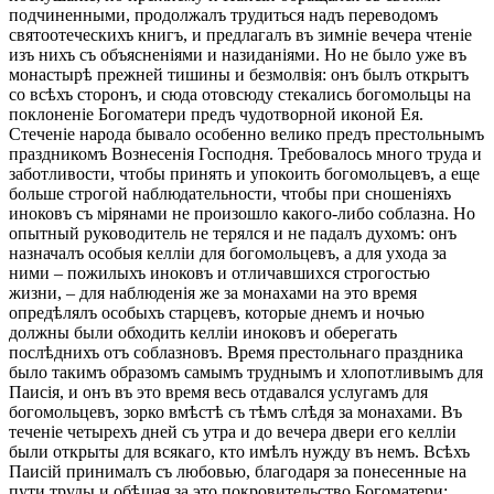
подчиненными, продолжалъ трудиться надъ переводомъ
святоотеческихъ книгъ, и предлагалъ въ зимніе вечера чтеніе
изъ нихъ съ объясненіями и назиданіями. Но не было уже въ
монастырѣ прежней тишины и безмолвія: онъ былъ открытъ
со всѣхъ сторонъ, и сюда отовсюду стекались богомольцы на
поклоненіе Богоматери предъ чудотворной иконой Ея.
Стеченіе народа бывало особенно велико предъ престольнымъ
праздникомъ Вознесенія Господня. Требовалось много труда и
заботливости, чтобы принять и упокоить богомольцевъ, а еще
больше строгой наблюдательности, чтобы при сношеніяхъ
иноковъ съ мірянами не произошло какого-либо соблазна. Но
опытный руководитель не терялся и не падалъ духомъ: онъ
назначалъ особыя келліи для богомольцевъ, а для ухода за
ними – пожилыхъ иноковъ и отличавшихся строгостью
жизни, – для наблюденія же за монахами на это время
опредѣлялъ особыхъ старцевъ, которые днемъ и ночью
должны были обходить келліи иноковъ и оберегать
послѣднихъ отъ соблазновъ. Время престольнаго праздника
было такимъ образомъ самымъ труднымъ и хлопотливымъ для
Паисія, и онъ въ это время весь отдавался услугамъ для
богомольцевъ, зорко вмѣстѣ съ тѣмъ слѣдя за монахами. Въ
теченіе четырехъ дней съ утра и до вечера двери его келліи
были открыты для всякаго, кто имѣлъ нужду въ немъ. Всѣхъ
Паисій принималъ съ любовью, благодаря за понесенные на
пути труды и обѣщая за это покровительство Богоматери;