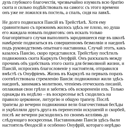
духъ глубокого благочестія, чрезвычайно изумилъ всю братію
скита и сильно подѣйствовалъ на самого: съ этого времени
онъ уже не ложился въ постель, а спалъ, сидя на лавкѣ.
Не долго подвизался Паисій въ Трейстѣнѣ. Хотя ему
сравнительно съ прежнимъ жилось здѣсь не плохо, но душа
его жаждала новыхъ подвиговъ: онъ искалъ только
благопріятнаго случая выполнить зародившееся еще въ школѣ
намѣреніе подвизаться въ совершенномъ безмолвіи и наединѣ
подъ руководствомъ опытнаго наставника. Случай этотъ, какъ
казалось Паисію, скоро представился. Трейстѣну посѣтилъ
подвижникъ скита Кыркулъ Онуфрій. Онъ разсказалъ между
прочимъ объ удобствахъ этого скита для безмолвной жизни, и
Паисій, испросивъ благословеніе у настоятеля, отправился
вмѣстѣ съ Онуфріемъ. Жизнь въ Кыркулѣ на первыхъ порахъ
соотвѣтствовала стремленію ІІаисія: подвижники жили здѣсь
наединѣ, занимаясь молитвою, чтеніемъ отеческихъ писаній,
оплакивая свои грѣхи и заботясь объ искорененіи ихъ. Только
однажды въ недѣлю – въ воскресенье всѣ сходились на
правило церковное, литургію и общую трапезу. Послѣ
трапезы до вечерни подвижники вели благочестивыя бесѣды
и укрѣпляли другъ друга въ перенесеніи искушеній и скорбей,
послѣ же вечерни расходились по своимъ келліямь до
слѣдующаго воскресенья. Наставниками Паисія здѣсь были
настоятель Ѳеодосій и особенно Онуфрій, котораго нерѣдко