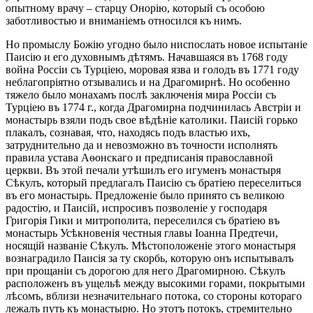
опытному врачу – старцу Онорію, который съ особою
заботливостью и вниманіемъ относился къ нимъ.
Но промыслу Божію угодно было ниспослать новое испытаніе
Паисію и его духовнымъ дѣтямъ. Начавшаяся въ 1768 году
война Россіи съ Турціею, моровая язва и голодъ въ 1771 году
неблагопріятно отзывались и на Драгомирнѣ. Но особенно
тяжело было монахамъ послѣ заключенія мира Россіи съ
Турціею въ 1774 г., когда Драгомирна подчинилась Австріи и
монастырь взяли подъ свое вѣдѣніе католики. Паисій горько
плакалъ, сознавая, что, находясь подъ властью ихъ,
затруднительно да и невозможно въ точности исполнять
правила устава Аѳонскаго и предписанія православной
церкви. Въ этой печали утѣшилъ его игуменъ монастыря
Сѣкулъ, который предлагалъ Паисію съ братіею переселиться
въ его монастырь. Предложеніе было принято съ великою
радостію, и Паисій, испросивъ позволеніе у господаря
Григорія Гики и митрополита, переселился съ братіею въ
монастырь Усѣкновенія честныя главы Іоанна Предтечи,
носящій названіе Сѣкулъ. Мѣстоположеніе этого монастыря
вознаградило Паисія за ту скорбь, которую онъ испытывалъ
при прощаніи съ дорогою для него Драгомирною. Сѣкулъ
расположенъ въ ущельѣ между высокими горами, покрытыми
лѣсомъ, вблизи незначительнаго потока, со стороны котораго
лежалъ путь къ монастырю. Но этотъ потокъ, стремительно