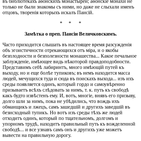
въ библіотекахъ аѳонскихъ монастырей; аѳонскіе монахи не
только не были знакомы съ ними, но даже не слыхали именъ
отцовъ, творенія которыхъ искалъ Паисій.
* * *
Замѣтка о преп. Паисіи Величковскимъ.
Часто приходится слышать въ настоящее время разсужденія
объ эгоистичности отрекающихся отъ міра, и о якобы
безплодности и безполезности монашества... Какое печальное
заблужденіе, имѣющее видь нѣкоторой правдоподобности.
Представимъ себѣ лабиринтъ, много имѣющій путей къ
выходу, но и еще болѣе тупиковъ; въ немъ находится масса
людей, мечущихся туда и сюда въ поискахъ выхода... изъ ихъ
среды появляется одинъ, который гордо и самоувѣренно
призываетъ всѣхъ слѣдовать за нимъ, т. к. путь къ свободѣ
какъ будто извѣстенъ ему. И, вотъ, многіе, внявъ его призыву,
долго шли за нимъ, пока не убѣдились, что вождь ихъ
обманщикъ и лжецъ, самъ зашедшій и другихъ заведшій въ
безисходный тупикъ. Но вотъ изъ среды тѣхъ же людей
отходитъ одинъ, который по тщательномъ, долгомъ и
упорномъ трудѣ, находитъ правильный путь къ вожделенной
свободѣ... и все узнавъ самъ онъ и другихъ уже можетъ
вывести на правильную дорогу.