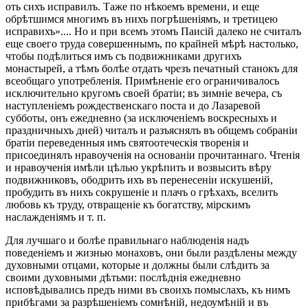
оть сихъ исправилъ. Таже по нѣкоемъ времени, и еще
обрѣтшимся многимъ въ нихъ погрѣшеніямъ, и третицею
исправихъ».... Но и при всемъ этомъ Паисій далеко не считалъ
еще своего труда совершеннымъ, по крайней мѣрѣ настолько,
чтобы подѣлиться имъ съ подвижниками другихъ
монастырей, а тѣмъ болѣе отдать чрезъ печатный станокъ для
всеобщаго употребленія. Примѣненіе его ограничивалось
исключительно кругомъ своей братіи; въ зимніе вечера, съ
наступленіемъ рождественскаго поста и до Лазаревой
субботы, онъ ежедневно (за исключеніемъ воскресныхъ и
праздничныхъ дней) читалъ и разъяснялъ въ общемъ собраніи
братіи переведенныя имъ святоотеческія творенія и
присоединялъ нравоученія на основаніи прочитаннаго. Чтенія
и нравоученія имѣли цѣлью укрѣпить и возвысить вѣру
подвижниковъ, ободрить ихъ въ перенесеніи искушеній,
пробудить въ нихъ сокрушеніе и плачъ о грѣхахъ, вселить
любовь къ труду, отвращеніе къ богатству, мірскимъ
наслажденіямъ и т. п.
Для лучшаго и болѣе правильнаго наблюденія надъ
поведеніемъ и жизнью монаховъ, они были раздѣлены между
духовными отцами, которые и должны были слѣдить за
своими духовными дѣтьми: послѣднія ежедневно
исповѣдывались предъ ними въ своихъ помыслахъ, къ нимъ
прибѣгами за разрѣшеніемъ сомнѣній, недоумѣній и въ