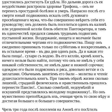
удостоились достигнуть Ея удѣла. Но дальняя дорога съ ея
неудобствами разстроила здоровье Трифона, – онъ не
перенесъ простудной болѣзни и умеръ. Напрасно послѣ его
смерти юный подвижникъ искалъ себѣ духовнаго
просвѣщеннаго мужа, что-бы совершенно ввѣритъ себя его
руководству; онъ долженъ былъ поселиться одинъ въ каливѣ
или уединенной келліи близь обители Пантократора, и тамъ
въ одиночествѣ предался самымъ труднымъ подвигамъ
пустынной жизни. Воздержаніе, нищета и молчаніе были
отличительными чертами его подвижничества. Пищу онъ
ежедневно принималъ только по субботамь и воскресеньямъ, а
въ остальное время – въ два дня одинъ разъ. Да и какая это
была пища!.. сухари съ водою. Въ его келліи, кромѣ книгъ,
ничего нельзя было найти, потому что онъ не имѣлъ у себя
никакой собственности, не имѣлъ даже и нижней сорочки;
одеждою его были подрясникъ и ряса, довольно ветхіе и съ
заплатами. Обычнымъ занятіемъ его были – молитва и чтеніе
душеспасительныхъ книгъ. При такомъ образѣ жизни сколько
лишеній, страданій физическихъ и нравственныхъ пришлось
перенести Паисію!.. Сколько сомнѣній, недоумѣній и
искушеній представлялось молодому подвижнику!.. Но онъ
мужественно препобѣждалъ ихъ, очищая чрезъ то свою вѣру и
достигая большаго и большаго совершенства.
Чрезъ три года послѣ поселенія на Аѳонѣ его посѣтилъ