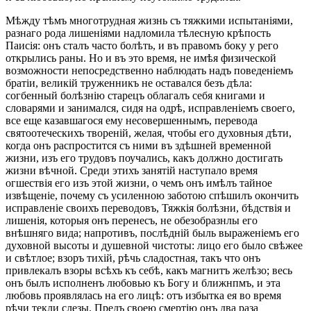
Мѣжду тѣмъ многотрудная жизнь съ тяжкими испытаніями,
разнаго рода лишеніями надломила тѣлесную крѣпость
Паисія: онъ сталъ часто болѣть, и въ правомъ боку у рего
открылись раны. Но и въ это время, не имѣя физической
возможности непосредственно наблюдать надъ поведеніемъ
братіи, великій труженникъ не оставался безъ дѣла:
согбенный болѣзнію старецъ облагалъ себя книгами и
словарями и занимался, сидя на одрѣ, исправленіемъ своего,
все еще казавшагося ему несовершеннымъ, перевода
святоотеческихъ твореній, желая, чтобы его духовныя дѣти,
когда онъ распростится съ ними въ здѣшней временной
жизни, изъ его трудовъ поучались, какъ должно достигать
жизни вѣчной. Среди этихъ занятій наступало время
огшествія его изъ этой жизни, о чемъ онъ имѣлъ тайное
извѣщеніе, почему съ усиленною заботою спѣшилъ окончить
исправленіе своихъ переводовъ, Тяжкія болѣзни, бѣдствія и
лишенія, которыя онъ перенесъ, не обезобразнлы его
внѣшняго вида; напротивъ, послѣдній быль выраженіемъ его
духовной высоты и душевной чистоты: лицо его было свѣжее
и свѣтлое; взоръ тихій, рѣчь сладостная, такъ что онъ
привлекалъ взоры всѣхъ къ себѣ, какъ магнитъ желѣзо; весь
онъ былъ исполненъ любовью къ Богу и ближнпмъ, и эта
любовь проявлялась на его лицѣ: отъ избытка ея во время
рѣчи текли слезы. Предъ своею смертію онъ два раза