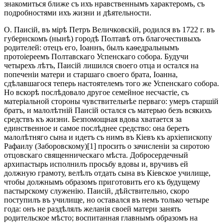
знакомиться ближе съ ихъ нравственнымъ характеромъ, съ
подробностями ихъ жизни и дѣятельности.
О. Паисій, въ мірѣ Петръ Величковскій, родился въ 1722 г. въ
губернскомъ (нынѣ) городѣ Полтавѣ отъ благочестивыхъ
родителей: отецъ его, Іоаннъ, былъ каѳедральнымъ
протоіереемъ Полтавскаго Успенскаго собора. Будучи
четырехъ лѣтъ, Паисій лишился своего отца и остался на
попеченіи матери и старшаго своего брата, Іоанна,
сдѣлавшагося теперь настоятелемъ того же Успенскаго собора.
Но вскорѣ послѣдовало другое семейное несчастіе, съ
матеріальной стороны чувствительнѣе перваго: умеръ старшій
братъ, и малолѣтній Паисій остался съ матерью безъ всякихъ
средствъ къ жизни. Безпомощная вдова хватается за
единственное и самое послѣднее средство: она беретъ
малолѣтняго сына и идетъ съ нимъ въ Кіевъ къ архіепископу
Рафаилу (Заборовскому)[1] просить о зачисленіи за сиротою
отцовскаго священническаго мѣста. Добросердечный
архипастырь исполнилъ просьбу вдовы и, вручивъ ей
должную грамоту, велѣлъ отдать сына въ Кіевское училище,
чтобы должнымъ образомъ приготовить его къ будущему
пастырскому служенію. Паисій, дѣйствительно, скоро
поступилъ въ училище, но оставался въ немъ только четыре
года: онъ не раздѣлялъ желанія своей матери занять
родительское мѣсто; воспитанная главнымъ образомъ на