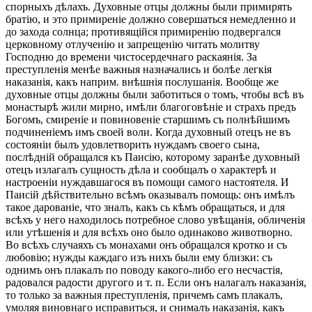
спорныхъ дѣлахъ. Духовные отцы должны были примирять
братію, и это примиреніе должно совершаться немедленно и
до захода солнца; противящійся примиренію подвергался
церковному отлученію и запрещенію читать молитву
Господню до времени чистосердечнаго раскаянія. За
преступленія менѣе важныя назначались и болѣе легкія
наказанія, какъ наприм. внѣшнія послушанія. Вообще же
духовные отцы должны были заботиться о томъ, чтобы всѣ въ
монастырѣ жили мирно, имѣли благоговѣніе и страхъ предъ
Богомъ, смиреніе и повиновеніе старшимъ съ полнѣйшимъ
подчиненіемъ имъ своей воли. Когда духовный отецъ не въ
состояніи былъ удовлетворить нуждамъ своего сына,
послѣдній обращался къ Паисію, которому заранѣе духовный
отецъ излагалъ сущность дѣла и сообщалъ о характерѣ и
настроеніи нуждавшагося въ помощи самого настоятеля. И
Паисій дѣйствительно всѣмъ оказывалъ помощь: онъ имѣлъ
такое дарованіе, что зналъ, какъ сь кѣмъ обращаться, и для
всѣхъ у него находилось потребное слово увѣщанія, обличенія
или утѣшенія и для всѣхъ оно было одинаково животворно.
Во всѣхъ случаяхъ съ монахами онъ обращался кротко и съ
любовію; нужды каждаго изъ нихъ были ему близки: съ
однимъ онъ плакалъ по поводу какого-либо его несчастія,
радовался радости другого и т. п. Если онъ налагалъ наказанія,
то только за важныя преступленія, причемъ самъ плакалъ,
умоляя виновнаго исправиться, и снималъ наказанія, какъ