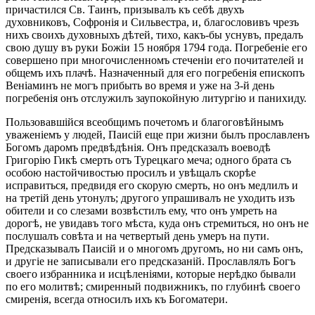
причастился Св. Таинъ, призывалъ къ себѣ двухъ
духовниковъ, Софронія и Сильвестра, и, благословивъ чрезъ
нихъ своихъ духовныхъ дѣтей, тихо, какъ-бы уснувъ, предалъ
свою душу въ руки Божіи 15 ноября 1794 года. Погребеніе его
совершено при многочисленномъ стеченіи его почитателей и
общемъ ихъ плачѣ. Назначенный для его погребенія епископъ
Веніаминъ не могъ прибыть во время и уже на 3-й день
погребенія онъ отслужилъ заупокойную литургію и панихиду.
Пользовавшійся всеобщимъ почетомъ и благоговѣйнымъ
уваженіемъ у людей, Паисій еще при жизни былъ прославленъ
Богомъ даромъ предвѣдѣнія. Онъ предсказалъ воеводѣ
Григорію Гикѣ смерть отъ Турецкаго меча; одного брата съ
особою настойчивостью просилъ и увѣщалъ скорѣе
исправиться, предвидя его скорую смерть, но онъ медлилъ и
на третій день утонулъ; другого упрашивалъ не уходить изъ
обители и со слезами возвѣстилъ ему, что онъ умреть на
дорогѣ, не увидавъ того мѣста, куда онъ стремиться, но онъ не
послушалъ совѣта и на четвертый день умеръ на пути.
Предсказывалъ Паисій и о многомъ другомъ, но ни самъ онъ,
и другіе не записывали его предсказаній. Прославлялъ Богъ
своего избранника и исцѣленіями, которые нерѣдко бывали
по его молитвѣ; смиренный подвижникъ, по глубинѣ своего
смиренія, всегда относилъ ихъ къ Богоматери.