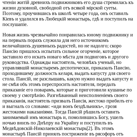
чтеніи житій древнихъ подвижниковъ его душа стремилась къ
жизни духовной, свободной отъ всякой мірской суеты.
Поэтому, проучившись въ школѣ четыре года, онъ оставилъ
Кіевъ и удалился въ Любецкій монастырь, гдѣ и поступилъ на
послушапіе.
Новая жизнь чрезвычайно понравилась юному подвижнику и
на первыхъ порахъ служила для него источникомъ
величайшихъ душевныхъ радостей, но не надолго; скоро
Паисію пришлось испытать сильное огорченіе, которое
заставило его искать новаго мѣста для подвиговъ и другого
руководства. Однажды настоятель, человѣкъ ученый, но
управлявшій монастыремъ деспотически, приказалъ Паисію,
проходившему должность келаря, выдать капусту для своего
стола. Паисій, не разслышавъ, какую нужно выдать капусту и
не смѣя объ этомъ переспросить настоятеля, передалъ
приказаніе его поварамъ, которые и приготовили кушанье по
своему у смотрѣнію. Разгнѣванный неисполненіемъ своего
приказанія, настоятель призвалъ Паисія, жестоко прибилъ его
и выгналъ со словами: «иди вонъ бездѣльникъ», грозя
жестокими наказаніями. Тогда Паисій рѣшилъ оставить
занимаемый имъ монастырь и, помолившись Богу, ушелъ
ночью внизъ по Днѣпру на Украйну и поступилъ въ
Медвѣдовскій-Николаевскій монастырь[2]. Въ этомъ
монастырѣ Паисій принялъ постриженіе въ рясофоръ отъ