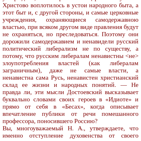
Христово воплотилось в устои народного быта, а
этот быт и, с другой стороны, и самые церковные
учреждения, охраняющиеся самодержавною
властью, при всяком другом виде правления будут
не охраняться, но преследоваться. Поэтому они
дорожили самодержавием и ненавидели русский
политический либерализм не по существу, а
потому, что русским либералам ненавистны <не>
злоупотребления властей (как либералам
заграничным), даже не самые власти, а
ненавистна сама Русь, ненавистен христианский
склад ее жизни и народных понятий. — Не
правда ли, эти мысли Достоевский высказывает
буквально словами своих героев в «Идиоте» и
прямо от себя в «Бесах», когда описывает
впечатление публики от речи помешанного
профессора, поносившего Россию?
Вы, многоуважаемый Н. А., утверждаете, что
именно отступление духовенства от своего