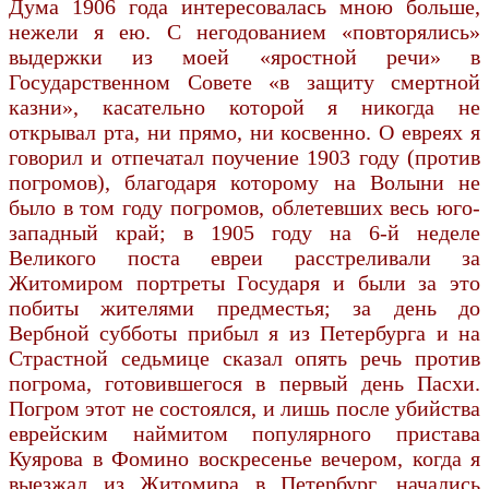
Дума 1906 года интересовалась мною больше,
нежели я ею. С негодованием «повторялись»
выдержки из моей «яростной речи» в
Государственном Совете «в защиту смертной
казни», касательно которой я никогда не
открывал рта, ни прямо, ни косвенно. О евреях я
говорил и отпечатал поучение 1903 году (против
погромов), благодаря которому на Волыни не
было в том году погромов, облетевших весь юго-
западный край; в 1905 году на 6-й неделе
Великого поста евреи расстреливали за
Житомиром портреты Государя и были за это
побиты жителями предместья; за день до
Вербной субботы прибыл я из Петербурга и на
Страстной седьмице сказал опять речь против
погрома, готовившегося в первый день Пасхи.
Погром этот не состоялся, и лишь после убийства
еврейским наймитом популярного пристава
Куярова в Фомино воскресенье вечером, когда я
выезжал из Житомира в Петербург, начались