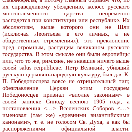
их справедливому убеждению, колосс русского
многоплеменного царства непременно
распадется при конституции или республике. Их
абсолютизм, выше которого они не Шли
(исключая Леонтьева в его личных, а не
общественных стремлениях), это преклонение
пред огромным, растущим великаном русского
государства. В этом смысле они были европейцы
или, что то же, римляне, не знавшие ничего выше
своей salus reipublicae. Петр Великий, убивший
русскую церковно-народную культуру, был для К.
П. Победоносцева вовсе не отрицательный тип;
обезглавление Церкви этим государем
Победоносцев признал «вполне законным» в
своей записке Синоду весною 1905 года, а
постановления <…> Вселенских Соборов <…>
именовал (там же) «древними византийскими
канонами», т. е. не голосом Св. Духа, а как бы
распоряжениями официальной власти.