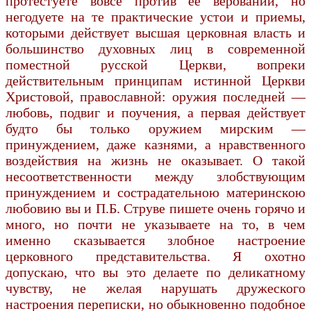
протестуете вовсе против ее верований, но
негодуете на те практические устои и приемы,
которыми действует высшая церковная власть и
большинство духовных лиц в современной
поместной русской Церкви, вопреки
действительным принципам истинной Церкви
Христовой, православной: оружия последней —
любовь, подвиг и поучения, а первая действует
будто бы только оружием мирским —
принуждением, даже казнями, а нравственного
воздействия на жизнь не оказывает. О такой
несоответственности между злобствующим
принуждением и сострадательною материнскою
любовию вы и П.Б. Струве пишете очень горячо и
много, но почти не указываете на то, в чем
именно сказывается злобное настроение
церковного представительства. Я охотно
допускаю, что вы это делаете по деликатному
чувству, не желая нарушать дружеского
настроения переписки, но обыкновенно подобное