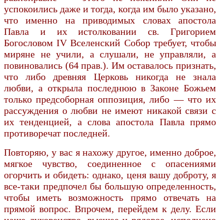
успокоились даже и тогда, когда им было указано,
что именно на приводимых словах апостола
Павла и их истолковании св. Григорием
Богословом IV Вселенский Собор требует, чтобы
миряне не учили, а слушали, не управляли, а
повиновались (64 прав.). Им оставалось признать,
что либо древняя Церковь никогда не знала
любви, а открыла последнюю в Законе Божьем
только предсоборная оппозиция, либо — что их
рассуждения о любви не имеют никакой связи с
их тенденцией, а слова апостола Павла прямо
противоречат последней.
Повторяю, у вас я нахожу другое, именно доброе,
мягкое чувство, соединенное с опасениями
огорчить и обидеть: однако, ценя вашу доброту, я
все-таки предпочел бы большую определенность,
чтобы иметь возможность прямо отвечать на
прямой вопрос. Впрочем, перейдем к делу. Если
наше духовенство, высшее и рядовое, исполнено