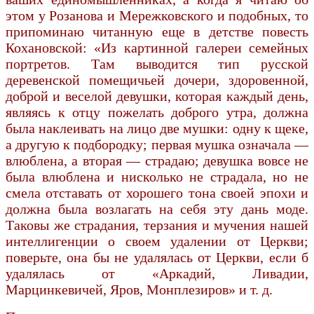
этом у Розанова и Мережковского и подобных, то
припоминаю читанную еще в детстве повесть
Кохановской: «Из картинной галереи семейных
портретов. Там выводится тип русской
деревенской помещичьей дочери, здоровенной,
доброй и веселой девушки, которая каждый день,
являясь к отцу пожелать доброго утра, должна
была наклеивать на лицо две мушки: одну к щеке,
а другую к подбородку; первая мушка означала —
влюблена, а вторая — страдаю; девушка вовсе не
была влюблена и нисколько не страдала, но не
смела отставать от хорошего тона своей эпохи и
должна была возлагать на себя эту дань моде.
Таковы же страдания, терзания и мучения нашей
интеллигенции о своем удалении от Церкви;
поверьте, она бы не удалялась от Церкви, если б
удалялась от «Аркадий, Ливадии,
Марцинкевичей, Яров, Монплезиров» и т. д.