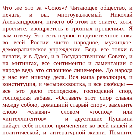
Что же это за «Союз»? Читающее общество, и
печать, и вы, многоуважаемый Николай
Александрович, ничего об этом не знаете, хотя,
простите, изощряетесь в грозных прощениях. Я
вам отвечу. Это есть первое и единственное пока
во всей России чисто народное, мужицкое,
демократическое учреждение. Ведь все толки в
печати, и в Думе, и в Государственном Совете, и
на митингах, все сентименты и ламентации о
народе ведь это сплошное лицемерие. До народа
у нас нет никому дела. Вся наша революция, и
конституция, и четыреххвостка, и все свободы —
все это дело господское, господский спор,
господская забава. «Оставьте этот спор славян
между собою, домашний старый спор», замените
слово «славян» словом «господ» или
«интеллигентов» — и двустишие Пушкина
найдет себе полное применение ко всей нашей и
политической, и литературной жизни. Помните