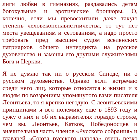
лиги любви в гимназиях, раздавались детям
богохульные и эротические брошюры. О,
конечно, если мы превосхитили даже такую
степень человеконенавистничества, то тут нет
места увещеваниям и сетованиям, а надо просто
требовать пред высшим судом вселенских
патриархов общего интердикта на русское
духовенство и замены его другими служителями
Бога и Церкви.
Я не думаю так ни о русском Синоде, ни о
русском духовенстве. Однако если встречаю
среди него лиц, которые относятся к жизни и к
людям по воззрениям упомянутого вами писателя
Леонтьева, то я крепко негодую. С леонтьевскими
принципами я вел полемику еще в 1893 году и
сужу о них и об их выразителях гораздо строже,
чем вы. Леонтьев, Катков, Победоносцев и
значительная часть членов «Русского собрания» и
главарей «Союза русского народа» очень резко