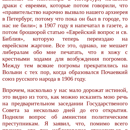
драки с евреями, которые потом говорили, что
«правительство нарочно вызвало нашего архиерея
в Петербург, потому что пока он был в городе, то
нас не били»; в 1907 году я напечатал в газете, а
потом брошюрой статью «Еврейский вопрос и св.
Библия», которую теперь переиздаю на
еврейском жаргоне. Все это, однако, не мешает
либералам обо мне печатать, что я хожу с
крестными ходами для возбуждения погромов.
Между тем всякие погромы прекратились на
Волыни с тех пор, когда образовался Почаевкий
союз русского народа в 1906 году.
Впрочем, насколько у нас мало дорожат истиной,
это видно из того, как можно исказить мою речь
на предварительном заседании Государственого
Совета за несколько дней до его открытия.
Подняли вопрос об амнистии политическим
преступникам. Я заявил, что, помимо всего
прочего, это так неблагородно становиться в