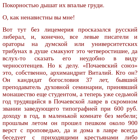
Покорностью дышат их впалые груди.
О, как ненавистны вы мне!
Вот тут без лицемерия просказался русский
либерал, и, конечно, все левые писатели и
ораторы на думской или университетских
трибунах в душе смакуют это четверостишие, да
вслух-то сказать его неудобно в виду
черносотенцев. Но к делу. «Почаевский союз»
это, собственно, архимандрит Виталий. Кто он?
Он кандидат богословия 37 лет, бывший
преподаватель духовной семинарии, принявший
монашество еще студентом, а теперь уже седьмой
год трудящийся в Почаевской лавре в скромном
звании заведующего типографией при 600 руб.
доходу в год, в маленькой комнате без мебели;
прошлым летом он прошел пешком около 900
верст с проповедью, да и дома в лавре всегда
беседует с приходящими крестьянами либо