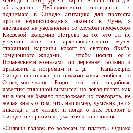
меня-де в Петербурге собираются союзники для
обсуждения Дубровинского инцидента, я
поднимаю в Синоде агитацию для протеста
против вероисповедных законов в Думе, я
настаиваю на увольнении со службы профессора
Киевской академии Петрова за то, что он не
уступил мне из археологического музея
старинной картины какого-то святого Якуба,
замученного жидами, — чтобы носить ее с
Почаевскими монахами по деревням Волыни и
призывать к погромам и т. д. — Канцелярия
Синода несколько раз помимо меня сообщает в
Осведомительное Бюро, что все подобные
известия сплошной вымысел, но левая печать как
ни в чем не бывало продолжает их повторять, не
желая знать о том, что, например, думских дел я
никогда и не читаю, и когда о них говорят в
Синоде, не принимаю участия по пословице:
«Снявши голову, по волосам не плачут». Однако