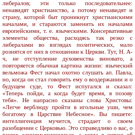
либералов; эти только последовательнее:
ненавидят христианство, а потому ненавидят и
страну, которой быт проникнут христианскими
началами, и стараются заменить их началами
европейскими, т. е. языческими. Консервативные
элементы общества, расходясь так резко с
либералами во взглядах политических, мало
рознятся от них в отношении к Церкви. Тут, Н. А-
ч, не отступление духовенства виновато, а
повторяется обычная картина жизни: языческий
вельможа Фест начал охотно слушать ап. Павла,
но, когда он стал говорить ему о воздержании и о
будущем суде, то Фест испугался и сказал:
«Теперь пойди, а когда будет время, я позову
тебя». Не напрасно сказаны слова Христовы:
«Легче верблюду пройти в игольные уши, чем
богатому в Царствие Небесное». Вы пишете:
интеллигенция мучится, страдает о своем
разобщении с Церковью. Это справедливо о вас, о
ваших единомышленниках, а когда я читаю об