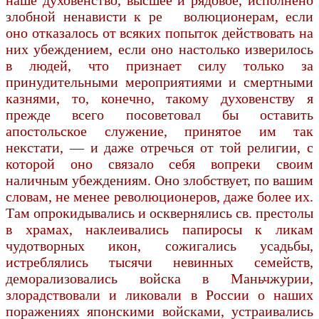
злобной ненависти к ре волюционерам, если
оно отказалось от всяких попыток действовать на
них убеждением, если оно настолько изверилось
в людей, что признает силу только за
принудительными мероприятиями и смертными
казнями, то, конечно, такому духовенству я
прежде всего посоветовал бы оставить
апостольское служение, принятое им так
некстати, — и даже отречься от той религии, с
которой оно связало себя вопреки своим
наличным убеждениям. Оно злобствует, по вашим
словам, не менее революционеров, даже более их.
Там опрокидывались и осквернялись св. престолы
в храмах, наклеивались папиросы к ликам
чудотворных икон, сожигались усадьбы,
истреблялись тысячи невинных семейств,
деморализовались войска в Маньчжурии,
злорадствовали и ликовали в России о наших
поражениях японскими войсками, устраивались