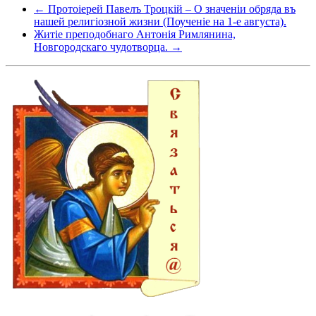
← Протоіерей Павелъ Троцкій – О значеніи обряда въ
нашей религіозной жизни (Поученіе на 1-е августа).
Житіе преподобнаго Антонія Римлянина,
Новгородскаго чудотворца. →