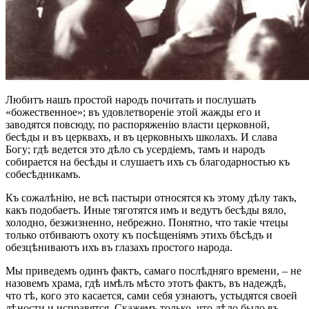
Любитъ нашъ простой народъ почитать и послушать
«божественное»; въ удовлетвореніе этой жажды его и
заводятся повсюду, по распоряженію власти церковной,
бесѣды и въ церквахъ, и въ церковныхъ школахъ. И слава
Богу; гдѣ ведется это дѣло съ усердіемъ, тамъ и народъ
собирается на бесѣды и слушаетъ ихъ съ благодарностью къ
собесѣдникамъ.
Къ сожалѣнію, не всѣ пастыри относятся къ этому дѣлу такъ,
какъ подобаетъ. Иные тяготятся имъ и ведутъ бесѣды вяло,
холодно, безжизненно, небрежно. Понятно, что такіе чтецы
только отбиваютъ охоту къ посѣщеніямъ этихъ бѣсѣдъ и
обезцѣниваютъ ихъ въ глазахъ простого народа.
Мы приведемъ одинъ фактъ, самаго послѣдняго времени, – не
назовемъ храма, гдѣ имѣлъ мѣсто этотъ фактъ, въ надеждѣ,
что тѣ, кого это касается, сами себя узнаютъ, устыдятся своей
лѣности и исправятся. Скажемъ только, что дѣло было въ