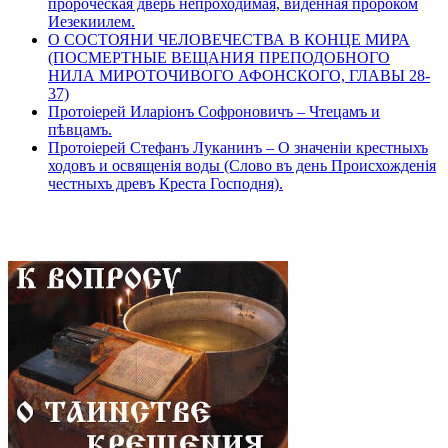
пророческая дверь непроходимая, виденная пророком
Иезекиилем.
О СОСТОЯНИ ЧЕЛОВЕЧЕСТВА В КОНЦЕ МИРА
(ПОСМЕРТНЫЕ ВЕЩАНИЯ ПРЕПОДОБНОГО
НИЛА МИРОТОЧИВОГО АФОНСКОГО, ГЛАВЫ 28-
37)
Протоіерей Иларіонъ Софроновичъ – Чтецамъ и
пѣвцамъ.
Протоіерей Стефанъ Луканинъ – О значеніи крестныхъ
ходовъ и освященія воды (Слово въ день Происхожденія
честныхъ древъ Креста Господня).