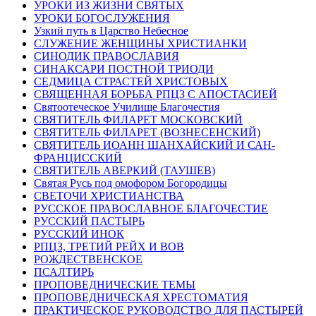
УРОКИ ИЗ ЖИЗНИ СВЯТЫХ
УРОКИ БОГОСЛУЖЕНИЯ
Узкий путь в Царство Небесное
СЛУЖЕНИЕ ЖЕНЩИНЫ ХРИСТИАНКИ
СИНОДИК ПРАВОСЛАВИЯ
СИНАКСАРИ ПОСТНОЙ ТРИОДИ
СЕДМИЦА СТРАСТЕЙ ХРИСТОВЫХ
СВЯЩЕННАЯ БОРЬБА РПЦЗ С АПОСТАСИЕЙ
Святоотеческое Училище Благочестия
СВЯТИТЕЛЬ ФИЛАРЕТ МОСКОВСКИЙ
СВЯТИТЕЛЬ ФИЛАРЕТ (ВОЗНЕСЕНСКИЙ)
СВЯТИТЕЛЬ ИОАНН ШАНХАЙСКИЙ И САН-
ФРАНЦИССКИЙ
СВЯТИТЕЛЬ АВЕРКИЙ (ТАУШЕВ)
Святая Русь под омофором Богородицы
СВЕТОЧИ ХРИСТИАНСТВА
РУССКОЕ ПРАВОСЛАВНОЕ БЛАГОЧЕСТИЕ
РУССКИЙ ПАСТЫРЬ
РУССКИЙ ИНОК
РПЦЗ, ТРЕТИЙ РЕЙХ И ВОВ
РОЖДЕСТВЕНСКОЕ
ПСАЛТИРЬ
ПРОПОВЕДНИЧЕСКИЕ ТЕМЫ
ПРОПОВЕДНИЧЕСКАЯ ХРЕСТОМАТИЯ
ПРАКТИЧЕСКОЕ РУКОВОДСТВО ДЛЯ ПАСТЫРЕЙ