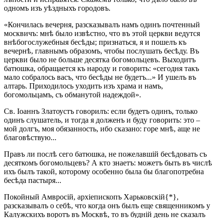
одномъ изъ уѣздныхъ городовъ.
«Кончилась вечерня, разсказывалъ намъ одинъ почтенный
москвичъ: мнѣ было извѣстно, что въ этой церкви ведутся
внѣбогослужебныя бесѣды; признаться, я и пошелъ къ
вечернѣ, главнымъ образомъ, чтобы послушать бесѣду. Въ
церкви было не больше десятка богомольцевъ. Выходитъ
батюшка, обращается къ народу и говорить: «сегодня такъ
мало собралось васъ, что бесѣды не будетъ...» И ушелъ въ
алтарь. Приходилось уходить изъ храма и намъ,
богомольцамъ, съ обманутой надеждой».
Св. Іоаннъ Златоустъ говорилъ: если будетъ одинъ, только
одинъ слушатель, и тогда я долженъ и буду говорить: это –
мой долгъ, моя обязанность, ибо сказано: горе мнѣ, аще не
благовѣствую...
Правъ ли послѣ сего батюшка, не пожелавшій бесѣдовать съ
десяткомъ богомольцевъ? А кто знаетъ: можетъ быть въ числѣ
ихъ былъ такой, которому особенно была бы благопотребна
бесѣда пастыря...
Покойный Амвросій, архіепископъ Харьковскій{*},
разсказывалъ о себѣ, что когда онъ былъ еще священникомъ у
Калужскихъ воротъ въ Москвѣ, то въ будній день не сказалъ