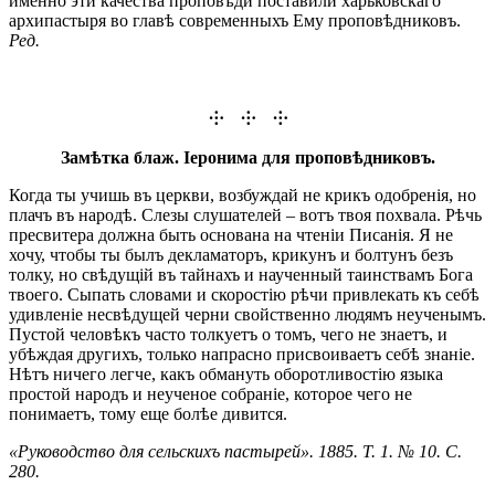
именно эти качества проповѣди поставили харьковскаго
архипастыря во главѣ современныхъ Ему проповѣдниковъ.
Ред.
⸭ ⸭ ⸭
Замѣтка блаж. Іеронима для проповѣдниковъ.
Когда ты учишь въ церкви, возбуждай не крикъ одобренія, но
плачъ въ народѣ. Слезы слушателей – вотъ твоя похвала. Рѣчь
пресвитера должна быть основана на чтеніи Писанія. Я не
хочу, чтобы ты былъ декламаторъ, крикунъ и болтунъ безъ
толку, но свѣдущій въ тайнахъ и наученный таинствамъ Бога
твоего. Сыпать словами и скоростію рѣчи привлекать къ себѣ
удивленіе несвѣдущей черни свойственно людямъ неученымъ.
Пустой человѣкъ часто толкуетъ о томъ, чего не знаетъ, и
убѣждая другихъ, только напрасно присвоиваетъ себѣ знаніе.
Нѣтъ ничего легче, какъ обмануть оборотливостію языка
простой народъ и неученое собраніе, которое чего не
понимаетъ, тому еще болѣе дивится.
«Руководство для сельскихъ пастырей». 1885. Т. 1. № 10. С.
280.