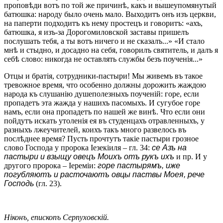
проповѣди вотъ по той же причинѣ, какъ и вышеупомянутый
батюшка: народу было очень мало. Выходитъ онъ изъ церкви,
на паперти подходитъ къ нему простецъ и говоритъ: «ахъ,
батюшка, я изъ-за Дорогомиловской заставы пришелъ
послушать тебя, а ты вотъ ничего и не сказалъ...» «И стало
мнѣ и стыдно, и досадно на себя, говорилъ святитель, и далъ я
себѣ слово: никогда не оставлять службы безъ поученія...»
Отцы и братія, сотрудники-пастыри! Мы живемъ въ такое
тревожное время, что особенно должны дорожить жаждою
народа къ слушанію душеполезныхъ поученій: горе, если
пропадетъ эта жажда у нашихъ пасомыхъ. И сугубое горе
намъ, если она пропадетъ по нашей же винѣ. Что если они
пойдутъ искать утоленія ея въ студенцахъ отравленныхъ, у
разныхъ лжеучителей, коихъ такъ много развелось въ
послѣднее время? Пусть прочтутъ такіе пастыри грозное
слово Господа у пророка Іезекіиля – гл. 34:
се Азъ на
пастыри и взыщу овецъ Моихъ отъ рукъ ихъ
и пр. И у
другого пророка – Іереміи:
горе пастырямъ, иже
погубляютъ и расточаютъ овцы паствы Моея, рече
Господь
(гл. 23).
Ніконъ, епископъ Серпуховскій.