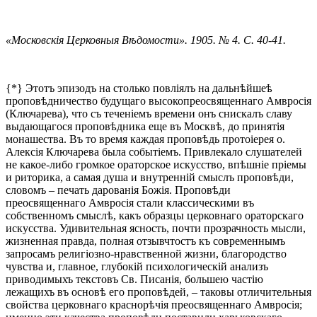
«Московскія Церковныя Вѣдомости». 1905. № 4. С. 40-41.
{*} Этотъ эпизодъ на столько повліялъ на дальнѣйшеѣ
проповѣдничество будущаго высокопреосвященнаго Амвросія
(Ключарева), что съ теченіемъ времени онъ снискалъ славу
выдающагося проповѣдника еще въ Москвѣ, до принятія
монашества. Въ то время каждая проповѣдь протоіерея о.
Алексія Ключарева была событіемъ. Привлекало слушателей
не какое-либо громкое ораторское искусство, впѣшніе пріемы
и риторика, а самая душа и внутренній смыслъ проповѣди,
словомъ – печать дарованія Божія. Проповѣди
преосвященнаго Амвросія стали классическими въ
собственномъ смыслѣ, какъ образцы церковнаго ораторскаго
искусства. Удивительная ясность, почти прозрачность мысли,
жизненная правда, полная отзывчтостъ къ современнымъ
запросамъ религіозно-нравственной жизни, благородство
чувства и, главное, глубокій психологическій анализъ
приводимыхъ текстовъ Св. Писанія, большею частію
лежащихъ въ основѣ его проповѣдей, – таковы отличительныя
свойства церковнаго краснорѣчія преосвященнаго Амвросія;