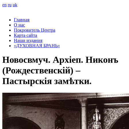
en
ru
uk
Главная
О нас
Покровитель Центра
Карта сайта
Наши издания
«ДУХОВНАЯ БРАНЬ»
Новосвмуч. Архіеп. Никонъ
(Рождественскій) –
Пастырскія замѣтки.