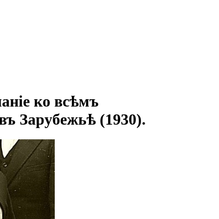
аніе ко всѣмъ
ъ Зарубежьѣ (1930).