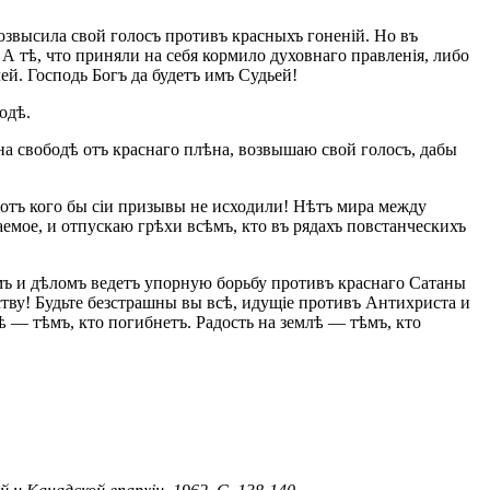
озвысила свой голосъ противъ красныхъ гоненій. Но въ
 тѣ, что приняли на себя кормило духовнаго правленія, либо
й. Господь Богъ да будетъ имъ Судьей!
одѣ.
а свободѣ отъ краснаго плѣна, возвышаю свой голосъ, дабы
отъ кого бы сіи призывы не исходили! Нѣтъ мира между
емое, и отпускаю грѣхи всѣмъ, кто въ рядахъ повстанческихъ
омъ и дѣломъ ведетъ упорную борьбу противъ краснаго Сатаны
ству! Будьте безстрашны вы всѣ, идущіе противъ Антихриста и
 — тѣмъ, кто погибнетъ. Радость на землѣ — тѣмъ, кто