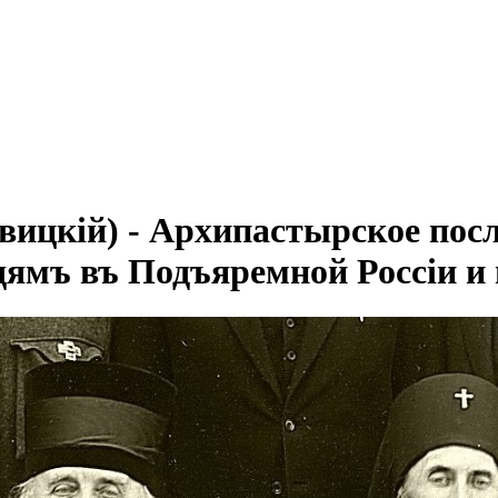
ицкій) - Архипастырское посл
мъ въ Подъяремной Россіи и в