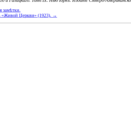
и Галицкаго. Томъ IX. Нью Іоркъ: Изданіе Сѣверо-Американской 
 замѣтки.
ъ «Живой Церкви» (1923). →