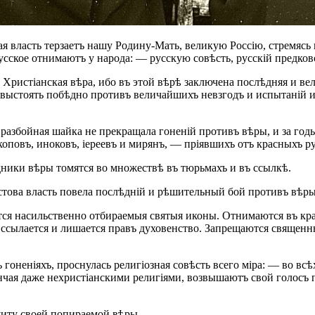
 власть терзаетъ нашу Родину-Мать, великую Россію, стремясь 
русское отнимаютъ у народа: — русскую совѣсть, русскій предков
 Христіанская вѣра, ибо въ этой вѣрѣ заключена послѣдняя и ве
и, выстоять побѣдно противъ величайшихъ невзгодъ и испытаній
разбойная шайка не прекращала гоненій противъ вѣры, и за годы
овъ, иноковъ, іереевъ и мирянъ, — пріявшихъ отъ красныхъ ру
ники вѣры томятся во множествѣ въ тюрьмахъ и въ ссылкѣ.
стова власть повела послѣдній и рѣшительный бой противъ вѣр
ся насильственно отбираемыя святыя иконы. Отнимаются въ кра
, ссылается и лишается правъ духовенство. Запрещаются свяще
гоненіяхъ, проснулась религіозная совѣсть всего міра: — во вс
ончая даже нехристіанскими религіями, возвышаютъ свой голосъ
ащиту своей попираемой вѣры.