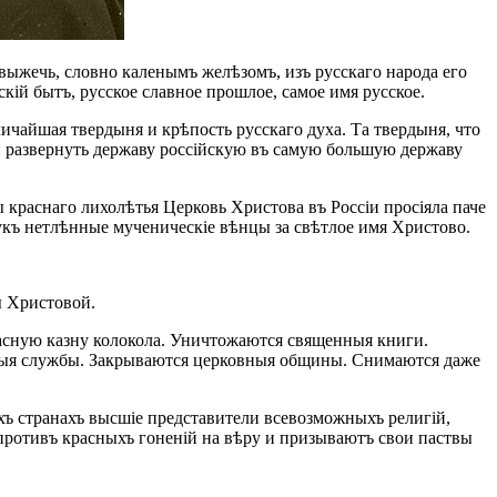
выжечь, словно каленымъ желѣзомъ, изъ русскаго народа его
скій бытъ, русское славное прошлое, самое имя русское.
личайшая твердыня и крѣпость русскаго духа. Та твердыня, что
 и развернуть державу россійскую въ самую большую державу
 краснаго лихолѣтья Церковь Христова въ Россіи просіяла паче
къ нетлѣнные мученическіе вѣнцы за свѣтлое имя Христово.
ы Христовой.
сную казну колокола. Уничтожаются священныя книги.
нныя службы. Закрываются церковныя общины. Снимаются даже
ѣхъ странахъ высшіе представители всевозможныхъ религій,
 противъ красныхъ гоненій на вѣру и призываютъ свои паствы