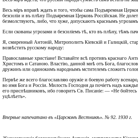
Весь міръ вправѣ ждать и того, чтобы сама Подъяремная Церко
безсиліи и въ плѣну Подъяремная Церковь Россійская. Не доле
безмолствуютъ, либо, что хуже, допускаютъ краснымъ угрозамъ
Если скованы угрозами и безсиліемъ тѣ, кто въ плѣну, тѣмъ пач
Я, смиренный Антоній, Митрополитъ Кіевскій и Галицкій, ста
возвѣстить русскому народу:
Православные христіане! Вставайте всѣ противъ краснаго Ант
Христомъ и Сатаною. Властію, данной мнѣ отъ Бога, благослов
дружинъ или одинокимъ народнымъ мстителемъ сложитъ голову
Первѣе же всего благославляю оружіе и боевую работу всенар
во имя Бога и Россіи. Милость Господня да почіетъ надъ кажды
его приспѣшниковъ, ибо говоритъ Св. Писаніе: — «Не бойтесь 
уцѣлѣетъ».
Впервые напечатано въ «Царскомъ Вестникѣ». № 92. 1930 г.