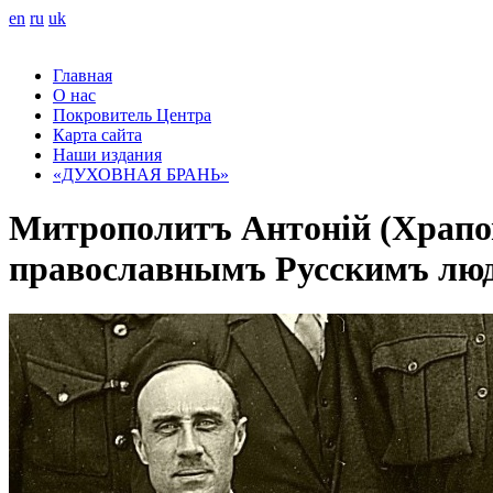
en
ru
uk
Главная
О нас
Покровитель Центра
Карта сайта
Наши издания
«ДУХОВНАЯ БРАНЬ»
Митрополитъ Антоній (Храпов
православнымъ Русскимъ людя