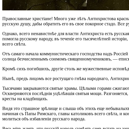
Православные христіане! Много уже лѣтъ Антихристова красная
русскую душу, дабы обратить его въ свое покорное стадо. Все 
Однако, всего ненавистнѣе для власти Антихриста есть русская
помогла русскому народу, въ теченіе его тысячелѣтней исторі
всего свѣта.
Отъ самаго начала коммунистическаго господства надъ Россіей 
солнца безчисленнымъ сонмомъ священномучениковъ, — епископ
Кромѣ сихъ погибшихъ, другіе столь же мужествевные исповѣд
Нынѣ, предъ лицомъ все ростущаго гнѣва народнаго, Антихри
Тысячами закрываются святые храмы. Цѣлыми горами сжигают
Оскверняются послѣднія уцѣлѣвшія святыя мощи. Разгоняется
кресты на кладбищахъ.
Видя это страшное зрѣлище и слыша объ этихъ еще небывалыхъ 
начиная съ Папы Римскаго, главы католиковъ всего свѣта, и к
молиться объ избавленіи русскаго народа.
Весь міръ ждетъ, что русскій народъ сумѣетъ самъ встать на з