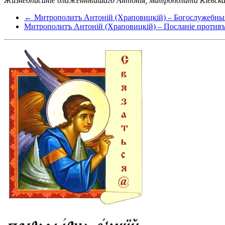
Жизнеописаніе блаженнѣйшаго Антонія, митрополита Кіевскаго 
← Митрополитъ Антоній (Храповицкій) – Богослужебныя
Митрополитъ Антоній (Храповицкій) – Посланіе против