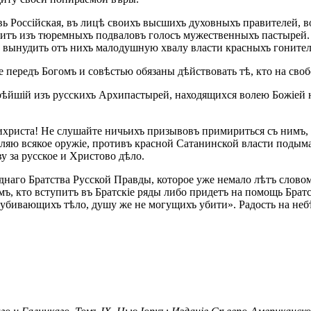
вь Россійская, въ лицѣ своихъ высшихъ духовныхъ правителей, в
титъ изъ тюремныхъ подваловъ голосъ мужественныхъ пастырей. А
 вынудить отъ нихъ малодушную хвалу власти красныхъ гонителе
е передъ Богомъ и совѣстью обязаны дѣйствовать тѣ, кто на своб
рѣйшій изъ русскихъ Архипастырей, находящихся волею Божіей н
ихриста! Не слушайте ничьихъ призывовъ примириться съ нимъ, 
ляю всякое оружіе, противъ красной Сатанинской власти подыма
 за русское и Христово дѣло.
однаго Братства Русской Правды, которое уже немало лѣтъ слов
мъ, кто вступитъ въ Братскіе ряды либо придетъ на помощь Брат
убивающихъ тѣло, душу же не могущихъ убити». Радость на небѣ