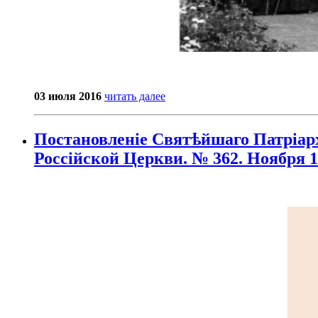
03 июля 2016
читать далее
Постановленіе Святѣйшаго Патріар
Россійской Церкви. № 362. Ноября 1