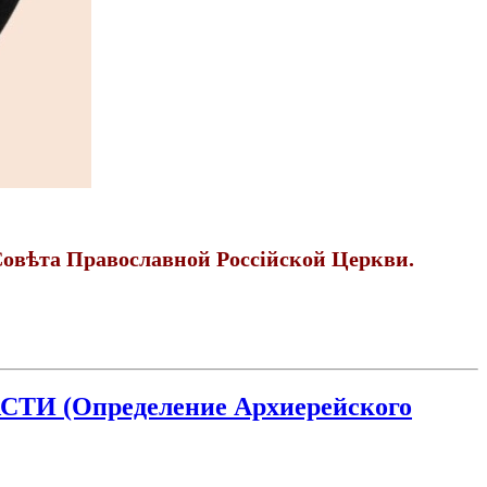
овѣта Православной Россійской Церкви.
(Определение Архиерейского