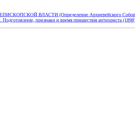
ПСКОЙ ВЛАСТИ (Определение Архиерейского Собора РПЦ
1. Подготовленіе, признаки и время пришествія антихриста (1898