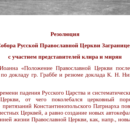
Резолюция
обора Русской Православной Церкви Заграниц
с участием представителей клира и мирян
Иоанна «Положение Православной Церкви после
о докладу гр. Граббе и резюме доклада К. Н. Н
о времени падения Русского Царства и систематиче
еркви, от чего поколебался церковный поря
 притязаний Константинопольского Патриарха пов
естных Церквей, а равно создание новых автокеф
ней жизни Православной Церкви, как, напр., новы