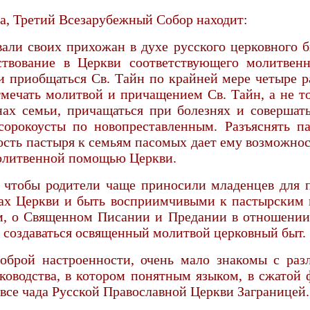
, Третий Всезарубежный Собор находит:
али своих прихожан в духе русского церковного б
твование в Церкви соответствующего молитвен
и приобщаться Св. Тайн по крайней мере четыре р
мечать молитвой и причащением Св. Тайн, а не то
ах семьи, причащаться при болезнях и совершат
сорокоусты по новопреставленным. Разъяснять 
сть пастыря к семьям пасомых дает ему возможност
молитвенной помощью Церкви.
, чтобы родители чаще приносили младенцев для п
рах Церкви и быть восприимчивыми к пастырским 
, о Священном Писании и Предании в отношении
н создаваться освященный молитвой церковный быт.
оброй настроенности, очень мало знакомы с раз
уководства, в котором понятным языком, в сжато
все чада Русской Православной Церкви Заграницей.