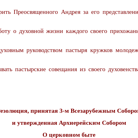
рить Преосвященного Андрея за его представлен
боту о духовной жизни каждого своего прихожан
 духовным руководством пастыря кружков молоде
ать пастырские совещания из своего духовенст
езолюция, принятая 3-м Всезарубежным Собор
и утвержденная Архиерейским Собором
О церковном быте