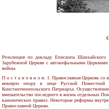
С
Резолюция по докладу Епископа Шанхайского 
Зарубежной Церкви с автокефальными Церквами п
войны.
П о с т а н о в и л и: 1. Православная Церковь с
вековую опору в лице Русской Поместной Ц
Константинопольского Патриарха. Осуществление
вмешательство последнего в жизнь отдельных Пом
канонических правил. Некоторые реформы внутрен
Православной Церкви.