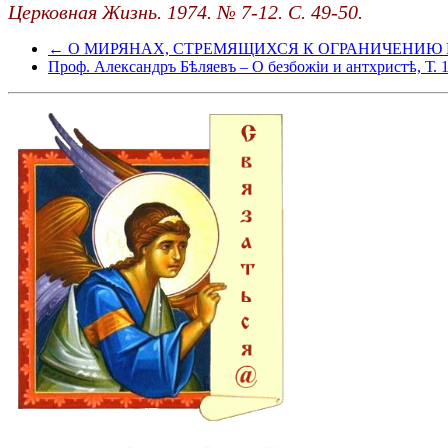
Церковная Жизнь. 1974. № 7-12. С. 49-50.
← О МИРЯНАХ, СТРЕМЯЩИХСЯ К ОГРАНИЧЕНИЮ ЕПИСКО
Проф. Александръ Бѣляевъ – О безбожіи и антхристѣ, Т. 