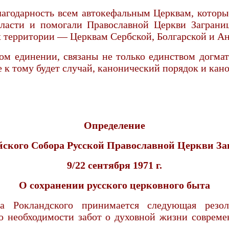
лагодарность всем автокефальным Церквам, котор
ласти и помогали Православной Церкви Заграни
 территории — Церквам Сербской, Болгарской и А
ом единении, связаны не только единством догма
е к тому будет случай, канонический порядок и кан
Определение
йского Собора Русской Православной Церкви За
9/22 сентября 1971 г.
О сохранении русского церковного быта
а Рокландского принимается следующая резо
 необходимости забот о духовной жизни современ