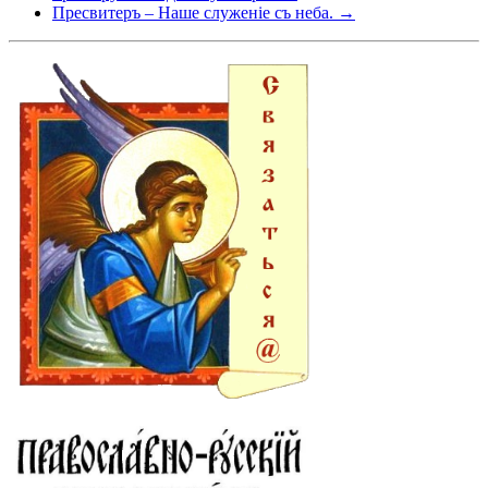
Пресвитеръ – Наше служеніе съ неба. →