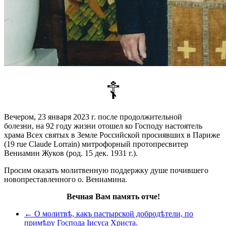
☦
Вечером, 23 января 2023 г. после продолжительной
болезни, на 92 году жизни отошел ко Господу настоятель
храма Всех святых в Земле Российской просиявших в Париже
(19 rue Claude Lorrain) митрофорный протопресвитер
Вениамин Жуков (род. 15 дек. 1931 г.).
Просим оказать молитвенную поддержку душе почившего
новопреставленного о. Вениамина.
Вечная Вам память отче!
← О молитвѣ, какъ пастырской добродѣтели, по
примѣру Господа Іисуса Христа.