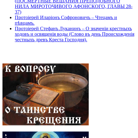
(ПОСМЕРТНЫЕ ВЕЩАНИЯ ПРЕПОДОБНОГО
НИЛА МИРОТОЧИВОГО АФОНСКОГО, ГЛАВЫ 28-
37)
Протоіерей Иларіонъ Софроновичъ – Чтецамъ и
пѣвцамъ.
Протоіерей Стефанъ Луканинъ – О значеніи крестныхъ
ходовъ и освященія воды (Слово въ день Происхожденія
честныхъ древъ Креста Господня).