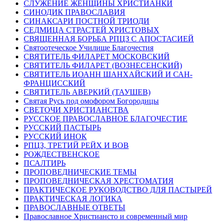
СЛУЖЕНИЕ ЖЕНЩИНЫ ХРИСТИАНКИ
СИНОДИК ПРАВОСЛАВИЯ
СИНАКСАРИ ПОСТНОЙ ТРИОДИ
СЕДМИЦА СТРАСТЕЙ ХРИСТОВЫХ
СВЯЩЕННАЯ БОРЬБА РПЦЗ С АПОСТАСИЕЙ
Святоотеческое Училище Благочестия
СВЯТИТЕЛЬ ФИЛАРЕТ МОСКОВСКИЙ
СВЯТИТЕЛЬ ФИЛАРЕТ (ВОЗНЕСЕНСКИЙ)
СВЯТИТЕЛЬ ИОАНН ШАНХАЙСКИЙ И САН-
ФРАНЦИССКИЙ
СВЯТИТЕЛЬ АВЕРКИЙ (ТАУШЕВ)
Святая Русь под омофором Богородицы
СВЕТОЧИ ХРИСТИАНСТВА
РУССКОЕ ПРАВОСЛАВНОЕ БЛАГОЧЕСТИЕ
РУССКИЙ ПАСТЫРЬ
РУССКИЙ ИНОК
РПЦЗ, ТРЕТИЙ РЕЙХ И ВОВ
РОЖДЕСТВЕНСКОЕ
ПСАЛТИРЬ
ПРОПОВЕДНИЧЕСКИЕ ТЕМЫ
ПРОПОВЕДНИЧЕСКАЯ ХРЕСТОМАТИЯ
ПРАКТИЧЕСКОЕ РУКОВОДСТВО ДЛЯ ПАСТЫРЕЙ
ПРАКТИЧЕСКАЯ ЛОГИКА
ПРАВОСЛАВНЫЕ ОТВЕТЫ
Православное Христиансто и современный мир