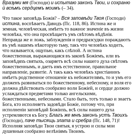
Вразуми мя
(Господи)
и испытаю законъ Твои, и сохраню
ѝ всѣмъ сердцемъ моимъ
(– 34).
Что такое заповѣдь Божія? –
Вся заповѣди Твоя
(Господи)
истина
, воспѣваетъ Давидъ (Пс. 118, 86). Истина же и
земная, человѣческая, имѣетъ то важное значеніе въ жизни
человѣка, что она просвѣщаетъ умъ свѣтомъ вѣдѣнія.
Неправда же и ложь, заблужденія и предразсудки пораждаютъ
въ умѣ нашемъ нѣкоторую тьму, такъ что человѣкъ ходитъ,
что называется, ощупью, какъ слѣпой. А истина
божественная, выражающаяся въ законѣ Божіемъ, или въ
заповѣдяхъ святыхъ, озаряетъ всѣ силы нашего духа свѣтомъ
божественнымъ, и даетъ имъ естественное, правильное
направленіе, развитіе. А такъ какъ человѣкъ христіанинъ
имѣетъ родственное отношеніе къ небожителямъ, то и умъ его
долженъ развиваться по божественному, небесному, и воля его
должна дѣйствовать сообразно воли Божіей, и сердце должно
услаждаться предметами только ангельскими,
божественными, небесными. Стало быть, тотъ только и знаетъ
Бога, кто исполняетъ задовѣди Божіе, потому что, при
исполненіи заповѣдай Божіихъ, всѣ силы нашего духа
устремляются къ Богу.
Благъ же мнѣ законъ устъ Твоихъ
(Господи),
паче тысящь злата и сребра
(Пс. 148, 71)!
Исполняя заповѣди Твои святыя, я устрою и силы мои
душевныя сообразно велѣніямъ Твоимъ.