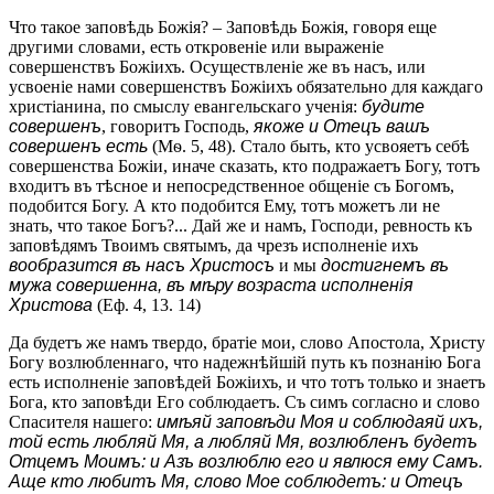
Что такое заповѣдь Божія? – Заповѣдь Божія, говоря еще
другими словами, есть откровеніе или выраженіе
совершенствъ Божіихъ. Осуществленіе же въ насъ, или
усвоеніе нами совершенствъ Божіихъ обязательно для каждаго
христіанина, по смыслу евангельскаго ученія:
будите
совершенъ
, говоритъ Господь,
якоже и Отецъ вашъ
совершенъ есть
(Мѳ. 5, 48). Стало быть, кто усвояетъ себѣ
совершенства Божіи, иначе сказать, кто подражаетъ Богу, тотъ
входитъ въ тѣсное и непосредственное общеніе съ Богомъ,
подобится Богу. А кто подобится Ему, тотъ можетъ ли не
знать, что такое Богъ?... Дай же и намъ, Господи, ревность къ
заповѣдямъ Твоимъ святымъ, да чрезъ исполненіе ихъ
вообразится въ насъ Христосъ
и мы
достигнемъ въ
мужа совершенна, въ мѣру возраста исполненія
Христова
(Еф. 4, 13. 14)
Да будетъ же намъ твердо, братіе мои, слово Апостола, Христу
Богу возлюбленнаго, что надежнѣйшій путь къ познанію Бога
есть исполненіе заповѣдей Божіихъ, и что тотъ только и знаетъ
Бога, кто заповѣди Его соблюдаетъ. Съ симъ согласно и слово
Спасителя нашего:
имѣяй заповѣди Моя и соблюдаяй ихъ,
той есть любляй Мя, а любляй Мя, возлюбленъ будетъ
Отцемъ Моимъ: и Азъ возлюблю его и явлюся ему Самъ.
Аще кто любитъ Мя, слово Мое соблюдетъ: и Отецъ