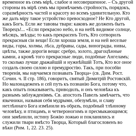
временное въ семъ мірѣ, слабое и несовершенное. – Съ другой
стороны въ мірѣ семъ мы примѣчаемъ стройность, порядокъ,
соразмѣрность частей и красоту во всемъ удивительную. Кто
же далъ міру такое устройство превосходное? Не Кто другой,
какъ Богъ. Если же тавовы твари: каковъ же долженъ быть
Творецъ!... «Если прекрасно небо, и на небѣ видимое солнце,
мѣсяцъ, звѣзды; то какъ прекрасенъ Тотъ, Кто сотворилъ
прекрасныя сіи вещи! Если хороша земля, и на ней веселые
виды, горы, холмы, лѣса, дубравы, сады, винограды, нивы,
цвѣты, также дорогія вещи: сребро, золото, драгоцѣнные
камни, а кромѣ того прекрасные люди, подобные Ангеламъ;
то сколько лучше дражайшій и нужнѣйшій Тотъ, Кто все оное
создалъ своею силою и премудростію. Такъ, при пособіи
творенія, мы научаемся познавать Творца» (св. Дим. Рост.
Сочин. ч. II стр. 186), говоритъ, святый Димитрій Ростовскій.
Но малонадеженъ и сей путь къ познанію Бога, потому что,
какъ опытъ показываетъ, приводилъ, и онъ человѣка къ
разнымъ заблужденіямъ. Св. апостолъ Павелъ замѣчаетъ, что
язычники, называя себя мудрыми, обезумѣли, и славу
нетлѣннаго Бога измѣнили въ образъ, подобный тлѣнному
человѣку, и птицамъ, и четвероногимъ и пресмыкающимся;
они замѣнили, истину Божію ложью и покланялись и
служили твари вмѣсто Творца, Который благословенъ во
вѣки (Рим. 1, 22. 23. 25).