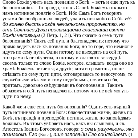
Слово Божіе учитъ насъ познанію о Богѣ, – вотъ и еще путь къ
богопознанію. – То правда, что въ Словѣ Божіемъ открыто
намъ истинное понятіе о Богѣ. Ибо Самъ Богъ говорилъ
устами богоизбранныхъ людей, уча ихъ познанію о Себѣ.
Не
бо волею быстъ когда человѣкомъ пророчество, но
отъ Святаго Духа просвѣщаеми глаголаша святіи
Божіи человѣцы
(2 Петр. 1, 21). Что сказать о семъ пути
богопознанія? Святъ сей путь и благонадеженъ; потому что
прямо ведетъ насъ къ познанію Бога; но то горе, что немногіе
идутъ по сему пути. Одни потому не выходятъ на сей путь,
что грамотѣ не обучены, а потому и слагаютъ въ сердцѣ
своемъ только то слово Божіе, которое, слышатъ, когда оно во
храмѣ Божіемъ читается; а другіе, хотя и грамотны, но не
спѣшатъ по сему пути идти, отговариваясь то недосугомъ, то
служебными дѣлами и тому подобнымъ, почитая себя,
притомъ, довольно свѣдущими въ богопознаніи. Такимъ
образомъ и сей путь ненадеженъ, потому что не всѣ могутъ
идти по нему.
Какой же и еще есть путь богопознанія? Одинъ есть вѣрный
путь истиннаго познанія Бога: блаочестивая жизнь, жизнь по
Богѣ, въ правдѣ и преподобіи истины, жизнь по заповѣдямъ
Божіимъ. Въ этомъ увѣряетъ насъ, какъ вы слышали, и св.
Апостолъ Іоаннъ Богословъ, говоря:
о семъ разумѣемъ, яко
познахомъ Его
(Бога),
аще заповѣди Его соблюдаемъ
(1