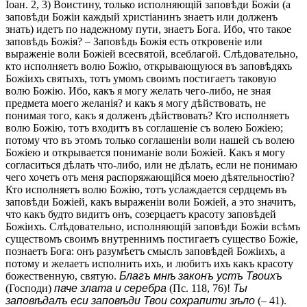
Іоан. 2, 3) Воистину, только исполняющій заповѣди Божіи (а
заповѣди Божіи каждый христіанинъ знаетъ или долженъ
знать) идетъ по надежному пути, знаетъ Бога. Ибо, что такое
заповѣдь Божія? – Заповѣдь Божія есть откровеніе или
выраженіе воли Божіей всесвятой, всеблагой. Слѣдовательно,
кто исполняетъ волю Божію, открывающуюся въ заповѣдяхъ
Божіихъ святыхъ, тотъ умомъ своимъ постигаетъ таковую
волю Божію. Ибо, какъ я могу желать чего-либо, не зная
предмета моего желанія? и какъ я могу дѣйствовать, не
понимая того, какъ я долженъ дѣйствовать? Кто исполняетъ
волю Божію, тотъ входитъ въ соглашеніе съ волею Божіею;
потому что въ этомъ только соглашеніи воли нашей съ волею
Божіею и открывается пониманіе воли Божіей. Какъ я могу
согласиться дѣлать что-либо, или не дѣлать, если не понимаю
чего хочетъ отъ меня распоряжающійся моею дѣятельностію?
Кто исполняетъ волю Божію, тотъ услаждается сердцемъ въ
заповѣди Божіей, какъ выраженіи воли Божіей, а это значитъ,
что какъ будто видитъ онъ, созерцаетъ красоту заповѣдей
Божіихъ. Слѣдовательно, исполняющій заповѣди Божіи всѣмъ
существомъ своимъ внутреннимъ постигаетъ существо Божіе,
познаетъ Бога: онъ разумѣетъ смыслъ заповѣдей Божіихъ, а
потому и желаетъ исполнить ихъ, и любитъ ихъ какъ красоту
божественную, святую.
Благъ мнѣ законъ устъ Твоихъ
(Господи)
п
аче злата и серебра
(Пс. 118, 76)!
Ты
заповѣдалъ ecи заповѣди Твои сохрапити зѣло
(– 41).