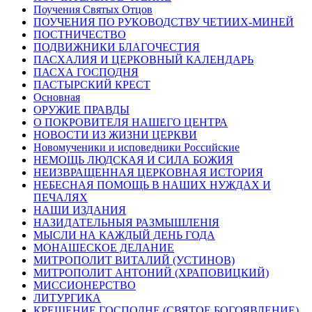
Поучения Святых Отцов
ПОУЧЕНИЯ ПО РУКОВОДСТВУ ЧЕТИИХ-МИНЕЙ
ПОСТНИЧЕСТВО
ПОДВИЖНИКИ БЛАГОЧЕСТИЯ
ПАСХАЛИЯ И ЦЕРКОВНЫЙ КАЛЕНДАРЬ
ПАСХА ГОСПОДНЯ
ПАСТЫРСКИЙ КРЕСТ
Основная
ОРУЖИЕ ПРАВДЫ
О ПОКРОВИТЕЛЯ НАШЕГО ЦЕНТРА
НОВОСТИ ИЗ ЖИЗНИ ЦЕРКВИ
Новомученики и исповедники Российские
НЕМОЩЬ ЛЮДСКАЯ И СИЛА БОЖИЯ
НЕИЗВРАЩЕННАЯ ЦЕРКОВНАЯ ИСТОРИЯ
НЕБЕСНАЯ ПОМОЩЬ В НАШИХ НУЖДАХ И
ПЕЧАЛЯХ
НАШИ ИЗДАНИЯ
НАЗИДАТЕЛЬНЫЯ РАЗМЫШЛЕНІЯ
МЫСЛИ НА КАЖДЫЙ ДЕНЬ ГОДА
МОНАШЕСКОЕ ДЕЛАНИЕ
МИТРОПОЛИТ ВИТАЛИЙ (УСТИНОВ)
МИТРОПОЛИТ АНТОНИЙ (ХРАПОВИЦКИЙ)
МИССИОНЕРСТВО
ЛИТУРГИКА
КРЕЩЕНИЕ ГОСПОДНЕ (СВЯТОЕ БОГОЯВЛЕНИЕ)