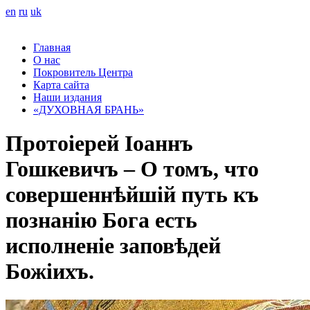
en
ru
uk
Главная
О нас
Покровитель Центра
Карта сайта
Наши издания
«ДУХОВНАЯ БРАНЬ»
Протоіерей Іоаннъ
Гошкевичъ – О томъ, что
совершеннѣйшій путь къ
познанію Бога есть
исполненіе заповѣдей
Божіихъ.