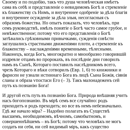
Своему и по подобію, такъ что душа человѣческая имѣетъ
сама въ себѣ и представленіе о невидимомъ Богѣ и стремленіе
къ блаженству съ Нимъ, и внутреннее одобреніе за дѣла благія
и внутреннее осужденіе за дѣла злыя, несогласныя съ
образомъ божества. Но опытъ показалъ, что человѣкъ, при
семъ руководствѣ, имѣлъ понятіе о Богѣ часто самое грубое, и
невѣжественное; потому что его представленія о Богѣ
затѣвались грѣховными привычками, сужденія совѣсти
заглушались страстными движеніями плоти, а стремленіе къ
блаженству – наслажденіями временными, тѣлесными.
Наконецъ, когда Богъ, многократно и мнообразно говорившій
издревле отцамъ во пророкахъ, въ послѣдніе дни говорилъ
намъ въ Сынѣ, Котораго поставилъ наслѣдникомъ всего,
чрезъ Котораго и вѣки сотворилъ (Евр. 1, 6) то книжники и
фарисеи не узнали истиннаго Бога въ лицѣ Сына Божія, сіянія
сланы и образа ѵпостаси Его (– 3). Такъ малонадеженъ сей
путъ къ познанію Бога!
И другой есть путь въ познанію Бога. Природа внѣшняя учитъ
насъ богопознанію. Въ мірѣ семъ все случайно: родъ
приходитъ и родъ преходитъ; но все въ немъ небезначально.
Гдѣ же начало міра? – Надобно полагать въ Существѣ
высшемъ, необходимомъ, вѣчномъ, самобытномъ, и
совершеннѣйшемъ – въ Богѣ; потому что человѣкъ не могъ
создать ни себя, ни сей видимый міръ, какъ существо