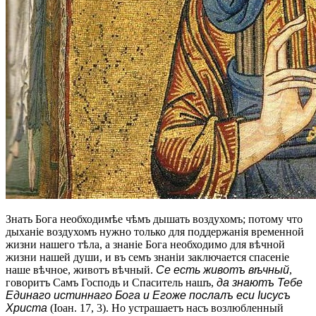
Знать Бога необходимѣе чѣмъ дышать воздухомъ; потому что
дыханіе воздухомъ нужно только для поддержанія временной
жизни нашего тѣла, а знаніе Бога необходимо для вѣчной
жизни нашей души, и въ семъ знаніи заключается спасеніе
наше вѣчное, животъ вѣчный.
Се есть животъ вѣчный
,
говоритъ Самъ Господь и Спаситель нашъ,
да знаютъ Тебе
Единаго истиннаго Бога и Егоже послалъ ecи Іисусъ
Христа
(Іоан. 17, 3). Но устрашаетъ насъ возлюбленный