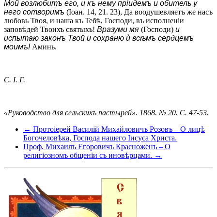
Мой возлюбитъ его, и къ нему пріидемъ и обитель у
него сотворимъ
(Іоан. 14, 21. 23), Да воодушевляетъ же насъ
любовь Твоя, и наша къ Тебѣ, Господи, въ исполненіи
заповѣдей Твоихъ святыхъ!
Вразуми мя
(Господи)
и
испытаю законъ Твой и сохраню ѝ всѣмъ сердцемъ
моимъ!
Аминь.
С. I. Г.
«Руководство для сельскихъ пастырей». 1868. № 20. С. 47-53.
← Протоіерей Василій Михайловичъ Розовъ – О лицѣ
Богочеловѣка, Господа нашего Іисуса Христа.
Проф. Михаилъ Егоровичъ Красноженъ – О
религіозномъ общеніи съ иновѣрцами. →