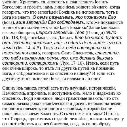
ученикъ Христовъ, св. апостолъ и евангелистъ Іоаннъ
Богословъ и грозитъ намъ лишеніемъ живота вѣчнаго, когда
говоритъ, что кто заповѣдей Божіихъ не исполняетъ, тотъ и
Бога не знаетъ.
О семъ разумѣемъ, яко познахомъ Его
(Бога),
аще заповѣди Его соблюдаемъ
. Кто же похвалится
точнымъ исполненіемъ заповѣдей Божіихъ? Заповѣдь Божія
весьма обширна;
широка заповѣдь Твоя
(Господи)
зѣло
(Пс. 118, 96), воспѣваетъ св. Давидъ.
Кто бо чистъ будетъ
отъ скверны; никтоже, аще и единъ день житiе его на
земли
(Іов. 14, 4. 5).
Тако и вы, егда сотворите вся
повелѣнная вамъ
, говоритъ Самъ Спаситель,
глаголите,
яко раби неключими есмы: яко, еже должни бѣхомъ
сотворити, сотворихомъ
(Лук. 17, 10). Итакъ, если путь
сей очень широкъ, то нѣтъ ли другихъ путей къ познанію
Бога, а слѣдовательно и ко спасенію нашему? И если есть
другіе пути въ познанію Бога, то надежни ли они?
Одинъ изъ такихъ путей есть путь научный, историческій.
Немногимъ, впрочемъ, и доступенъ онъ, мало и надеженъ ко
спасенію. Люди книжные, люди грамотные знаютъ, что отъ
самаго начала рода человѣческаго и доселѣ не было на земли
ни одного племени, ни одного человѣка, который бы не
покланялся своему Божеству. Отъ чего же это такъ? Оттого,
что Творецъ, при самомъ созданіи человѣка, вложилъ въ душу
его потребность для нея божества, создавъ ев по обрзду