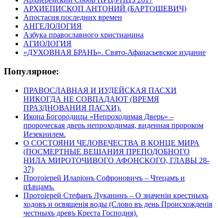
АРХИЕПИСКОП АНТОНИЙ (БАРТОШЕВИЧ)
Апостасия последних времен
АНГЕЛОЛОГИЯ
Азбука православного христианина
АГИОЛОГИЯ
«ДУХОВНАЯ БРАНЬ». Свято-Афанасьевское издание
Популярное:
ПРАВОСЛАВНАЯ И ИУДЕЙСКАЯ ПАСХИ
НИКОГДА НЕ СОВПАДАЮТ (ВРЕМЯ
ПРАЗДНОВАНИЯ ПАСХИ).
Икона Богородицы «Непроходимая Дверь» –
пророческая дверь непроходимая, виденная пророком
Иезекиилем.
О СОСТОЯНИ ЧЕЛОВЕЧЕСТВА В КОНЦЕ МИРА
(ПОСМЕРТНЫЕ ВЕЩАНИЯ ПРЕПОДОБНОГО
НИЛА МИРОТОЧИВОГО АФОНСКОГО, ГЛАВЫ 28-
37)
Протоіерей Иларіонъ Софроновичъ – Чтецамъ и
пѣвцамъ.
Протоіерей Стефанъ Луканинъ – О значеніи крестныхъ
ходовъ и освященія воды (Слово въ день Происхожденія
честныхъ древъ Креста Господня).