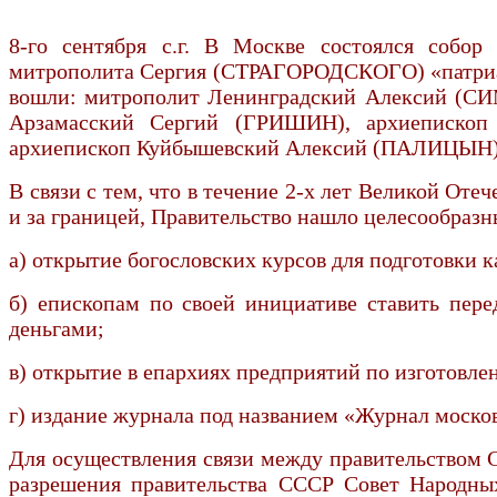
8-го сентября с.г. В Москве состоялся собор 
митрополита Сергия (СТРАГОРОДСКОГО) «патриарх
вошли: митрополит Ленинградский Алексий (С
Арзамасский Сергий (ГРИШИН), архиеписко
архиепископ Куйбышевский Алексий (ПАЛИЦЫН)
В связи с тем, что в течение 2-х лет Великой От
и за границей, Правительство нашло целесообраз
а) открытие богословских курсов для подготовки 
б) епископам по своей инициативе ставить пер
деньгами;
в) открытие в епархиях предприятий по изготовле
г) издание журнала под названием «Журнал москов
Для осуществления связи между правительством 
разрешения правительства СССР Совет Народны