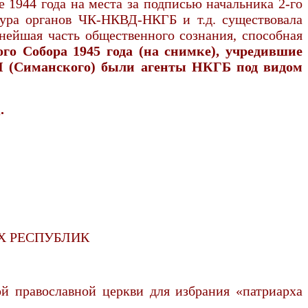
 1944 года на места за подписью начальника 2-го
тура органов ЧК-НКВД-НКГБ и т.д. существовала
жнейшая часть общественного сознания, способная
ого Собора 1945 года (на снимке), учредившие
 I (Симанского) были агенты НКГБ под видом
.
Х РЕСПУБЛИК
ой православной церкви для избрания «патриарха