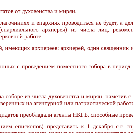
гатов от духовенства и мирян.
агочиниях и епархиях проводиться не будет, а де
епархиального архиерея) из числа лиц, реком
ерковной работе.
ий, имеющих архиереев: архиерей, один священник 
нных с проведением поместного собора в период с 
на соборе из числа духовенства и мирян, наметив
оверенных на агентурной или патриотической работе
дидатов преобладали агенты НКГБ, способные пров
ием епископов) представить к 1 декабря с.г. с
еристики, указать насколько данная кандидатура а