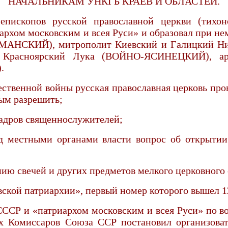
НАЧАЛЬНИКАМ УНКГБ КРАЕВ И ОБЛАСТЕЙ.
епископов русской православной церкви (тихон
ом московским и всея Руси» и образовал при нем 
ИМАНСКИЙ), митрополит Киевский и Галицкий Ни
п Красноярский Лука (ВОЙНО-ЯСИНЕЦКИЙ), ар
.
ечественной войны русская православная церковь п
ным разрешить;
кадров священнослужителей;
ед местными органами власти вопрос об открытии
нию свечей и других предметов мелкого церковного 
ской патриархии», первый номер которого вышел 12-
СССР и «патриархом московским и всея Руси» по в
х Комиссаров Союза ССР постановил организов