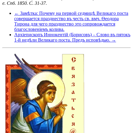
е. Спб. 1850. С. 31-37.
← Замѣтка: Почему на первой седмицѣ Великаго поста
совершается празднество въ честь св. вмч. Ѳеодора
Тирона для чего празднество это сопровождается
благословеніемъ колива.
Архіепископъ Иннокентій (Борисовъ) – Слово въ пятокъ
1-й недѣли Великаго поста. Предъ исповѣдью. →