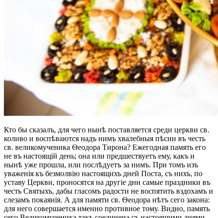
Кто бы сказалъ, для чего нынѣ поставляется среди церкви св.
коливо и воспѣваются надъ нимъ хвалебныя пѣсни въ честь
св. великомученика Ѳеодора Тирона? Ежегодная память его
не въ настоящій день; она или предшествуетъ ему, какъ и
нынѣ уже прошла, или послѣдуетъ за нимъ. При томъ изъ
уваженія къ безмолвію настоящихъ дней Поста, съ нихъ, по
уставу Церкви, проносятся на другіе дни самые праздники въ
честь Святыхъ, дабы гласомъ радости не воспятить вздохамъ и
слезамъ покаянія. А для памяти св. Ѳеодора нѣтъ сего закона:
для него совершается именно противное тому. Видно, память
сего Великомученика такъ соединена съ настоящими днями,