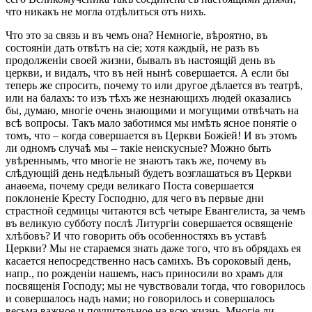
что никакъ не могла отдѣлиться отъ нихъ.
Что это за связь и въ чемъ она? Немногіе, вѣроятно, въ
состояніи дать отвѣтъ на сіе; хотя каждый, не разъ въ
продолженіи своей жизни, бывалъ въ настоящій день въ
церкви, и видалъ, что въ ней нынѣ совершается. А если бы
теперь же спросить, почему то или другое дѣлается въ театрѣ,
или на балахъ: то изъ тѣхъ же незнающихъ людей оказались
бы, думаю, многіе очень знающими и могущими отвѣчать на
всѣ вопросы. Такъ мало заботимся мы имѣть ясное понятіе о
томъ, что – когда совершается въ Церкви Божіей! И въ этомъ
ли одномъ случаѣ мы – такіе неискусные? Можно быть
увѣреннымъ, что многіе не знаютъ такъ же, почему въ
слѣдующій день недѣльный будетъ возглашаться въ Церкви
анаѳема, почему среди великаго Поста совершается
поклоненіе Кресту Господню, для чего въ первые дни
страстной седмицы читаются всѣ четыре Евангелиста, за чемъ
въ великую субботу послѣ Литургіи совершается освященіе
хлѣбовъ? И что говорить объ особенностяхъ въ уставѣ
Церкви? Мы не стараемся знать даже того, что въ обрядахъ ея
касается непосредственно насъ самихъ. Въ сороковый день,
напр., по рожденіи нашемъ, насъ приносили во храмъ для
посвященія Господу; мы не чувствовали тогда, что говорилось
и совершалось надъ нами; но говорилось и совершалось
весьма важное и поучительное на всю жизнь. Многіе ли,