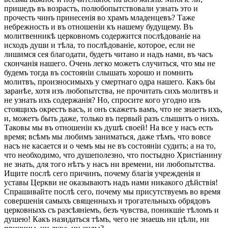
пришедъ въ возрастъ, полюбопытствовали узнать это и
прочесть чинъ принесенія во храмъ младенцевъ? Таже
небрежность и въ отношеніи къ нашему будущему. Въ
молитвенникѣ церковномъ содержится послѣдованіе на
исходъ души и тѣла, то послѣдованіе, которое, если не
лишимся сея благодати, будетъ читано и надъ нами, въ часъ
скончанія нашего. Очень легко можетъ случиться, что мы не
будемъ тогда въ состояніи слышать хорошо и помнить
молитвъ, произносимыхъ у смертнаго одра нашего. Какъ бы
заранѣе, хотя изъ любопытства, не прочитать сихъ молитвъ и
не узнать ихъ содержанія? Но, спросите кого угодно изъ
стоящихъ окрестъ васъ, и онъ скажетъ вамъ, что не знаетъ ихъ,
и, можетъ быть даже, только въ первый разъ слышитъ о нихъ.
Таковы мы въ отношеніи къ душѣ своей! На все у насъ есть
время; всѣмъ мы любимъ заниматься, даже тѣмъ, что вовсе
насъ не касается и о чемъ мы не въ состояніи судить; а на то,
что необходимо, что душеполезно, что постыдно Христіанину
не знать, для того нѣтъ у насъ ни времени, ни любопытства.
Ищите послѣ сего причинъ, почему благія учрежденія и
уставы Церкви не оказываютъ надъ нами никакого дѣйствія!
Спрашивайте послѣ сего, почему мы присутствуемъ во время
совершенія самыхъ священныхъ и трогательныхъ обрядовъ
церковныхъ съ разсѣяніемъ, безъ чувства, поникшіе тѣломъ и
душею! Какъ назидаться тѣмъ, чего не знаешь ни цѣли, ни