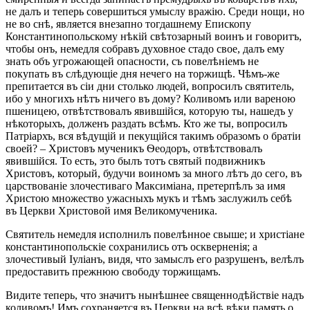
не далъ и теперь совершиться умыслу вражію. Среди нощи, но
не во снѣ, является внезапно тогдашнему Епископу
Константинопольскому нѣкій свѣтозарный воинъ и говоритъ,
чтобы онъ, немедля собравъ духовное стадо свое, далъ ему
знать объ угрожающей опасности, съ повелѣніемъ не
покупать въ слѣдующіе дня нечего на торжищѣ. Чѣмъ-же
препитается въ сіи дни столько людей, вопросилъ святитель,
ибо у многихъ нѣтъ ничего въ дому? Коливомъ или вареною
пшеницею, отвѣтствовалъ явившійся, которую ты, нашедъ у
нѣкоторыхъ, долженъ раздать всѣмъ. Кто же ты, вопросилъ
Патріархъ, вся вѣдущій и пекущійся такимъ образомъ о братіи
своей? – Христовъ мученикъ Ѳеодоръ, отвѣтствовалъ
явившійся. То есть, это былъ тотъ святый подвижникъ
Христовъ, который, будучи воиномъ за много лѣтъ до сего, въ
царствованіе злочестиваго Максиміана, претерпѣлъ за имя
Христою множество ужасныхъ мукъ и тѣмъ заслужилъ себѣ
въ Церкви Христовой имя Великомученика.
Святитель немедля исполнилъ повелѣнное свыше; и христіане
константинопольскіе сохранились отъ оскверненія; а
злочестивый Іуліанъ, видя, что замыслъ его разрушенъ, велѣлъ
предоставить прежнюю свободу торжищамъ.
Видите теперь, что значитъ нынѣшнее священнодѣйствіе надъ
коливомъ! Имъ сохраняется въ Церкви на всѣ вѣки память о