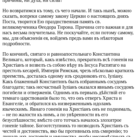
причины, ни духа, ни силы?
Но возвратимся къ тому, съ чего начали. И такъ нынѣ, можно
сказать, вопреки самому закону Церкви о настоящихъ дняхъ
Поста, творится Ею празднственная память св.
великомученика Ѳеодора Тирона. Причина сего важная и для
насъ весьма поучительна. Не поскучайте, если потому самому,
мы, для объясненія ея, войдемъ предъ вами въ нѣкоторыя
подробности.
По кончинѣ, святаго и равноапостольнаго Константина
Великаго, который, какъ извѣстно, прекратилъ всѣ гоненія на
Христіанъ и возвелъ съ собою вѣру въ Іисуса Распятаго на
престолъ кесарей, Имперія Римская, чрезъ нѣсколько краткихъ
преемствъ, досталась одному изъ сродниковъ его, Іуліану.
Какъ блаженный Константинъ былъ избраннымъ сосудомъ
благодати; такъ несчастный Іуліанъ оказался явнымъ сосудомъ
погибели и отверженія. Однимъ изъ первыхъ дѣйствій его
темнаго царствованія было то, что онъ отвергъ Христа и
Евангеліе, и обратился къ низверженнымъ идоламъ
языческимъ. Явнаго гоненія на Христіанъ онъ не поднималъ,
– не по жалости къ нимъ, а по увѣренности въ его
безуспѣшности; вмѣсто сего тотчасъ началось злохитрое
гоненіе тайное. Богоотступникъ то низводилъ Христіанъ съ
честей и достоинствъ, яко бы противныхъ ихъ смиренію; то
лишалъ ихъ достоянія и имущества, якобы несовмѣстныхъ съ