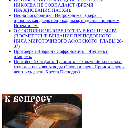
НИКОГДА НЕ СОВПАДАЮТ (ВРЕМЯ
ПРАЗДНОВАНИЯ ПАСХИ).
Икона Богородицы «Непроходимая Дверь» –
пророческая дверь непроходимая, виденная пророком
Иезекиилем.
О СОСТОЯНИ ЧЕЛОВЕЧЕСТВА В КОНЦЕ МИРА
(ПОСМЕРТНЫЕ ВЕЩАНИЯ ПРЕПОДОБНОГО
НИЛА МИРОТОЧИВОГО АФОНСКОГО, ГЛАВЫ 28-
37)
Протоіерей Иларіонъ Софроновичъ – Чтецамъ и
пѣвцамъ.
Протоіерей Стефанъ Луканинъ – О значеніи крестныхъ
ходовъ и освященія воды (Слово въ день Происхожденія
честныхъ древъ Креста Господня).