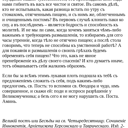
нами гибнетъ въ васъ все чистое и святое. Въ самомъ дѣлѣ,
кто не испытывалъ, какая разница встать по утру съ
стомахомъ, отягченнымъ пищею, и съ нимъ же, облегченнымъ
и очищеннымъ постомъ? Въ первомъ случаѣ клонить паки ко
сну, а въ послѣднемъ – является бодрость и способность къ
молитвѣ. И не мы ли сами, когда хочемъ заняться чѣмъ-либо
важнымъ и требующимъ размышленія, то избираемъ для сего
часы утренніе, когда тѣло не отягчено пищею; а послѣ стола
говоримъ, что теперь не способны къ умственной работѣ? А
для покаянія и размышленія о своихъ грѣхахъ будемъ
обременять себя пищею? Что это, какъ не явное
пренебреженіе къ дѣлу своего спасенія? И кто думаетъ иначе,
тотъ обманываетъ себя жалкимъ образомъ.
Если бы за всѣмъ этимъ лукавая плоть подошла къ тебѣ съ
предложеніемъ сложить съ себя, подъ какимъ-либо
предлогомъ, св. Постъ: то вспомни св. Ѳеодора и чудо, имъ
совершенное, и скажи ей: поди и испроси разрѣшеніе у
Великомученика; а безъ сего я не могу нарушить св. Поста.
Аминь.
Великій постъ или Бесѣды на св. Четыредесятницу. Сочиненіе
Иннокентія, Архіепископа Херсонскаго и Таврическаго. Изд. 2-