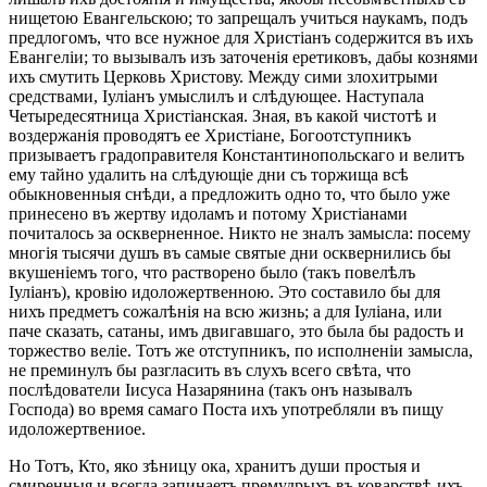
нищетою Евангельскою; то запрещалъ учиться наукамъ, подъ
предлогомъ, что все нужное для Христіанъ содержится въ ихъ
Евангеліи; то вызывалъ изъ заточенія еретиковъ, дабы кознями
ихъ смутить Церковь Христову. Между сими злохитрыми
средствами, Іуліанъ умыслилъ и слѣдующее. Наступала
Четыредесятница Христіанская. Зная, въ какой чистотѣ и
воздержанія проводятъ ее Христіане, Богоотступникъ
призываетъ градоправителя Константинопольскаго и велитъ
ему тайно удалить на слѣдующіе дни съ торжища всѣ
обыкновенныя снѣди, а предложить одно то, что было уже
принесено въ жертву идоламъ и потому Христіанами
почиталось за оскверненное. Никто не зналъ замысла: посему
многія тысячи душъ въ самые святые дни осквернились бы
вкушеніемъ того, что растворено было (такъ повелѣлъ
Іуліанъ), кровію идоложертвенною. Это составило бы для
нихъ предметъ сожалѣнія на всю жизнь; а для Іуліана, или
паче сказать, сатаны, имъ двигавшаго, это была бы радость и
торжество веліе. Тотъ же отступникъ, по исполненіи замысла,
не преминулъ бы разгласить въ слухъ всего свѣта, что
послѣдователи Іисуса Назарянина (такъ онъ называлъ
Господа) во время самаго Поста ихъ употребляли въ пищу
идоложертвениое.
Но Тотъ, Кто, яко зѣницу ока, хранитъ души простыя и
смиренныя и всегда запинаетъ премудрыхъ въ коварствѣ ихъ,