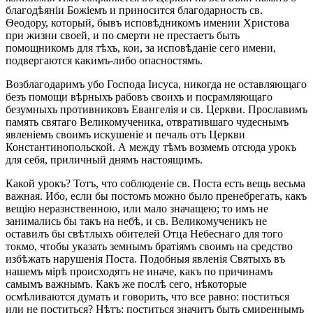
благодѣяніи Божіемъ и приносится благодарность св.
Ѳеодору, который, бывъ исповѣдникомъ имении Христова
при жизни своей, и по смерти не престаетъ быть
помощникомъ для тѣхъ, кои, за исповѣданіе сего имени,
подвергаются какимъ-либо опасностямъ.
Возблагодаримъ убо Господа Іисуса, никогда не оставляющаго
безъ помощи вѣрныхъ рабовъ своихъ и посрамляющаго
безумныхъ противниковъ Евангелія и св. Церкви. Прославимъ
память святаго Великомученика, отвратившаго чудеснымъ
явленіемъ своимъ искушеніе и печаль отъ Церкви
Константинопольской. А между тѣмъ возмемъ отсюда урокъ
для себя, приличный днямъ настоящимъ.
Какой урокъ? Тотъ, что соблюденіе св. Поста есть вещь весьма
важная. Ибо, если бы постомъ можно было пренебрегать, какъ
вещію неразнственною, или мало значащею; то имъ не
занимались бы такъ на небѣ, и св. Великомученикъ не
оставилъ бы свѣтлыхъ обителей Отца Небеснаго для того
токмо, чтобы указать земнымъ братіямъ своимъ на средство
избѣжать нарушенія Поста. Подобныя явленія Святыхъ въ
нашемъ мірѣ происходятъ не иначе, какъ по причинамъ
самымъ важнымъ. Какъ же послѣ сего, нѣкоторые
осмѣливаются думать и говорить, что все равно: поститься
или не поститься? Нѣтъ; поститься значитъ быть смиреннымъ