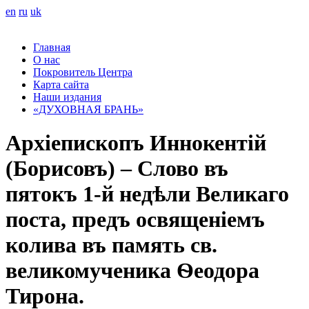
en
ru
uk
Главная
О нас
Покровитель Центра
Карта сайта
Наши издания
«ДУХОВНАЯ БРАНЬ»
Архіепископъ Иннокентій
(Борисовъ) – Слово въ
пятокъ 1-й недѣли Великаго
поста, предъ освященіемъ
колива въ память св.
великомученика Ѳеодора
Тирона.