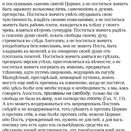
и послушнымъ сыномъ святой Церкви; а не поститься значитъ
быть заражену вольномысліемъ, самочиніемъ и духомъ
презорства. Поститься значитъ умѣть обуздывать свою
чувственность, владѣть своими пожеланіями; а не поститься
значитъ быть рабомъ плоти, находиться въ плѣну у своего
чрева, влаяться вѣтромъ суемудрія. Поститься значитъ радѣть
о спасеніи души своей, искать свободы своему духу,
стремиться во слѣдъ Ангеловъ; а не поститься значитъ
уподобляться безсловеснымъ, кои не знаютъ Поста, быть
хладнымъ къ молитвѣ и къ очищенію своей души отъ
плотскихъ похотей. Поститься значитъ каяться во грѣхахъ,
презирать мірскія утѣхи, приготовляться къ вѣчности; а не
поститься значитъ погрязать въ земномъ, предаваться
тлѣнному, идти путемъ широкимъ, ведущимъ въ пагубу.
Малодѣтный, престарѣлый, немощный путникъ, воинъ
могутъ еще имѣть причины къ извиненію, когда не постятся;
ибо здѣсь болѣе или менѣе нужда и необходимость; а мы, какъ
говоритъ Апостолъ,
призваны на свободу
, только бы сія
свобода не была въ
вину
, или потворство
плоти
(Гал. V, 13).
А кто можетъ воздерживаться отъ запрещенныхъ Постомъ
снѣдей и не воздерживается, тотъ грѣшитъ и противъ Церкви
и противъ себя, и еще болѣе противъ себя, нежели Церкви:
ибо Постъ, учрежденный ею, нуженъ не для ней, а для васъ;
поелику онъ есть одно изъ сильнѣйшихъ средствъ къ
обузданію нашей чувственности, отъ преобладанія коей надъ