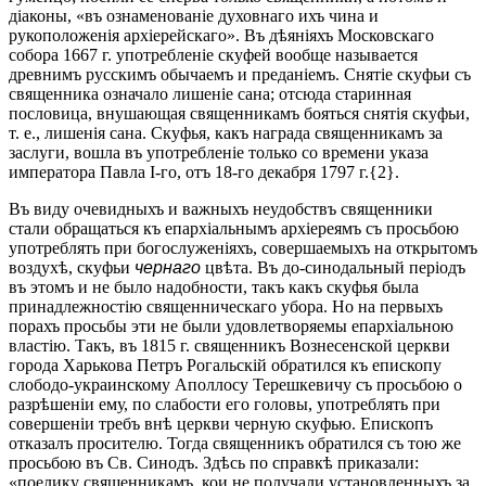
діаконы, «въ ознаменованіе духовнаго ихъ чина и
рукоположенія архіерейскаго». Въ дѣяніяхъ Московскаго
собора 1667 г. употребленіе скуфей вообще называется
древнимъ русскимъ обычаемъ и преданіемъ. Снятіе скуфьи съ
священника означало лишеніе сана; отсюда старинная
пословица, внушающая священникамъ бояться снятія скуфьи,
т. е., лишенія сана. Скуфья, какъ награда священникамъ за
заслуги, вошла въ употребленіе только со времени указа
императора Павла І-го, отъ 18-го декабря 1797 г.{2}.
Въ виду очевидныхъ и важныхъ неудобствъ священники
стали обращаться къ епархіальнымъ архіереямъ съ просьбою
употреблять при богослуженіяхъ, совершаемыхъ на открытомъ
воздухѣ, скуфьи
чернаго
цвѣта. Въ до-синодальный періодъ
въ этомъ и не было надобности, такъ какъ скуфья была
принадлежностію священническаго убора. Но на первыхъ
порахъ просьбы эти не были удовлетворяемы епархіальною
властію. Такъ, въ 1815 г. священникъ Вознесенской церкви
города Харькова Петръ Рогальскій обратился къ епископу
слободо-украинскому Аполлосу Терешкевичу съ просьбою о
разрѣшеніи ему, по слабости его головы, употреблять при
совершеніи требъ внѣ церкви черную скуфью. Епископъ
отказалъ просителю. Тогда священникъ обратился съ тою же
просьбою въ Св. Синодъ. Здѣсь по справкѣ приказали:
«поелику священникамъ, кои не получали установленныхъ за