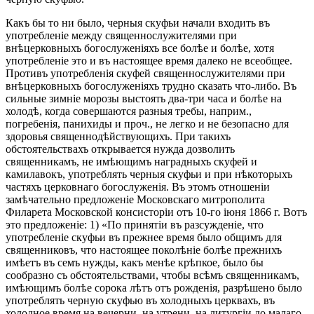
Какъ бы то ни было, черныя скуфьи начали входить въ
употребленіе между священнослужителями при
внѣцерковныхъ богослуженіяхъ все болѣе и болѣе, хотя
употребленіе это и въ настоящее время далеко не всеобщее.
Противъ употребленія скуфей священнослужителями при
внѣцерковныхъ богослуженіяхъ трудно сказать что-либо. Въ
сильные зимніе морозы выстоять два-три часа и болѣе на
холодѣ, когда совершаются разныя требы, наприм.,
погребенія, панихиды и проч., не легко и не безопасно для
здоровья священнодѣйствующихъ. При такихъ
обстоятельствахъ открывается нужда дозволить
священникамъ, не имѣющимъ наградныхъ скуфей и
камилавокъ, употреблять черныя скуфьи и при нѣкоторыхъ
частяхъ церковнаго богослуженія. Въ этомъ отношеніи
замѣчательно предложеніе Московскаго митрополита
Филарета Московской консисторіи отъ 10-го іюня 1866 г. Вотъ
это предложеніе: 1) «По принятіи въ разсужденіе, что
употребленіе скуфьи въ прежнее время было общимъ для
священниковъ, что настоящее поколѣніе болѣе прежнихъ
имѣетъ въ семъ нужды, какъ менѣе крѣпкое, было бы
сообразно съ обстоятельствами, чтобы всѣмъ священникамъ,
имѣющимъ болѣе сорока лѣтъ отъ рожденія, разрѣшено было
употреблять черную скуфью въ холодныхъ церквахъ, въ
холодное время на вечерни, на утрени, на литургіи до малаго