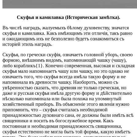
Скуфья и камилавка (Историческая замѣтка).
Въ числѣ наградъ, жалуемыхъ бѣлому духовенству, значатся
скуфья и камилавка. Какъ имѣющимъ эти отличія, такъ равно
и ожидающимъ ихъ не безполезно будетъ ознакомиться съ
исторіей этихъ наградъ.
Скуфья, по гречески скуфія, означаетъ головной уборъ, своею
формою, внѣшнимъ видомъ, напоминающій чашку (чашу),
либо корабликъ{1}. Конечно современная, высокая и складная
скуфья мало напоминаетъ чашу или чашку, но это однако не
означаетъ того, что скуфья всегда имѣла такую форму и не
напоминала въ древности чашку. Наоборотъ, можно съ
увѣренностью сказать, что древняя не только греческая, но
даже и русская скуфья имѣла другую форму и дѣйствительно
нѣсколько напоминала или была похожа на упомянутый
хозяйственный приборъ. Въ объясненіе этого явленія нужно
припомнить, что – скуфья считалась необходимой
принадлежностью духовнаго сана, ее должны были имѣть всѣ
священники и носить въ богослужебное время. Какъ
постоянная и необходимая принадлежность священника,
скуфья естественно не могла быть той формы, какую имѣетъ