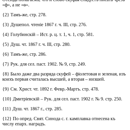
«ф», а не «ѳ».
{2} Тамъ-же, стр. 278.
{3} Душепол. чтеніе 1867 г. ч. III, стр. 276.
{4} Голубинскій – Ист. р. ц. т. 1, ч. 1, стр. 581.
{5} Душ. чт. 1867 г. ч. III, стр. 280.
{6} Тамъ-же, стр. 286.
{7} Рук. для сел. паст. 1902. № 9, стр. 249.
{8} Было даже два разряда скуфей – фіолетовая и зеленая, изъ
коихъ первая считалась высшей, а вторая – низшей.
{9} См. Христ. чт. 1892 г. Февр.-Мартъ. стр. 478.
{10} Дмитріевскій – Рук. для сел. паст. 1902 г. № 9. стр. 250.
{11} Душ. чт. 1867 г., стр. 285.
{12} По опред. Свят. Синода с. г. камплавка отнесена къ
числу епарх. наградъ.