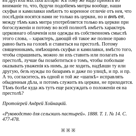
въ другихъ мѣстахъ алтаря? Къ тому же надо принять во
вниманіе то, что, будучи подобіемъ митры вообще, наши
скуфьи и камилавки имѣютъ то коренное отличіе отъ нея, что
послѣднія носятся нами не только въ церкви, но и
внѣ ея
,
между тѣмъ какъ митра употребляется только въ церкви при
богослуженіи и потому во всей полнотѣ имѣетъ характеръ
церковнаго облаченія или одежды въ собственномъ смыслѣ
этого слова, – характеръ, дающій ей такое же полное право
равно быть на головѣ и ставиться на престолѣ. Потому
священникамъ, имѣющимъ скуфьи и камилавки, вмѣсто того,
чтобы спрашивать, можно ли ихъ ставить или полагать на
престолѣ, лучше бы позаботиться о томъ, чтобы побольше
оказывать уваженія къ нимъ, да не ходить, надѣвши ту или
другую, безъ нужды по базарамъ и даже по улицѣ, и пр. и пр.
А то, согласитесь, въ одной и той же «шапкѣ» исправлять
обыденныя дѣла, и потомъ служить въ церкви, не приходится.
Тѣмъ болѣе куда жъ тутъ еще разсуждать о положеніи ея на
престолѣ?
Протоіерей Андрей Хойнацкій.
«Руководство для сельскихъ пастырей». 1888. Т. 1. № 14. С.
477-478.
※ ※ ※