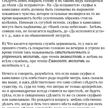
слѣдуетъ опять покрыть голову и въ такомъ видѣ находиться
до пѣнія «Да исправится». На «Да исправится» скуфьи и
камилавки опять должны быть снимаемы въ выраженіе
покаяннаго чувства, которое остальные молящіеся въ то же
время выражаютъ болѣе усиленнымъ образовъ стоя на
колѣняхъ. Начиная съ сугубой ектеніи, скуфьи и камилавки
могутъ быть надѣваемы до «Нынѣ силы небесныя». Затѣмъ,
снявши ихъ, не полагается надѣвать, до «Да исполнятся уста»
и т. д., какъ и на обыкновенной литургіи.
В) Что касается прочихъ службъ церковныхъ, то у насъ не
принято стоять съ покрытою головою на вечерни и утрени во
время чтенія такъ называемыхъ
свѣтильничныхъ и
утреннихъ молитвъ
, при чтеніи
акаѳистовъ
и затѣмъ на
всѣхъ службахъ, при чтеніи
Евангелія, молитвъ
на
молебнахъ и т. д.
Нечего и говорить, разумѣется, что если наши скуфьи и
камилавки суть извѣстнаго рода подобіе митръ, какъ сказали
мы выше, и какъ дѣйствительно это само собою слѣдуетъ по
существу, то, судя по тому, что митры не только архіерейскіе,
но и архимандричьи всегда ставятся на престолѣ, не будетъ
грѣха, если и священникъ сдѣлаетъ то же съ своею скуфьею
или камилавкою. Но рождается вопросъ: зачѣмъ собственно
дѣлатъ это, когда и безъ того много мѣста найдется для нихъ