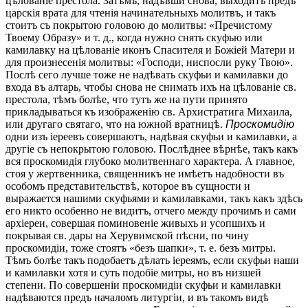
цѣлованіе престола. Затѣмъ, надѣвши снова, выходитъ предъ
царскія врата для чтенія начинательныхъ молитвъ, и такъ
стоитъ съ покрытою головою до молитвы: «Пречистому
Твоему Образу» и т. д., когда нужно снять скуфью или
камилавку на цѣлованіе иконъ Спасителя и Божіей Матери и
для произнесенія молитвы: «Господи, ниспосли руку Твою».
Послѣ сего лучше тоже не надѣвать скуфьи и камилавки до
входа въ алтарь, чтобы снова не снимать ихъ на цѣлованіе св.
престола, тѣмъ болѣе, что тутъ же на пути принято
прикладываться къ изображенію св. Архистратига Михаила,
или другаго святаго, что на южной вратницѣ.
Проскомидію
одни изъ іереевъ совершаютъ, надѣвая скуфьи и камилавки, а
другіе съ непокрытою головою. Послѣднее вѣрнѣе, такъ какъ
вся проскомидія глубоко молитвеннаго характера. А главное,
стоя у жертвенника, священникъ не имѣетъ надобности въ
особомъ представительствѣ, которое въ сущности и
выражается нашими скуфьями и камилавками, такъ какъ здѣсь
его никто особенно не видитъ, отчего между прочимъ и сами
архіереи, совершая поминовеніе живыхъ и усопшихъ и
покрывая св. дары на Херувимской пѣсни, по чину
проскомидіи, тоже стоятъ «безъ шапки», т. е. безъ митры.
Тѣмъ болѣе такъ подобаетъ дѣлать іереямъ, если скуфьи наши
и камилавки хотя и суть подобіе митры, но въ низшей
степени. По совершеніи проскомидіи скуфьи и камилавки
надѣваются предъ началомъ литургіи, и въ такомъ видѣ