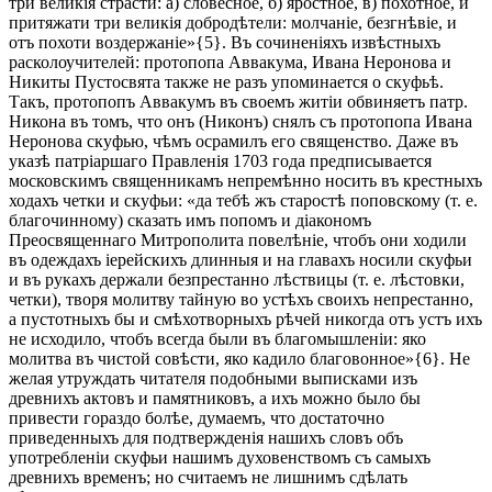
три великія страсти: а) словесное, б) яростное, в) похотное, и
притяжати три великія добродѣтели: молчаніе, безгнѣвіе, и
отъ похоти воздержаніе»{5}. Въ сочиненіяхъ извѣстныхъ
расколоучителей: протопопа Аввакума, Ивана Неронова и
Никиты Пустосвята также не разъ упоминается о скуфьѣ.
Такъ, протопопъ Аввакумъ въ своемъ житіи обвиняетъ патр.
Никона въ томъ, что онъ (Никонъ) снялъ съ протопопа Ивана
Неронова скуфью, чѣмъ осрамилъ его священство. Даже въ
указѣ патріаршаго Правленія 1703 года предписывается
московскимъ священникамъ непремѣнно носить въ крестныхъ
ходахъ четки и скуфьи: «да тебѣ жъ старостѣ поповскому (т. е.
благочинному) сказать имъ попомъ и діакономъ
Преосвященнаго Митрополита повелѣніе, чтобъ они ходили
въ одеждахъ іерейскихъ длинныя и на главахъ носили скуфьи
и въ рукахъ держали безпрестанно лѣствицы (т. е. лѣстовки,
четки), творя молитву тайную во устѣхъ своихъ непрестанно,
а пустотныхъ бы и смѣхотворныхъ рѣчей никогда отъ устъ ихъ
не исходило, чтобъ всегда были въ благомышленіи: яко
молитва въ чистой совѣсти, яко кадило благовонное»{6}. Не
желая утруждать читателя подобными выписками изъ
древнихъ актовъ и памятниковъ, а ихъ можно было бы
привести гораздо болѣе, думаемъ, что достаточно
приведенныхъ для подтвержденія нашихъ словъ объ
употребленіи скуфьи нашимъ духовенствомъ съ самыхъ
древнихъ временъ; но считаемъ не лишнимъ сдѣлать