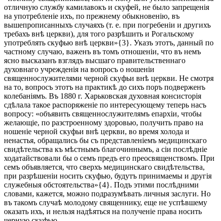
отличную службу камилавокъ и скуфей, не было запрещенія
на употребленіе ихъ, по прежнему обыкновенію, въ
вышепрописанныхъ случаяхъ (т. е. при погребеніи и другихъ
требахъ внѣ церкви), для того разрѣшить и Рогальскому
употреблять скуфью внѣ церкви»{3}. Указъ этотъ, данный по
частному случаю, важенъ въ томъ отношеніи, что въ немъ
ясно высказанъ взглядъ высшаго правительственнаго
духовнаго учрежденія на вопросъ о ношеніи
священнослужителями черной скуфьи внѣ церкви. Не смотря
на то, вопросъ этотъ на практикѣ до сихъ поръ подверженъ
колебаніямъ. Въ 1880 г. Харьковская духовная консисторія
сдѣлала такое распоряженіе по интересующему теперь насъ
вопросу: «объявить священнослужителямъ епархіи, чтобы
желающіе, по разстроенному здоровью, получить право на
ношеніе черной скуфьи внѣ церкви, во время холода и
ненастья, обращались бы съ представленіемъ медицинскаго
свидѣтельства къ мѣстнымъ благочиннымъ, а сіи послѣдніе
ходатайствовали бы о семъ предъ его преосвященствомъ. При
семъ объявляется, что сверхъ медицинскаго свидѣтельства,
при разрѣшеніи носить скуфью, будутъ принимаемы и другія
служебныя обстоятельства»{4}. Подъ этими послѣдними
словами, кажется, можно подразумѣвать личныя заслуги. Но
въ такомъ случаѣ молодому священнику, еще не успѣвшему
оказать ихъ, и нельзя надѣяться на полученіе права носить
черную скуфью.