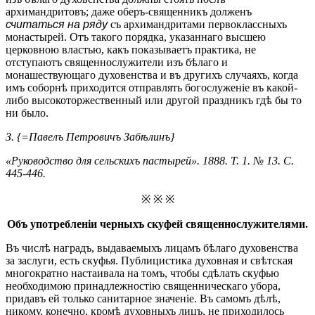
архимандритовъ; даже оберъ-священникъ долженъ
считаться на ряду
съ архимандритами первоклассныхъ
монастырей. Отъ такого порядка, указаннаго высшею
церковною властью, какъ показываетъ практика, не
отступаютъ священнослужители изъ бѣлаго и
монашествующаго духовенства и въ другихъ случаяхъ, когда
имъ соборнѣ приходится отправлять богослуженіе въ какой-
либо высокоторжественный или другой праздникъ гдѣ бы то
ни было.
З. {=Павелъ Петровичъ Забѣлинъ}
«Руководство для сельскихъ пастырей». 1888. Т. 1. № 13. С.
445-446.
※ ※ ※
Объ употребленіи черныхъ скуфей священнослужителями.
Въ числѣ наградъ, выдаваемыхъ лицамъ бѣлаго духовенства
за заслуги, есть скуфья. Публицистика духовная и свѣтская
многократно настаивала на томъ, чтобы сдѣлать скуфью
необходимою принадлежностію священническаго убора,
придавъ ей только санитарное значеніе. Въ самомъ дѣлѣ,
никому, конечно, кромѣ духовныхъ лицъ, не приходилось