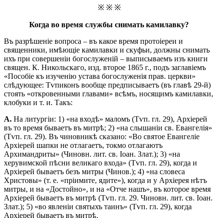
※ ※ ※
Когда во время службы снимать камилавку?
Въ разрѣшеніе вопроса – въ какое время протоіереи и
священники, имѣющіе камилавки и скуфьи, должны снимать
ихъ при совершеніи богослуженій – выписываемъ изъ книги
священ. К. Никольскаго, изд. второе 1865 г., подъ заглавіемъ
«Пособіе къ изученію устава богослуженія прав. церкви»
слѣдующее: Тѵпиконъ вообще предписываетъ (въ главѣ 29-й)
стоять «откровенными главами» всѣмъ, носящимъ камилавки,
клобуки и т. и. Такъ:
А.
На литургіи: 1) «на входѣ» маломъ (Тѵп. гл. 29), Архіерей
въ то время бываетъ въ митрѣ; 2) «на слышаніи св. Евангелія»
(Тѵп. гл. 29). Въ чиновникѣ сказано: «Во святое Евангеліе
Архіерей шапки не отлагаетъ, токмо отлагаютъ
Архимандриты» (Чиновн. лит. св. Іоан. Злат.); 3) «на
херувимской пѣсни великаго входа» (Тѵп. гл. 29), когда и
Архіерей бываетъ безъ митры (Чинов.); 4) «на словеса
Христовы» (т. е. «пріимите, ядите»), когда и у Архіерея нѣтъ
митры, и на «Достойно», и на «Отче нашъ», въ которое время
Архіерей бываетъ въ митрѣ (Тѵп. гл. 29. Чиновн. лит. св. Іоан.
Злат.); 5) «во явленіи святыхъ таинъ» (Тѵп. гл. 29), когда
Архіерей бываетъ въ митрѣ.