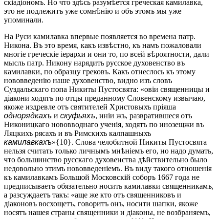
скіадіономъ. Но что здѣсь разумѣется греческая камилавка,
это не подлежитъ уже сомнѣнію и объ этомъ мы уже
упоминали.
На Руси камилавка впервые появляется во времена патр.
Никона. Въ это время, какъ извѣстно, къ намъ пожаловали
многіе греческіе іерархи и они то, по всей вѣроятности, дали
мысль патр. Никону нарядить русское духовенство въ
камилавки, по образцу грековъ. Какъ отнеслось къ этому
нововведенію наше духовенство, видно изъ словъ
Суздальскаго попа Никиты Пустосвята: «овіи священницы и
діакони ходятъ по отцы преданному Словенскому извычаю,
якоже издревле отъ святителей Христовыхъ пріяша
однорядкахъ
и
скуфьяхъ
, иніи жъ, развратившеся отъ
Никоницкаго нововводнаго ученія, ходятъ по инозещжи въ
Ляцкихъ рясахъ и въ Римскихъ калпашныхъ
камилавкахъ
»{10}. Слова челобитной Никиты Пустосвята
нельзя считать только личнымъ мнѣніемъ его, но надо думать,
что большинство русскаго духовенства дѣйствительно было
недовольно этимъ нововведеніемъ. Въ виду такого отношенія
къ камилавкамъ Большой Московскій соборъ 1667 года не
предписываетъ обязательно носить камилавки священникамъ,
а разсуждаетъ такъ: «аще же кто отъ священниковъ и
діаконовъ восхощетъ, говоритъ онъ, носити шапки, якоже
носятъ нашея страны священники и діаконы, не возбраняемъ,