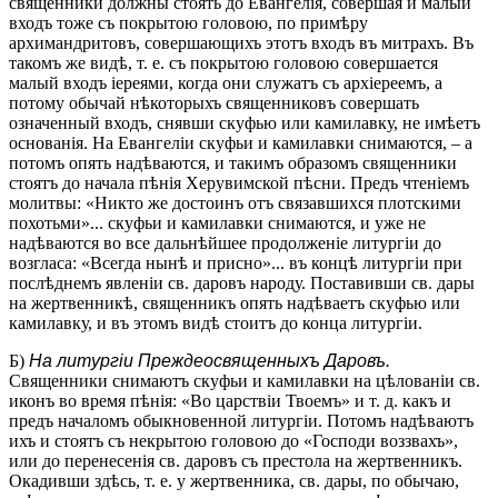
священники должны стоять до Евангелія, совершая и малый
входъ тоже съ покрытою головою, по примѣру
архимандритовъ, совершающихъ этотъ входъ въ митрахъ. Въ
такомъ же видѣ, т. е. съ покрытою головою совершается
малый входъ іереями, когда они служатъ съ архіереемъ, а
потому обычай нѣкоторыхъ священниковъ совершать
означенный входъ, снявши скуфью или камилавку, не имѣетъ
основанія. На Евангеліи скуфьи и камилавки снимаются, – а
потомъ опять надѣваются, и такимъ образомъ священники
стоятъ до начала пѣнія Херувимской пѣсни. Предъ чтеніемъ
молитвы: «Никто жe достоинъ отъ связавшихся плотскими
похотьми»... скуфьи и камилавки снимаются, и уже не
надѣваются во все дальнѣйшее продолженіе литургіи до
возгласа: «Всегда нынѣ и присно»... въ концѣ литургіи при
послѣднемъ явленіи св. даровъ народу. Поставивши св. дары
на жертвенникѣ, священникъ опять надѣваетъ скуфью или
камилавку, и въ этомъ видѣ стоитъ до конца литургіи.
Б)
На литургіи Преждеосвященныхъ Даровъ.
Священники снимаютъ скуфьи и камилавки на цѣлованіи св.
иконъ во время пѣнія: «Во царствіи Твоемъ» и т. д. какъ и
предъ началомъ обыкновенной литургіи. Потомъ надѣваютъ
ихъ и стоятъ съ некрытою головою до «Господи воззвахъ»,
или до перенесенія св. даровъ съ престола на жертвенникъ.
Окадивши здѣсь, т. е. у жертвенника, св. дары, по обычаю,