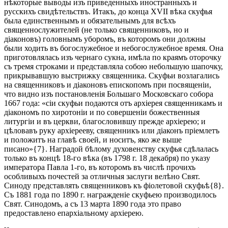
нѣкоторые выводы изъ приведенныхъ иностранныхъ и
русскихъ свидѣтельствъ. Итакъ, до конца XVII вѣка скуфья
была единственнымъ и обязательнымъ для всѣхъ
священнослужителей (не только священниковъ, но и
діаконовъ) головнымъ уборомъ, въ которомъ они должны
были ходить въ богослужебное и небогослужебное время. Она
приготовлялась изъ чернаго сукна, имѣла по краямъ оторочку
съ тремя строками и представляла собою небольшую шапочку,
прикрывавшую выстрижку священника. Скуфьи возлагались
на священниковъ и діаконовъ епископомъ при посвященіи,
что видно изъ постановленія Большаго Московскаго собора
1667 года: «сіи скуфьи подаются отъ архіерея священникамъ и
діакономъ по хиротоніи и по совершеніи божественныя
литургіи и въ церкви, благословившу прежде архіерею; и
цѣловавъ руку архіерееву, священникъ или діаконъ пріемлетъ
и положитъ на главѣ своей, и носитъ, яко же выше
писано»{7}. Наградой бѣлому духовенству скуфья сдѣлалась
только въ концѣ 18-го вѣка (въ 1798 г. 18 декабря) по указу
императора Павла 1-го, въ которомъ въ числѣ прочихъ
особливыхъ почестей за отличныя заслуги велѣно Свят.
Синоду представлять священниковъ къ фіолетовой скуфьѣ{8}.
Съ 1881 года по 1890 г. награжденіе скуфьею производилось
Свят. Синодомъ, а съ 13 марта 1890 года это право
предоставлено епархіальному архіерею.