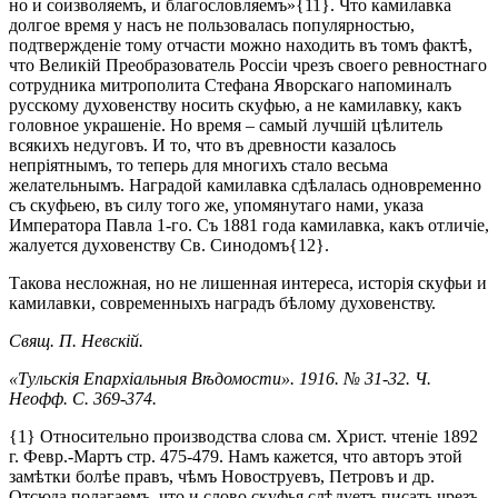
но и соизволяемъ, и благословляемъ»{11}. Что камилавка
долгое время у насъ не пользовалась популярностью,
подтвержденіе тому отчасти можно находить въ томъ фактѣ,
что Великій Преобразователь Россіи чрезъ своего ревностнаго
сотрудника митрополита Стефана Яворскаго напоминалъ
русскому духовенству носить скуфью, а не камилавку, какъ
головное украшеніе. Но время – самый лучшій цѣлитель
всякихъ недуговъ. И то, что въ древности казалось
непріятнымъ, то теперь для многихъ стало весьма
желательнымъ. Наградой камилавка сдѣлалась одновременно
съ скуфьею, въ силу того же, упомянутаго нами, указа
Императора Павла 1-го. Съ 1881 года камилавка, какъ отличіе,
жалуется духовенству Св. Синодомъ{12}.
Такова несложная, но не лишенная интереса, исторія скуфьи и
камилавки, современныхъ наградъ бѣлому духовенству.
Свящ. П. Невскій.
«Тульскія Епархіальныя Вѣдомости». 1916. № 31-32. Ч.
Неофф. С. 369-374.
{1} Относительно производства слова см. Христ. чтеніе 1892
г. Февр.-Мартъ стр. 475-479. Намъ кажется, что авторъ этой
замѣтки болѣе правъ, чѣмъ Новоструевъ, Петровъ и др.
Отсюда полагаемъ, что и слово скуфья слѣдуетъ писать чрезъ