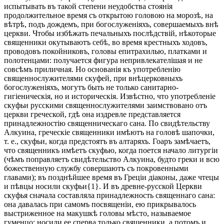
испытывать въ такой степени неудобства стоянія
продолжительное время съ открытою головою на морозѣ, на
вѣтрѣ, подъ дождемъ, при богослуженіяхъ, совершаемыхъ внѣ
церкви. Чтобы избѣжать печальныхъ послѣдствій, нѣкоторые
священники окутываютъ себѣ, во время крестныхъ ходовъ,
проводовъ покойниковъ, головы епитрахилью, платками и
полотенцами: получается фигура непривлекателішая и не
совсѣмъ приличная. Но основанія къ употребленію
священнослужителями скуфей, при внѣцерковныхъ
богослуженіяхъ, могутъ быть не только санитарно-
гигіеническія, но и историческія. Извѣстно, что употребленіе
скуфьи русскими священнослужителями заимствовано отъ
церкви греческой, гдѣ она издревле представляется
принадлежностію священническаго сана. По свидѣтельству
Алкуина, греческіе священники имѣютъ на головѣ шапочки,
т. е., скуфьи, когда предстоятъ въ алтаряхъ. Гоаръ замѣчаетъ,
что священникъ имѣетъ скуфью, когда поется начало литургіи
(чѣмъ поправляетъ свидѣтельство Алкуина, будто греки и всю
божественную службу совершаютъ съ покровенными
главами); въ позднѣйшее время въ Греціи діаконы, даже чтецы
и пѣвцы носили скуфьи{1}. И въ древне-русской Церкви
скуфья сначала составляла принадлежность священнаго сана:
она давалась при самомъ посвященіи, ею прикрывалось
выстриженное на макушкѣ головы мѣсто, называемое
гуменцо; носили ее сперва только священники, а потомъ и