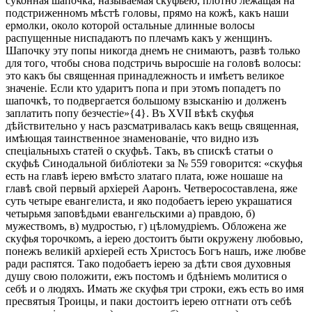
суконная шапочка, называемая скуфьею, плотно лежащая на
подстриженномъ мѣстѣ головы, прямо на кожѣ, какъ наши
ермолки, около которой остальные длинные волосы
распущенные ниспадаютъ по плечамъ какъ у женщинъ.
Шапочку эту попы никогда днемъ не снимаютъ, развѣ только
для того, чтобы снова подстричь выросшіе на головѣ волосы:
это какъ бы священная принадлежность и имѣетъ великое
значеніе. Если кто ударитъ попа и при этомъ попадетъ по
шапочкѣ, то подвергается большому взысканію и долженъ
заплатить попу безчестіе»{4}. Въ XVII вѣкѣ скуфья
дѣйствительно у насъ разсматривалась какъ вещь священная,
имѣющая таинственное знаменованіе, что видно изъ
спеціальныхъ статей о скуфьѣ. Такъ, въ спискѣ статьи о
скуфьѣ Синодальной библіотеки за № 559 говорится: «скуфья
есть на главѣ іерею вмѣсто златаго плата, юже ношаше на
главѣ свой первый архіерей Ааронъ. Четверосоставлена, яже
суть четыре евангелиста, и яко подобаетъ іерею украшатися
четырьмя заповѣдьми евангельскими а) правдою, б)
мужествомъ, в) мудростью, г) цѣломудріемъ. Обложена же
скуфья торочкомъ, а іерею достоитъ быти окружену любовью,
понежъ великій архіерей есть Христосъ Богъ нашъ, иже любве
ради распятся. Тако подобаетъ іерею за дѣти своя духовныя
душу свою положити, ежъ постомъ и бдѣніемъ молитися о
себѣ и о людяхъ. Имать же скуфья три строки, ежъ есть во имя
пресвятыя Троицы, и паки достоитъ іерею отгнати отъ себѣ