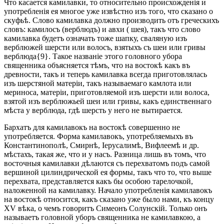
Что касается камилавки, то относительно происхожденія и
употребленія ея многое уже извѣстно изъ того, что сказано о
скуфьѣ. Слово камилавка должно производить отъ греческихъ
словъ: камилосъ (верблюдъ) и авхи ( шея), такъ что слово
камилавка будетъ означать тоже шапку, сваляную изъ
верблюжей шерсти или волосъ, взятыхъ съ шеи или гривы
верблюда{9}. Такое названіе этого головного убора
священника объясняется тѣмъ, что на востокѣ какъ въ
древности, такъ и теперь камилавка всегда приготовлялась
изъ шерстяной матеріи, такъ называемаго камлота или
мериноса, матеріи, приготовляемой изъ шерсти или волоса,
взятой изъ верблюжьей шеи или гривы, какъ единственнаго
мѣста у верблюда, гдѣ шерсть у него не вытирается.
Бархатъ для камилавокъ на востокѣ совершенно не
употребляется. Форма камилавокъ, употребляемыхъ въ
Константинополѣ, Смирнѣ, Іерусалимѣ, Вифлеемѣ и др.
мѣстахъ, такая же, что и у насъ. Разница лишь въ томъ, что
восточныя камилавки дѣлаются съ перехватомъ подъ самой
вершиной цилиндрической ея формы, такъ что то, что выше
перехвата, представляется какъ бы особою тарелочкой,
наложенной на камилавку. Начало употребленія камилавокъ
на востокѣ относится, какъ сказано уже было нами, къ концу
XV вѣка, о чемъ говоритъ Симеонъ Солунскій. Только онъ
называетъ головной уборъ священника не камилавкою, а