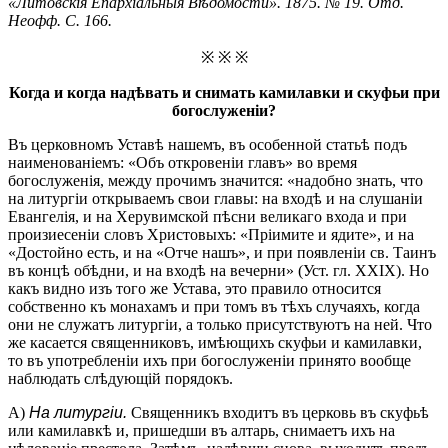
«Литовскія Епархіальныя Вѣдомости». 1875. № 19. Отд.
Неофф. С. 166.
※ ※ ※
Когда и когда надѣвать и снимать камилавки и скуфьи при
богослуженіи?
Въ церковномъ Уставѣ нашемъ, въ особенной статьѣ подъ
наименованіемъ: «Объ откровеніи главъ» во время
богослуженія, между прочимъ значится: «надобно знать, что
на литургіи открываемъ свои главы: на входѣ и на слушаніи
Евангелія, и на Херувимской пѣсни великаго входа и при
произиесеніи словъ Христовыхъ: «Пріимите и ядите», и на
«Достойно есть, и на «Отче нашъ», и при появленіи св. Таинъ
въ концѣ обѣдни, и на входѣ на вечерни» (Уст. гл. XXIX). Но
какъ видно изъ того же Устава, это правило относится
собственно къ монахамъ и при томъ въ тѣхъ случаяхъ, когда
они не служатъ литургіи, а только присутствуютъ на ней. Что
же касается священниковъ, имѣющихъ скуфьи и камилавки,
то въ употребленіи ихъ при богослуженіи принято вообще
наблюдать слѣдующій порядокъ.
А)
На литургіи.
Священникъ входитъ въ церковь въ скуфьѣ
или камилавкѣ и, пришедши въ алтарь, снимаетъ ихъ на