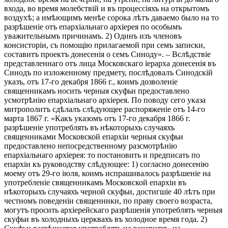
входа, во время молебствій и въ процессіяхъ на открытомъ
воздухѣ; а имѣющимъ менѣе сорока лѣтъ даваемо было на то
разрѣшеніе отъ епархіальнаго архіерея по особымъ
уважительнымъ причинамъ. 2) Одинъ изъ членовъ
консисторіи, съ помощію прилагаемой при семъ записки,
составитъ проектъ донесенія о семъ Синоду». – Вслѣдствіе
представленнаго отъ лица Московскаго іерарха донесенія въ
Синодъ по изложенному предмету, послѣдовалъ Синодскій
указъ, отъ 17-го декабря 1866 г., коимъ дозволеніе
священникамъ носить черныя скуфьи предоставлено
усмотрѣнію епархіальнаго архіерея. По поводу сего указа
митрополитъ сдѣлалъ слѣдующее распоряженіе отъ 14-го
марта 1867 г. «Какъ указомъ отъ 17-го декабря 1866 г.
разрѣшеніе употреблять въ нѣкоторыхъ случаяхъ
священниками Московской епархіи черныя скуфьи
предоставлено непосредственному разсмотрѣнію
епархіальнаго архіерея: то постановить и предписать по
епархіи къ руководству слѣдующее: 1) согласно донесенію
моему отъ 29-го іюля, коимъ испрашивалось разрѣшеніе на
употребленіе священникамъ Московской епархіи въ
нѣкоторыхъ случаяхъ черной скуфьи, достигшіе 40 лѣтъ при
честномъ поведеніи священники, по праву своего возраста,
могутъ просить архіерейскаго разрѣшенія употреблять черныя
скуфьи въ холодныхъ церквахъ въ холодное время года. 2)