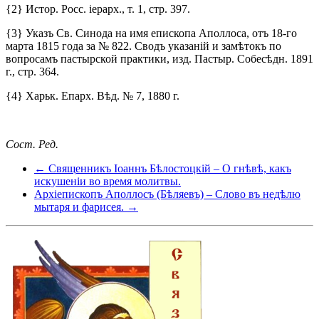
{2} Истор. Росс. іерарх., т. 1, стр. 397.
{3} Указъ Св. Синода на имя епископа Аполлоса, отъ 18-го
марта 1815 года за № 822. Сводъ указаній и замѣтокъ по
вопросамъ пастырской практики, изд. Пастыр. Собесѣдн. 1891
г., стр. 364.
{4} Харьк. Епарх. Вѣд. № 7, 1880 г.
Сост. Ред.
← Священникъ Іоаннъ Бѣлостоцкій – О гнѣвѣ, какъ
искушеніи во время молитвы.
Архіепископъ Аполлосъ (Бѣляевъ) – Слово въ недѣлю
мытаря и фарисея. →