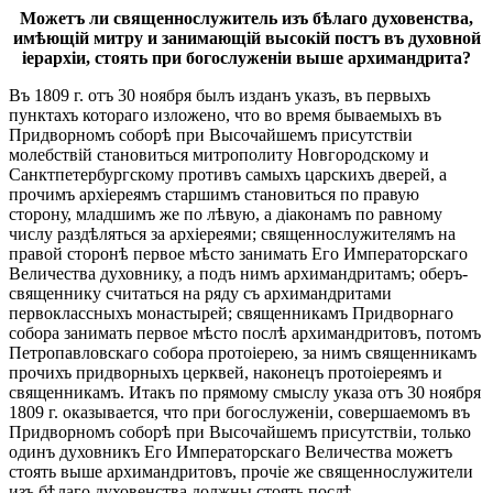
Можетъ ли священнослужитель изъ бѣлаго духовенства,
имѣющій митру и занимающій высокій постъ въ духовной
іерархіи, стоять при богослуженіи выше архимандрита?
Въ 1809 г. отъ 30 ноября былъ изданъ указъ, въ первыхъ
пунктахъ котораго изложено, что во время бываемыхъ въ
Придворномъ соборѣ при Высочайшемъ присутствіи
молебствій становиться митрополиту Новгородскому и
Санктпетербургскому противъ самыхъ царскихъ дверей, а
прочимъ архіереямъ старшимъ становиться по правую
сторону, младшимъ же по лѣвую, а діаконамъ по равному
числу раздѣляться за архіереями; священнослужителямъ на
правой сторонѣ первое мѣсто занимать Его Императорскаго
Величества духовнику, а подъ нимъ архимандритамъ; оберъ-
священнику считаться на ряду съ архимандритами
первоклассныхъ монастырей; священникамъ Придворнаго
собора занимать первое мѣсто послѣ архимандритовъ, потомъ
Петропавловскаго собора протоіерею, за нимъ священникамъ
прочихъ придворныхъ церквей, наконецъ протоіереямъ и
священникамъ. Итакъ по прямому смыслу указа отъ 30 ноября
1809 г. оказывается, что при богослуженіи, совершаемомъ въ
Придворномъ соборѣ при Высочайшемъ присутствіи, только
одинъ духовникъ Его Императорскаго Величества можетъ
стоять выше архимандритовъ, прочіе же священнослужители
изъ бѣлаго духовенства должны стоять послѣ