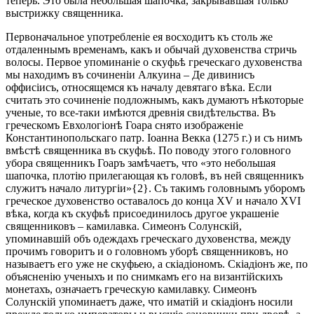
теперь. Это была небольшая шапочка, закрывавшая только
выстрижку священника.
Первоначальное употребленіе ея восходитъ къ столь же
отдаленнымъ временамъ, какъ и обычай духовенства стричь
волосы. Первое упоминаніе о скуфьѣ греческаго духовенства
мы находимъ въ сочиненіи Алкуина – Де дивинисъ
оффисіисъ, относящемся къ началу девятаго вѣка. Если
считать это сочиненіе подложнымъ, какъ думаютъ нѣкоторые
ученые, то все-таки имѣются древнія свидѣтельства. Въ
греческомъ Евхологіонѣ Гоара снято изображеніе
Константинопольскаго патр. Іоанна Векка (1275 г.) и съ нимъ
вмѣстѣ священника въ скуфьѣ. По поводу этого головного
убора священникъ Гоаръ замѣчаетъ, что «это небольшая
шапочка, плотію прилегающая къ головѣ, въ ней священникъ
служитъ начало литургіи»{2}. Съ такимъ головнымъ уборомъ
греческое духовенство оставалось до конца ХV и начало XVI
вѣка, когда къ скуфьѣ присоединилось другое украшеніе
священниковъ – камилавка. Симеонъ Солунскій,
упоминавшій объ одеждахъ греческаго духовенства, между
прочимъ говоритъ и о головномъ уборѣ священниковъ, но
называетъ его уже не скуфьею, а скіадіономъ. Скіадіонъ же, по
объясненію ученыхъ и по снимкамъ его на византійскихъ
монетахъ, означаетъ греческую камилавку. Симеонъ
Солунскій упоминаетъ даже, что иматій и скіадіонъ носили