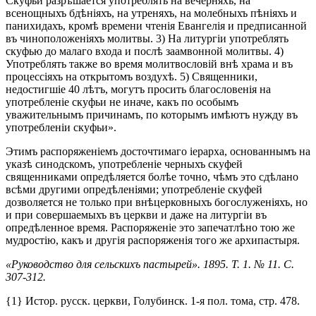
Скуфьи разрѣшается употреблять на вечерняхъ, на
всенощныхъ бдѣніяхъ, на утреняхъ, на молебныхъ пѣніяхъ и
панихидахъ, кромѣ времени чтенія Евангелія и предписанной
въ чиноположеніяхъ молитвы. 3) На литургіи употреблять
скуфью до малаго входа и послѣ заамвонной молитвы. 4)
Употреблять также во время молитвословій внѣ храма и въ
процессіяхъ на открытомъ воздухѣ. 5) Священники,
недостигшіе 40 лѣтъ, могутъ просить благословенія на
употребленіе скуфьи не иначе, какъ по особымъ
уважительнымъ причинамъ, по которымъ имѣютъ нужду въ
употребленіи скуфьи».
Этимъ распоряженіемъ досточтимаго іерарха, основаннымъ на
указѣ синодскомъ, употребленіе черныхъ скуфей
священниками опредѣляется болѣе точно, чѣмъ это сдѣлано
всѣми другими опредѣленіями; употребленіе скуфей
дозволяется не только при внѣцерковныхъ богослуженіяхъ, но
и при совершаемыхъ въ церкви и даже на литургіи въ
опредѣленное время. Распоряженіе это запечатлѣно тою же
мудростію, какъ и другія распоряженія того же архипастыря.
«Руководство для сельскихъ пастырей». 1895. Т. 1. № 11. С.
307-312.
{1} Истор. русск. церкви, Голубинск. 1-я пол. тома, стр. 478.