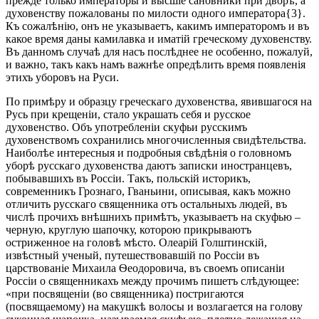
прежде только императоры и высшіе сановники при дворѣ, а
духовенству пожалованы по милости одного императора{3}.
Къ сожалѣнію, онъ не указываетъ, какимъ императоромъ и въ
какое время даны камилавка и иматій греческому духовенству.
Въ данномъ случаѣ для насъ послѣднее не особенно, пожалуй,
и важно, такъ какъ намъ важнѣе опредѣлить время появленія
этихъ уборовъ на Руси.
По примѣру и образцу греческаго духовенства, явившагося на
Русь при крещеніи, стало украшать себя и русское
духовенство. Объ употребленіи скуфьи русскимъ
духовенствомъ сохранились многочисленныя свидѣтельства.
Наиболѣе интересныя и подробныя свѣдѣнія о головномъ
уборѣ русскаго духовенства даютъ записки иностранцевъ,
побывавшихъ въ Россіи. Такъ, польскій историкъ,
современникъ Грознаго, Гваньини, описывая, какъ можно
отличить русскаго священника отъ остальныхъ людей, въ
числѣ прочихъ внѣшнихъ примѣтъ, указываетъ на скуфью –
черную, круглую шапочку, которою прикрываютъ
остриженное на головѣ мѣсто. Олеарій Голштинскій,
извѣстный ученый, путешествовавшій по Россіи въ
царствованіе Михаила Ѳеодоровича, въ своемъ описаніи
Россіи о священникахъ между прочимъ пишетъ слѣдующее:
«при посвященіи (во священника) постригаются
(посвящаемому) на макушкѣ волосы и возлагается на голову