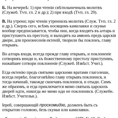
Б.
На вечернѣ: 1) при чтеніи свѣтильничныхъ молитвъ
(Служеб. Тѵп. гл. 2 и др.); 2) при входѣ (Тѵп. гл. 29).
В.
На утрени; при чтеніи утреннихъ молитвъ (Служ. Тѵп. гл. 2
и др.). Сверхъ сего, всѣмъ носящимъ камилавки и скуѳьи
вообще предписывается, чтобы они, когда входятъ въ алтарь и
приступаютъ къ престолу, и выходятъ на амвонъ предъ царскія
двери, для произнесенія ектеній, творили бы поклонъ, главу
открывъ.
Во алтарь входя, всегда прежде главу открывъ, и поклоненіе
сотворивъ вниди и, къ божественному престолу приступивъ,
нижайшее сотвори поклоненіе (Служеб. Извѣст. Учит.).
Егда ектенію предъ святыми царскими вратами глаголеши,
всегда первѣе, благоговѣйно главу открывъ поклонися, и
тогда начинай, такожде скончавъ поклонися, и отыди. Симъ
же образомъ, и егда приключается мимо святыхъ царскихъ
дверей идти, никогда же мимо иди не поклонився. (Служебн.
Извѣст. Учительн.).
Іерей, совершающій
проскомидію
, долженъ быть съ
открытою головою, безъ скуѳьи или камилавки.