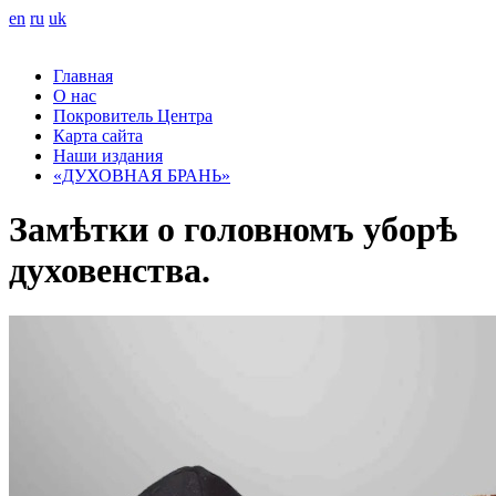
en
ru
uk
Главная
О нас
Покровитель Центра
Карта сайта
Наши издания
«ДУХОВНАЯ БРАНЬ»
Замѣтки о головномъ уборѣ
духовенства.