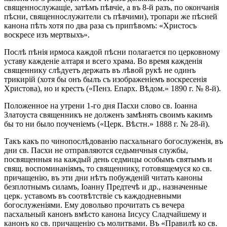
священнослужащіе, затѣмъ пѣвчіе, а въ 8-й разъ, по окончанія
пѣсни, священнослужители съ пѣвчими), тропари же пѣсней
канона пѣть хотя по два раза съ припѣвомъ: «Христосъ
воскресе изъ мертвыхъ».
Послѣ пѣнія ирмоса каждой пѣсни полагается по церковному
уставу кажденіе алтаря и всего храма. Во время кажденія
священнику слѣдуетъ держать въ лѣвой рукѣ не одинъ
трикирій (хотя бы онъ былъ съ изображеніемъ воскресенія
Христова), но и крестъ («Пенз. Епарх. Вѣдом.» 1890 г. № 8-й).
Положенное на утрени 1-го дня Пасхи слово св. Іоанна
Златоуста священникъ не долженъ замѣнять своимъ какимъ
бы то ни было поученіемъ («Церк. Вѣстн.» 1888 г. № 28-й).
Такъ какъ по чинопослѣдованію пасхальнаго богослуженія, въ
дни св. Пасхи не отправляются седьмнчныя службы,
посвященныя на каждый день седмицы особымъ святымъ и
свящ. воспоминаніямъ, то священнику, готовящемуся ко св.
причащенію, въ эти дни нѣтъ побужденій читать каноны
безплотнымъ силамъ, Іоанну Предтечѣ и др., назначенные
церк. уставомъ въ соотвѣтствіе съ каждодневными
богослуженіями. Ему довольво прочитать съ вечера
пасхальный канонъ вмѣсто канона Іисусу Сладчайшему и
канонъ ко св. причащенію съ молитвами. Въ «Правилѣ ко св.