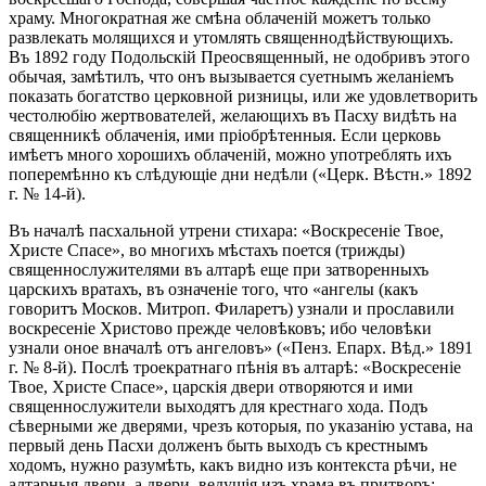
храму. Многократная же смѣна облаченій можетъ только
развлекать молящихся и утомлять священнодѣйствующихъ.
Въ 1892 году Подольскій Преосвященный, не одобривъ этого
обычая, замѣтилъ, что онъ вызывается суетнымъ желаніемъ
показать богатство церковной ризницы, или же удовлетворить
честолюбію жертвователей, желающихъ въ Пасху видѣть на
священникѣ облаченія, ими пріобрѣтенныя. Если церковь
имѣетъ много хорошихъ облаченій, можно употреблять ихъ
поперемѣнно къ слѣдующіе дни недѣли («Церк. Вѣстн.» 1892
г. № 14-й).
Въ началѣ пасхальной утрени стихара: «Воскресеніе Твое,
Христе Спасе», во многихъ мѣстахъ поется (трижды)
священнослужителями въ алтарѣ еще при затворенныхъ
царскихъ вратахъ, въ означеніе того, что «ангелы (какъ
говоритъ Москов. Митроп. Филаретъ) узнали и прославили
воскресеніе Христово прежде человѣковъ; ибо человѣки
узнали оное вначалѣ отъ ангеловъ» («Пенз. Епарх. Вѣд.» 1891
г. № 8-й). Послѣ троекратнаго пѣнія въ алтарѣ: «Воскресеніе
Твое, Христе Спасе», царскія двери отворяются и ими
священнослужители выходятъ для крестнаго хода. Подъ
сѣверными же дверями, чрезъ которыя, по указанію устава, на
первый день Пасхи долженъ быть выходъ съ крестнымъ
ходомъ, нужно разумѣть, какъ видно изъ контекста рѣчи, не
алтарныя двери, а двери, ведущія изъ храма въ притворъ: