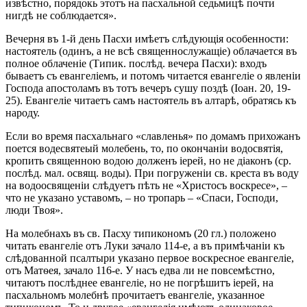
извѣстно, порядокь этотъ на пасхальной седьмицѣ почти
нигдѣ не соблюдается».
Вечерня въ 1-й день Пасхи имѣетъ слѣдующія особенности:
настоятель (одинъ, а не всѣ священнослужащіе) облачается въ
полное облаченіе (Типик. послѣд. вечера Пасхи): входъ
бываетъ съ евангеліемъ, и потомъ читается евангеліе о явленіи
Господа апостоламъ въ тотъ вечеръ сушу поздѣ (Іоан. 20, 19-
25). Евангеліе читаетъ самъ настоятель въ алтарѣ, обратясь къ
народу.
Если во время пасхальнаго «славленья» по домамъ прихожанъ
поется водесвятеый молебень, то, по окончаніи водосвятія,
кропить священною водою долженъ іерей, но не діаконъ (ср.
послѣд. мал. освящ. воды). При погруженіи св. креста въ воду
на водоосвященіи слѣдуетъ пѣть не «Христосъ воскресе», –
что не указано уставомъ, – но тропарь – «Спаси, Господи,
люди Твоя».
На молебнахъ въ св. Пасху типикономъ (20 гл.) положено
читать евангеліе отъ Луки зачало 114-е, а въ примѣчаніи къ
слѣдованной псалтыри указано первое воскресное евангеліе,
отъ Матѳея, зачало 116-е. У насъ едва ли не повсемѣстно,
читаютъ послѣднее евангеліе, но не погрѣшитъ іерей, на
пасхальномъ молебнѣ прочитаетъ евангеліе, указанное