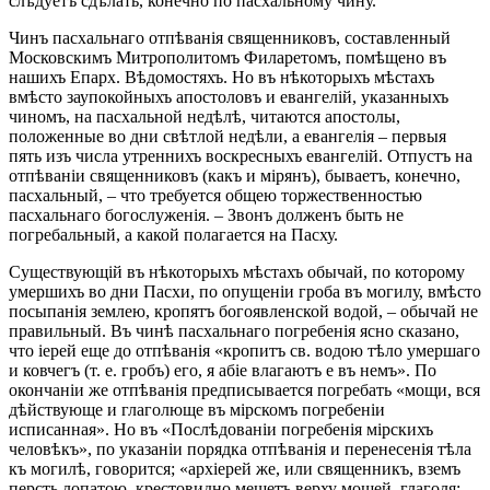
слѣдуетъ сдѣлать, конечно по пасхальному чину.
Чинъ пасхальнаго отпѣванія священниковъ, составленный
Московскимъ Митрополитомъ Филаретомъ, помѣщено въ
нашихъ Епарх. Вѣдомостяхъ. Но въ нѣкоторыхъ мѣстахъ
вмѣсто заупокойныхъ апостоловъ и евангелій, указанныхъ
чиномъ, на пасхальной недѣлѣ, читаются апостолы,
положенные во дни свѣтлой недѣли, а евангелія – первыя
пять изъ числа утреннихъ воскресныхъ евангелій. Отпустъ на
отпѣваніи священниковъ (какъ и мірянъ), бываетъ, конечно,
пасхальный, – что требуется общею торжественностью
пасхальнаго богослуженія. – Звонъ долженъ быть не
погребальный, а какой полагается на Пасху.
Существующій въ нѣкоторыхъ мѣстахъ обычай, по которому
умершихъ во дни Пасхи, по опущеніи гроба въ могилу, вмѣсто
посыпанія землею, кропятъ богоявленской водой, – обычай не
правильный. Въ чинѣ пасхальнаго погребенія ясно сказано,
что іерей еще до отпѣванія «кропитъ св. водою тѣло умершаго
и ковчегъ (т. е. гробъ) его, я абіе влагаютъ е въ немъ». По
окончаніи же отпѣванія предписывается погребать «мощи, вся
дѣйствующе и глаголюще въ мірскомъ погребеніи
исписанная». Но въ «Послѣдованіи погребенія мірскихъ
человѣкъ», по указаніи порядка отпѣванія и перенесенія тѣла
къ могилѣ, говорится; «архіерей же, или священникъ, вземъ
персть лопатою, крестовидно мещетъ верху мощей, глаголя: