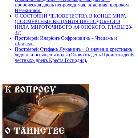
пророческая дверь непроходимая, виденная пророком
Иезекиилем.
О СОСТОЯНИ ЧЕЛОВЕЧЕСТВА В КОНЦЕ МИРА
(ПОСМЕРТНЫЕ ВЕЩАНИЯ ПРЕПОДОБНОГО
НИЛА МИРОТОЧИВОГО АФОНСКОГО, ГЛАВЫ 28-
37)
Протоіерей Иларіонъ Софроновичъ – Чтецамъ и
пѣвцамъ.
Протоіерей Стефанъ Луканинъ – О значеніи крестныхъ
ходовъ и освященія воды (Слово въ день Происхожденія
честныхъ древъ Креста Господня).