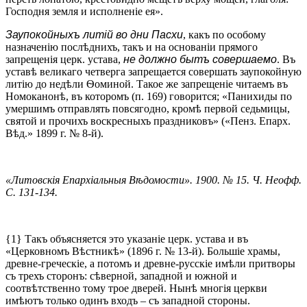
Господня земля и исполненіе ея».
Заупокойныхъ литій во дни Пасхи
, какъ по особому
назначенію послѣднихъ, такъ и на основаніи прямого
запрещенія церк. устава,
не должно бытъ совершаемо
. Въ
уставѣ великаго четверга запрещается совершать заупокойную
литію до недѣли Ѳоминой. Такое же запрещеніе читаемъ въ
Номоканонѣ, въ которомъ (п. 169) говорится; «Панихиды по
умершимъ отправлять повсягодно, кромѣ первой седьмицы,
святой и прочихъ воскресныхъ праздниковъ» («Пенз. Епарх.
Вѣд.» 1899 г. № 8-й).
«Литовскія Епархіальныя Вѣдомости». 1900. № 15. Ч. Неофф.
С. 131-134.
{1} Такъ объясняется это указаніе церк. устава и въ
«Церковномъ Вѣстникѣ» (1896 г. № 13-й). Большіе храмы,
древне-греческіе, а потомъ и древне-русскіе имѣли притворы
съ трехъ сторонъ: сѣверной, западной и южной и
соотвѣтственно тому трое дверей. Нынѣ многія церкви
имѣютъ только одинъ входъ – съ западной стороны.