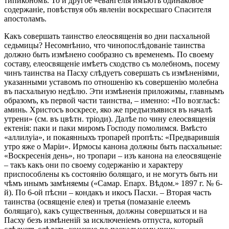
типикономъ. То и другое «евангелія имѣютъ одинаковое
содержаніе, повѣствуя объ явленіи воскресшаго Спасителя
апостоламъ.
Какъ совершать таинство елеосвященія во дни пасхальной
седьмицы? Несомнѣнио, что чинопослѣдованіе таинства
должно быть измѣнено сообразно съ временемъ. По своему
составу, елеосвященіе имѣетъ сходство съ молебномъ, посему
чинъ таинства на Пасху слѣдуетъ совершать съ измѣненіями,
указанными уставомъ по отношенію къ совершенію молебна
въ пасхальную недѣлю. Эти измѣненія приложимы, главнымъ
образомъ, къ первой части таинства, – именно: «По возгласѣ:
аминь. Христосъ воскресе, яко же предъизъявися въ началѣ
утрени» (см. въ цвѣтн. тріоди). Далѣе по чину елеосвященія
ектенія: паки и паки миромъ Господу помолимся. Вмѣсто
«аллилуіа», и покаянныхъ тропарей пропѣть: «Предварившія
утро яже о Маріи». Ирмосы канона должны быть пасхальные:
«Воскресенія день», но тропари – изъ канона на елеосвященіе
– такъ какъ они по своему содержанію и характеру
приспособлены къ состоянію болящаго, и не могутъ быть ни
чѣмъ инымъ замѣняемы («Самар. Епарх. Вѣдом.» 1897 г. № 6-
й). По 6-ой пѣсни – кондакъ и икосъ Пасхи. – Вторая часть
таинства (освященіе елея) и третья (помазаніе елеемъ
болящаго), какъ существенныя, должны совершаться и на
Пасху безъ измѣненій за исключеніемъ отпуста, который