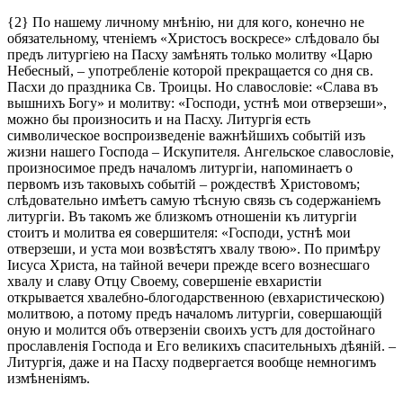
{2} По нашему личному мнѣнію, ни для кого, конечно не
обязательному, чтеніемъ «Христосъ воскресе» слѣдовало бы
предъ литургіею на Пасху замѣнять только молитву «Царю
Небесный, – употребленіе которой прекращается со дня св.
Пасхи до праздника Св. Троицы. Но славословіе: «Слава въ
вышнихъ Богу» и молитву: «Господи, устнѣ мои отверзеши»,
можно бы произносить и на Пасху. Литургія есть
символическое воспроизведеніе важнѣйшихъ событій изъ
жизни нашего Господа – Искупителя. Ангельское славословіе,
произносимое предъ началомъ литургіи, напоминаетъ о
первомъ изъ таковыхъ событій – рождествѣ Христовомъ;
слѣдовательно имѣетъ самую тѣсную связь съ содержаніемъ
литургіи. Въ такомъ же близкомъ отношеніи къ литургіи
стоитъ и молитва ея совершителя: «Господи, устнѣ мои
отверзеши, и уста мои возвѣстятъ хвалу твою». По примѣру
Іисуса Христа, на тайной вечери прежде всего вознесшаго
хвалу и славу Отцу Своему, совершеніе евхаристіи
открывается хвалебно-блогодарственною (евхаристическою)
молитвою, а потому предъ началомъ литургіи, совершающій
оную и молится объ отверзеніи своихъ устъ для достойнаго
прославленія Господа и Его великихъ спасительныхъ дѣяній. –
Литургія, даже и на Пасху подвергается вообще немногимъ
измѣненіямъ.