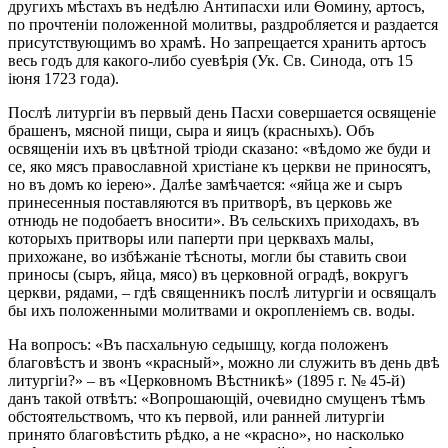
другихъ мѣстахъ въ недѣлю Антипасхи или Ѳомину, артосъ,
по прочтеніи положенной молитвы, раздробляется и раздается
присутствующимъ во храмѣ. Но запрещается хранить артосъ
весь годъ для какого-либо суевѣрія (Ук. Св. Синода, отъ 15
іюня 1723 года).
Послѣ литургіи въ первый день Пасхи совершается освященіе
брашенъ, мясной пищи, сыра и яицъ (красныхъ). Объ
освященіи ихъ въ цвѣтной тріоди сказано: «вѣдомо же буди и
се, яко мясъ православной христіане къ церкви не приносятъ,
но въ домъ ко іерею». Далѣе замѣчается: «яйца же и сыръ
принесенныя поставляются въ притворѣ, въ церковь же
отнюдь не подобаетъ вносити». Въ сельскихъ приходахъ, въ
которыхъ притворы или паперти при церквахъ малы,
прихожане, во избѣжаніе тѣсноты, могли бы ставить свои
приносы (сыръ, яйца, мясо) въ церковной оградѣ, вокругъ
церкви, рядами, – гдѣ священникъ послѣ литургіи и освящалъ
бы ихъ положенными молитвами и окропленіемъ св. воды.
На вопросъ: «Въ пасхальную седышцу, когда положенъ
благовѣстъ и звонъ «красный», можно ли служить въ день двѣ
литургіи?» – въ «Церковномъ Вѣстникѣ» (1895 г. № 45-й)
данъ такой отвѣтъ: «Вопрошающій, очевидно смущенъ тѣмъ
обстоятельствомъ, что къ первой, или ранней литургіи
принято благовѣстить рѣдко, а не «красно», но насколько