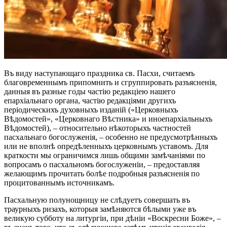
Въ виду наступающаго праздника св. Пасхи, считаемъ
благовременнымъ припомнить и сгруппировать разъясненія,
данныя въ разные годы частію редакціею нашего
епархіальнаго органа, частію редакціями другихъ
періодическихъ духовныхъ изданій («Церковныхъ
Вѣдомостей», «Церковнаго Вѣстника» и иноепархіальныхъ
Вѣдомостей), – относительно нѣкоторыхъ частностей
пасхальнаго богослуженія, – особенно не предусмотрѣнныхъ
или не вполнѣ опредѣленныхъ церковнымъ уставомъ. Для
краткости мы ограничимся лишь общими замѣчаніями по
вопросамъ о пасхальномъ богослуженіи, – предоставляя
желающимъ прочитать болѣе подробныя разъясненія по
процитованнымъ источникамъ.
Пасхальную полунощницу не слѣдуетъ совершать въ
траурныхъ ризахъ, которыя замѣняются бѣлыми уже въ
великую субботу на литургіи, при дѣніи «Воскресни Боже», –