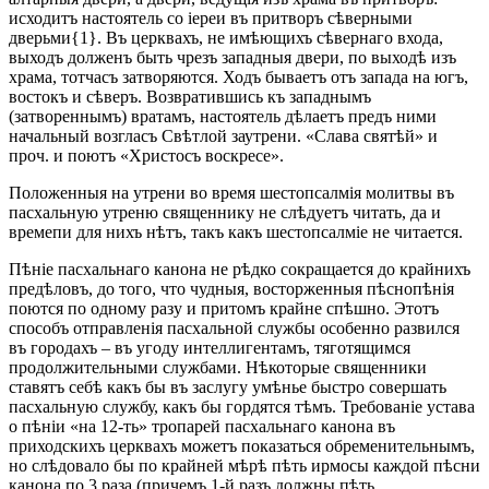
исходитъ настоятель со іереи въ притворъ сѣверными
дверьми{1}. Въ церквахъ, не имѣющихъ сѣвернаго входа,
выходъ долженъ быть чрезъ западныя двери, по выходѣ изъ
храма, тотчасъ затворяются. Ходъ бываетъ отъ запада на югъ,
востокъ и сѣверъ. Возвратившись къ западнымъ
(затвореннымъ) вратамъ, настоятель дѣлаетъ предъ ними
начальный возгласъ Свѣтлой заутрени. «Слава святѣй» и
проч. и поютъ «Христосъ воскресе».
Положенныя на утрени во время шестопсалмія молитвы въ
пасхальную утреню священнику не слѣдуетъ читать, да и
времепи для нихъ нѣтъ, такъ какъ шестопсалміе не читается.
Пѣніе пасхальнаго канона не рѣдко сокращается до крайнихъ
предѣловъ, до того, что чудныя, восторженныя пѣснопѣнія
поются по одному разу и притомъ крайне спѣшно. Этотъ
способъ отправленія пасхальной службы особенно развился
въ городахъ – въ угоду интеллигентамъ, тяготящимся
продолжительными службами. Нѣкоторые священники
ставятъ себѣ какъ бы въ заслугу умѣнье быстро совершать
пасхальную службу, какъ бы гордятся тѣмъ. Требованіе устава
о пѣніи «на 12-ть» тропарей пасхальнаго канона въ
приходскихъ церквахъ можетъ показаться обременительнымъ,
но слѣдовало бы по крайней мѣрѣ пѣть ирмосы каждой пѣсни
канона по 3 раза (причемъ 1-й разъ должны пѣть