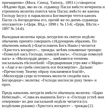
причащенію» (Моск. Синод. Типогр., 1893 г.) говорится:
«Вѣдомо буди, яко во св. седьмицу Пасхи вмѣсто вечернихъ и
утреннихъ молитвъ поются часы Пасхи; вмѣсто же канона
Господу Іисусу и параклисиса Богоматери чтется канонъ
Пасхи съ богородичны его, прочій же по днемъ седьмицы
опускаются» («Церк. Вѣд.» 1898 г. № 13-й; «Церк. Вѣстн.»
1897 № 14-й).
Выходныя молитвы предъ литургіею въ святую недѣлю
обычаемъ принято совершать слѣдующимъ образомъ. По
обычномъ началѣ («Благословенъ Богъ Нашъ») читается
«Христосъ воскресе»... трижды; затѣмъ покаянные тропари:
«Помилуй насъ Господи, помилуй насъ», «Господи помилуй
насъ» и «Милосердія двери»... замѣняются чтеніемъ
пасхальныхъ пѣснопѣній: «Предварившая утро яже о Маріи»
и «Аще и во гробь снисшелъ еси бозсмертне». Дальше:
«Пречистому Твоему образу покланяемся благій»,
«Милосердія сущи источникъ милости сподоби насъ
Богородице»; молитва: «Господи ниспосли руку твою» и
проч.
Предъ началомъ литургіи вмѣсто обычныхъ молитвъ: «Царю
Небесный», «Слава въ вышнихъ Богу» и «Господи устнѣ мои
отверзеши» во дни пасхальной недѣли читается (съ
воздѣтыми руками) «Христосъ воскресе» – трижды{2}.