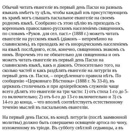
Обычай читать евангеліе въ первый день Пасхи на разныхъ
языкахъ имѣетъ ту цѣль, чтобы каждый изъ присутствующихъ
въ храмѣ могъ слышать пасхальное евангеліе на своемъ
родномъ языкѣ. Сообразно съ этою цѣлію въ приходахъ съ
кореннымъ православно-русскимъ населеніемъ священникъ,
по словамъ «Руков. для сел. паст.» (1888 г.) можетъ читать
евангеліе на русскомъ языкѣ (діаконъ – непремѣнно на
славянскомъ), въ приходахъ же еъ инородческимъ населеніемъ
на языкѣ послѣдняго, если, конечно, священникъ знакомъ съ
нимъ. Впрочемъ это не обязательно для священника и онъ
можетъ читать евангеліе въ первый день Пасхи на
славянскомъ языкѣ, какъ и діаконъ. Относительно того, на
сколько частей и какъ раздѣлять евангеліе на литургіи въ
первый день св. Пасхи, – опредѣленнаго правила нѣтъ. По
сообщенію «Церковнаго Вѣстника» (1888 г. № 33-й), въ
церквахъ столичныхъ и при архіерейскомъ служеніи чаще
всего дѣлятъ это евангеліе на три части: 1) отъ стиха 1-го до 5-
го включительно; 2) отъ 6-го до 13-го включительно и 3) съ
14-го до конца, – что вполнѣ соотвѣтствуетъ естественному
теченію мыслей въ пасхальномъ евангеліи.
На первый день Пасхи, въ концѣ литургіи (послѣ заамвонной
молитвы) должно быть совершаемо освященіе артоса по чину,
изложенному въ тріоди. Въ субботу свѣтлой седьмицы, а въ