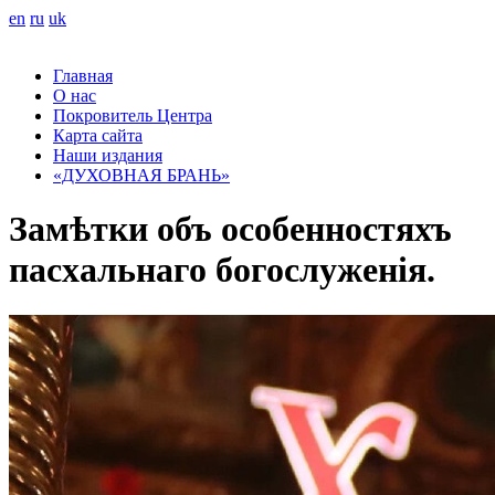
en
ru
uk
Главная
О нас
Покровитель Центра
Карта сайта
Наши издания
«ДУХОВНАЯ БРАНЬ»
Замѣтки объ особенностяхъ
пасхальнаго богослуженія.