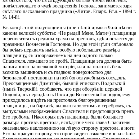
въ знакъ того, что съ слѣдующаго затѣмъ чтенія евангелія,
повѣствующаго о чудѣ воскресенія Господа, занимается заря
свѣтлаго пасхальнаго праздника («Литов. Епарх. Вѣд.» 1894 г.
№ 14-й).
Въ концѣ этой полунощницы (при пѣній ирмоса 9-ой пѣсни
канона великой субботы: «Не рыдай Мене, Мати») плащаница
переносится съ средины храма на престолъ, гдѣ и остается до
праздника Вознесенія Господня. Но для этой цѣли слѣдовало
бы всѣмъ церквамъ имѣть особую небольшаго размѣра
плащаницу, съ изображеніемъ на ней одного только
Спасителя, лежащаго во гробѣ. Плащаница эта должна быть
написанною на шелковой матеріи, или на полотнѣ безъ
всякихъ вышивокъ и съ гладкою поверхностью для
безопасной постановки на ней богослужебныхъ сосудовъ.
Преосвященный Димитрій, бывшій епискоиъ Подольскій
(нынѣ Тверскій), сообщаетъ, что при обозрѣніи церквей
Подоліи, въ періодѣ отъ Пасхи до Вознесенія Господня, ему
приходилось видѣть на престолахъ благоукрашенныя
плащаницы, на бархатѣ, вышитыя золотомъ и серебромъ, съ
выпуклыми изображеніями Спасителя и предстоящихъ предъ
Его гробомъ. Нѣкоторыя изъ плащаницъ были большаго
размѣра противъ престола, вслѣдствіе чего глава Спасителя
оказывалась наклоненною на лѣвую сторону престола, а ноги
Его на правую сторону, что производитъ тяжелое впечатлѣніе.