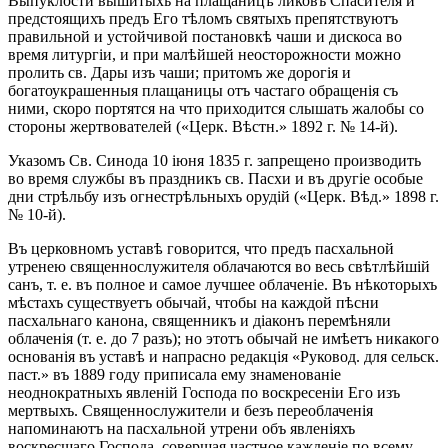
Выпуклости вышитыхъ на плащаницѣ ликовъ Спасителя и
предстоящихъ предъ Его тѣломъ святыхъ препятствуютъ
правильной и устойчивой постановкѣ чаши и дискоса во
время литургіи, и при малѣйшей неосторожности можно
пролить св. Дары изъ чаши; притомъ же дорогія и
богатоукрашенныя плащаницы отъ частаго обращенія съ
ними, скоро портятся на что приходится слышать жалобы со
стороны жертвователей («Церк. Вѣстн.» 1892 г. № 14-й).
Указомъ Св. Синода 10 іюня 1835 г. запрещено производить
во время службы въ праздникъ св. Пасхи и въ другіе особые
дни стрѣльбу изъ огнестрѣльныхъ орудій («Церк. Вѣд.» 1898 г.
№ 10-й).
Въ церковномъ уставѣ говорится, что предъ пасхальной
утренею священнослужителя облачаются во весь свѣтлѣйшій
санъ, т. е. въ полное и самое лучшее облаченіе. Въ нѣкоторыхъ
мѣстахъ существуетъ обычай, чтобы на каждой пѣсни
пасхальнаго канона, священникъ и діаконъ перемѣняли
облаченія (т. е. до 7 разъ); но этотъ обычай не имѣетъ никакого
основанія въ уставѣ и напрасно редакція «Руковод. для сельск.
паст.» въ 1889 году приписала ему знаменованіе
неоднократныхъ явленій Господа по воскресеніи Его изъ
мертвыхъ. Священнослужители и безъ переоблаченія
напоминаютъ на пасхальной утрени объ явленіяхъ
воскресшаго Господа, совершая частное кажденіе по всему