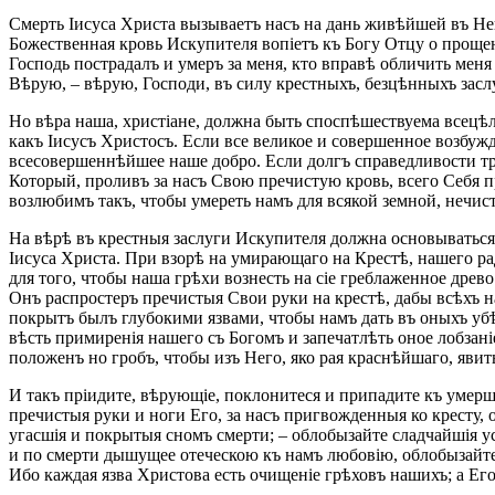
Смерть Іисуса Христа вызываетъ насъ на дань живѣйшей въ Нег
Божественная кровь Искупителя вопіетъ къ Богу Отцу о проще
Господь пострадалъ и умеръ за меня, кто вправѣ обличить мен
Вѣрую, – вѣрую, Господи, въ силу крестныхъ, безцѣнныхъ заслу
Но вѣра наша, христіане, должна быть споспѣшествуема всецѣ
какъ Іисусъ Христосъ. Если все великое и совершенное возбуж
всесовершеннѣйшее наше добро. Если долгъ справедливости т
Который, проливъ за насъ Свою пречистую кровь, всего Себя 
возлюбимъ такъ, чтобы умереть намъ для всякой земной, нечис
На вѣрѣ въ крестныя заслуги Искупителя должна основываться 
Іисуса Христа. При взорѣ на умирающаго на Крестѣ, нашего ра
для того, чтобы наша грѣхи вознесть на сіе греблаженное древ
Онъ распростеръ пречистыя Свои руки на крестѣ, дабы всѣхъ н
покрытъ былъ глубокими язвами, чтобы намъ дать въ оныхъ убѣ
вѣсть примиренія нашего съ Богомъ и запечатлѣть оное лобзан
положенъ но гробъ, чтобы изъ Него, яко рая краснѣйшаго, явить
И такъ пріидите, вѣрующіе, поклонитеся и припадите къ умерш
пречистыя руки и ноги Его, за насъ пригвожденныя ко кресту, 
угасшія и покрытыя сномъ смерти; – облобызайте сладчайшія у
и по смерти дышущее отеческою къ намъ любовію, облобызайте
Ибо каждая язва Христова есть очищеніе грѣховъ нашихъ; а Его