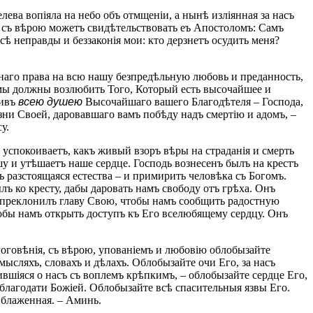
ева вопіяла на небо объ отмщеніи, а нынѣ изліянная за насъ
 съ вѣрою можетъ свидѣтельствовать еъ Апостоломъ: Самъ
ѣ неправды и беззаконія мои: кто дерзнетъ осудить меня?
наго права на всю нашу безпредѣльную любовь и преданность,
ъ мы должны возлюбить Того, Который есть высочайшее и
бивъ
всею душею
Высочайшаго вашего Благодѣтеля – Господа,
ни Своей, даровавшаго вамъ побѣду надъ смертію и адомъ, –
у.
успокоиваетъ, какъ живый взоръ вѣры на страданія и смерть
шу и утѣшаетъ наше сердце. Господь вознесенъ былъ на крестъ
ь разстоящаяся естества – и примирить человѣка съ Богомъ.
 ко кресту, дабы даровать намъ свободу отъ грѣха. Онъ
, преклонилъ главу Свою, чтобы намъ сообщить радостную
тобы намъ открыть доступъ къ Его вселюбящему сердцу. Онъ
оговѣнія, съ вѣрою, упованіемъ и любовію облобызайте
мысляхъ, словахъ и дѣлахъ. Облобызайте очи Его, за насъ
вшіяся о насъ съ воплемъ крѣпкимъ, – облобызайте сердце Его,
благодати Божіей. Облобызайте всѣ спасительныя язвы Его.
и блаженная. – Аминь.