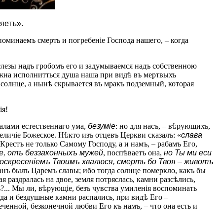
яетъ».
поминаемъ смерть и погребеніе Господа нашего, – когда
слезы надъ гробомъ его и задумываемся надъ собственною
лжна исполнитться душа наша при видѣ въ мертвыхъ
 солнце, а нынѣ скрывается въ мракъ подземный, которая
ія!
чалами естественнаго ума,
безуміе
: но для насъ, – вѣрующихъ,
личіе Божеское. Нѣкто изъ отцевъ Церкви сказалъ: «
слава
 Крестъ не только Самому Господу, а и намъ, – рабамъ Его,
е, отъ беззаконныхъ мужей
, поспѣваетъ она,
но Ты ми ecи
воскресеніемъ Твоимъ хвалюся, смерть бо Твоя – животъ
анъ былъ Царемъ славы; ибо тогда солнце померкло, какъ бы
 раздралась на двое, земля потряслась, камни разсѣлись,
?... Мы ли, вѣрующіе, безъ чувства умиленія воспоминать
гда и бездушные камни распались, при видѣ Его –
еченной, безконечной любви Его къ намъ, – что она есть и