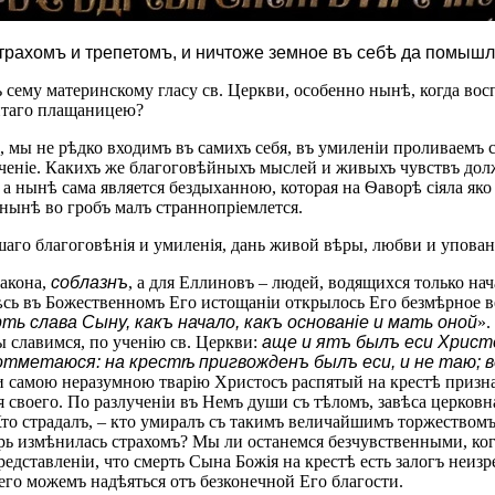
страхомъ и трепетомъ, и ничтоже земное въ себѣ да помышл
 сему материнскому гласу св. Церкви, особенно нынѣ, когда вос
витаго плащаницею?
 мы не рѣдко входимъ въ самихъ себя, въ умиленіи проливаемъ 
еченіе. Какихъ же благоговѣйныхъ мыслей и живыхъ чувствъ до
а нынѣ сама является бездыханною, которая на Ѳаворѣ сіяла яко
нынѣ во гробъ малъ страннопріемлется.
шаго благоговѣнія и умиленія, дань живой вѣры, любви и упован
закона,
соблазнъ
, а для Еллиновъ – людей, водящихся только на
сь въ Божественномъ Его истощаніи открылось Его безмѣрное ве
ть слава Сыну, какъ начало, какъ основаніе и мать оной
».
мы славимся, по ученію св. Церкви:
аще и ятъ былъ ecи Христ
 отметаюся: на крестѣ пригвожденъ былъ ecи, и не таю; 
 и самою неразумною тварію Христосъ распятый на крестѣ призн
своего. По разлученіи въ Немъ души съ тѣломъ, завѣса церковная
Кто страдалъ, – кто умиралъ съ такимъ величайшимъ торжествомъ
арь измѣнилась страхомъ? Мы ли останемся безчувственными, ко
едставленіи, что смерть Сына Божія на крестѣ есть залогъ неизр
сего можемъ надѣяться отъ безконечной Его благости.