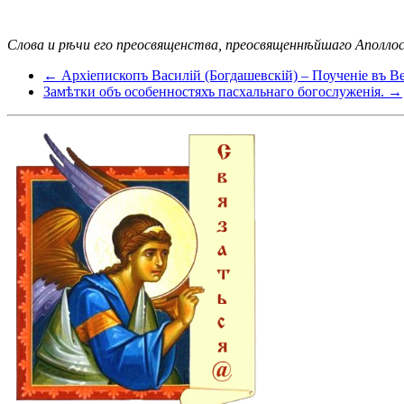
Слова и рѣчи его преосвященства, преосвященнѣйшаго Аполлоса
← Архіепископъ Василій (Богдашевскій) – Поученіе въ В
Замѣтки объ особенностяхъ пасхальнаго богослуженія. →