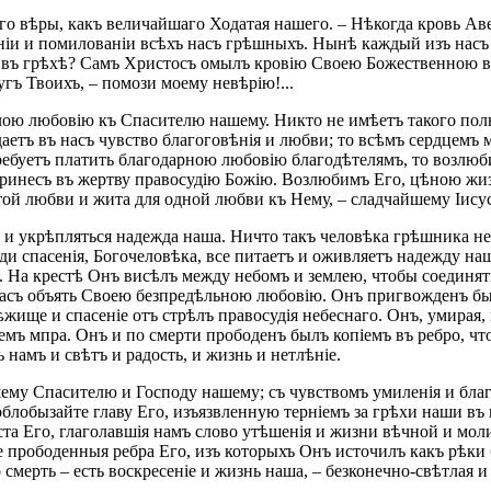
о вѣры, какъ величайшаго Ходатая нашего. – Нѣкогда кровь Авел
ніи и помилованіи всѣхъ насъ грѣшныхъ. Нынѣ каждый изъ насъ
я въ грѣхѣ? Самъ Христосъ омылъ кровію Своею Божественною вс
гъ Твоихъ, – помози моему невѣрію!...
лою любовію къ Спасителю нашему. Никто не имѣетъ такого пол
даетъ въ насъ чувство благоговѣнія и любви; то всѣмъ сердцем
ребуетъ платить благодарною любовію благодѣтелямъ, то возлю
принесъ въ жертву правосудію Божію. Возлюбимъ Его, цѣною жиз
той любви и жита для одной любви къ Нему, – сладчайшему Іисус
и укрѣпляться надежда наша. Ничто такъ человѣка грѣшника не 
ди спасенія, Богочеловѣка, все питаетъ и оживляетъ надежду на
о. На крестѣ Онъ висѣлъ между небомъ и землею, чтобы соединят
асъ объять Своею безпредѣльною любовію. Онъ пригвожденъ былъ
жище и спасеніе отъ стрѣлъ правосудія небеснаго. Онъ, умирая
іемъ мпра. Онъ и по смерти прободенъ былъ копіемъ въ ребро, ч
 намъ и свѣтъ и радость, и жизнь и нетлѣніе.
ему Спасителю и Господу нашему; съ чувствомъ умиленія и благ
облобызайте главу Его, изъязвленную терніемъ за грѣхи наши въ 
ста Его, глаголавшія намъ слово утѣшенія и жизни вѣчной и моли
 прободенныя ребра Его, изъ которыхъ Онъ источилъ какъ рѣки 
 смерть – есть воскресеніе и жизнь наша, – безконечно-свѣтлая 