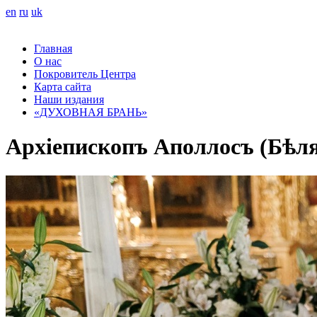
en
ru
uk
Главная
О нас
Покровитель Центра
Карта сайта
Наши издания
«ДУХОВНАЯ БРАНЬ»
Архіепископъ Аполлосъ (Бѣляе