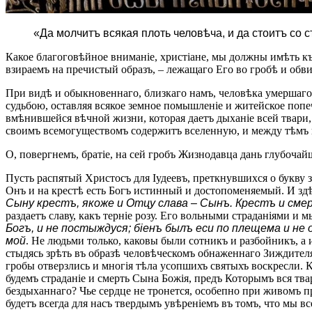
«Да молчитъ всякая плоть человѣча, и да стоитъ со 
Какое благоговѣйное вниманіе, христіане, мы должны имѣть къ
взираемъ на пречистый образъ, – лежащаго Его во гробѣ и об
При видѣ и обыкновеннаго, близкаго намъ, человѣка умершаго,
судьбою, оставляя всякое земное помышленіе и житейское поп
вмѣнившейся вѣчной жизни, которая даетъ дыханіе всей твари, 
своимъ всемогуществомъ содержитъ вселенную, и между тѣмъ 
О, повергнемъ, братіе, на сей гробъ Жизнодавца дань глубочай
Пусть распятый Христосъ для Іудеевъ, преткнувшихся о букву 
Онъ и на крестѣ есть Богъ истинный и достопоменяемый. И здѣ
Сыну крестъ, якоже и Отцу слава – Сынъ. Крестъ и смер
раздаетъ славу, какъ терніе розу. Его вольными страданіями и 
Богъ, и не постыждуся; біенъ былъ ecи по плещема и не
мой
. Не людьми только, каковы были сотникъ и разбойникъ, а
стыдясь зрѣть въ образѣ человѣческомъ обнаженнаго Зиждителя 
гробы отверзлись и многія тѣла усопшихъ святыхъ воскресли. 
будемъ страданіе и смерть Сына Божія, предъ Которымъ вся тв
бездыханнаго? Чье сердце не тронется, особепно при живомъ пр
будетъ всегда для насъ твердымъ увѣреніемъ въ томъ, что мы в