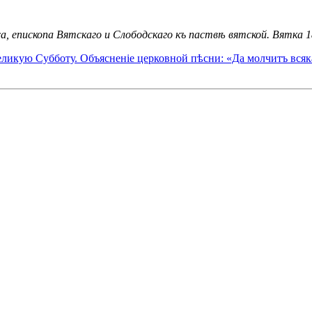
, епископа Вятскаго и Слободскаго къ паствѣ вятской. Вятка 18
еликую Субботу. Объясненіе церковной пѣсни: «Да молчитъ всяк