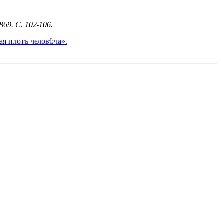
69. С. 102-106.
ая плотъ человѣча».