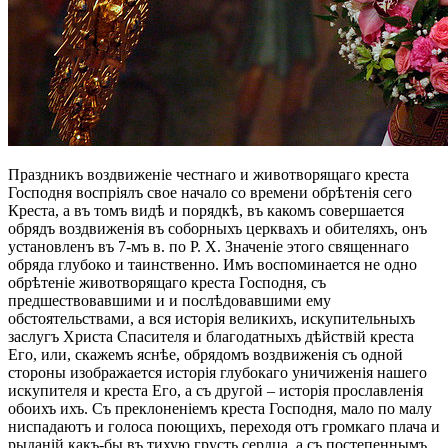
Праздникъ воздвиженіе честнаго и животворящаго креста
Господня воспріялъ свое начало со времени обрѣтенія сего
Креста, а въ томъ видѣ и порядкѣ, въ какомъ совершается
обрядъ воздвиженія въ соборныхъ церквахъ и обителяхъ, онъ
установленъ въ 7-мъ в. по Р. X. Значеніе этого священнаго
обряда глубоко и таинственно. Имъ воспоминается не одно
обрѣтеніе животворящаго креста Господня, съ
предшествовавшими и и послѣдовавшими ему
обстоятельствами, а вся исторія великихъ, искупительныхъ
заслугъ Христа Спасителя и благодатныхъ дѣйствій креста
Его, или, скажемъ яснѣе, обрядомъ воздвиженія съ одной
стороны изображается исторія глубокаго уничиженія нашего
искупителя и креста Его, а съ другой – исторія прославленія
обоихъ ихъ. Съ преклоненіемъ креста Господня, мало по малу
ниспадаютъ и голоса поющихъ, переходя отъ громкаго плача и
рыданій какъ-бы въ тихую грусть сердца, а съ постепеннымъ