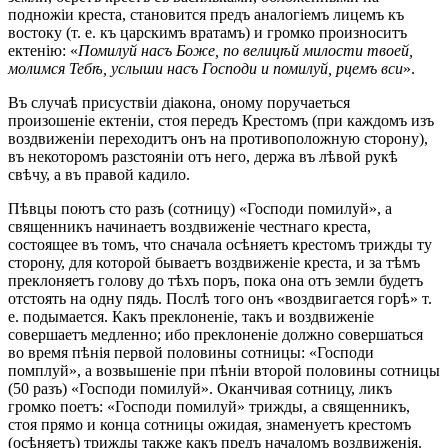
подножіи креста, становится предъ аналогіемъ лицемъ къ
востоку (т. е. къ царскимъ вратамъ) и громко произноситъ
ектенію: «
Помилуй насъ Боже, по велицѣй милости твоей,
молимся Тебѣ, услыши насъ Господи и помилуй, рцемъ вси
».
Въ случаѣ присуствіи діакона, оному поручаеться
произошеніе ектеніи, стоя передъ Крестомъ (при каждомъ изъ
воздвиженіи переходитъ онъ на противоположную сторону),
въ некоторомъ разстояніи отъ него, держа въ лѣвой рукѣ
свѣчу, а въ правой кадило.
Пѣвцы поютъ сто разъ (сотницу) «Господи помилуй», а
священникъ начинаетъ воздвиженіе честнаго креста,
состоящее въ томъ, что сначала осѣняетъ крестомъ трижды ту
сторону, для которой бываетъ воздвиженіе креста, и за тѣмъ
преклоняетъ голову до тѣхъ поръ, пока она отъ земли будетъ
отстоять на одну пядь. Послѣ того онъ «воздвигается горѣ» т.
е. подымается. Какъ преклоненіе, такъ и воздвиженіе
совершаетъ медленно; ибо преклоненіе должно совершаться
во время пѣнія первой половины сотницы: «Господи
помплуй», а возвышеніе при пѣніи второй половины сотницы
(50 разъ) «Господи помилуй». Оканчивая сотницу, ликъ
громко поетъ: «Господи помилуй» трижды, а священникъ,
стоя прямо и конца сотницы ожидая, знаменуетъ крестомъ
(осѣняетъ) трижды также какъ предъ началомъ воздвиженія.