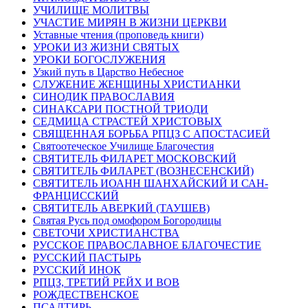
УЧИЛИЩЕ МОЛИТВЫ
УЧАСТИЕ МИРЯН В ЖИЗНИ ЦЕРКВИ
Уставные чтения (проповедь книги)
УРОКИ ИЗ ЖИЗНИ СВЯТЫХ
УРОКИ БОГОСЛУЖЕНИЯ
Узкий путь в Царство Небесное
СЛУЖЕНИЕ ЖЕНЩИНЫ ХРИСТИАНКИ
СИНОДИК ПРАВОСЛАВИЯ
СИНАКСАРИ ПОСТНОЙ ТРИОДИ
СЕДМИЦА СТРАСТЕЙ ХРИСТОВЫХ
СВЯЩЕННАЯ БОРЬБА РПЦЗ С АПОСТАСИЕЙ
Святоотеческое Училище Благочестия
СВЯТИТЕЛЬ ФИЛАРЕТ МОСКОВСКИЙ
СВЯТИТЕЛЬ ФИЛАРЕТ (ВОЗНЕСЕНСКИЙ)
СВЯТИТЕЛЬ ИОАНН ШАНХАЙСКИЙ И САН-
ФРАНЦИССКИЙ
СВЯТИТЕЛЬ АВЕРКИЙ (ТАУШЕВ)
Святая Русь под омофором Богородицы
СВЕТОЧИ ХРИСТИАНСТВА
РУССКОЕ ПРАВОСЛАВНОЕ БЛАГОЧЕСТИЕ
РУССКИЙ ПАСТЫРЬ
РУССКИЙ ИНОК
РПЦЗ, ТРЕТИЙ РЕЙХ И ВОВ
РОЖДЕСТВЕНСКОЕ
ПСАЛТИРЬ