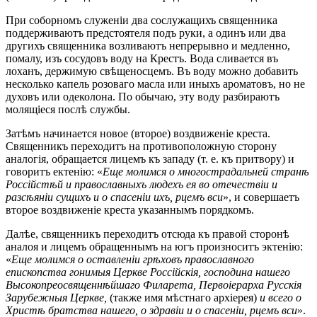
При соборномъ служеніи два сослужащихъ священника
поддерживаютъ предстоятеля подъ руки, а одинъ или два
другихъ священника возливаютъ непрерывно и медленно,
помалу, изъ сосудовъ воду на Крестъ. Вода сливается въ
лоханъ, держимую свѣщеносцемъ. Въ воду можно добавить
несколько капель розоваго масла или иныхъ ароматовъ, но не
духовъ или одеколона. По обычаю, эту воду разбираютъ
молящіеся послѣ службы.
Затѣмъ начинается новое (второе) воздвиженіе креста.
Священникъ переходитъ на противоположную сторону
аналогія, обращается лицемъ къ западу (т. е. къ притвору) и
говоритъ ектенію: «
Еще молимся о многострадальней странѣ
Россійстѣй и православныхъ людехъ ея во отечествіи и
разсѣяніи сущихъ и о спасеніи ихъ, рцемъ вси
», и совершаетъ
второе воздвиженіе креста указаннымъ порядкомъ.
Далѣе, священникъ переходитъ отсюда къ правой сторонѣ
аналоя и лицемъ обращеннымъ на югъ произноситъ эктенію:
«
Еще молимся о оставленіи грѣховъ православного
епископства гонимыя Церкве Россійскія, господина нашего
Высокопреосвященнѣйшаго Филарета, Первоіерарха Русскія
Зарубежныя Церкве,
(также имя мѣстнаго архіерея)
и всего о
Христѣ братства нашего, о здравіи и о спасеніи, рцемъ вси
».