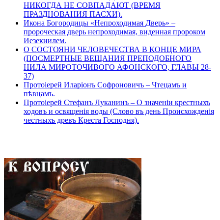
НИКОГДА НЕ СОВПАДАЮТ (ВРЕМЯ
ПРАЗДНОВАНИЯ ПАСХИ).
Икона Богородицы «Непроходимая Дверь» –
пророческая дверь непроходимая, виденная пророком
Иезекиилем.
О СОСТОЯНИ ЧЕЛОВЕЧЕСТВА В КОНЦЕ МИРА
(ПОСМЕРТНЫЕ ВЕЩАНИЯ ПРЕПОДОБНОГО
НИЛА МИРОТОЧИВОГО АФОНСКОГО, ГЛАВЫ 28-
37)
Протоіерей Иларіонъ Софроновичъ – Чтецамъ и
пѣвцамъ.
Протоіерей Стефанъ Луканинъ – О значеніи крестныхъ
ходовъ и освященія воды (Слово въ день Происхожденія
честныхъ древъ Креста Господня).