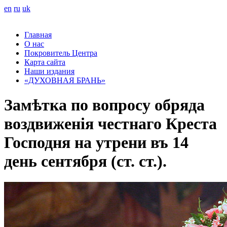
en
ru
uk
Главная
О нас
Покровитель Центра
Карта сайта
Наши издания
«ДУХОВНАЯ БРАНЬ»
Замѣтка по вопросу обряда
воздвиженія честнаго Креста
Господня на утрени въ 14
день сентября (ст. ст.).