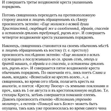
И совершаетъ третье воздвиженіе креста указаннымъ
порядкомъ.
Потомъ священникъ переходитъ на противоположную
сторону аналоя и лицемъ обращеннымъ къ сѣверу
произноситъ эктенію: «
Еще молимся о всякой души
Христіанстѣй, скорбящей же и озлобленнѣй, здравія, спасенія
и оставленія грѣховъ требующей, рцемъ вси
». И совершаетъ
четвертое воздвиженіе креста указаннымъ порядкомъ.
Наконецъ, священникъ становится на своемъ обычномъ мѣстѣ
и лицемъ обращеннымъ къ востоку (т. е. престолу)
произноситъ послѣднюю эктенію: «
Еще молимся о всѣхъ
служащихъ и послужившихъ во св. храмѣ семъ, отецъ и
братій нашихъ, о здравіи и о спасеніи, и оставлены грѣховъ
ихъ, рцемъ вси
». И совершается пятое воздвиженіе креста
обычнымъ порядкомъ. По окончаніи его, ликъ поетъ
Слава и
нынѣ
, кондакъ: «
Вознесыйся на крестъ волею...
», а
священникъ, во время сего пѣнія, полагаетъ крестъ на
аналогіи, и поется: «
Кресту Твоему
» съ земными поклонами и
проч., какъ въ 1-ое августа и въ крестопоклонную недѣлю. Т.е.
стихиры Креста, затѣмъ совершается помазаніе елеемъ.
Діаконъ произноситъ еткенію «
Исполнимъ утреннію
молитву
», а ектенія «
Помилуй насъ Боже
» можетъ бытъ
опущена, такъ какъ уже произносилась во время самого чина