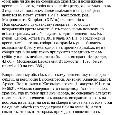
«зри: аще ли же не въ соборныхъ храмѣхъ: и воздвиженіе
креста не бываетъ, точію поклоненіе кресту, якоже указано въ
3 недѣлю св. постовъ». Такое замѣчаніе въ первый разъ
является въ печат. уставѣ 1641 г (Іоасафовск. ред.).
Митрополитъ Кипріанъ (XIV в.) въ посланіи къ
Новгородскому духовенству говоритъ, что обрядъ
воздвиженія креста можетъ быть совершаемъ повсюду, во
всѣхъ церквахъ, хотя бы служилъ одинъ священникъ. Въ
рукоп. Синод. Уставѣ № 391 начала XVII в. о воздвиженіи
креста замѣчено: «въ соборныхъ храмѣхъ указъ бываетъ
воздвизаніе Кресту ежегодно, а въ прочихъ храмѣхъ, не въ
соборѣ гдѣ, ино аще точію прилучится праздникъ сей въ
субботу или въ недѣлю, тогда бываетъ воздвизаніе кресту», л.
43 об. («Московскія Церковныя Вѣдомости». 1898. № 29,
примѣч. 10 на стр. 386.).
Вопрошавшему объ сѣмъ сельскому священнику послѣдовала
слѣдущая резолюція Высокопреосв. Антонія (Храповицкаго),
Архіеп. Волынскаго и Житомірскаго отъ 11 августа 1911 г. за
№ 6621: «Можно совершать это священнодѣйствіе во всѣхъ
храмахъ, гдѣ къ тому привыкъ народъ, но совершать слѣдуетъ
правильно, т. е. священникъ долженъ воздвигать крестъ на
востокъ, на западъ, на югъ, на сѣверъ и снова на востокъ, стоя
на одномъ мѣстѣ (по среди храма или на амвонѣ), а то я
слышалъ, что въ нѣкоторыхъ приходахъ священники съ