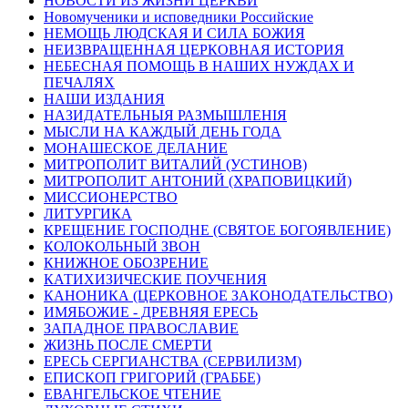
НОВОСТИ ИЗ ЖИЗНИ ЦЕРКВИ
Новомученики и исповедники Российские
НЕМОЩЬ ЛЮДСКАЯ И СИЛА БОЖИЯ
НЕИЗВРАЩЕННАЯ ЦЕРКОВНАЯ ИСТОРИЯ
НЕБЕСНАЯ ПОМОЩЬ В НАШИХ НУЖДАХ И
ПЕЧАЛЯХ
НАШИ ИЗДАНИЯ
НАЗИДАТЕЛЬНЫЯ РАЗМЫШЛЕНІЯ
МЫСЛИ НА КАЖДЫЙ ДЕНЬ ГОДА
МОНАШЕСКОЕ ДЕЛАНИЕ
МИТРОПОЛИТ ВИТАЛИЙ (УСТИНОВ)
МИТРОПОЛИТ АНТОНИЙ (ХРАПОВИЦКИЙ)
МИССИОНЕРСТВО
ЛИТУРГИКА
КРЕЩЕНИЕ ГОСПОДНЕ (СВЯТОЕ БОГОЯВЛЕНИЕ)
КОЛОКОЛЬНЫЙ ЗВОН
КНИЖНОЕ ОБОЗРЕНИЕ
КАТИХИЗИЧЕСКИЕ ПОУЧЕНИЯ
КАНОНИКА (ЦЕРКОВНОЕ ЗАКОНОДАТЕЛЬСТВО)
ИМЯБОЖИЕ - ДРЕВНЯЯ ЕРЕСЬ
ЗАПАДНОЕ ПРАВОСЛАВИЕ
ЖИЗНЬ ПОСЛЕ СМЕРТИ
ЕРЕСЬ СЕРГИАНСТВА (СЕРВИЛИЗМ)
ЕПИСКОП ГРИГОРИЙ (ГРАББЕ)
ЕВАНГЕЛЬСКОЕ ЧТЕНИЕ