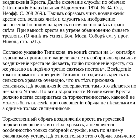
воздвиженія Креста. Далѣе окончаніе службы по обычаю
(«Литовскія Епархіальныя Вѣдомости».1874. № 34. Отд.
Неофф. С. 268-269.). Такимъ образомъ чинъ воздвиженія
креста есть великая литія и служитъ къ изображенію
вознесенія Господня на крестъ и освященію всѣхъ странъ
свѣта. При выносѣ креста на утрене обыкновенно бываетъ
трезвонъ. (О чинѣ въ Успен. Бол. Моск. Соборѣ см. у прот.
Никол., стр. 521.).
Согласно указанію Типикона, въ концѣ статьи на 14 сентября
курсивомъ прописано: «аще ли же не въ соборныхъ храмѣхъ и
воздвиженіе креста не бываетъ, точію поклоненіе кресту, яко-
же указано въ недѣлю третію святыхъ постовъ». Вслѣдствіе
такого прямого запрещенія Типикона воздвигать крестъ въ
сельскихъ храмахъ очевидно, что въ тѣхъ приходахъ
сельскихъ, гдѣ воздвиженіе совершается, тамъ это дѣлается по
незнанію Устава. По всей вѣроятности Воздвиженіе Креста
должно всегда совершаться съ торжественностью, каковой не
можетъ быть въ селѣ, при совершеніи обряда не нѣсколькими,
а однимъ только священникомъ.
Торжественный обрядъ воздвиженія креста въ греческой
церкви совершается во всѣхъ храмахъ, а не является
особенностію только соборной службы, какъ по нашему
славянскому уставу, гдѣ относительно этого обряда замѣчено: