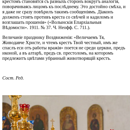
крестомъ становятся съ разныхъ сторонъ вокругъ аналогія,
поворачиваясь лицомъ къ послѣднему. Это достойно смѣха, и
я даже не сразу повѣрилъ такимъ сообщеніямъ. Діаконъ
долженъ стоять противъ креста со свѣчей и кадиломъ и
возглашать прошенія» («Волынскія Епархіальныя
Вѣдомости». 1911. № 37. Ч. Неофф. С. 711.).
Величаніе празднику Воздвиженія: «Величаемъ Тя,
Живодавче Христе, и чтемъ крестъ Твой честный, имъ же
спаслъ еси отъ работы вражія» поется не среди церкви, предъ
иконой, а въ алтарѣ, предъ св. престоломъ, на которомъ
предлежитъ цвѣтами убранный животворящій крестъ.
Сост. Ред.