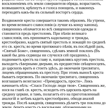
восклоненіемъ отъ земли совершителя обряда, возрастаютъ,
возвышаются, крѣпнутъ и голоса поющихъ, и наконецъ
переходятъ какъ-бы въ сильный восторгъ сердца.
Воздвиженіе креста совершается такимъ образомъ. На утрени,
во время великаго славословія (а лучше къ концу канона),
священникъ облачается во всѣ священническія одежды и
становится предъ престоломъ. При пѣніи великаго
славословія, онъ принимаетъ кадильницу и трижды,
крестообразно, кадитъ святый престолъ и лежащій по срединѣ
его св. крестъ; во время протяжнаго пѣнія, въ послѣдній разъ,
«Святый Боже», священникъ, сдѣлавъ земной поклонъ (Въ
какой бы день седмицы ни случился сей праздникъ.),
поднимаетъ крестъ на главу и, направляясь кругомъ престола,
выходитъ сѣверными дверьми, въ предшествіи свѣщеносцевъ,
до царскихъ вратъ и стоитъ здѣсь, до окончанія трисвятаго,
лицемъ обращеннымъ къ престолу. При этомъ выносѣ креста
бываетъ перезвонъ. По окончаніи трисвятаго, священникъ
возглашаетъ велегласно: «Премудрость, прости». Ликъ
начинаетъ нѣть: «Спаси Господи люди твоя». Священникъ же,
нося на главѣ св. крестъ, исходитъ отъ царскихъ вратъ на
средниу церкви, и тамъ, полагаетъ его на приготовленный
аналогій и затѣмъ кадитъ крестообразно, обходя аналой
трижды. Послѣ кажденія, священникъ дѣлаетъ три поклона до
земли, беретъ крестъ съ васильками, обложенными на