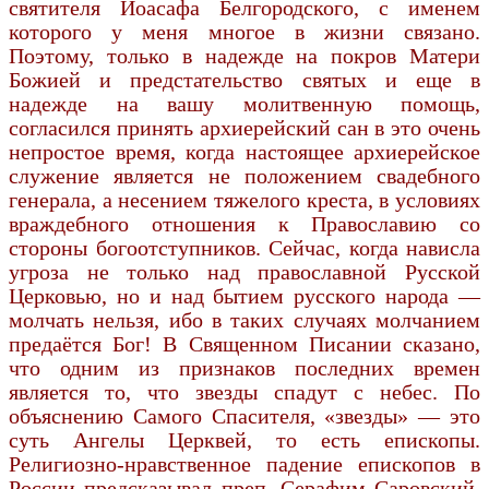
святителя Иоасафа Белгородского, с именем
которого у меня многое в жизни связано.
Поэтому, только в надежде на покров Матери
Божией и предстательство святых и еще в
надежде на вашу молитвенную помощь,
согласился принять архиерейский сан в это очень
непростое время, когда настоящее архиерейское
служение является не положением свадебного
генерала, а несением тяжелого креста, в условиях
враждебного отношения к Православию со
стороны богоотступников. Сейчас, когда нависла
угроза не только над православной Русской
Церковью, но и над бытием русского народа —
молчать нельзя, ибо в таких случаях молчанием
предаётся Бог! В Священном Писании сказано,
что одним из признаков последних времен
является то, что звезды спадут с небес. По
объяснению Самого Спасителя, «звезды» — это
суть Ангелы Церквей, то есть епископы.
Религиозно-нравственное падение епископов в
России предсказывал преп. Серафим Саровский.