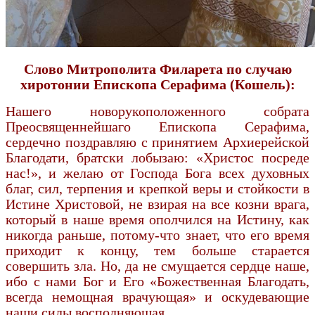
Слово Митрополита Филарета по случаю
хиротонии Епископа Серафима (Кошель):
Нашего новорукоположенного собрата
Преосвященнейшаго Епископа Серафима,
сердечно поздравляю с принятием Архиерейской
Благодати, братски лобызаю: «Христос посреде
нас!», и желаю от Господа Бога всех духовных
благ, сил, терпения и крепкой веры и стойкости в
Истине Христовой, не взирая на все козни врага,
который в наше время ополчился на Истину, как
никогда раньше, потому-что знает, что его время
приходит к концу, тем больше старается
совершить зла. Но, да не смущается сердце наше,
ибо с нами Бог и Его «Божественная Благодать,
всегда немощная врачующая» и оскудевающие
наши силы восполняющая.