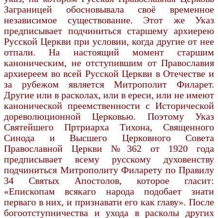
Заграницей обосновывала своё временное
независимое существование. Этот же Указ
предписывает подчиниться старшему архиерею
Русской Церкви при условии, когда другие от нее
отпали. На настоящий момент старшим
каноническим, не отступившим от Православия
архиереем во всей Русской Церкви в Отечестве и
за рубежом является Митрополит Филарет.
Другие или в расколах, или в ереси, или не имеют
канонической преемственности с Исторической
дореволюционной Церковью. Поэтому Указ
Святейшего Пртриарха Тихона, Священного
Синода и Высшего Церковного Совета
Православной Церкви №362 от 1920 года
предписывает всему русскому духовенству
подчиниться Митрополиту Филарету по Правилу
34 Святых Апостолов, которое гласит:
«Епископам всякаго народа подобает знати
перваго в них, и признавати его как главу». После
богоотступничества и ухода в расколы других