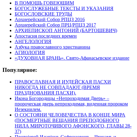
В ПОМОЩЬ ГОВЕЮЩИМ
БОГОСЛУЖЕБНЫЕ ТЕКСТЫ И УКАЗАНИЯ
БОГОСЛОВСКИЕ ТРУДЫ
Архиерейский Собор РПЦЗ 2016
Архиерейский Собор ПРЦ/РПЦЗ 2017
АРХИЕПИСКОП АНТОНИЙ (БАРТОШЕВИЧ)
Апостасия последних времен
АНГЕЛОЛОГИЯ
Азбука православного христианина
АГИОЛОГИЯ
«ДУХОВНАЯ БРАНЬ». Свято-Афанасьевское издание
Популярное:
ПРАВОСЛАВНАЯ И ИУДЕЙСКАЯ ПАСХИ
НИКОГДА НЕ СОВПАДАЮТ (ВРЕМЯ
ПРАЗДНОВАНИЯ ПАСХИ).
Икона Богородицы «Непроходимая Дверь» –
пророческая дверь непроходимая, виденная пророком
Иезекиилем.
О СОСТОЯНИ ЧЕЛОВЕЧЕСТВА В КОНЦЕ МИРА
(ПОСМЕРТНЫЕ ВЕЩАНИЯ ПРЕПОДОБНОГО
НИЛА МИРОТОЧИВОГО АФОНСКОГО, ГЛАВЫ 28-
37)
Протоіерей Иларіонъ Софроновичъ – Чтецамъ и