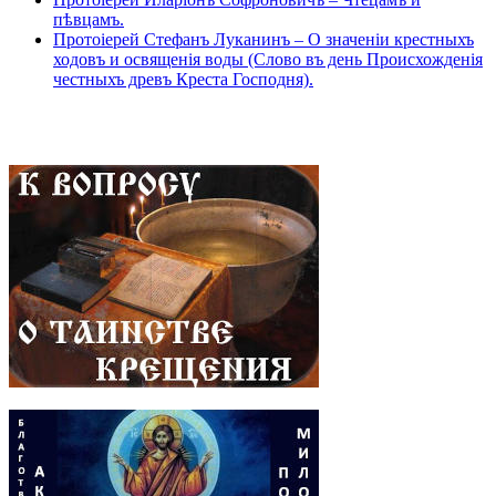
пѣвцамъ.
Протоіерей Стефанъ Луканинъ – О значеніи крестныхъ
ходовъ и освященія воды (Слово въ день Происхожденія
честныхъ древъ Креста Господня).