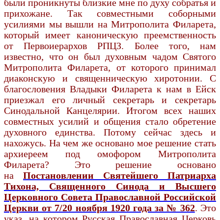
были проникнуты близкие мне по духу собратья и
прихожане. Так совместными соборными
усилиями мы вышли на Митрополита Филарета,
который имеет каноническую преемственность
от Первоиерархов РПЦЗ. Более того, нам
известно, что он был духовным чадом Святого
Митрополита Филарета, от которого принимал
диаконскую и священническую хиротонии. С
благословения Владыки Филарета к нам в Ейск
приезжал его личный секретарь и секретарь
Синодальной Канцелярии. Итогом всех наших
совместных усилий и общения стало обретение
духовного единства. Потому сейчас здесь и
нахожусь. На чем же основано мое решение стать
архиереем под омофором Митрополита
Филарета? Это решение основано
на
Постановлении Святейшего Патриарха
Тихона, Священного Синода и Высшего
Церковного Совета Православной Российской
Церкви от 7/20 ноября 1920 года за № 362
. Это
указ, на котором Русская Православная Церковь