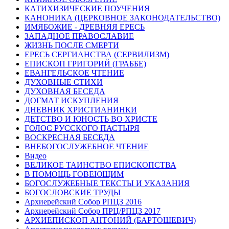
КАТИХИЗИЧЕСКИЕ ПОУЧЕНИЯ
КАНОНИКА (ЦЕРКОВНОЕ ЗАКОНОДАТЕЛЬСТВО)
ИМЯБОЖИЕ - ДРЕВНЯЯ ЕРЕСЬ
ЗАПАДНОЕ ПРАВОСЛАВИЕ
ЖИЗНЬ ПОСЛЕ СМЕРТИ
ЕРЕСЬ СЕРГИАНСТВА (СЕРВИЛИЗМ)
ЕПИСКОП ГРИГОРИЙ (ГРАББЕ)
ЕВАНГЕЛЬСКОЕ ЧТЕНИЕ
ДУХОВНЫЕ СТИХИ
ДУХОВНАЯ БЕСЕДА
ДОГМАТ ИСКУПЛЕНИЯ
ДНЕВНИК ХРИСТИАНИНКИ
ДЕТСТВО И ЮНОСТЬ ВО ХРИСТЕ
ГОЛОС РУССКОГО ПАСТЫРЯ
ВОСКРЕСНАЯ БЕСЕДА
ВНЕБОГОСЛУЖЕБНОЕ ЧТЕНИЕ
Видео
ВЕЛИКОЕ ТАИНСТВО ЕПИСКОПСТВА
В ПОМОЩЬ ГОВЕЮЩИМ
БОГОСЛУЖЕБНЫЕ ТЕКСТЫ И УКАЗАНИЯ
БОГОСЛОВСКИЕ ТРУДЫ
Архиерейский Собор РПЦЗ 2016
Архиерейский Собор ПРЦ/РПЦЗ 2017
АРХИЕПИСКОП АНТОНИЙ (БАРТОШЕВИЧ)