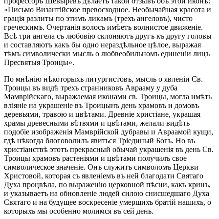
профессоръ Шевыревъ дѣлаетъ такой отзывъ объ этой иконѣ:
«Письмо Византійское превосходное. Необычайная красота и
грація разлиты по этимъ ликамъ (трехъ ангеловъ), чисто
греческимъ. Очертанія волосъ имѣетъ волнистое движеніе.
Всѣ три ангела съ любовію склоняютъ другъ къ другу головы
и составляютъ какъ бы одно нераздѣльное цѣлое, выражая
тѣмъ символически мысль о любвеобильномъ единеніи лицъ
Пресвятыя Троицы».
По мнѣнію нѣкоторыхъ литургистовъ, мысль о явленіи Св.
Троицы въ видѣ трехъ странниковъ Аврааму у дуба
Мамврійскаго, выражаемая иконами св. Троицы, могла имѣть
вліяніе на украшеніе въ Троицынъ день храмовъ и домовъ
деревьями, травою и цвѣтами. Древніе христіане, украшая
храмы древесными вѣтвями и цвѣтами, желали видѣть
подобіе изображенія Мамврійской дубравы и Авраамой кущи,
гдѣ нѣкогда блоговолилъ явиться Тріединый Богъ. Но въ
христіанствѣ этотъ прекрасный обычай украшенія въ день Св.
Троицы храмовъ растеніями и цвѣтами получилъ свое
символическое значеніе. Онъ служитъ символомъ Церкви
Христовой, которая съ явленіемъ въ ней благодати Святаго
Духа процвѣла, по выраженію церковной пѣсни, какъ кринъ,
и указываетъ на обновленіе людей силою снисшедшаго Духа
Святаго и на будущее воскресеніе умершихъ братій нашихъ, о
которыхъ мы особенно молимся въ сей день.