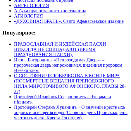
Апостасия последних времен
АНГЕЛОЛОГИЯ
Азбука православного христианина
АГИОЛОГИЯ
«ДУХОВНАЯ БРАНЬ». Свято-Афанасьевское издание
Популярное:
ПРАВОСЛАВНАЯ И ИУДЕЙСКАЯ ПАСХИ
НИКОГДА НЕ СОВПАДАЮТ (ВРЕМЯ
ПРАЗДНОВАНИЯ ПАСХИ).
Икона Богородицы «Непроходимая Дверь» –
пророческая дверь непроходимая, виденная пророком
Иезекиилем.
О СОСТОЯНИ ЧЕЛОВЕЧЕСТВА В КОНЦЕ МИРА
(ПОСМЕРТНЫЕ ВЕЩАНИЯ ПРЕПОДОБНОГО
НИЛА МИРОТОЧИВОГО АФОНСКОГО, ГЛАВЫ 28-
37)
Протоіерей Иларіонъ Софроновичъ – Чтецамъ и
пѣвцамъ.
Протоіерей Стефанъ Луканинъ – О значеніи крестныхъ
ходовъ и освященія воды (Слово въ день Происхожденія
честныхъ древъ Креста Господня).