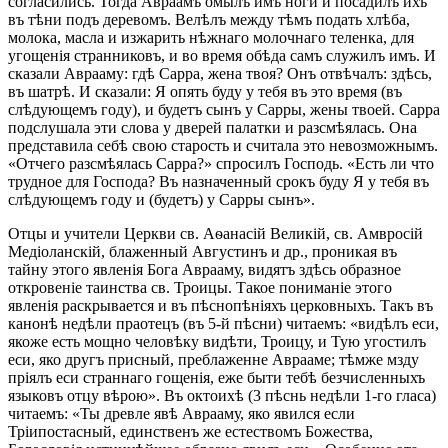
согласились. Тогда Авраамъ омылъ имъ ноги и посадилъ ихъ
въ тѣни подъ деревомъ. Велѣлъ между тѣмъ подать хлѣба,
молока, масла и изжарить нѣжнаго молочнаго теленка, для
угощенія странниковъ, и во время обѣда самъ служилъ имъ. И
сказали Аврааму: гдѣ Сарра, жена твоя? Онъ отвѣчалъ: здѣсь,
въ шатрѣ. И сказали: Я опять буду у тебя въ это время (въ
слѣдующемъ году), и будетъ сынъ у Сарры, жены твоей. Сарра
подслушала эти слова у дверей палатки и разсмѣялась. Она
представила себѣ свою старость и считала это невозможнымъ.
«Отчего разсмѣялась Сарра?» спросилъ Господь. «Есть ли что
трудное для Господа? Въ назначенный срокъ буду Я у тебя въ
слѣдующемъ году и (будетъ) у Сарры сынъ».
Отцы и учители Церкви св. Аѳанасій Великій, св. Амвросій
Медіоланскій, блаженный Августинъ и др., проникая въ
тайну этого явленія Бога Аврааму, видятъ здѣсь образное
откровеніе таинства св. Троицы. Такое пониманіе этого
явленія раскрывается и въ пѣснопѣніяхъ церковныхъ. Такъ въ
канонѣ недѣли праотецъ (въ 5-й пѣсни) читаемъ: «видѣлъ еси,
якоже есть мощно человѣку видѣти, Троицу, и Тую угостилъ
еси, яко другъ присный, преблаженне Аврааме; тѣмже мзду
пріялъ еси страннаго гощенія, еже быти тебѣ безчисленныхъ
языковъ отцу вѣрою». Въ октоихѣ (3 пѣснь недѣли 1-го гласа)
читаемъ: «Ты древле явѣ Аврааму, яко явился если
Тріипостасный, единственъ же естествомъ Божества,