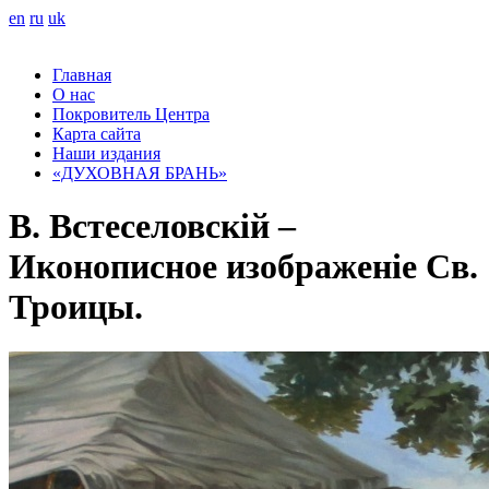
en
ru
uk
Главная
О нас
Покровитель Центра
Карта сайта
Наши издания
«ДУХОВНАЯ БРАНЬ»
B. Встеселовскій –
Иконописное изображеніе Св.
Троицы.