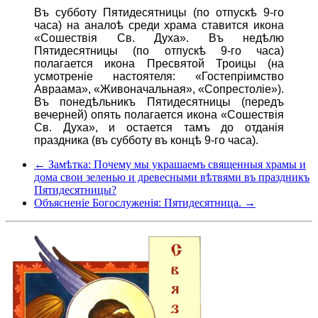
Въ субботу Пятидесятницы (по отпускѣ 9-го
часа) на аналоѣ среди храма ставится икона
«Сошествія Св. Духа». Въ недѣлю
Пятидесятницы (по отпускѣ 9-го часа)
полагается икона Пресвятой Троицы (на
усмотреніе настоятеля: «Гостепріимство
Авраама», «Живоначальная», «Сопрестоліе»).
Въ понедѣльникъ Пятидесятницы (передъ
вечерней) опять полагается икона «Сошествія
Св. Духа», и остается тамъ до отданія
праздника (въ субботу въ концѣ 9-го часа).
← Замѣтка: Почему мы украшаемъ cвященныя храмы и
дома свои зеленью и древесными вѣтвями въ праздникъ
Пятидесятницы?
Объясненіе Богослуженія: Пятидесятница. →