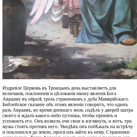
Издревле Церковь въ Троицынъ день выставляетъ для
величанія, поклоненія и цѣлованія икону явленія Бога
Аврааму въ образѣ трехъ странниковъ у дуба Мамврійскаго.
Библейское сказаніе объ этомъ явленіи говоритъ, что одинъ
разъ Авраамъ, во время дневнаго зноя, сидѣлъ у дверей шатра
своего и ждалъ какого-либо путника, чтобы принять и
успокоить его. Онъ возвелъ очи свои и взглянулъ, и вотъ, три
мужа стоятъ противъ него. Увидѣвъ онъ побѣжалъ на встрѣчу
и поклонился до земли, прося ихъ зайти къ нему. Странники