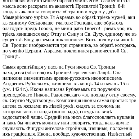
Богословія истиннѣйшее образно явилъ еси». Особенно эта
мысль ясно раскрыта въ акаѳистѣ Пресвятой Троицѣ. 8-й
кондакъ акаѳиста говоритъ: «Странно и чудно у дуба
Мамврійскаго узрѣвъ Тя Авраамъ во образѣ тріехъ мужей, аки
къ единому бесѣдоваше, глаголя: Господи, аще обрѣтохъ
благодать предъ Тобою, не мини раба Твоего! Тріемъ убо, въ
тріехъ явившихся ему, Отцу и Сыну и Св. Духу, единому же въ
существѣ Богу, до земли поклонился». Вотъ почему на иконѣ
Св. Троицы изображаются три странника, въ образѣ которыхъ,
по ученію Церкви, Авраамъ поклонился равночестной Св.
Троицѣ.
Самая древнѣйщая у насъ на Руси икона Св. Троицы
находится (мѣстная) въ Троице-Сергіевской Лаврѣ. Она
написана знаменитымъ древне-русскимъ иконописцемъ
Андреемъ Рублевымъ, жившимъ въ концѣ 14 и началѣ 15 в.
(ум. 1424 г.). Икона написана Рублевымъ по порученію
преподобнаго Никона Радонежскаго «въ похвалу отцу своему,
св. Сергію Чудотворцу». Композиція иконы самая простая: три
ангела съ жезлами въ лѣвой рукѣ, сидятъ за столомъ на
которомъ яства: плоды (виноградъ), сосудъ въ видѣ
водосвятной чаши. Средній изъ нихъ благословляетъ кушанія
и какъ бы читаетъ молитву или говоритъ, тогда какъ другiе
слушаютъ. Фигуры ангеловъ стройныя, изящныя, положенія
ихъ граціозныя. Икона, вообще, художественная. Извѣстный