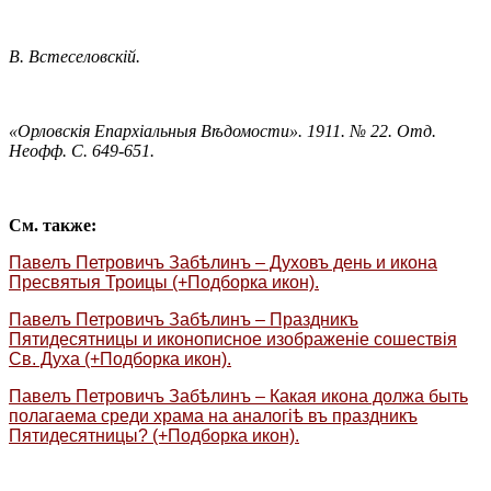
В. Встеселовскій.
«Орловскія Епархіальныя Вѣдомости». 1911. № 22. Отд.
Неофф. С. 649-651.
См. также:
Павелъ Петровичъ Забѣлинъ – Духовъ день и икона
Пресвятыя Троицы (+Подборка икон).
Павелъ Петровичъ Забѣлинъ – Праздникъ
Пятидесятницы и иконописное изображеніе сошествія
Св. Духа
(+Подборка икон)
.
Павелъ Петровичъ Забѣлинъ – Какая икона должа быть
полагаема среди храма на аналогіѣ въ праздникъ
Пятидесятницы?
(+Подборка икон).